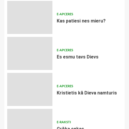
E-APCERES
​Kas patiesi nes mieru?
E-APCERES
Es esmu tavs Dievs
E-APCERES
Kristietis kā Dieva namturis
E-RAKSTI
Grēka sekas