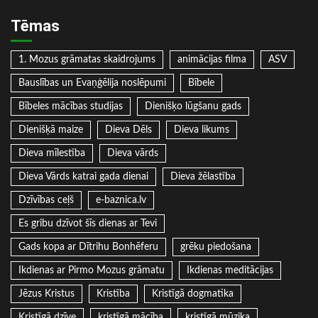
Tēmas
1. Mozus grāmatas skaidrojums
animācijas filma
ASV
Bauslības un Evaņģēlija noslēpumi
Bībele
Bībeles mācības studijas
Dienišķo lūgšanu gads
Dienišķā maize
Dieva Dēls
Dieva likums
Dieva mīlestība
Dieva vārds
Dieva Vārds katrai gada dienai
Dieva žēlastība
Dzīvības ceļš
e-baznica.lv
Es gribu dzīvot šīs dienas ar Tevi
Gads kopa ar Dītrihu Bonhēferu
grēku piedošana
Ikdienas ar Pirmo Mozus grāmatu
Ikdienas meditācijas
Jēzus Kristus
Kristība
Kristīgā dogmatika
Kristīgā dzīve
kristīgā mācība
kristīgā mūzika