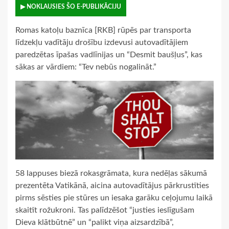
▶ NOKLAUSIES ŠO E-PUBLIKĀCIJU
Romas katoļu baznīca [RKB] rūpēs par transporta
līdzekļu vadītāju drošību izdevusi autovadītājiem
paredzētas īpašas vadlīnijas un “Desmit baušļus”, kas
sākas ar vārdiem: “Tev nebūs nogalināt.”
58 lappuses biezā rokasgrāmata, kura nedēļas sākumā
prezentēta Vatikānā, aicina autovadītājus pārkrustīties
pirms sēsties pie stūres un iesaka garāku ceļojumu laikā
skaitīt rožukroni. Tas palīdzēšot “justies ieslīgušam
Dieva klātbūtnē” un “palikt viņa aizsardzībā”,