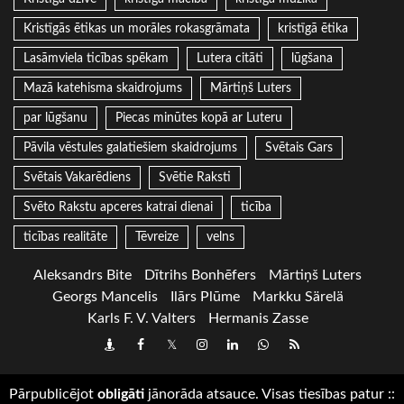
Kristīgās ētikas un morāles rokasgrāmata
kristīgā ētika
Lasāmviela ticības spēkam
Lutera citāti
lūgšana
Mazā katehisma skaidrojums
Mārtiņš Luters
par lūgšanu
Piecas minūtes kopā ar Luteru
Pāvila vēstules galatiešiem skaidrojums
Svētais Gars
Svētais Vakarēdiens
Svētie Raksti
Svēto Rakstu apceres katrai dienai
ticība
ticības realitāte
Tēvreize
velns
Aleksandrs Bite
Dītrihs Bonhēfers
Mārtiņš Luters
Georgs Mancelis
Ilārs Plūme
Markku Särelä
Karls F. V. Valters
Hermanis Zasse
Draugiem
Facebook
Twitter
Instagram
LinkedIn
whatsapp
RSS
Pārpublicējot
obligāti
jānorāda atsauce. Visas tiesības patur
::