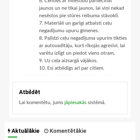
6. Centies ar mīlestību pārliecināt
jaunos un ne tikai jaunos, lai viņi nekad
nesēstos pie stūres reibuma stāvoklī.
7. Materiāli un garīgi atbalsti ceļu
negadījumu upuru ģimenes.
8. Palīdzi ceļu negadījuma upurim tikties
ar autovadītāju, kurš rīkojās agresīvi, lai
varētu izlīgt un piedot viens otram.
9. Uz ceļa aizsargā vājākos.
10. Esi atbildīgs arī par citiem.
Atbildēt
Lai komentētu, jums
jāpiesakās
sistēmā.
Aktuālākie
Komentētākie