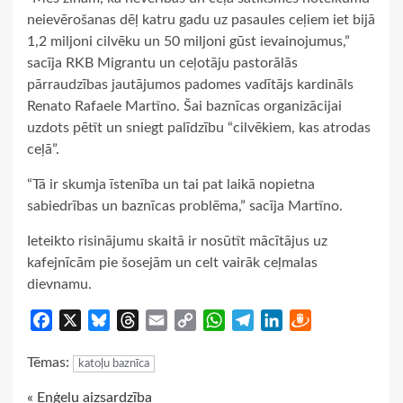
neievērošanas dēļ katru gadu uz pasaules ceļiem iet bijā
1,2 miljoni cilvēku un 50 miljoni gūst ievainojumus,”
sacīja RKB Migrantu un ceļotāju pastorālās
pārraudzības jautājumos padomes vadītājs kardināls
Renato Rafaele Martīno. Šai baznīcas organizācijai
uzdots pētīt un sniegt palīdzību “cilvēkiem, kas atrodas
ceļā”.
“Tā ir skumja īstenība un tai pat laikā nopietna
sabiedrības un baznīcas problēma,” sacīja Martīno.
Ieteikto risinājumu skaitā ir nosūtīt mācītājus uz
kafejnīcām pie šosejām un celt vairāk ceļmalas
dievnamu.
Facebook
X
Bluesky
Threads
Email
Copy
WhatsApp
Telegram
LinkedIn
Draugiem
Link
Tēmas:
katoļu baznīca
« Eņģeļu aizsardzība