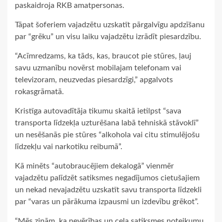
paskaidroja RKB amatpersonas.
Tāpat šoferiem vajadzētu uzskatīt pārgalvīgu apdzīšanu
par “grēku” un visu laiku vajadzētu izrādīt piesardzību.
“Acīmredzams, ka tāds, kas, braucot pie stūres, ļauj
savu uzmanību novērst mobilajam telefonam vai
televizoram, neuzvedas piesardzīgi,” apgalvots
rokasgrāmatā.
Kristīga autovadītāja tikumu skaitā ietilpst “sava
transporta līdzekļa uzturēšana labā tehniskā stāvoklī”
un nesēšanās pie stūres “alkohola vai citu stimulējošu
līdzekļu vai narkotiku reibumā”.
Kā minēts “autobraucējiem dekalogā” vienmēr
vajadzētu palīdzēt satiksmes negadījumos cietušajiem
un nekad nevajadzētu uzskatīt savu transporta līdzekli
par “varas un pārākuma izpausmi un izdevību grēkot”.
“Mēs zinām, ka nevērības un ceļa satiksmes noteikumu