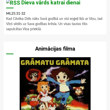
Dieva vārds katrai dienai
Mt.25:31-32
Kad Cilvēka Dēls nāks Savā godībā un visi eņģeļi līdz ar Viņu, tad
Viņš sēdēs uz Sava godības krēsla. Un visas tautas tiks
sapulcētas Viņa priekšā.
Animācijas filma