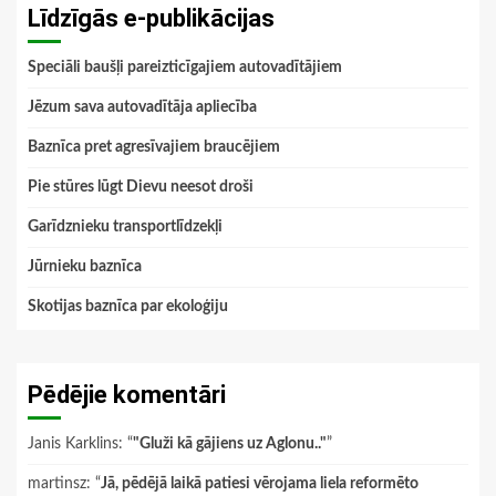
Līdzīgās e-publikācijas
Speciāli baušļi pareizticīgajiem autovadītājiem
Jēzum sava autovadītāja apliecība
Baznīca pret agresīvajiem braucējiem
Pie stūres lūgt Dievu neesot droši
Garīdznieku transportlīdzekļi
Jūrnieku baznīca
Skotijas baznīca par ekoloģiju
Pēdējie komentāri
Janis Karklins
: “
"Gluži kā gājiens uz Aglonu.."
”
martinsz
: “
Jā, pēdējā laikā patiesi vērojama liela reformēto