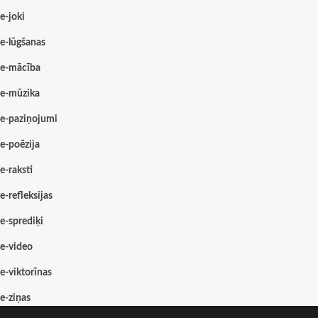
e-joki
e-lūgšanas
e-mācība
e-mūzika
e-paziņojumi
e-poēzija
e-raksti
e-refleksijas
e-sprediķi
e-video
e-viktorīnas
e-ziņas