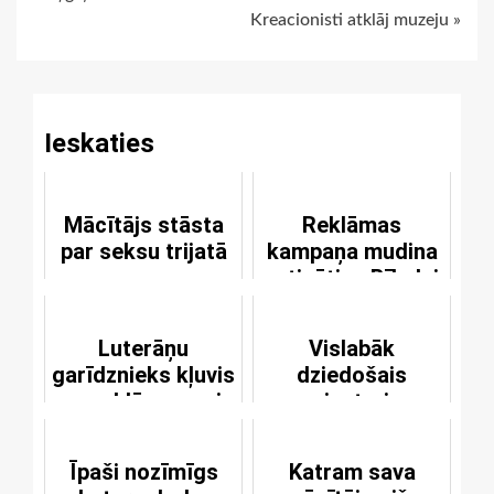
Continue
Kreacionisti atklāj muzeju »
Reading
Ieskaties
Mācītājs stāsta
Reklāmas
par seksu trijatā
kampaņa mudina
uzticēties Bībelei
Luterāņu
Vislabāk
garīdznieks kļuvis
dziedošais
par reklāmas seju
priesteris
Īpaši nozīmīgs
Katram sava