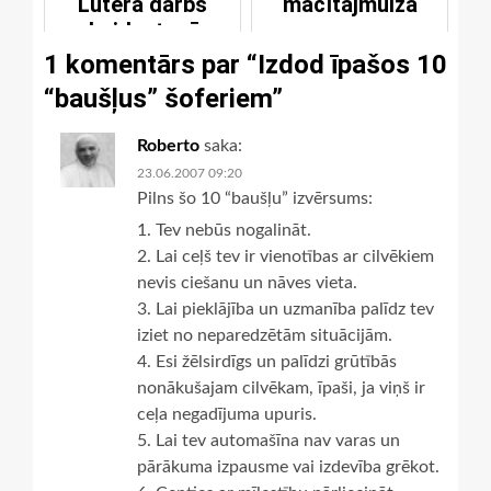
Lutera darbs
mācītājmuiža
beidzot arī
latviski
1 komentārs par “
Izdod īpašos 10
“baušļus” šoferiem
”
Roberto
saka:
23.06.2007 09:20
Pilns šo 10 “baušļu” izvērsums:
1. Tev nebūs nogalināt.
2. Lai ceļš tev ir vienotības ar cilvēkiem
nevis ciešanu un nāves vieta.
3. Lai pieklājība un uzmanība palīdz tev
iziet no neparedzētām situācijām.
4. Esi žēlsirdīgs un palīdzi grūtībās
nonākušajam cilvēkam, īpaši, ja viņš ir
ceļa negadījuma upuris.
5. Lai tev automašīna nav varas un
pārākuma izpausme vai izdevība grēkot.