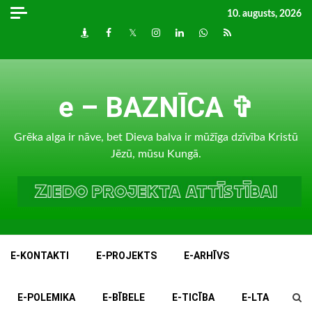
Skip
10. augusts, 2026
to
Draugiem
Facebook
Twitter
Instagram
LinkedIn
whatsapp
RSS
content
e – BAZNĪCA ✞
Grēka alga ir nāve, bet Dieva balva ir mūžīga dzīvība Kristū
Jēzū, mūsu Kungā.
E-KONTAKTI
E-PROJEKTS
E-ARHĪVS
E-POLEMIKA
E-BĪBELE
E-TICĪBA
E-LTA