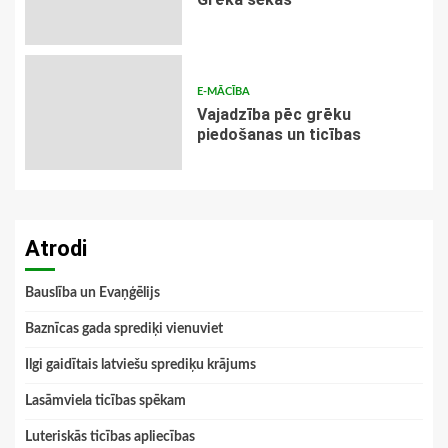
E-MĀCĪBA
Vajadzība pēc grēku
piedošanas un ticības
Atrodi
Bauslība un Evaņģēlijs
Baznīcas gada sprediķi vienuviet
Ilgi gaidītais latviešu sprediķu krājums
Lasāmviela ticības spēkam
Luteriskās ticības apliecības