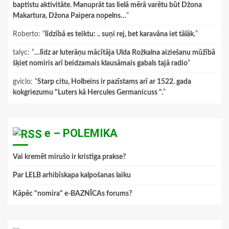
baptistu aktivitāte. Manuprāt tas lielā mērā varētu būt Džona
Makartura, Džona Paipera nopelns…
”
Roberto
: “
līdzībā es teiktu: .. suņi rej, bet karavāna iet tālāk.
”
talyc
: “
…līdz ar luterāņu mācītāja Ulda Rožkalna aiziešanu mūžībā
šķiet nomiris arī beidzamais klausāmais gabals tajā radio
”
gviclo
: “
Starp citu, Holbeins ir pazīstams arī ar 1522. gada
kokgriezumu "Luters kā Hercules Germanicuss ".
”
e – POLEMIKA
Vai kremēt mirušo ir kristīga prakse?
Par LELB arhibīskapa kalpošanas laiku
Kāpēc "nomira" e-BAZNĪCAs forums?