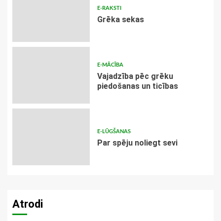
E-RAKSTI
Grēka sekas
E-MĀCĪBA
Vajadzība pēc grēku
piedošanas un ticības
E-LŪGŠANAS
Par spēju noliegt sevi
Atrodi