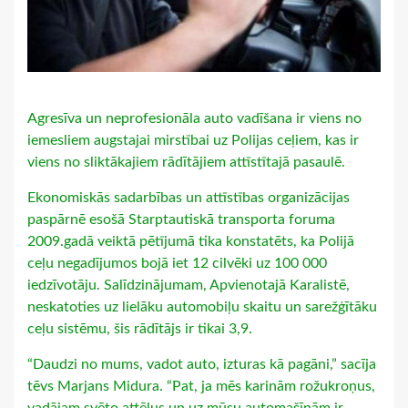
Agresīva un neprofesionāla auto vadīšana ir viens no
iemesliem augstajai mirstībai uz Polijas ceļiem, kas ir
viens no sliktākajiem rādītājiem attīstītajā pasaulē.
Ekonomiskās sadarbības un attīstības organizācijas
paspārnē esošā Starptautiskā transporta foruma
2009.gadā veiktā pētījumā tika konstatēts, ka Polijā
ceļu negadījumos bojā iet 12 cilvēki uz 100 000
iedzīvotāju. Salīdzinājumam, Apvienotajā Karalistē,
neskatoties uz lielāku automobiļu skaitu un sarežģītāku
ceļu sistēmu, šis rādītājs ir tikai 3,9.
“Daudzi no mums, vadot auto, izturas kā pagāni,” sacīja
tēvs Marjans Midura. “Pat, ja mēs karinām rožukroņus,