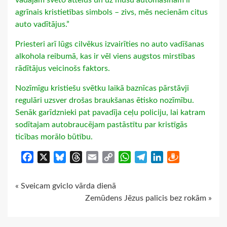
vadājam svēto attēlus un uz mūsu automašīnām ir
agrīnais kristietības simbols – zivs, mēs necienām citus
auto vadītājus.”
Priesteri arī lūgs cilvēkus izvairīties no auto vadīšanas
alkohola reibumā, kas ir vēl viens augstos mirstības
rādītājus veicinošs faktors.
Nozīmīgu kristiešu svētku laikā baznīcas pārstāvji
regulāri uzsver drošas braukšanas ētisko nozīmību.
Senāk garīdznieki pat pavadīja ceļu policiju, lai katram
sodītajam autobraucējam pastāstītu par kristīgās
ticības morālo būtību.
Facebook
X
Bluesky
Threads
Email
Copy
WhatsApp
Telegram
LinkedIn
Draugiem
Link
Continue
« Sveicam gviclo vārda dienā
Zemūdens Jēzus palicis bez rokām »
Reading