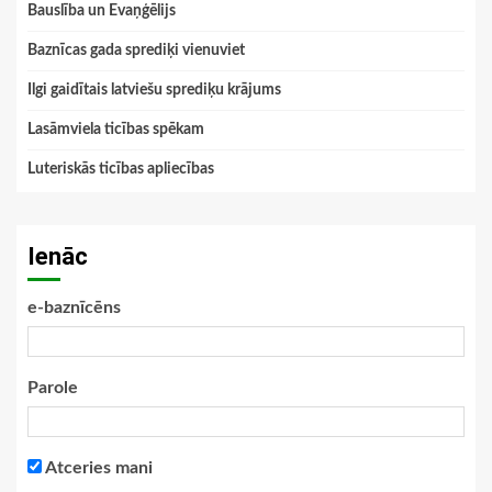
Bauslība un Evaņģēlijs
Baznīcas gada sprediķi vienuviet
Ilgi gaidītais latviešu sprediķu krājums
Lasāmviela ticības spēkam
Luteriskās ticības apliecības
Ienāc
e-baznīcēns
Parole
Atceries mani