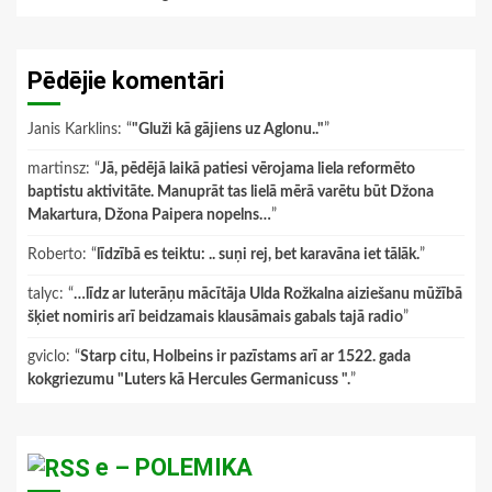
Pēdējie komentāri
Janis Karklins
: “
"Gluži kā gājiens uz Aglonu.."
”
martinsz
: “
Jā, pēdējā laikā patiesi vērojama liela reformēto
baptistu aktivitāte. Manuprāt tas lielā mērā varētu būt Džona
Makartura, Džona Paipera nopelns…
”
Roberto
: “
līdzībā es teiktu: .. suņi rej, bet karavāna iet tālāk.
”
talyc
: “
…līdz ar luterāņu mācītāja Ulda Rožkalna aiziešanu mūžībā
šķiet nomiris arī beidzamais klausāmais gabals tajā radio
”
gviclo
: “
Starp citu, Holbeins ir pazīstams arī ar 1522. gada
kokgriezumu "Luters kā Hercules Germanicuss ".
”
e – POLEMIKA