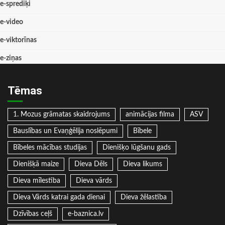
e-sprediķi
e-video
e-viktorīnas
e-ziņas
Tēmas
1. Mozus grāmatas skaidrojums
animācijas filma
ASV
Bauslības un Evaņģēlija noslēpumi
Bībele
Bībeles mācības studijas
Dienišķo lūgšanu gads
Dienišķā maize
Dieva Dēls
Dieva likums
Dieva mīlestība
Dieva vārds
Dieva Vārds katrai gada dienai
Dieva žēlastība
Dzīvības ceļš
e-baznica.lv