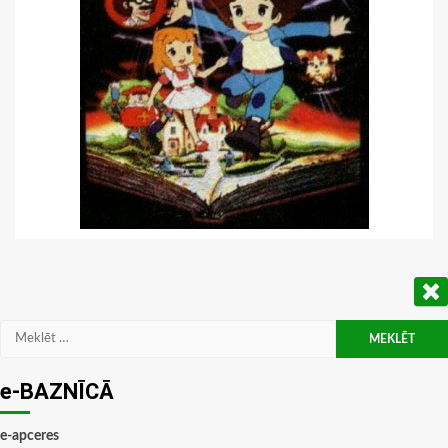
Meklēt:
e-BAZNĪCĀ
e-apceres