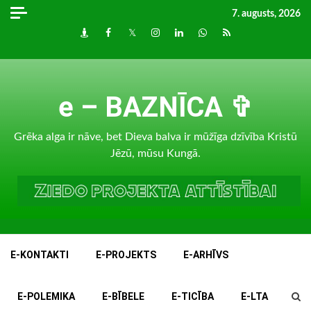
Skip
7. augusts, 2026
to
Draugiem
Facebook
Twitter
Instagram
LinkedIn
whatsapp
RSS
content
e – BAZNĪCA ✞
Grēka alga ir nāve, bet Dieva balva ir mūžīga dzīvība Kristū
Jēzū, mūsu Kungā.
E-KONTAKTI
E-PROJEKTS
E-ARHĪVS
E-POLEMIKA
E-BĪBELE
E-TICĪBA
E-LTA