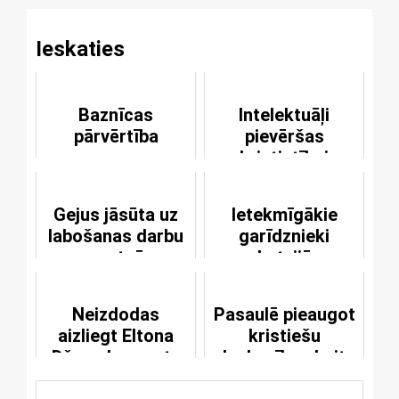
Ieskaties
Baznīcas
Intelektuāļi
pārvērtība
pievēršas
kristietībai
Gejus jāsūta uz
Ietekmīgākie
labošanas darbu
garīdznieki
nometnēm
Latvijā
Neizdodas
Pasaulē pieaugot
aizliegt Eltona
kristiešu
Džona koncertu
slepkavību skaits