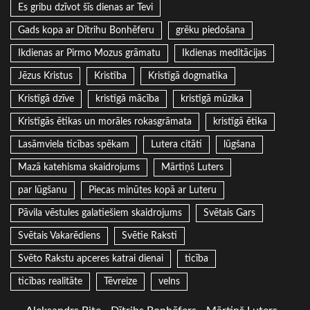
Es gribu dzīvot šīs dienas ar Tevi
Gads kopa ar Dītrihu Bonhēferu
grēku piedošana
Ikdienas ar Pirmo Mozus grāmatu
Ikdienas meditācijas
Jēzus Kristus
Kristība
Kristīgā dogmatika
Kristīgā dzīve
kristīgā mācība
kristīgā mūzika
Kristīgās ētikas un morāles rokasgrāmata
kristīgā ētika
Lasāmviela ticības spēkam
Lutera citāti
lūgšana
Mazā katehisma skaidrojums
Mārtiņš Luters
par lūgšanu
Piecas minūtes kopā ar Luteru
Pāvila vēstules galatiešiem skaidrojums
Svētais Gars
Svētais Vakarēdiens
Svētie Raksti
Svēto Rakstu apceres katrai dienai
ticība
ticības realitāte
Tēvreize
velns