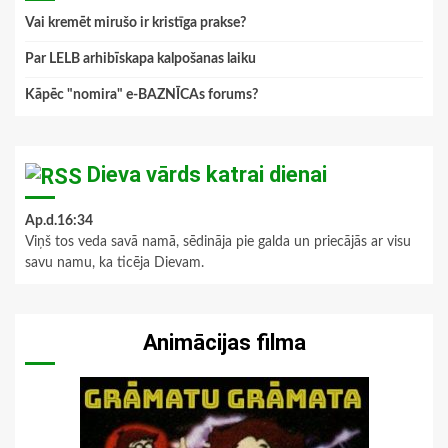
Vai kremēt mirušo ir kristīga prakse?
Par LELB arhibīskapa kalpošanas laiku
Kāpēc "nomira" e-BAZNĪCAs forums?
Dieva vārds katrai dienai
Ap.d.16:34
Viņš tos veda savā namā, sēdināja pie galda un priecājās ar visu
savu namu, ka ticēja Dievam.
Animācijas filma