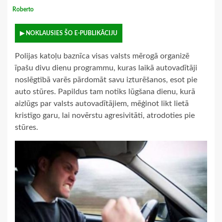
Roberto
▶ NOKLAUSIES ŠO E-PUBLIKĀCIJU
Polijas katoļu baznīca visas valsts mērogā organizē
īpašu divu dienu programmu, kuras laikā autovadītāji
noslēgtībā varēs pārdomāt savu izturēšanos, esot pie
auto stūres. Papildus tam notiks lūgšana dienu, kurā
aizlūgs par valsts autovadītājiem, mēģinot likt lietā
kristīgo garu, lai novērstu agresivitāti, atrodoties pie
stūres.