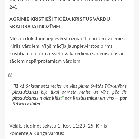
24).
AGRĪNIE KRISTIEŠI TICĒJA KRISTUS VĀRDU
SKAIDRAJAI NOZĪMEI
Mēs nedrīkstam nepievērst uzmanību arī Jeruzalemes
Kirila vārdiem. Viņš mācīja jaunpievērstos pirms
kristībām un pirmā Svētā Vakarēdiena saņemšanas ar
šādiem nepārprotamiem vārdiem:
“Tā kā Sakramenta maize un vīns pirms Svētās Trīsvienības
piesaukšanas bija tikai parasta maize un vīns, pēc šīs
piesaukšanas maize
kļūst
*
par Kristus miesu
un vīns —
par
Kristus asinīm
..”
Vēlāk, sludinot tekstu 1. Kor. 11:23–25, Kirils
komentēja Kunga vārdus: