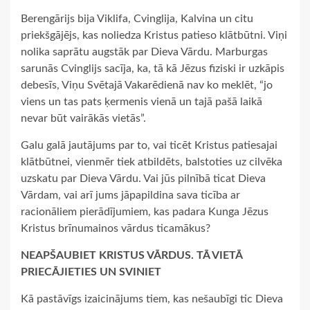
Berengārijs bija Viklifa, Cvinglija, Kalvina un citu
priekšgājējs, kas noliedza Kristus patieso klātbūtni. Viņi
nolika saprātu augstāk par Dieva Vārdu. Marburgas
sarunās Cvinglijs sacīja, ka, tā kā Jēzus fiziski ir uzkāpis
debesīs, Viņu Svētajā Vakarēdienā nav ko meklēt, “jo
viens un tas pats ķermenis vienā un tajā pašā laikā
nevar būt vairākās vietās”.
Galu galā jautājums par to, vai ticēt Kristus patiesajai
klātbūtnei, vienmēr tiek atbildēts, balstoties uz cilvēka
uzskatu par Dieva Vārdu. Vai jūs pilnībā ticat Dieva
Vārdam, vai arī jums jāpapildina sava ticība ar
racionāliem pierādījumiem, kas padara Kunga Jēzus
Kristus brīnumainos vārdus ticamākus?
NEAPŠAUBIET KRISTUS VĀRDUS. TĀ VIETĀ
PRIECĀJIETIES UN SVINIET
Kā pastāvīgs izaicinājums tiem, kas nešaubīgi tic Dieva