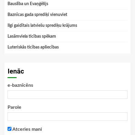
Bauslība un Evaņģēlijs
Baznīcas gada sprediķi vienuviet
Ilgi gaidītais latviešu sprediķu krājums
Lasāmviela ticības spēkam
Luteriskās ticības apliecības
Ienāc
e-baznīcēns
Parole
Atceries mani