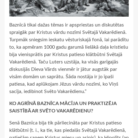
Baznīcā tikai dažas tēmas ir apspriestas un diskutētas
spraigāk par Kristus vārdu nozīmi Svētajā Vakarēdienā.
Turpmāk sniegsim ieskatu vēsturiskajā fonā, lai parādītu
to, ka apmēram 1000 gadu garumā lielākā daļa kristiešu
bija vienisprātis par Kristus patieso klātbūtni Svētajā
Vakarēdienā. Taču Luters uzstāja, ka visās garīgajās
diskusijās Dieva Vārds vienmēr ir jātur augstāk par
visām domām un saprātu. Šāda nostāja ir jo īpaši
patiesa, kad aplūkojam Jēzus vārdu nozīmi, ko Viņš
sacīja, iedibinot Svēto Vakarēdienu.”
KO AGRĪNĀ BAZNĪCA MĀCĪJA UN PRAKTIZĒJA
SAISTĪBĀ AR SVĒTO VAKARĒDIENU?
Senā Baznīca bija tik pārliecināta par Kristus patieso
klātbūtni (t. i., ka tie, kas piedalās Svētajā Vakarēdienā,
patiešām saņem Kristus miesu un asinis), ka Hipolīts (ap