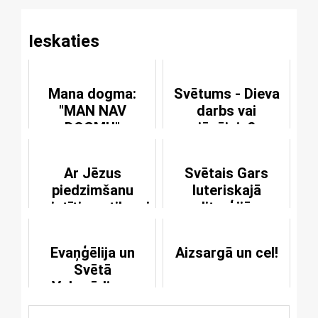
Ieskaties
Mana dogma:
Svētums - Dieva
"MAN NAV
darbs vai
DOGMU"
jūsējais?
Ar Jēzus
Svētais Gars
piedzimšanu
luteriskajā
saistītie notikumi
liturģijā
jaunavas Marijas
skatījumā
Evaņģēlija un
Aizsargā un cel!
Svētā
Vakarēdiena
saistība