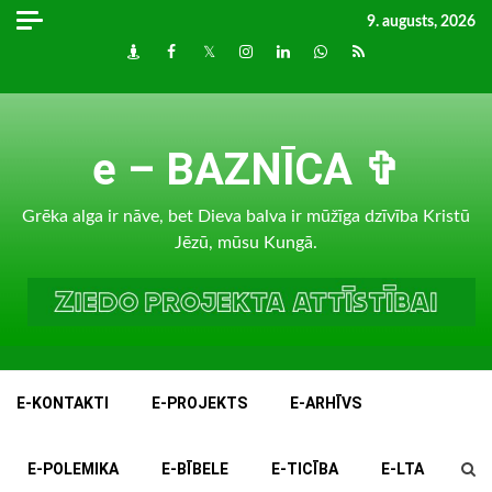
Skip
9. augusts, 2026
to
Draugiem
Facebook
Twitter
Instagram
LinkedIn
whatsapp
RSS
content
e – BAZNĪCA ✞
Grēka alga ir nāve, bet Dieva balva ir mūžīga dzīvība Kristū
Jēzū, mūsu Kungā.
E-KONTAKTI
E-PROJEKTS
E-ARHĪVS
E-POLEMIKA
E-BĪBELE
E-TICĪBA
E-LTA