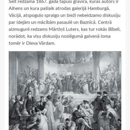
Šeit redzamā 1867. gadā tapusī gravīra, kuras autors ir
Aihens un kura pašlaik atrodas galerijā Hamburgā,
Vācijā, atspoguļo spraigo un bieži nebeidzamo diskusiju
par idejām un mācībām pasaulē un Baznīcā. Centrā
aizmugurē redzams Mārtiņš Luters, kas tur rokās Bībeli,
norādot, ka visu diskusiju noslēgumā galvenā loma
tomēr ir Dieva Vārdam.