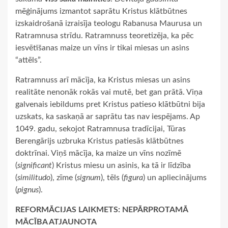
mēģinājums izmantot saprātu Kristus klātbūtnes
izskaidrošanā izraisīja teologu Rabanusa Maurusa un
Ratramnusa strīdu. Ratramnuss teoretizēja, ka pēc
iesvētīšanas maize un vīns ir tikai miesas un asins
“attēls”.
Ratramnuss arī mācīja, ka Kristus miesas un asins
realitāte nenonāk rokās vai mutē, bet gan prātā. Viņa
galvenais iebildums pret Kristus patieso klātbūtni bija
uzskats, ka saskaņā ar saprātu tas nav iespējams. Ap
1049. gadu, sekojot Ratramnusa tradīcijai, Tūras
Berengārijs uzbruka Kristus patiesās klātbūtnes
doktrīnai. Viņš mācīja, ka maize un vīns nozīmē
(
significant
) Kristus miesu un asinis, ka tā ir līdzība
(
similitudo
), zīme (
signum
), tēls (
figura
) un apliecinājums
(
pignus
).
REFORMĀCIJAS LAIKMETS: NEPĀRPROTAMĀ
MĀCĪBA ATJAUNOTA