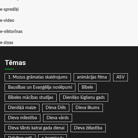
e-sprediķi
e-video
e-viktorīnas
e-ziņas
Tēmas
1. Mozus grāmatas skaidrojums
animācijas filma
ASV
Bauslības un Evaņģēlija noslēpumi
Bībele
Bībeles mācības studijas
Dienišķo lūgšanu gads
Dienišķā maize
Dieva Dēls
Dieva likums
Dieva mīlestība
Dieva vārds
Dieva Vārds katrai gada dienai
Dieva žēlastība