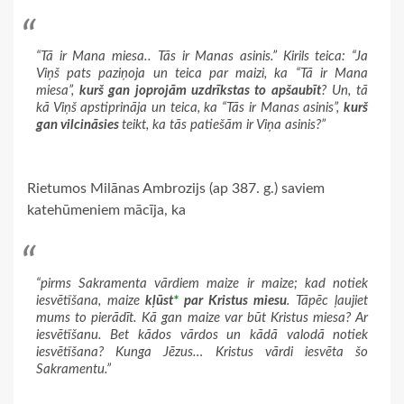
“Tā ir Mana miesa.. Tās ir Manas asinis.” Kirils teica: “Ja
Viņš pats paziņoja un teica par maizi, ka “Tā ir Mana
miesa”,
kurš gan joprojām uzdrīkstas to apšaubīt
? Un, tā
kā Viņš apstiprināja un teica, ka “Tās ir Manas asinis”,
kurš
gan vilcināsies
teikt, ka tās patiešām ir Viņa asinis?”
Rietumos Milānas Ambrozijs (ap 387. g.) saviem
katehūmeniem mācīja, ka
“pirms Sakramenta vārdiem maize ir maize; kad notiek
iesvētīšana, maize
kļūst
*
par Kristus miesu
. Tāpēc ļaujiet
mums to pierādīt. Kā gan maize var būt Kristus miesa? Ar
iesvētīšanu. Bet kādos vārdos un kādā valodā notiek
iesvētīšana? Kunga Jēzus… Kristus vārdi iesvēta šo
Sakramentu.”