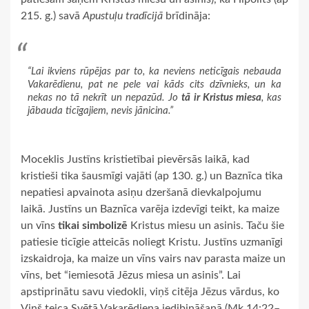
215. g.) savā
Apustuļu tradīcijā
brīdināja:
“Lai ikviens rūpējas par to, ka neviens neticīgais nebauda
Vakarēdienu, pat ne pele vai kāds cits dzīvnieks, un ka
nekas no tā nekrīt un nepazūd. Jo
tā ir Kristus miesa
, kas
jābauda ticīgajiem, nevis jānicina.”
Moceklis Justīns kristietībai pievērsās laikā, kad
kristieši tika šausmīgi vajāti (ap 130. g.) un Baznīca tika
nepatiesi apvainota asiņu dzeršanā dievkalpojumu
laikā. Justīns un Baznīca varēja izdevīgi teikt, ka maize
un vīns
tikai simbolizē
Kristus miesu un asinis. Taču šie
patiesie ticīgie atteicās noliegt Kristu. Justīns uzmanīgi
izskaidroja, ka maize un vīns vairs nav parasta maize un
vīns, bet “iemiesotā Jēzus miesa un asinis”. Lai
apstiprinātu savu viedokli, viņš citēja Jēzus vārdus, ko
Viņš teica Svētā Vakarēdiena iedibināšanā (Mk.14:22–