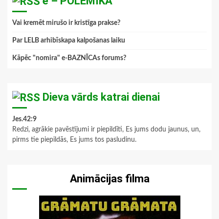
e – POLEMIKA
Vai kremēt mirušo ir kristīga prakse?
Par LELB arhibīskapa kalpošanas laiku
Kāpēc "nomira" e-BAZNĪCAs forums?
Dieva vārds katrai dienai
Jes.42:9
Redzi, agrākie pavēstījumi ir piepildīti, Es jums dodu jaunus, un,
pirms tie piepildās, Es jums tos pasludinu.
Animācijas filma