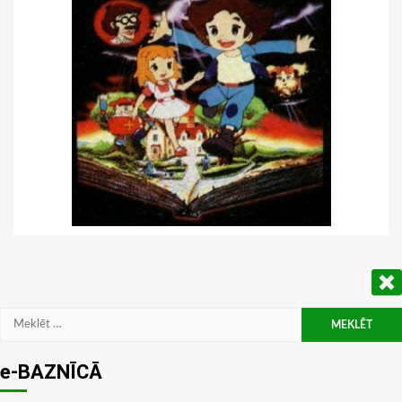
Meklēt:
e-BAZNĪCĀ