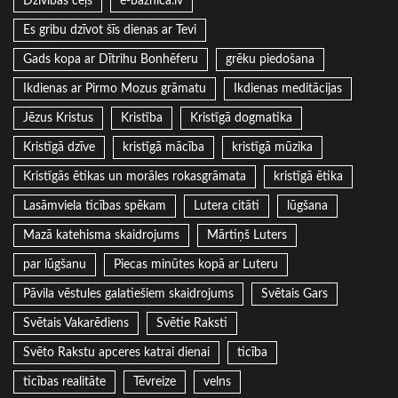
Dzīvības ceļš
e-baznica.lv
Es gribu dzīvot šīs dienas ar Tevi
Gads kopa ar Dītrihu Bonhēferu
grēku piedošana
Ikdienas ar Pirmo Mozus grāmatu
Ikdienas meditācijas
Jēzus Kristus
Kristība
Kristīgā dogmatika
Kristīgā dzīve
kristīgā mācība
kristīgā mūzika
Kristīgās ētikas un morāles rokasgrāmata
kristīgā ētika
Lasāmviela ticības spēkam
Lutera citāti
lūgšana
Mazā katehisma skaidrojums
Mārtiņš Luters
par lūgšanu
Piecas minūtes kopā ar Luteru
Pāvila vēstules galatiešiem skaidrojums
Svētais Gars
Svētais Vakarēdiens
Svētie Raksti
Svēto Rakstu apceres katrai dienai
ticība
ticības realitāte
Tēvreize
velns