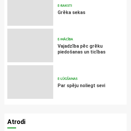
E-RAKSTI
Grēka sekas
E-MĀCĪBA
Vajadzība pēc grēku
piedošanas un ticības
E-LŪGŠANAS
Par spēju noliegt sevi
Atrodi