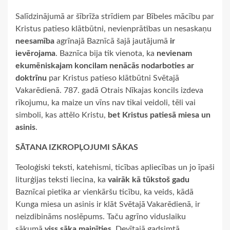
Salīdzinājumā ar šībrīža strīdiem par Bībeles mācību par
Kristus patieso klātbūtni, nevienprātības un nesaskaņu
neesamība
agrīnajā Baznīcā šajā jautājumā
ir
ievērojama
. Baznīca bija tik vienota, ka
nevienam
ekumēniskajam koncilam nenācās nodarboties ar
doktrīnu
par Kristus patieso klātbūtni Svētajā
Vakarēdienā. 787. gadā Otrais Nīkajas koncils izdeva
rīkojumu, ka maize un vīns nav tikai veidoli, tēli vai
simboli, kas attēlo Kristu,
bet Kristus patiesā miesa un
asinis
.
SĀTANA IZKROPĻOJUMI SĀKAS
Teoloģiski teksti, katehismi, ticības apliecības un jo īpaši
liturģijas teksti liecina, ka
vairāk kā tūkstoš gadu
Baznīcai pietika ar vienkāršu ticību, ka veids, kādā
Kunga miesa un asinis ir klāt Svētajā Vakarēdienā, ir
neizdibināms noslēpums. Taču agrīno viduslaiku
sākumā
viss sāka mainīties
. Devītajā gadsimtā