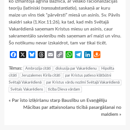
ko izmantoja agrīnā Baznīca, ar vēlāko racionalizācijas
teoriju (latīniski
transsubstantiatio
), saskaņā ar kuru
maize un vīns tiek “pārvērsti” miesā un asinīs. Sv. Pāvils
skaidri saka (1.Kor.11:26), ka tad, kad mēs Svētajā
Vakarēdienā saņemam Kristus miesu un asinis, caur
sakramentālo savienību mēs saņemam arī maizi un vīnu.
Šo notikumu nevar izskaidrot, tam var tikai ticēt.
Facebook
X
Bluesky
Threads
Email
Copy
WhatsApp
Telegram
LinkedIn
Draugiem
Link
Tēmas:
Ambrozija citāti
diskusija par Vakarēdienu
Hipolīta
citāti
Jeruzalemes Kirila citāti
par Kristus patieso klātbūtni
Svētajā Vakarēdienā
par Kristus vārdu nozīmi Svētajā Vakarēdienā
Svētais Vakarēdiens
ticība Dieva vārdam
Continue
« Par īsto izšķiršanu starp Bauslību un Evaņģēliju
Mācības par attaisnošanu ticībā pasargāšanai no
Reading
maldiem »