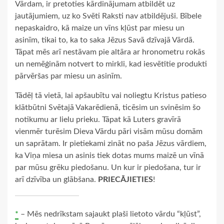
Vārdam, ir pretoties kārdinājumam atbildēt uz
jautājumiem, uz ko Svēti Raksti nav atbildējuši. Bībele
nepaskaidro, kā maize un vīns kļūst par miesu un
asinīm, tikai to, ka to saka Jēzus Savā dzīvajā Vārdā.
Tāpat mēs arī nestāvam pie altāra ar hronometru rokās
un nemēģinām notvert to mirkli, kad iesvētītie produkti
pārvēršas par miesu un asinīm.
Tādēļ tā vietā, lai apšaubītu vai noliegtu Kristus patieso
klātbūtni Svētajā Vakarēdienā, ticēsim un svinēsim šo
notikumu ar lielu prieku. Tāpat kā Luters gravīrā
vienmēr turēsim Dieva Vārdu pāri visām mūsu domām
un saprātam. Ir pietiekami zināt no paša Jēzus vārdiem,
ka Viņa miesa un asinis tiek dotas mums maizē un vīnā
par mūsu grēku piedošanu. Un kur ir piedošana, tur ir
arī dzīvība un glābšana.
PRIECĀJIETIES
!
*
– Mēs nedrīkstam sajaukt plaši lietoto vārdu “kļūst”,