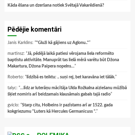
Kāda ēšana un dzeršana notiek Svētajā Vakarēdienā?
Pēdējie komentāri
Janis Karklins
: “
"Gluži kā gājiens uz Aglonu.."
”
martinsz
: “
Jā, pēdējā laikā patiesi vērojama liela reformēto
baptistu aktivitāte. Manuprāt tas lielā mērā varētu būt Džona
Makartura, Džona Paipera nopelns…
”
Roberto
: “
līdzībā es teiktu: .. suņi rej, bet karavāna iet tālāk.
”
talyc
: “
…līdz ar luterāņu mācītāja Ulda Rožkalna aiziešanu mūžībā
šķiet nomiris arī beidzamais klausāmais gabals tajā radio
”
gviclo
: “
Starp citu, Holbeins ir pazīstams arī ar 1522. gada
kokgriezumu "Luters kā Hercules Germanicuss ".
”