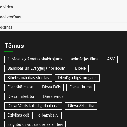
e-video
e-viktorīnas
e-ziņas
Tēmas
1. Mozus grāmatas skaidrojums
animācijas filma
ASV
Bauslības un Evaņģēlija noslēpumi
Bībele
Bībeles mācības studijas
Dienišķo lūgšanu gads
Dienišķā maize
Dieva Dēls
Dieva likums
Dieva mīlestība
Dieva vārds
Dieva Vārds katrai gada dienai
Dieva žēlastība
Dzīvības ceļš
e-baznica.lv
Es gribu dzīvot šīs dienas ar Tevi