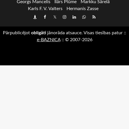
Georgs Mancelis
Ilārs Plūme
Markku Särelä
Karls F. V. Valters
Hermanis Zasse
Draugiem
Facebook
Twitter
Instagram
LinkedIn
whatsapp
RSS
Pārpublicējot
obligāti
jānorāda atsauce. Visas tiesības patur
::
e-BAZNICA
::
© 2007-2026