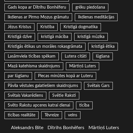
Gads kopa ar Dītrihu Bonhēferu
grēku piedošana
Ikdienas ar Pirmo Mozus grāmatu
Ikdienas meditācijas
Jēzus Kristus
Kristība
Kristīgā dogmatika
Kristīgā dzīve
kristīgā mācība
kristīgā mūzika
Kristīgās ētikas un morāles rokasgrāmata
kristīgā ētika
Lasāmviela ticības spēkam
Lutera citāti
lūgšana
Mazā katehisma skaidrojums
Mārtiņš Luters
par lūgšanu
Piecas minūtes kopā ar Luteru
Pāvila vēstules galatiešiem skaidrojums
Svētais Gars
Svētais Vakarēdiens
Svētie Raksti
Svēto Rakstu apceres katrai dienai
ticība
ticības realitāte
Tēvreize
velns
Aleksandrs Bite
Dītrihs Bonhēfers
Mārtiņš Luters