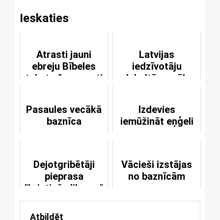
Ieskaties
Atrasti jauni
Latvijas
ebreju Bībeles
iedzīvotāju
tekstu fragmenti
dubultā morāle
Pasaules vecākā
Izdevies
baznīca
iemūžināt eņģeli
Dejotgribētāji
Vācieši izstājas
pieprasa
no baznīcām
"kristiešu likuma"
atcelšanu
Atbildēt