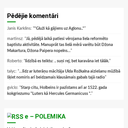
Pēdējie komentāri
Janis Karklins
: “
"Gluži kā gājiens uz Aglonu.."
”
martinsz
: “
Jā, pēdējā laikā patiesi vērojama liela reformēto
baptistu aktivitāte. Manuprāt tas lielā mērā varētu būt Džona
Makartura, Džona Paipera nopelns…
”
Roberto
: “
līdzībā es teiktu: .. suņi rej, bet karavāna iet tālāk.
”
talyc
: “
…līdz ar luterāņu mācītāja Ulda Rožkalna aiziešanu mūžībā
šķiet nomiris arī beidzamais klausāmais gabals tajā radio
”
gviclo
: “
Starp citu, Holbeins ir pazīstams arī ar 1522. gada
kokgriezumu "Luters kā Hercules Germanicuss ".
”
e – POLEMIKA