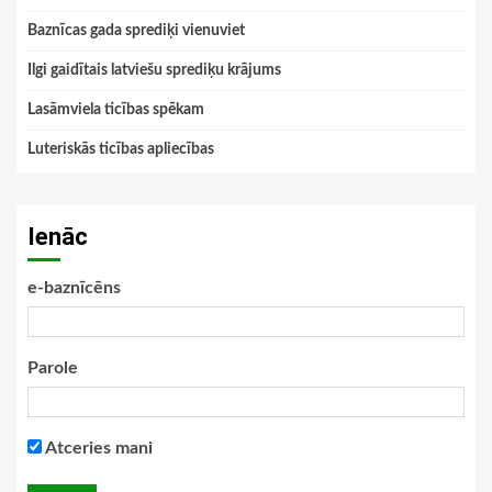
Baznīcas gada sprediķi vienuviet
Ilgi gaidītais latviešu sprediķu krājums
Lasāmviela ticības spēkam
Luteriskās ticības apliecības
Ienāc
e-baznīcēns
Parole
Atceries mani