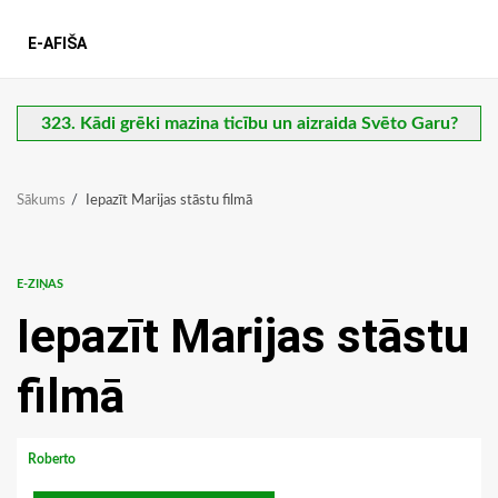
E-AFIŠA
323. Kādi grēki mazina ticību un aizraida Svēto Garu?
Sākums
Iepazīt Marijas stāstu filmā
E-ZIŅAS
Iepazīt Marijas stāstu
filmā
Roberto