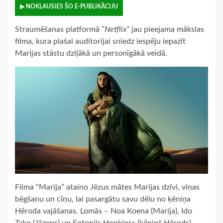
▶ NOKLAUSIES ŠO E-PUBLIKĀCIJU
Straumēšanas platformā
“Netflix”
jau pieejama mākslas
filma, kura plašai auditorijai sniedz iespēju iepazīt
Marijas stāstu dziļākā un personīgākā veidā.
Filma “Marija” ataino Jēzus mātes Marijas dzīvi, viņas
bēgšanu un cīņu, lai pasargātu savu dēlu no ķēniņa
Hēroda vajāšanas. Lomās – Noa Koena (Marija), Ido
Tako (Jāzeps) un Entonijs Hopkinss (ķēniņš Hērods).