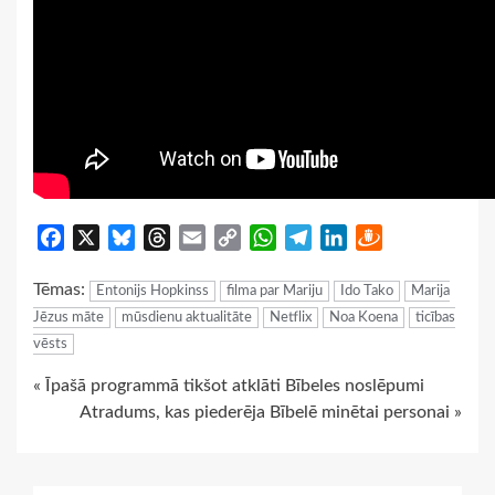
Facebook
X
Bluesky
Threads
Email
Copy
WhatsApp
Telegram
LinkedIn
Draugiem
Link
Tēmas:
Entonijs Hopkinss
filma par Mariju
Ido Tako
Marija
Jēzus māte
mūsdienu aktualitāte
Netflix
Noa Koena
ticības
vēsts
Continue
« Īpašā programmā tikšot atklāti Bībeles noslēpumi
Atradums, kas piederēja Bībelē minētai personai »
Reading