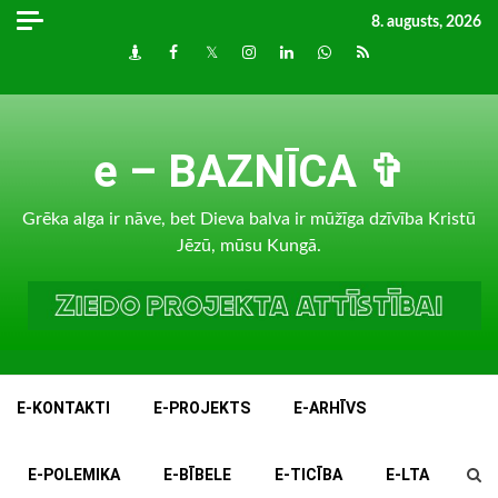
Skip
8. augusts, 2026
to
Draugiem
Facebook
Twitter
Instagram
LinkedIn
whatsapp
RSS
content
e – BAZNĪCA ✞
Grēka alga ir nāve, bet Dieva balva ir mūžīga dzīvība Kristū
Jēzū, mūsu Kungā.
E-KONTAKTI
E-PROJEKTS
E-ARHĪVS
E-POLEMIKA
E-BĪBELE
E-TICĪBA
E-LTA