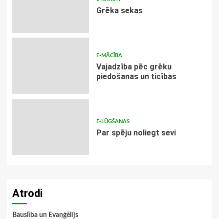
Grēka sekas
E-MĀCĪBA
Vajadzība pēc grēku
piedošanas un ticības
E-LŪGŠANAS
Par spēju noliegt sevi
Atrodi
Bauslība un Evaņģēlijs