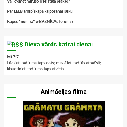
Vai kremēt mirušo ir kristīga prakse?
Par LELB arhibīskapa kalpošanas laiku
Kāpēc "nomira" e-BAZNĪCAs forums?
Dieva vārds katrai dienai
Mt.7:7
Lūdziet, tad jums taps dots; meklējiet, tad jūs atradīsit;
klaudziniet, tad jums taps atvērts.
Animācijas filma