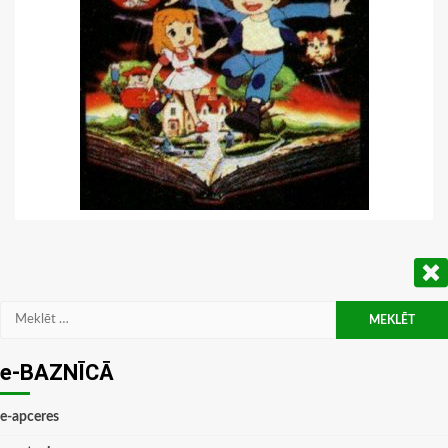
Meklēt:
e-BAZNĪCĀ
e-apceres