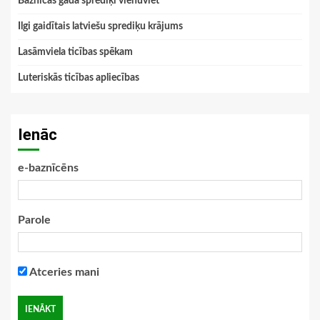
Baznīcas gada sprediķi vienuviet
Ilgi gaidītais latviešu sprediķu krājums
Lasāmviela ticības spēkam
Luteriskās ticības apliecības
Ienāc
e-baznīcēns
Parole
Atceries mani