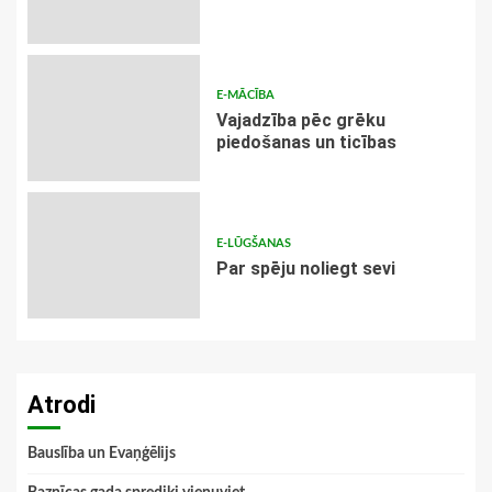
E-MĀCĪBA
Vajadzība pēc grēku
piedošanas un ticības
E-LŪGŠANAS
Par spēju noliegt sevi
Atrodi
Bauslība un Evaņģēlijs