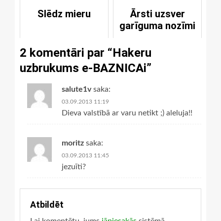
Slēdz mieru
Ārsti uzsver
garīguma nozīmi
2 komentāri par “
Hakeru
uzbrukums e-BAZNICAi
”
salute1v
saka:
03.09.2013 11:19
Dieva valstībā ar varu netikt ;) aleluja!!
moritz
saka:
03.09.2013 11:45
jezuīti?
Atbildēt