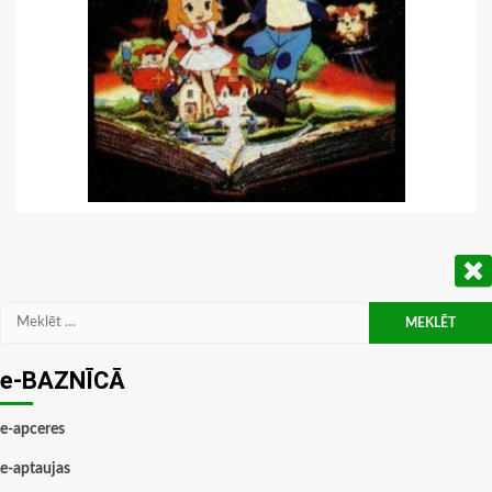
Meklēt:
e-BAZNĪCĀ
e-apceres
e-aptaujas