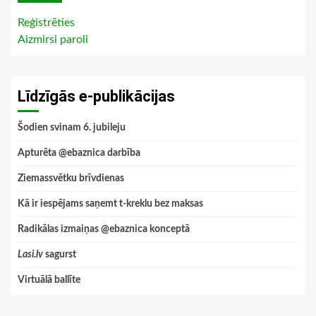
Reģistrēties
Aizmirsi paroli
Līdzīgās e-publikācijas
Šodien svinam 6. jubileju
Apturēta @ebaznica darbība
Ziemassvētku brīvdienas
Kā ir iespējams saņemt t-kreklu bez maksas
Radikālas izmaiņas @ebaznica konceptā
Lasi.lv
sagurst
Virtuālā ballīte