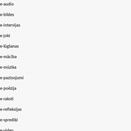
e-audio
e-bildes
e-intervijas
e-joki
e-lūgšanas
e-mācība
e-mūzika
e-paziņojumi
e-poēzija
e-raksti
e-refleksijas
e-sprediķi
e-video