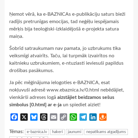
Ņemot vērā, ka e-BAZNICAs e-publikāciju saturs bieži
radījis pretrunīgas emocijas, tad neģēļu iespējamais
mērķis bija teoloģiski-izklaidējošā e-projekta satura
maiņa.
Šobrīd satraukumam nav pamata, jo uzbrukums tika
veiksmīgi atvairīts. Taču, lai turpmāk izvairītos no
kaitnieku uzbrukumiem, e-ntuziasti ieviesuši papildus
drošības pasākumus.
Ja pēc mēģinājuma ielogoties e-BAZNICA, esat
nokļuvuši adresē www.ebaznica.lv/0.html nebēdājiet,
vienkārši adreses logā
aizstājiet beidzamos sešus
simbolus [0.html] ar e-ja
un spiediet aiziet!
Facebook
X
Bluesky
Threads
Email
Copy
WhatsApp
Telegram
LinkedIn
Draugiem
Link
Tēmas:
e-baznica.lv
hakeri
jaunumi
nepatīkams atgadījums