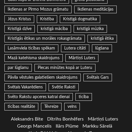
Ikdienas ar Pirmo Mozus grāmatu
Ikdienas meditācijas
Jēzus Kristus
Kristība
Kristīgā dogmatika
Kristīgā dzīve
kristīgā mācība
kristīgā mūzika
Kristīgās ētikas un morāles rokasgrāmata
kristīgā ētika
Lasāmviela ticības spēkam
Lutera citāti
lūgšana
Mazā katehisma skaidrojums
Mārtiņš Luters
par lūgšanu
Piecas minūtes kopā ar Luteru
Pāvila vēstules galatiešiem skaidrojums
Svētais Gars
Svētais Vakarēdiens
Svētie Raksti
Svēto Rakstu apceres katrai dienai
ticība
ticības realitāte
Tēvreize
velns
Aleksandrs Bite
Dītrihs Bonhēfers
Mārtiņš Luters
Georgs Mancelis
Ilārs Plūme
Markku Särelä