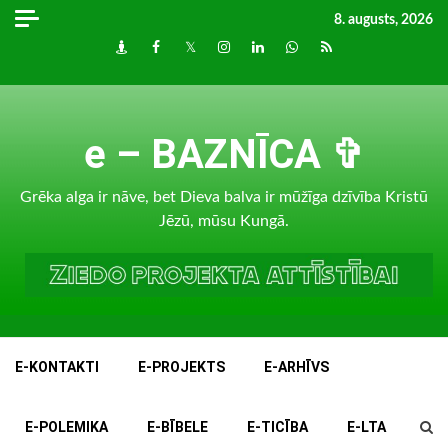
Skip
8. augusts, 2026
to
Draugiem
Facebook
Twitter
Instagram
LinkedIn
whatsapp
RSS
content
e – BAZNĪCA ✞
Grēka alga ir nāve, bet Dieva balva ir mūžīga dzīvība Kristū
Jēzū, mūsu Kungā.
E-KONTAKTI
E-PROJEKTS
E-ARHĪVS
E-POLEMIKA
E-BĪBELE
E-TICĪBA
E-LTA