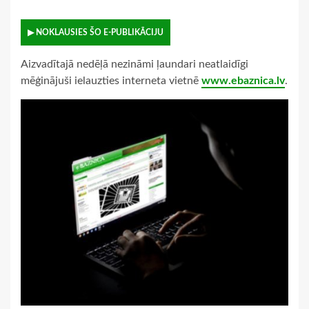
▶ NOKLAUSIES ŠO E-PUBLIKĀCIJU
Aizvadītajā nedēļā nezināmi ļaundari neatlaidīgi
mēģinājuši ielauzties interneta vietnē
www.ebaznica.lv
.