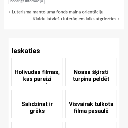
noderīga informācija
Continue
« Luterisma mantojuma fonds maina orientāciju
Klaidu latviešu luterāņiem laiks atgriezties »
Reading
Ieskaties
Holivudas filmas,
Noasa šķirsti
kas pareizi
turpina peldēt
atspoguļo
biblisko vēsti
Salīdzināt ir
Visvairāk tulkotā
grēks
filma pasaulē