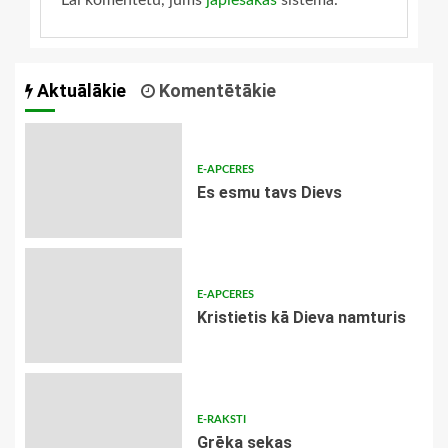
Lai komentētu, jums
jāpiesakās
sistēmā.
Aktuālākie
Komentētākie
E-APCERES
Es esmu tavs Dievs
E-APCERES
Kristietis kā Dieva namturis
E-RAKSTI
Grēka sekas