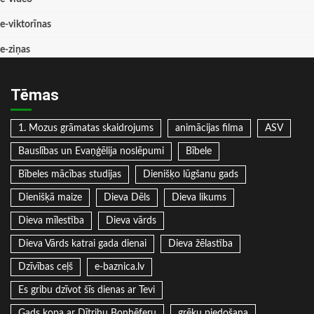
e-viktorīnas
e-ziņas
Tēmas
1. Mozus grāmatas skaidrojums
animācijas filma
ASV
Bauslības un Evaņģēlija noslēpumi
Bībele
Bībeles mācības studijas
Dienišķo lūgšanu gads
Dienišķā maize
Dieva Dēls
Dieva likums
Dieva mīlestība
Dieva vārds
Dieva Vārds katrai gada dienai
Dieva žēlastība
Dzīvības ceļš
e-baznica.lv
Es gribu dzīvot šīs dienas ar Tevi
Gads kopa ar Dītrihu Bonhēferu
grēku piedošana