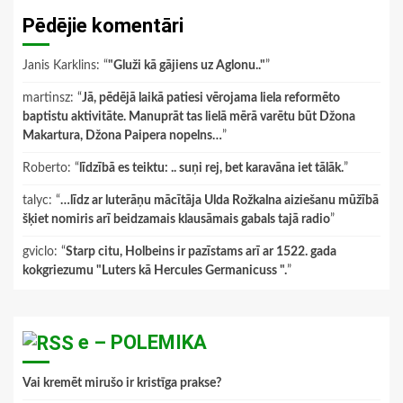
Pēdējie komentāri
Janis Karklins
: “
"Gluži kā gājiens uz Aglonu.."
”
martinsz
: “
Jā, pēdējā laikā patiesi vērojama liela reformēto
baptistu aktivitāte. Manuprāt tas lielā mērā varētu būt Džona
Makartura, Džona Paipera nopelns…
”
Roberto
: “
līdzībā es teiktu: .. suņi rej, bet karavāna iet tālāk.
”
talyc
: “
…līdz ar luterāņu mācītāja Ulda Rožkalna aiziešanu mūžībā
šķiet nomiris arī beidzamais klausāmais gabals tajā radio
”
gviclo
: “
Starp citu, Holbeins ir pazīstams arī ar 1522. gada
kokgriezumu "Luters kā Hercules Germanicuss ".
”
e – POLEMIKA
Vai kremēt mirušo ir kristīga prakse?