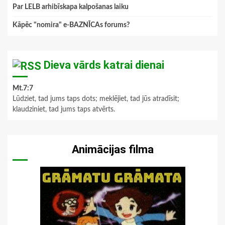
Par LELB arhibīskapa kalpošanas laiku
Kāpēc "nomira" e-BAZNĪCAs forums?
Dieva vārds katrai dienai
Mt.7:7
Lūdziet, tad jums taps dots; meklējiet, tad jūs atradīsit;
klaudziniet, tad jums taps atvērts.
Animācijas filma