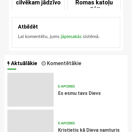
cilvēkam jādzīvo
Romas katoļu
reliģiju
Atbildēt
Lai komentētu, jums
jāpiesakās
sistēmā.
Aktuālākie
Komentētākie
E-APCERES
Es esmu tavs Dievs
E-APCERES
Kristietis kā Dieva namturis