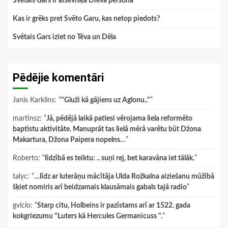
Svētais Gars ir atsevišķa Dieva persona
Kas ir grēks pret Svēto Garu, kas netop piedots?
Svētais Gars iziet no Tēva un Dēla
Pēdējie komentāri
Janis Karklins
: “
"Gluži kā gājiens uz Aglonu.."
”
martinsz
: “
Jā, pēdējā laikā patiesi vērojama liela reformēto
baptistu aktivitāte. Manuprāt tas lielā mērā varētu būt Džona
Makartura, Džona Paipera nopelns…
”
Roberto
: “
līdzībā es teiktu: .. suņi rej, bet karavāna iet tālāk.
”
talyc
: “
…līdz ar luterāņu mācītāja Ulda Rožkalna aiziešanu mūžībā
šķiet nomiris arī beidzamais klausāmais gabals tajā radio
”
gviclo
: “
Starp citu, Holbeins ir pazīstams arī ar 1522. gada
kokgriezumu "Luters kā Hercules Germanicuss ".
”