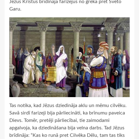
Jēzus Kristus brīdināja farizejus no grēka pret Svēto
Garu.
Tas notika, kad Jēzus dziedināja aklu un mēmu cilvēku.
Savā sirdī farizeji bija pārliecināti, ka brīnumu paveica
Dievs. Tomēr, pretēji pārliecībai, tie zaimodami
apgalvoja, ka dziedināšana bija velna darbs. Tad Jēzus
brīdināja: “Kas ko runā pret Cilvēka Dēlu, tam tas tiks