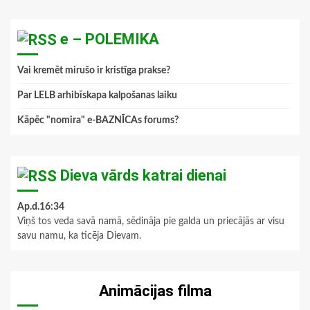
e – POLEMIKA
Vai kremēt mirušo ir kristīga prakse?
Par LELB arhibīskapa kalpošanas laiku
Kāpēc "nomira" e-BAZNĪCAs forums?
Dieva vārds katrai dienai
Ap.d.16:34
Viņš tos veda savā namā, sēdināja pie galda un priecājās ar visu
savu namu, ka ticēja Dievam.
Animācijas filma