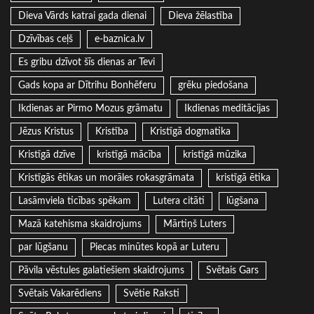
Dieva Vārds katrai gada dienai
Dieva žēlastība
Dzīvības ceļš
e-baznica.lv
Es gribu dzīvot šīs dienas ar Tevi
Gads kopa ar Dītrihu Bonhēferu
grēku piedošana
Ikdienas ar Pirmo Mozus grāmatu
Ikdienas meditācijas
Jēzus Kristus
Kristība
Kristīgā dogmatika
Kristīgā dzīve
kristīgā mācība
kristīgā mūzika
Kristīgās ētikas un morāles rokasgrāmata
kristīgā ētika
Lasāmviela ticības spēkam
Lutera citāti
lūgšana
Mazā katehisma skaidrojums
Mārtiņš Luters
par lūgšanu
Piecas minūtes kopā ar Luteru
Pāvila vēstules galatiešiem skaidrojums
Svētais Gars
Svētais Vakarēdiens
Svētie Raksti