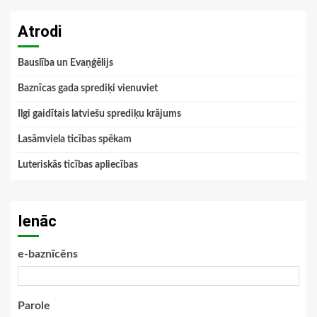
Atrodi
Bauslība un Evaņģēlijs
Baznīcas gada sprediķi vienuviet
Ilgi gaidītais latviešu sprediķu krājums
Lasāmviela ticības spēkam
Luteriskās ticības apliecības
Ienāc
e-baznīcēns
Parole