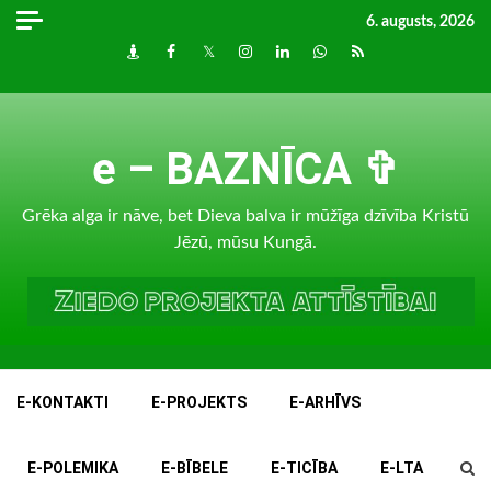
Skip
6. augusts, 2026
to
Draugiem
Facebook
Twitter
Instagram
LinkedIn
whatsapp
RSS
content
e – BAZNĪCA ✞
Grēka alga ir nāve, bet Dieva balva ir mūžīga dzīvība Kristū
Jēzū, mūsu Kungā.
E-KONTAKTI
E-PROJEKTS
E-ARHĪVS
E-POLEMIKA
E-BĪBELE
E-TICĪBA
E-LTA