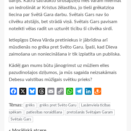
darījis. Katru satraukto sirdsapziņu mēs varam mierināt
un iedrošināt ar Kristus žēlastību, jo tieši grēkatziņa
liecina par Svētā Gara darbu. Svētais Gars nav šo
cilvēku atstājis, bet strādā viņā. Svētais Gars pavisam
noteikti vēlas radīt un uzturēt ticību šī cilvēka sirdī.
Ietiepīgos Dieva Vārda pretiniekus ir jābrīdina arī
mūsdienās no grēka pret Svēto Garu. Īpaši, kad Dieva
zaimošana un noniecināšana ir tik izplatīta un publiska.
Kādēļ gan mums būtu jānogrimst uz mūžiem elles
pazudinošajos dziļumos, ja mūs sagaida neizsakāmais
Debesu valstības mūžīgais svētku prieks?
Facebook
X
Bluesky
Threads
Email
Copy
WhatsApp
Telegram
LinkedIn
Draugiem
Link
Tēmas:
grēks
grēks pret Svēto Garu
Lasāmviela ticības
spēkam
patiesības noraidīšana
pretošanās Svētajam Garam
Svētais Gars
« Morāliskā atcere