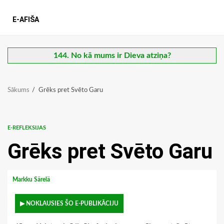
E-AFIŠA
144. No kā mums ir Dieva atziņa?
Sākums
Grēks pret Svēto Garu
E-REFLEKSIJAS
Grēks pret Svēto Garu
Markku Särelä
▶ NOKLAUSIES ŠO E-PUBLIKĀCIJU