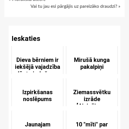
Continue
Vai tu jau esi pārgājis uz pareizāko draudzi? »
Reading
Ieskaties
Dieva bērniem ir
Mirušā kunga
iekšējā vajadzība
pakalpiņi
lūgt piedošanu
Izpirkšanas
Ziemassvētku
noslēpums
izrāde
[Aicinājums
iestudēt e-lugu]
Jaunajam
10 "mīti" par