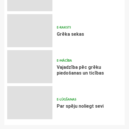
E-RAKSTI
Grēka sekas
E-MĀCĪBA
Vajadzība pēc grēku
piedošanas un ticības
E-LŪGŠANAS
Par spēju noliegt sevi