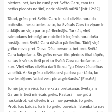
piedots; bet, kas ko runā pret Svēto Garu, tam tas
netiks piedots ne šinī, nedz nākošā mūžā.” [Mt.12:32]
Tātad, grēks pret Svēto Garu ir, kad cilvēks noraida
patiesību, neskatoties uz to, ka Svētais Gars to viņam ir
atklājis un viņu par to pārliecinājis. Turklāt, viņš
zaimodams ietiepīgi un noteikti ir ieņēmis noraidošu
nostāju pret Svētā Gara dāvāto pārliecību. Tādēļ viņš
grēko nevis pret Dieva Dēla personu, bet pret Svētā
Gara kalpošanu. Šis grēks nevar tikt piedots tikai tāpēc,
ka tas ir vērsts tieši pret to Svētā Gara darbošanos, ar
kuru Viņš vēlas cilvēku darīt līdzdalīgu Dieva žēlastības
valstībā. Ar šo grēku cilvēks sevi padara par tādu, ko
nav iespējams “atkal vest pie atgriešanās.” [Ebr.6:6]
Tomēr jāņem vērā, ka ne katra pretošanās Svētajam
Garam ir tieši minētais grēks. Pastorāli nav grūti
noskaidrot, vai cilvēks ir vai nav paveicis šo grēku.
Proti, kas baidās, ka ir šo grēku paveicis, īstenībā to nav