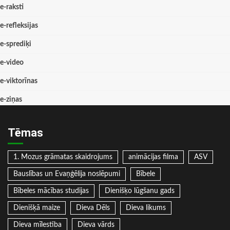
e-raksti
e-refleksijas
e-sprediķi
e-video
e-viktorīnas
e-ziņas
Tēmas
1. Mozus grāmatas skaidrojums
animācijas filma
ASV
Bauslības un Evaņģēlija noslēpumi
Bībele
Bībeles mācības studijas
Dienišķo lūgšanu gads
Dienišķā maize
Dieva Dēls
Dieva likums
Dieva mīlestība
Dieva vārds