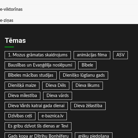
e-viktorīnas
e-ziņas
Tēmas
1. Mozus grāmatas skaidrojums
animācijas filma
ASV
Bauslības un Evaņģēlija noslēpumi
Bībele
Bībeles mācības studijas
Dienišķo lūgšanu gads
Dienišķā maize
Dieva Dēls
Dieva likums
Dieva mīlestība
Dieva vārds
Dieva Vārds katrai gada dienai
Dieva žēlastība
Dzīvības ceļš
e-baznica.lv
Es gribu dzīvot šīs dienas ar Tevi
Gads kopa ar Dītrihu Bonhēferu
grēku piedošana