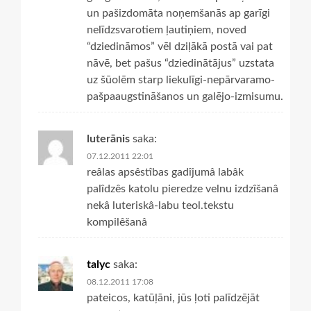
un pašizdomāta noņemšanās ap garīgi
nelīdzsvarotiem ļautiņiem, noved
“dziedināmos” vēl dziļākā postā vai pat
nāvē, bet pašus “dziedinātājus” uzstata
uz šūolēm starp liekulīgi-nepārvaramo-
pašpaaugstināšanos un galējo-izmisumu.
luterānis
saka:
07.12.2011 22:01
reâlas apsêstîbas gadîjumâ labâk
palîdzês katolu pieredze velnu izdzîšanâ
nekâ luteriskâ-labu teol.tekstu
kompilêšanâ
talyc
saka:
08.12.2011 17:08
pateicos, katūļāni, jūs ļoti palīdzējāt