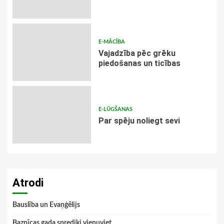
E-MĀCĪBA
Vajadzība pēc grēku
piedošanas un ticības
E-LŪGŠANAS
Par spēju noliegt sevi
Atrodi
Bauslība un Evaņģēlijs
Baznīcas gada sprediķi vienuviet