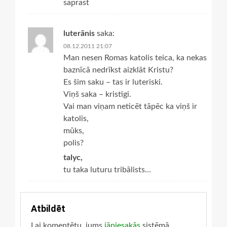
saprast
luterānis
saka:
08.12.2011 21:07
Man nesen Romas katolis teica, ka nekas
baznīcā nedrīkst aizklāt Kristu?
Es šim saku – tas ir luteriski.
Viņš saka – kristīgi.
Vai man viņam neticēt tāpēc ka viņš ir
katolis,
mūks,
polis?
talyc,
tu taka luturu tribālists…
Atbildēt
Lai komentētu, jums
jāpiesakās
sistēmā.