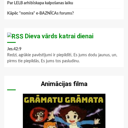
Par LELB arhibīskapa kalpošanas laiku
Kāpēc "nomira" e-BAZNĪCAs forums?
Dieva vārds katrai dienai
Jes.42:9
Redzi, agrākie pavēstījumi ir piepildīti, Es jums dodu jaunus, un,
pirms tie piepildās, Es jums tos pasludinu.
Animācijas filma