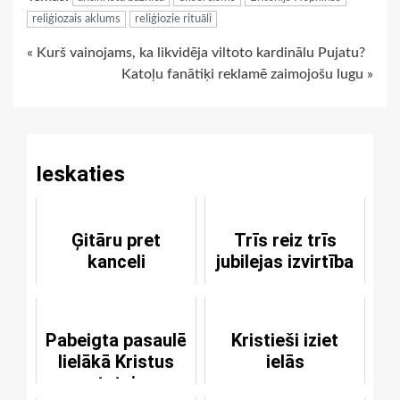
reliģiozais aklums
reliģiozie rituāli
Continue
« Kurš vainojams, ka likvidēja viltoto kardinālu Pujatu?
Katoļu fanātiķi reklamē zaimojošu lugu »
Reading
Ieskaties
Ģitāru pret
Trīs reiz trīs
kanceli
jubilejas izvirtība
Pabeigta pasaulē
Kristieši iziet
lielākā Kristus
ielās
statuja