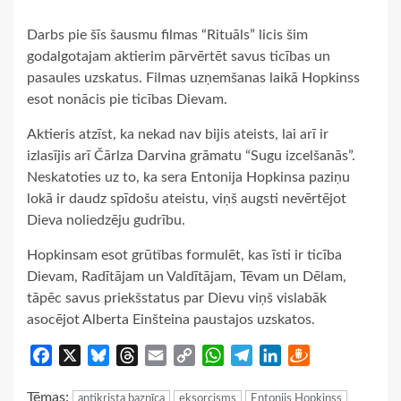
Darbs pie šīs šausmu filmas “Rituāls” licis šim
godalgotajam aktierim pārvērtēt savus ticības un
pasaules uzskatus. Filmas uzņemšanas laikā Hopkinss
esot nonācis pie ticības Dievam.
Aktieris atzīst, ka nekad nav bijis ateists, lai arī ir
izlasījis arī Čārlza Darvina grāmatu “Sugu izcelšanās”.
Neskatoties uz to, ka sera Entonija Hopkinsa paziņu
lokā ir daudz spīdošu ateistu, viņš augsti nevērtējot
Dieva noliedzēju gudrību.
Hopkinsam esot grūtības formulēt, kas īsti ir ticība
Dievam, Radītājam un Valdītājam, Tēvam un Dēlam,
tāpēc savus priekšstatus par Dievu viņš vislabāk
asocējot Alberta Einšteina paustajos uzskatos.
Facebook
X
Bluesky
Threads
Email
Copy
WhatsApp
Telegram
LinkedIn
Draugiem
Link
Tēmas:
antikrista baznīca
eksorcisms
Entonijs Hopkinss