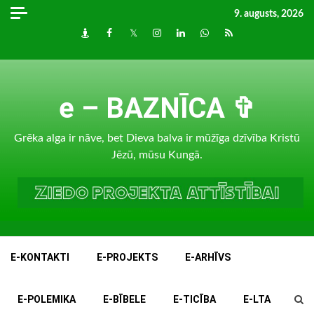
Skip
9. augusts, 2026
to
Draugiem
Facebook
Twitter
Instagram
LinkedIn
whatsapp
RSS
content
e – BAZNĪCA ✞
Grēka alga ir nāve, bet Dieva balva ir mūžīga dzīvība Kristū
Jēzū, mūsu Kungā.
E-KONTAKTI
E-PROJEKTS
E-ARHĪVS
E-POLEMIKA
E-BĪBELE
E-TICĪBA
E-LTA