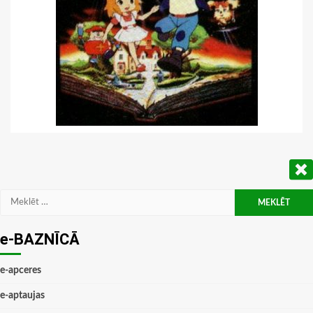
Meklēt:
e-BAZNĪCĀ
e-apceres
e-aptaujas