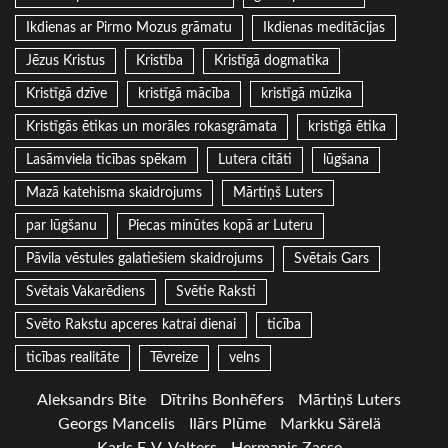
Ikdienas ar Pirmo Mozus grāmatu
Ikdienas meditācijas
Jēzus Kristus
Kristība
Kristīgā dogmatika
Kristīgā dzīve
kristīgā mācība
kristīgā mūzika
Kristīgās ētikas un morāles rokasgrāmata
kristīgā ētika
Lasāmviela ticības spēkam
Lutera citāti
lūgšana
Mazā katehisma skaidrojums
Mārtiņš Luters
par lūgšanu
Piecas minūtes kopā ar Luteru
Pāvila vēstules galatiešiem skaidrojums
Svētais Gars
Svētais Vakarēdiens
Svētie Raksti
Svēto Rakstu apceres katrai dienai
ticība
ticības realitāte
Tēvreize
velns
Aleksandrs Bite
Dītrihs Bonhēfers
Mārtiņš Luters
Georgs Mancelis
Ilārs Plūme
Markku Särelä