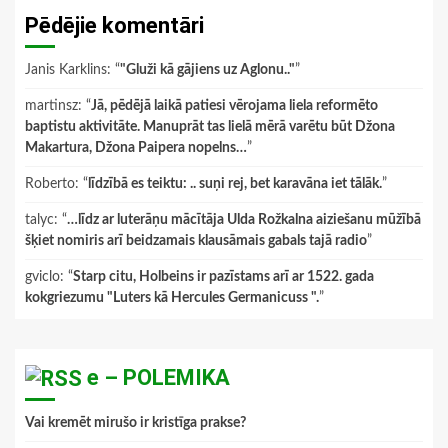
Pēdējie komentāri
Janis Karklins
: “
"Gluži kā gājiens uz Aglonu.."
”
martinsz
: “
Jā, pēdējā laikā patiesi vērojama liela reformēto
baptistu aktivitāte. Manuprāt tas lielā mērā varētu būt Džona
Makartura, Džona Paipera nopelns…
”
Roberto
: “
līdzībā es teiktu: .. suņi rej, bet karavāna iet tālāk.
”
talyc
: “
…līdz ar luterāņu mācītāja Ulda Rožkalna aiziešanu mūžībā
šķiet nomiris arī beidzamais klausāmais gabals tajā radio
”
gviclo
: “
Starp citu, Holbeins ir pazīstams arī ar 1522. gada
kokgriezumu "Luters kā Hercules Germanicuss ".
”
e – POLEMIKA
Vai kremēt mirušo ir kristīga prakse?