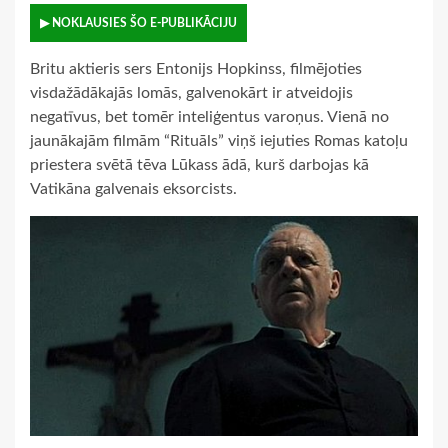
▶ NOKLAUSIES ŠO E-PUBLIKĀCIJU
Britu aktieris sers Entonijs Hopkinss, filmējoties
visdažādākajās lomās, galvenokārt ir atveidojis
negatīvus, bet tomēr inteliģentus varoņus. Vienā no
jaunākajām filmām “Rituāls” viņš iejuties Romas katoļu
priestera svētā tēva Lūkass ādā, kurš darbojas kā
Vatikāna galvenais eksorcists.