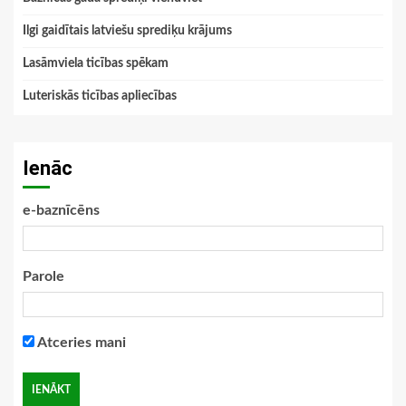
Ilgi gaidītais latviešu sprediķu krājums
Lasāmviela ticības spēkam
Luteriskās ticības apliecības
Ienāc
e-baznīcēns
Parole
Atceries mani