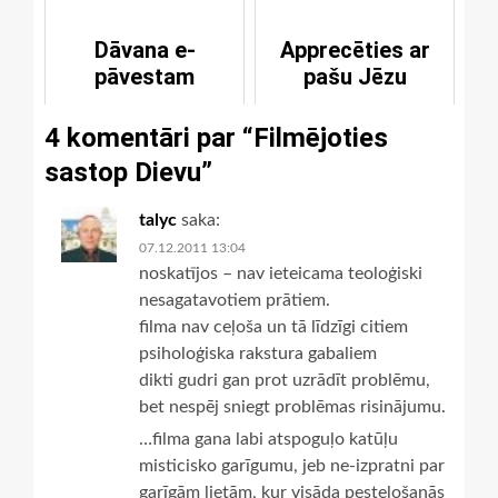
Dāvana e-
Apprecēties ar
pāvestam
pašu Jēzu
4 komentāri par “
Filmējoties
sastop Dievu
”
talyc
saka:
07.12.2011 13:04
noskatījos – nav ieteicama teoloģiski
nesagatavotiem prātiem.
filma nav ceļoša un tā līdzīgi citiem
psiholoģiska rakstura gabaliem
dikti gudri gan prot uzrādīt problēmu,
bet nespēj sniegt problēmas risinājumu.
…filma gana labi atspoguļo katūļu
misticisko garīgumu, jeb ne-izpratni par
garīgām lietām, kur visāda pesteļošanās