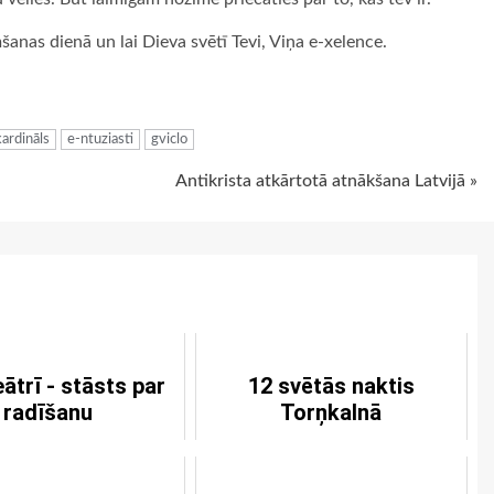
šanas dienā un lai Dieva svētī Tevi, Viņa e-xelence.
ugiem
ardināls
e-ntuziasti
gviclo
Antikrista atkārtotā atnākšana Latvijā »
eātrī - stāsts par
12 svētās naktis
radīšanu
Torņkalnā