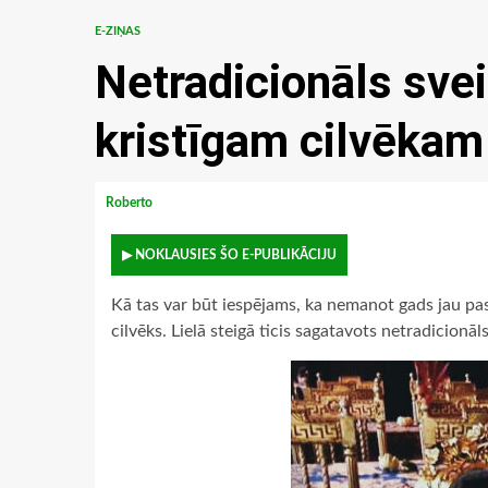
E-ZIŅAS
Netradicionāls sve
kristīgam cilvēkam
Roberto
▶ NOKLAUSIES ŠO E-PUBLIKĀCIJU
Kā tas var būt iespējams, ka nemanot gads jau paskr
cilvēks. Lielā steigā ticis sagatavots netradicionā