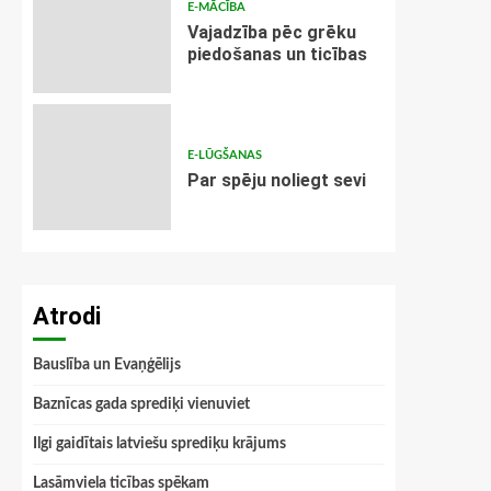
E-MĀCĪBA
Vajadzība pēc grēku
piedošanas un ticības
E-LŪGŠANAS
Par spēju noliegt sevi
Atrodi
Bauslība un Evaņģēlijs
Baznīcas gada sprediķi vienuviet
Ilgi gaidītais latviešu sprediķu krājums
Lasāmviela ticības spēkam