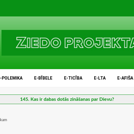
E-POLEMIKA
E-BĪBELE
E-TICĪBA
E-LTA
E-AFIŠA
145. Kas ir dabas dotās zināšanas par Dievu?
vēkam