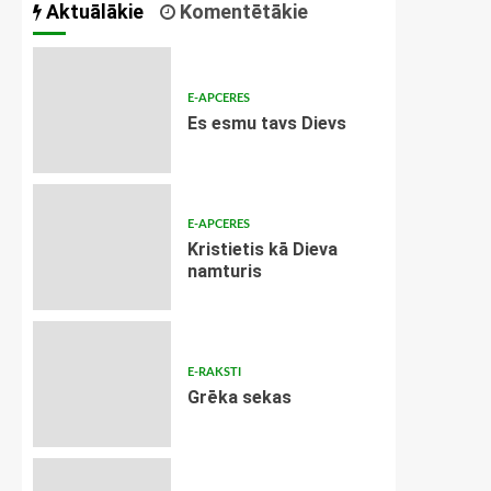
Aktuālākie
Komentētākie
E-APCERES
Es esmu tavs Dievs
E-APCERES
Kristietis kā Dieva
namturis
E-RAKSTI
Grēka sekas