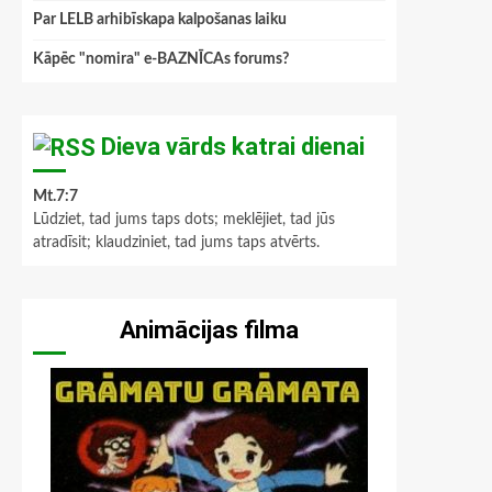
Par LELB arhibīskapa kalpošanas laiku
Kāpēc "nomira" e-BAZNĪCAs forums?
Dieva vārds katrai dienai
Mt.7:7
Lūdziet, tad jums taps dots; meklējiet, tad jūs
atradīsit; klaudziniet, tad jums taps atvērts.
Animācijas filma