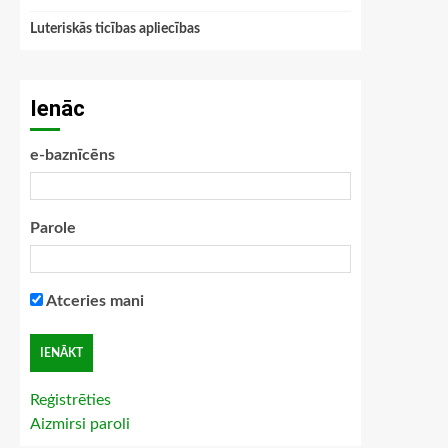
Luteriskās ticības apliecības
Ienāc
e-baznīcēns
Parole
Atceries mani
Reģistrēties
Aizmirsi paroli