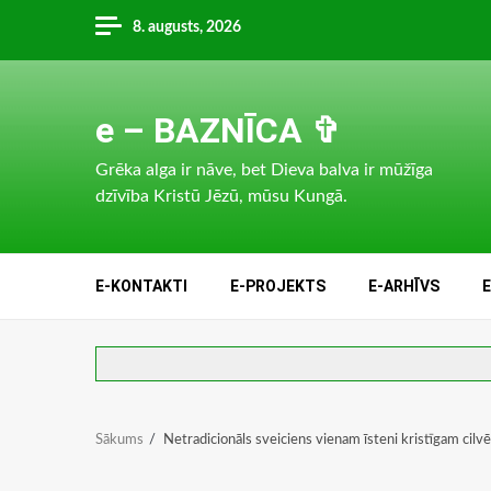
Skip
8. augusts, 2026
to
content
e – BAZNĪCA ✞
Grēka alga ir nāve, bet Dieva balva ir mūžīga
dzīvība Kristū Jēzū, mūsu Kungā.
E-KONTAKTI
E-PROJEKTS
E-ARHĪVS
Sākums
Netradicionāls sveiciens vienam īsteni kristīgam cil