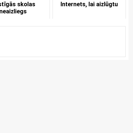
stīgās skolas
Internets, lai aizlūgtu
neaizliegs