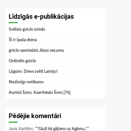
Līdzīgās e-publikācijas
Svētais gviclo svinās
Šī ir īpaša diena
gviclo sasniedzis Jēzus vecumu
Ordinēts gviclo
Lūgsim: Dievs svētī Latviju!
Nozīmīgs notikums
Auniņš Šons: Azartiskais Šons [76]
Pēdējie komentāri
Janis Karklins
: “
"Gluži kā gājiens uz Aglonu.."
”