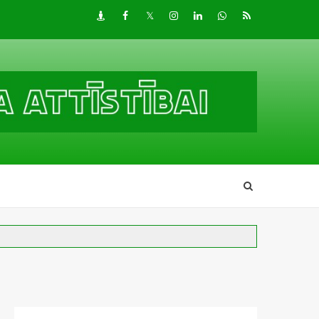
Draugiem
Facebook
Twitter
Instagram
LinkedIn
whatsapp
RSS