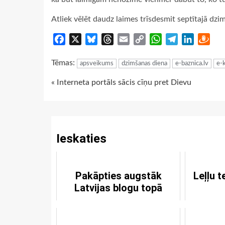
Atliek vēlēt daudz laimes trīsdesmit septītajā dzim
Facebook
X
Bluesky
Threads
Email
Copy
WhatsApp
Telegram
LinkedIn
Dra
Link
Tēmas:
apsveikums
dzimšanas diena
e-baznica.lv
e-k
Continue
« Interneta portāls sācis cīņu pret Dievu
Reading
Ieskaties
Pakāpties augstāk
Leļļu t
Latvijas blogu topā