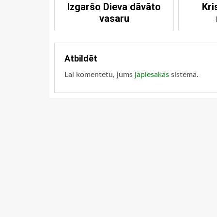
Izgaršo Dieva dāvāto
Kri
vasaru
Atbildēt
Lai komentētu, jums
jāpiesakās
sistēmā.