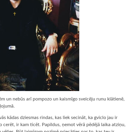
cītēm un nebūs arī pompozo un kaismīgo sveicēju runu klātienē,
eļojumā.
s kādas dziesmas rindas, kas liek secināt, ka gviclo jau ir
 ko cerēt, ir kam ticēt. Papildus, ņemot vērā pēdējā laika atziņu,
ēlies. Būt laimīgam nozīmē priecāties par to, kas tev ir.