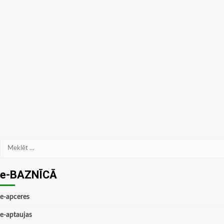
Meklēt:
e-BAZNĪCĀ
e-apceres
e-aptaujas