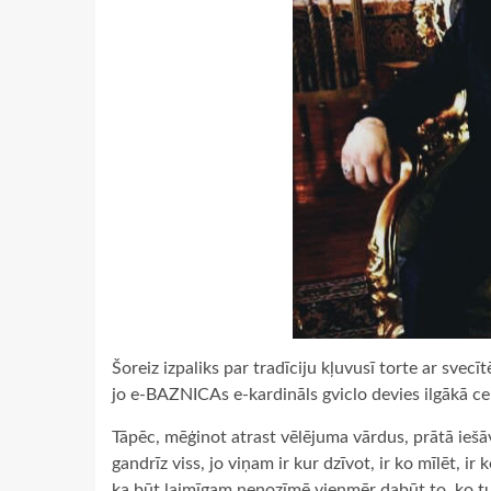
Šoreiz izpaliks par tradīciju kļuvusī torte ar sve
jo e-BAZNICAs e-kardināls gviclo devies ilgākā c
Tāpēc, mēģinot atrast vēlējuma vārdus, prātā iešāvā
gandrīz viss, jo viņam ir kur dzīvot, ir ko mīlēt, ir
ka būt laimīgam nenozīmē vienmēr dabūt to, ko tu v