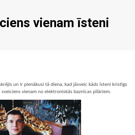
iciens vienam īsteni
ējis un ir pienākusi tā diena, kad jāsveic kāds īsteni kristīgs
ls sveiciens vienam no elektroniskās baznīcas pīlāriem.