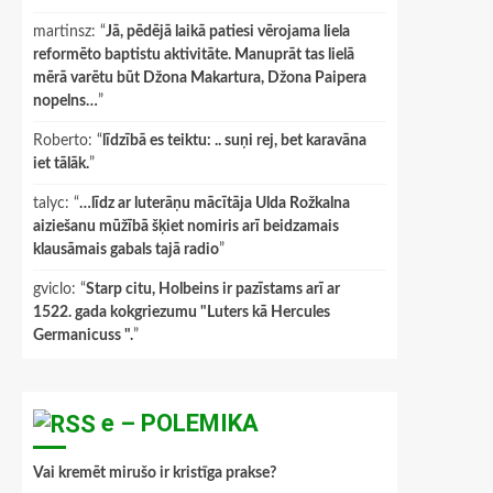
martinsz
: “
Jā, pēdējā laikā patiesi vērojama liela
reformēto baptistu aktivitāte. Manuprāt tas lielā
mērā varētu būt Džona Makartura, Džona Paipera
nopelns…
”
Roberto
: “
līdzībā es teiktu: .. suņi rej, bet karavāna
iet tālāk.
”
talyc
: “
…līdz ar luterāņu mācītāja Ulda Rožkalna
aiziešanu mūžībā šķiet nomiris arī beidzamais
klausāmais gabals tajā radio
”
gviclo
: “
Starp citu, Holbeins ir pazīstams arī ar
1522. gada kokgriezumu "Luters kā Hercules
Germanicuss ".
”
e – POLEMIKA
Vai kremēt mirušo ir kristīga prakse?