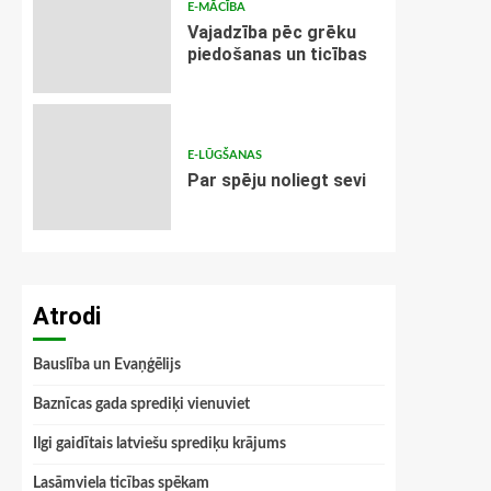
E-MĀCĪBA
Vajadzība pēc grēku
piedošanas un ticības
E-LŪGŠANAS
Par spēju noliegt sevi
Atrodi
Bauslība un Evaņģēlijs
Baznīcas gada sprediķi vienuviet
Ilgi gaidītais latviešu sprediķu krājums
Lasāmviela ticības spēkam