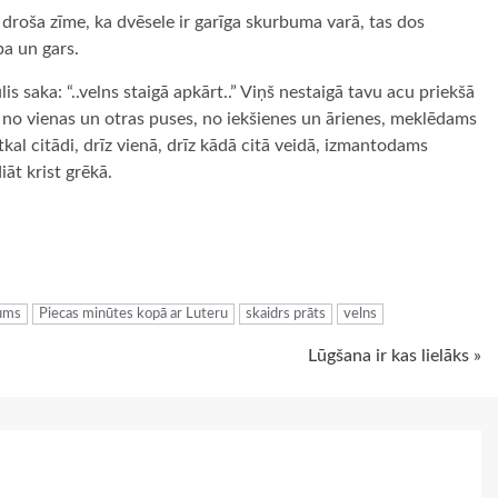
ir droša zīme, ka dvēsele ir garīga skurbuma varā, tas dos
ba un gars.
lis saka: “..velns staigā apkārt..” Viņš nestaigā tavu acu priekšā
 no vienas un otras puses, no iekšienes un ārienes, meklēdams
tkal citādi, drīz vienā, drīz kādā citā veidā, izmantodams
iāt krist grēkā.
ugiem
jums
Piecas minūtes kopā ar Luteru
skaidrs prāts
velns
Lūgšana ir kas lielāks »