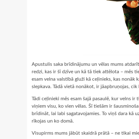
Apustulis saka brīdinājumu un vēlas mums atdarīt a
redzi, kas ir šī dzīve un kā tā tiek attēlota – mēs 
esam velna valstībā gluži kā ceļinieks, kas nonāk k
slepkava. Tādā vietā nonākot, ir jāapbruņojas, cik 
Tādi ceļinieki mēs esam šajā pasaulē, kur velns ir t
viņiem visu, ko vien vēlas. Šī tiešām ir šausminoša
brīdināt, lai labi sagatavojamies. To viņš dara kā 
rīkojas un ko domā.
Visupirms mums jābūt skaidrā prātā – ne tikai mies