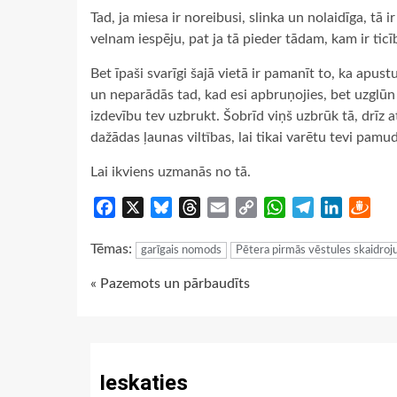
Tad, ja miesa ir noreibusi, slinka un nolaidīga, tā 
velnam iespēju, pat ja tā pieder tādam, kam ir ticī
Bet īpaši svarīgi šajā vietā ir pamanīt to, ka apustu
un neparādās tad, kad esi apbruņojies, bet uzglūn
izdevību tev uzbrukt. Šobrīd viņš uzbrūk tā, drīz a
dažādas ļaunas viltības, lai tikai varētu tevi pamud
Lai ikviens uzmanās no tā.
Facebook
X
Bluesky
Threads
Email
Copy
WhatsApp
Telegram
LinkedIn
Dra
Link
Tēmas:
garīgais nomods
Pētera pirmās vēstules skaidro
Continue
« Pazemots un pārbaudīts
Reading
Ieskaties