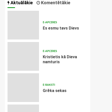
Aktuālākie
Komentētākie
E-APCERES
Es esmu tavs Dievs
E-APCERES
Kristietis kā Dieva
namturis
E-RAKSTI
Grēka sekas