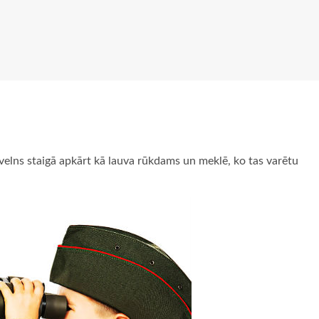
s velns staigā apkārt kā lauva rūkdams un meklē, ko tas varētu