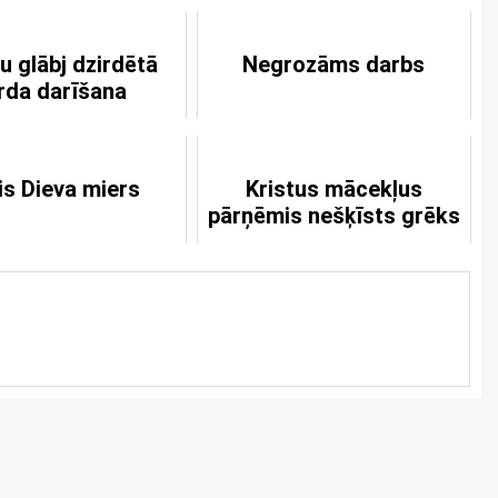
u glābj dzirdētā
Negrozāms darbs
rda darīšana
is Dieva miers
Kristus mācekļus
pārņēmis nešķīsts grēks