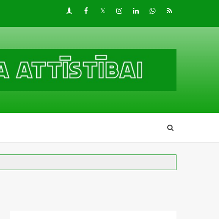
Draugiem
Facebook
Twitter
Instagram
LinkedIn
whatsapp
RSS