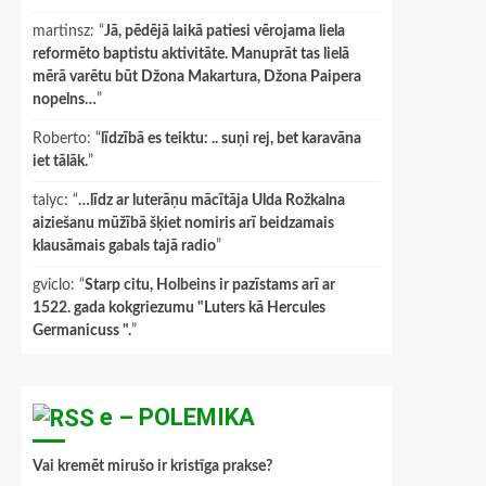
martinsz
: “
Jā, pēdējā laikā patiesi vērojama liela
reformēto baptistu aktivitāte. Manuprāt tas lielā
mērā varētu būt Džona Makartura, Džona Paipera
nopelns…
”
Roberto
: “
līdzībā es teiktu: .. suņi rej, bet karavāna
iet tālāk.
”
talyc
: “
…līdz ar luterāņu mācītāja Ulda Rožkalna
aiziešanu mūžībā šķiet nomiris arī beidzamais
klausāmais gabals tajā radio
”
gviclo
: “
Starp citu, Holbeins ir pazīstams arī ar
1522. gada kokgriezumu "Luters kā Hercules
Germanicuss ".
”
e – POLEMIKA
Vai kremēt mirušo ir kristīga prakse?