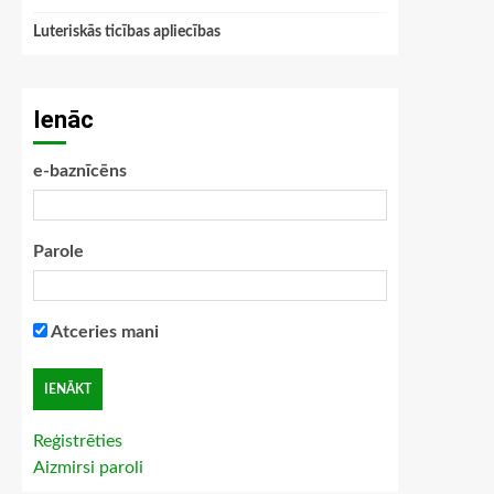
Luteriskās ticības apliecības
Ienāc
e-baznīcēns
Parole
Atceries mani
Reģistrēties
Aizmirsi paroli