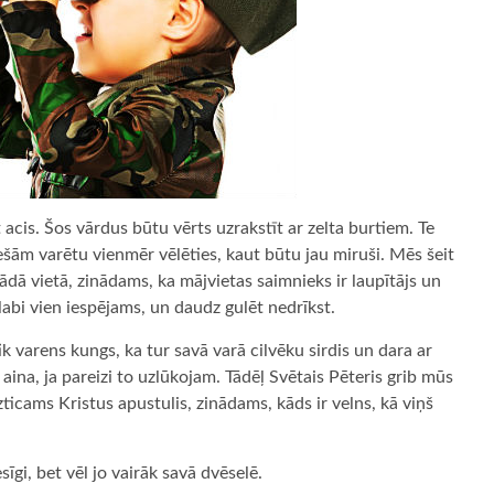
cis. Šos vārdus būtu vērts uzrakstīt ar zelta burtiem. Te
tiešām varētu vienmēr vēlēties, kaut būtu jau miruši. Mēs šeit
ādā vietā, zinādams, ka mājvietas saimnieks ir laupītājs un
labi vien iespējams, un daudz gulēt nedrīkst.
ik varens kungs, ka tur savā varā cilvēku sirdis un dara ar
 aina, ja pareizi to uzlūkojam. Tādēļ Svētais Pēteris grib mūs
uzticams Kristus apustulis, zinādams, kāds ir velns, kā viņš
īgi, bet vēl jo vairāk savā dvēselē.