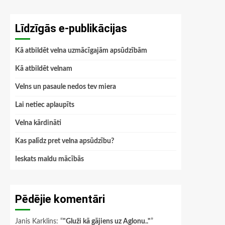
Līdzīgās e-publikācijas
Kā atbildēt velna uzmācīgajām apsūdzībām
Kā atbildēt velnam
Velns un pasaule nedos tev miera
Lai netiec aplaupīts
Velna kārdināti
Kas palīdz pret velna apsūdzību?
Ieskats maldu mācībās
Pēdējie komentāri
Janis Karklins
: “
"Gluži kā gājiens uz Aglonu.."
”