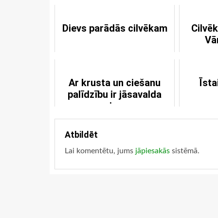
Dievs parādās cilvēkam
Cilvēk
Vā
Ar krusta un ciešanu
Īsta
palīdzību ir jāsavalda
miesa
Atbildēt
Lai komentētu, jums
jāpiesakās
sistēmā.