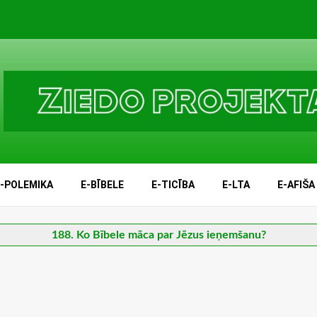
E-POLEMIKA
E-BĪBELE
E-TICĪBA
E-LTA
E-AFIŠA
188. Ko Bībele māca par Jēzus ieņemšanu?