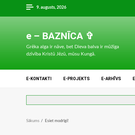
Skip
9. augusts, 2026
to
content
e – BAZNĪCA ✞
Grēka alga ir nāve, bet Dieva balva ir mūžīga
dzīvība Kristū Jēzū, mūsu Kungā.
E-KONTAKTI
E-PROJEKTS
E-ARHĪVS
Sākums
Esiet modrīgi!