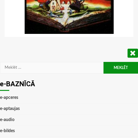
Meklēt:
e-BAZNĪCĀ
e-apceres
e-aptaujas
e-audio
e-bildes