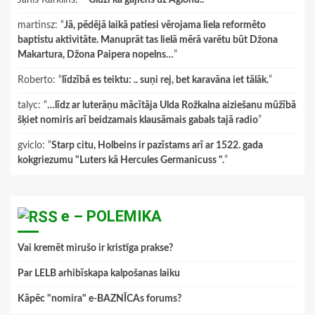
martinsz
: “
Jā, pēdējā laikā patiesi vērojama liela reformēto
baptistu aktivitāte. Manuprāt tas lielā mērā varētu būt Džona
Makartura, Džona Paipera nopelns…
”
Roberto
: “
līdzībā es teiktu: .. suņi rej, bet karavāna iet tālāk.
”
talyc
: “
…līdz ar luterāņu mācītāja Ulda Rožkalna aiziešanu mūžībā
šķiet nomiris arī beidzamais klausāmais gabals tajā radio
”
gviclo
: “
Starp citu, Holbeins ir pazīstams arī ar 1522. gada
kokgriezumu "Luters kā Hercules Germanicuss ".
”
e – POLEMIKA
Vai kremēt mirušo ir kristīga prakse?
Par LELB arhibīskapa kalpošanas laiku
Kāpēc "nomira" e-BAZNĪCAs forums?