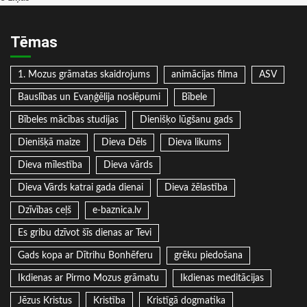
Tēmas
1. Mozus grāmatas skaidrojums
animācijas filma
ASV
Bauslības un Evaņģēlija noslēpumi
Bībele
Bībeles mācības studijas
Dienišķo lūgšanu gads
Dienišķā maize
Dieva Dēls
Dieva likums
Dieva mīlestība
Dieva vārds
Dieva Vārds katrai gada dienai
Dieva žēlastība
Dzīvības ceļš
e-baznica.lv
Es gribu dzīvot šīs dienas ar Tevi
Gads kopa ar Dītrihu Bonhēferu
grēku piedošana
Ikdienas ar Pirmo Mozus grāmatu
Ikdienas meditācijas
Jēzus Kristus
Kristība
Kristīgā dogmatika