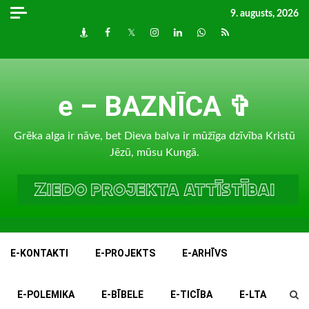
Skip
9. augusts, 2026
to
Draugiem
Facebook
Twitter
Instagram
LinkedIn
whatsapp
RSS
content
e – BAZNĪCA ✞
Grēka alga ir nāve, bet Dieva balva ir mūžīga dzīvība Kristū
Jēzū, mūsu Kungā.
E-KONTAKTI
E-PROJEKTS
E-ARHĪVS
E-POLEMIKA
E-BĪBELE
E-TICĪBA
E-LTA