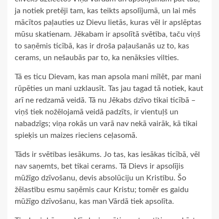
ja notiek pretēji tam, kas teikts apsolījumā, un lai mēs
mācītos paļauties uz Dievu lietās, kuras vēl ir apslēptas
mūsu skatienam. Jēkabam ir apsolītā svētība, taču viņš
to saņēmis ticībā, kas ir droša paļaušanās uz to, kas
cerams, un nešaubās par to, ka nenāksies vilties.
Tā es ticu Dievam, kas man apsola mani mīlēt, par mani
rūpēties un mani uzklausīt. Tas jau tagad tā notiek, kaut
arī ne redzamā veidā. Tā nu Jēkabs dzīvo tikai ticībā –
viņš tiek nožēlojamā veidā padzīts, ir vientuļš un
nabadzīgs; viņa rokās un varā nav nekā vairāk, kā tikai
spieķis un maizes rieciens ceļasomā.
Tāds ir svētības iesākums. Jo tas, kas iesākas ticībā, vēl
nav saņemts, bet tikai cerams. Tā Dievs ir apsolījis
mūžīgo dzīvošanu, devis absolūciju un Kristību. Šo
žēlastību esmu saņēmis caur Kristu; tomēr es gaidu
mūžīgo dzīvošanu, kas man Vārdā tiek apsolīta.