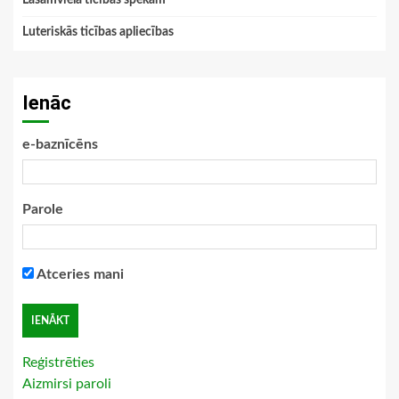
Luteriskās ticības apliecības
Ienāc
e-baznīcēns
Parole
Atceries mani
Reģistrēties
Aizmirsi paroli