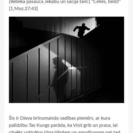
[Rebeka pasauca Jēkabu un sacīja tam:] “Celies, bēdz!”
[1.Moz.27:43]
Šis ir Dieva brīnumainās vadības piemērs, ar kura
palīdzību Tas Kungs parāda, ka Viņš grib un prasa, lai
cilvēks uzticētos Viņa Vārdam un apsolījumam pat tad,