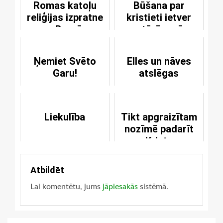
Romas katoļu
Būšana par
reliģijas izpratne
kristieti ietver
par Baznīcu
pastāvīgu cīņu
[4.daļa]
Ņemiet Svēto
Elles un nāves
Garu!
atslēgas
Liekulība
Tikt apgraizītam
nozīmē padarīt
Kristu
nevajadzīgu
Atbildēt
Lai komentētu, jums
jāpiesakās
sistēmā.