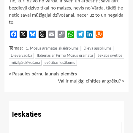
Tie, kuri dzīvo no Vārda, ir svēti un atpestīti; savukārt
bezdievji dzīvo tikai no maizes, nevis no Vārda, tādēļ tie
netic savai mūžīgajai dzīvošanai, necer uz to un negaida
to.
Facebook
X
Bluesky
Threads
Email
Copy
WhatsApp
Telegram
LinkedIn
Draugiem
Link
Tēmas:
1. Mozus grāmatas skaidrojums
Dieva apsolījums
Dieva vadība
Ikdienas ar Pirmo Mozus grāmatu
Jēkaba svētība
mūžīgā dzīvošana
svētības iesākums
Continue
« Pasaules bērnu ļaunais piemērs
Vai ir muļķīgi cīnīties ar grēku? »
Reading
Ieskaties