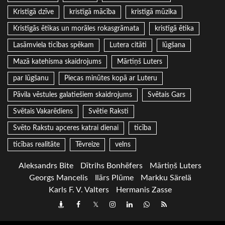
Kristīgā dzīve
kristīgā mācība
kristīgā mūzika
Kristīgās ētikas un morāles rokasgrāmata
kristīgā ētika
Lasāmviela ticības spēkam
Lutera citāti
lūgšana
Mazā katehisma skaidrojums
Mārtiņš Luters
par lūgšanu
Piecas minūtes kopā ar Luteru
Pāvila vēstules galatiešiem skaidrojums
Svētais Gars
Svētais Vakarēdiens
Svētie Raksti
Svēto Rakstu apceres katrai dienai
ticība
ticības realitāte
Tēvreize
velns
Aleksandrs Bite
Dītrihs Bonhēfers
Mārtiņš Luters
Georgs Mancelis
Ilārs Plūme
Markku Särelä
Karls F. V. Valters
Hermanis Zasse
Draugiem
Facebook
Twitter
Instagram
LinkedIn
whatsapp
RSS