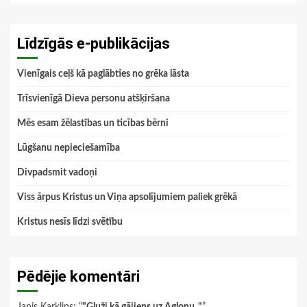
Līdzīgās e-publikācijas
Vienīgais ceļš kā paglābties no grēka lāsta
Trīsvienīgā Dieva personu atšķiršana
Mēs esam žēlastības un ticības bērni
Lūgšanu nepieciešamība
Divpadsmit vadoņi
Viss ārpus Kristus un Viņa apsolījumiem paliek grēkā
Kristus nesīs līdzi svētību
Pēdējie komentāri
Janis Karklins
: “
"Gluži kā gājiens uz Aglonu.."
”