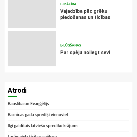
E-MĀCĪBA
Vajadzība pēc grēku
piedošanas un ticības
E-LŪGŠANAS
Par spēju noliegt sevi
Atrodi
Bauslība un Evaņģēlijs
Baznīcas gada sprediķi vienuviet
Ilgi gaidītais latviešu sprediķu krājums
Lasāmviela ticības spēkam