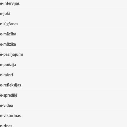
e-intervijas
e-joki
e-lūgšanas
e-mācība
e-mūzika
e-paziņojumi
e-poēzija
e-raksti
e-refleksijas
e-sprediķi
e-video
e-viktorīnas
e-ziņas