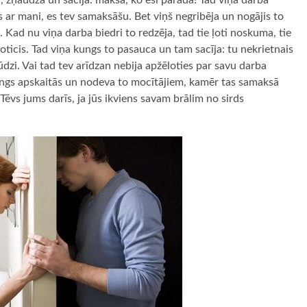
a, žņaudza un sacīja: maksā, ko esi parādā! Tad viņa darba
es ar mani, es tev samaksāšu. Bet viņš negribēja un nogājis to
Kad nu viņa darba biedri to redzēja, tad tie ļoti noskuma, tie
noticis. Tad viņa kungs to pasauca un tam sacīja: tu nekrietnais
ūdzi. Vai tad tev arīdzan nebija apžēloties par savu darba
kungs apskaitās un nodeva to mocītājiem, kamēr tas samaksā
Tēvs jums darīs, ja jūs ikviens savam brālim no sirds