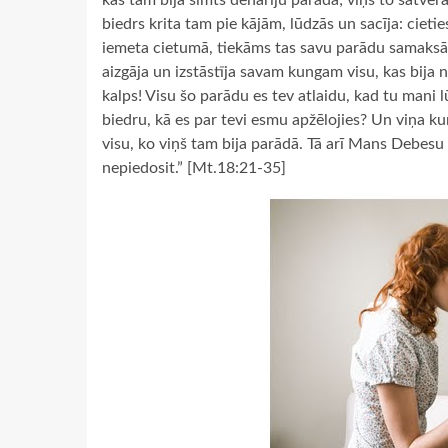
kas tam bija simts denāriju parādā; viņš to satvēr
biedrs krita tam pie kājām, lūdzās un sacīja: cieti
iemeta cietumā, tiekāms tas savu parādu samaksā. 
aizgāja un izstāstīja savam kungam visu, kas bija 
kalps! Visu šo parādu es tev atlaidu, kad tu mani l
biedru, kā es par tevi esmu apžēlojies? Un viņa 
visu, ko viņš tam bija parādā. Tā arī Mans Debesu 
nepiedosit.” [Mt.18:21-35]