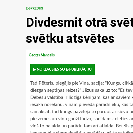
E-SPREDIĶI
Divdesmit otrā svē
svētku atsvētes
Georgs Mancelis
▶ NOKLAUSIES ŠO E-PUBLIKĀCIJU
Tad Pēteris, piegājis pie Viņa, sacīja: “Kungs, cik
diezgan septiņas reizes?” Jēzus saka uz to: “Es te
Debesu valstība ir līdzīga ķēniņam, kas ar saviem k
iesāka norēķinu, viņam pieveda parādnieku, kas ta
samaksāt, tad kungs pavēlēja to pārdot ar sievu un
pie zemes un viņu gauži lūdza, sacīdams: cieties a
viņš to palaida un parādu tam arī atlaida. Bet šis 