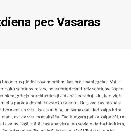
tdienā pēc Vasaras
kārt man būs piedot savam brālim, kas pret mani grēko? Vai ir
v nesaku septiņas reizes, bet septiņdesmit reiz septiņas. Tāpēc
alpiem gribēja norēķināties [izlīdzināt parādu]. Un, kad viņš
m bija parādā desmit tūkstošu talentu. Bet, kad tas nespēja
 bērniem un visu, kas tam bija, un samaksāt. Tad kalps krita
r mani, es tev visu nomaksāšu. Tad kungam palika kalpa žēl, un
pats kalps, izgājis ārā, sastapa vienu no saviem darba biedriem,