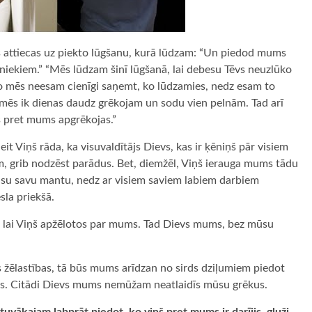
lijs attiecas uz piekto lūgšanu, kurā lūdzam: “Un piedod mums
iekiem.” “Mēs lūdzam šinī lūgšanā, lai debesu Tēvs neuzlūko
o mēs neesam cienīgi saņemt, ko lūdzamies, nedz esam to
jo mēs ik dienas daudz grēkojam un sodu vien pelnām. Tad arī
s pret mums apgrēkojas.”
 Viņš rāda, ka visuvaldītājs Dievs, kas ir ķēniņš pār visiem
m, grib nodzēst parādus. Bet, diemžēl, Viņš ierauga mums tādu
u savu mantu, nedz ar visiem saviem labiem darbiem
sla priekšā.
, lai Viņš apžēlotos par mums. Tad Dievs mums, bez mūsu
 žēlastības, tā būs mums arīdzan no sirds dziļumiem piedot
es. Citādi Dievs mums nemūžam neatlaidīs mūsu grēkus.