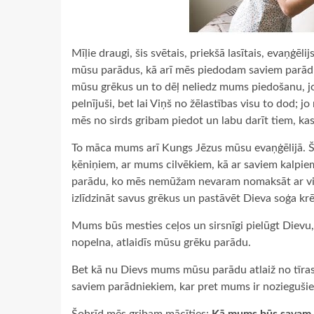
Mīļie draugi, šis svētais, priekšā lasītais, evaņģē
mūsu parādus, kā arī mēs piedodam saviem parādn
mūsu grēkus un to dēļ neliedz mums piedošanu, j
pelnījuši, bet lai Viņš no žēlastības visu to dod; 
mēs no sirds gribam piedot un labu darīt tiem, ka
To māca mums arī Kungs Jēzus mūsu evaņģēlijā. Šeit
ķēniņiem, ar mums cilvēkiem, kā ar saviem kalpie
parādu, ko mēs nemūžam nevaram nomaksāt ar vis
izlīdzināt savus grēkus un pastāvēt Dieva soģa krē
Mums būs mesties ceļos un sirsnīgi pielūgt Dievu
nopelna, atlaidīs mūsu grēku parādu.
Bet kā nu Dievs mums mūsu parādu atlaiž no tīras
saviem parādniekiem, kar pret mums ir nozieguši