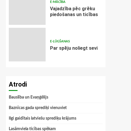
E-MĀCĪBA
Vajadzība pēc grēku
piedošanas un ticības
E-LŪGŠANAS
Par spēju noliegt sevi
Atrodi
Bauslība un Evaņģēlijs
Baznīcas gada sprediķi vienuviet
Ilgi gaidītais latviešu sprediķu krājums
Lasāmviela ticības spēkam