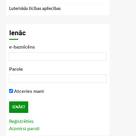
Luteriskās ticības apliecības
Ienāc
e-baznīcēns
Parole
Atceries mani
Reģistrēties
Aizmirsi paroli