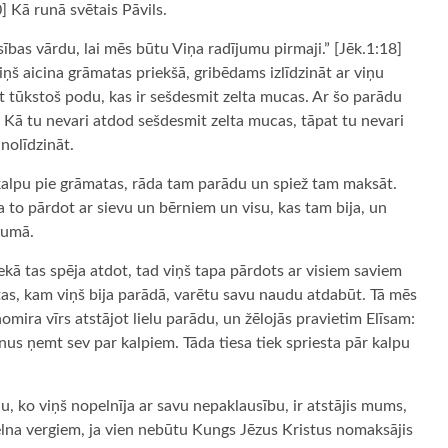
0] Kā runā svētais Pāvils.
sības vārdu, lai mēs būtu Viņa radījumu pirmaji.” [Jēk.1:18]
iņš aicina grāmatas priekšā, gribēdams izlīdzināt ar viņu
t tūkstoš podu, kas ir sešdesmit zelta mucas. Ar šo parādu
 Kā tu nevari atdod sešdesmit zelta mucas, tāpat tu nevari
nolīdzināt.
 kalpu pie grāmatas, rāda tam parādu un spiež tam maksāt.
 to pārdot ar sievu un bērniem un visu, kas tam bija, un
tumā.
ekā tas spēja atdot, tad viņš tapa pārdots ar visiem saviem
 tas, kam viņš bija parādā, varētu savu naudu atdabūt. Tā mēs
omira vīrs atstājot lielu parādu, un žēlojās pravietim Elīsam:
us ņemt sev par kalpiem. Tāda tiesa tiek spriesta pār kalpu
, ko viņš nopelnīja ar savu nepaklausību, ir atstājis mums,
lna vergiem, ja vien nebūtu Kungs Jēzus Kristus nomaksājis