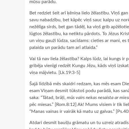
mūsu parādu.
Bet redziet šeit arī ķēniņa lielo žēlastību. Viņš g
savu nabadzību, bet kāpēc viņš sauc kalpu uz nor
nežēlīga sirds, bet gan tādēļ, ka viņš grib apžēloti
lūgtos žēlastību, ka netiktu pārdots. To Jēzus Kri
un viņu gauži lūdza, sacīdams: cieties ar mani, es
palaida un parādu tam arī atlaida.”
Vai tā nav liela žēlastība? Kalps lūdz, lai kungs ir
gribēja vienīgi redzēt Kungu Jēzu, kāds viņš izska
viņa mājvietu. [Lk.19:3-5]
Šajā līdzībā mēs skaidri redzam, kas mēs esam Di
esam Viņam desmit tūkstoš podu parādā, kas sanāk
saka: “Tātad, brāļi,
mūs vairs nekas nesaista ar mies
pēc miesas.” [Rom.8:12] Ak! Mums visiem ir tik li
“Manas vainas ir vairāk kā matu uz galvas.” [Ps.40
Atdari desmit baušļu grāmatu un tu uzreiz atradīsi