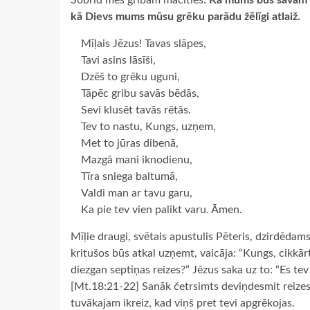
Šobrīd mēs gribam mācīties:
Kā mums būs savam tu
kā Dievs mums mūsu grēku parādu žēlīgi atlaiž.
Mīļais Jēzus! Tavas slāpes,
Tavi asins lāsīši,
Dzēš to grēku uguni,
Tāpēc gribu savās bēdās,
Sevi klusēt tavās rētās.
Tev to nastu, Kungs, uzņem,
Met to jūras dibenā,
Mazgā mani iknodienu,
Tīra sniega baltumā,
Valdi man ar tavu garu,
Ka pie tev vien palikt varu. Āmen.
Mīļie draugi, svētais apustulis Pēteris, dzirdēdam
kritušos būs atkal uzņemt, vaicāja: “Kungs, cikkā
diezgan septiņas reizes?” Jēzus saka uz to: “Es tev
[Mt.18:21-22] Sanāk četrsimts deviņdesmit reizes
tuvākajam ikreiz, kad viņš pret tevi apgrēkojas.