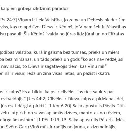
 kalpiem gribēja izlīdzināt parādus.
 [Ps.24:7] Viņam ir liela Valstība, jo zeme un Debesis pieder šim
iss, kas to apdzīvo. Dievs ir Ķēniņš, jo Viņam šeit ir žēlastības
isu pasauli. Šis Ķēniņš “valda no jūras līdz jūrai un no Eifratas
 godības valstība, kurā ir gaisma bez tumsas, prieks un miers
ba bez miršanas, un tāds prieks un gods “ko acs nav redzējusi
nav nācis, to Dievs ir sagatavojis tiem, kas Viņu mīl.”
iņš ir visur, redz un zina visas lietas, un pazīst ikkatru
ir kalps? Es atbildu: kalps ir cilvēks. Tas tiek saukts par
evi veidojis.” [Jes.44:2] Cilvēks ir Dieva kalps atpirkšanas dēļ,
s esat dārgi atpirkti.” [1.Kor.6:20] Saka apustulis Pāvils. “Jūs
i zeltu atpirkti no savas aplamās dzīves, mantotas no tēviem,
 dārgajām asinīm.” [1.Pēt.1:18-19] Saka apustulis Pēteris. Mēs
un Svēto Garu Viņš mūs ir radījis no jauna, atdzemdinājis,