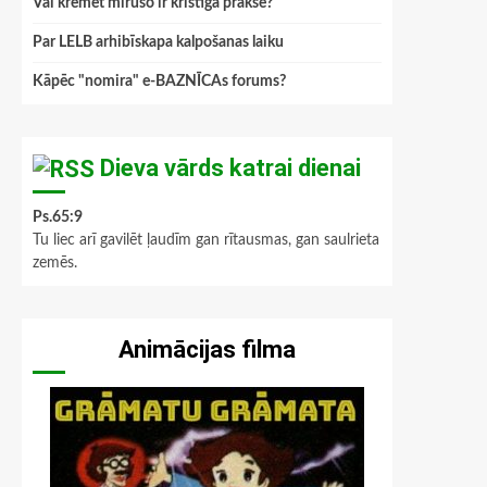
Vai kremēt mirušo ir kristīga prakse?
Par LELB arhibīskapa kalpošanas laiku
Kāpēc "nomira" e-BAZNĪCAs forums?
Dieva vārds katrai dienai
Ps.65:9
Tu liec arī gavilēt ļaudīm gan rītausmas, gan saulrieta
zemēs.
Animācijas filma