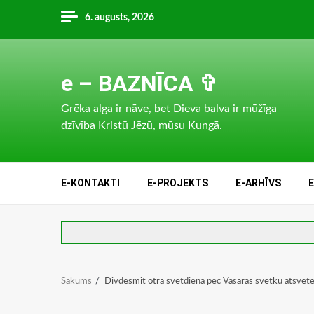
Skip
6. augusts, 2026
to
content
e – BAZNĪCA ✞
Grēka alga ir nāve, bet Dieva balva ir mūžīga
dzīvība Kristū Jēzū, mūsu Kungā.
E-KONTAKTI
E-PROJEKTS
E-ARHĪVS
Sākums
Divdesmit otrā svētdienā pēc Vasaras svētku atsvēt