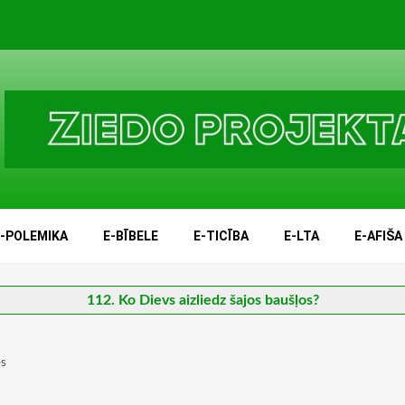
E-POLEMIKA
E-BĪBELE
E-TICĪBA
E-LTA
E-AFIŠA
112. Ko Dievs aizliedz šajos baušļos?
es