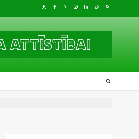
Draugiem
Facebook
Twitter
Instagram
LinkedIn
whatsapp
RSS