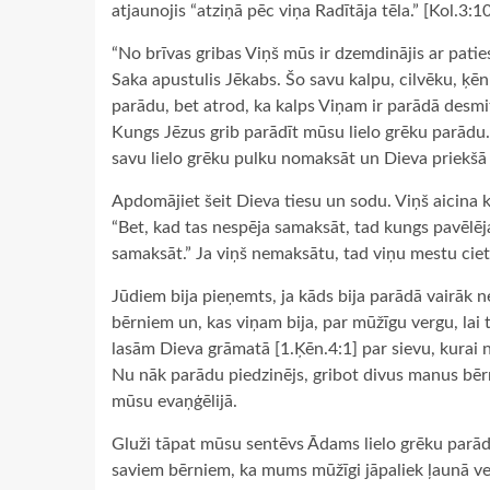
atjaunojis “atziņā pēc viņa Radītāja tēla.” [Kol.3:1
“No brīvas gribas Viņš mūs ir dzemdinājis ar patie
Saka apustulis Jēkabs. Šo savu kalpu, cilvēku, ķēn
parādu, bet atrod, ka kalps Viņam ir parādā desmi
Kungs Jēzus grib parādīt mūsu lielo grēku parādu.
savu lielo grēku pulku nomaksāt un Dieva priekšā 
Apdomājiet šeit Dieva tiesu un sodu. Viņš aicina
“Bet, kad tas nespēja samaksāt, tad kungs pavēlēja
samaksāt.” Ja viņš nemaksātu, tad viņu mestu cie
Jūdiem bija pieņemts, ja kāds bija parādā vairāk n
bērniem un, kas viņam bija, par mūžīgu vergu, lai
lasām Dieva grāmatā [1.Ķēn.4:1] par sievu, kurai n
Nu nāk parādu piedzinējs, gribot divus manus bērn
mūsu evaņģēlijā.
Gluži tāpat mūsu sentēvs Ādams lielo grēku parādu
saviem bērniem, ka mums mūžīgi jāpaliek ļaunā ve