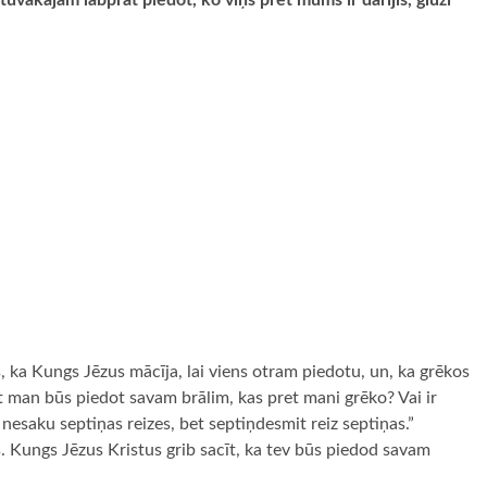
vākajam labprāt piedot, ko viņš pret mums ir darījis, gluži
s, ka Kungs Jēzus mācīja, lai viens otram piedotu, un, ka grēkos
rt man būs piedot savam brālim, kas pret mani grēko? Vai ir
 nesaku septiņas reizes, bet septiņdesmit reiz septiņas.”
. Kungs Jēzus Kristus grib sacīt, ka tev būs piedod savam