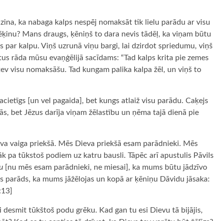
an zina, ka nabaga kalps nespēj nomaksāt tik lielu parādu ar visu
ēķinu? Mans draugs, ķēniņš to dara nevis tādēļ, ka viņam būtu
es par kalpu. Viņš uzrunā viņu bargi, lai dzirdot spriedumu, viņš
stus rāda mūsu evaņģēlijā sacīdams: “Tad kalps krita pie zemes
 tev visu nomaksāšu. Tad kungam palika kalpa žēl, un viņš to
 pacietīgs [un vel pagaida], bet kungs atlaiž visu parādu. Caķejs
tās, bet Jēzus darīja viņam žēlastību un ņēma tajā dienā pie
eva vaiga priekšā. Mēs Dieva priekšā esam parādnieki. Mēs
 pa tūkstoš podiem uz katru bausli. Tāpēc arī apustulis Pāvils
u
[nu mēs esam parādnieki, ne miesai], ka mums būtu jādzīvo
els parāds, ka mums jāžēlojas un kopā ar ķēniņu Dāvidu jāsaka:
:13]
 desmit tūkštoš podu grēku. Kad gan tu esi Dievu tā bijājis,