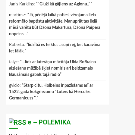
Janis Karklins
: “
"Gluži kā gājiens uz Aglonu.."
”
martinsz
: “
Jā, pēdējā laikā patiesi vērojama liela
reformēto baptistu aktivitāte. Manuprāt tas lielā
mērā varētu būt Džona Makartura, Džona Paipera
nopelns…
”
Roberto
: “
līdzībā es teiktu: .. suņi rej, bet karavāna
iet tālāk.
”
talyc
: “
…līdz ar luterāņu mācītāja Ulda Rožkalna
aiziešanu mūžībā šķiet nomiris arī beidzamais
klausāmais gabals tajā radio
”
gviclo
: “
Starp citu, Holbeins ir pazīstams arī ar
1522. gada kokgriezumu "Luters kā Hercules
Germanicuss ".
”
e – POLEMIKA