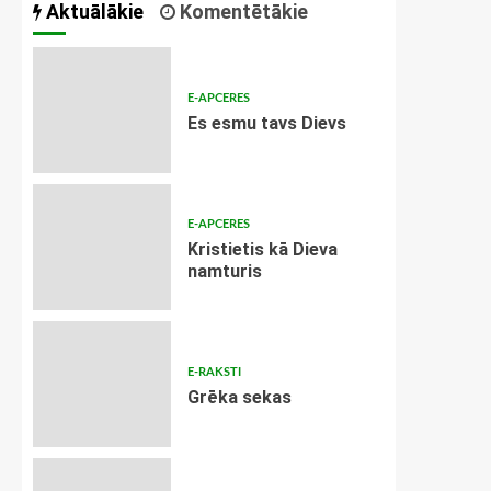
Aktuālākie
Komentētākie
E-APCERES
Es esmu tavs Dievs
E-APCERES
Kristietis kā Dieva
namturis
E-RAKSTI
Grēka sekas