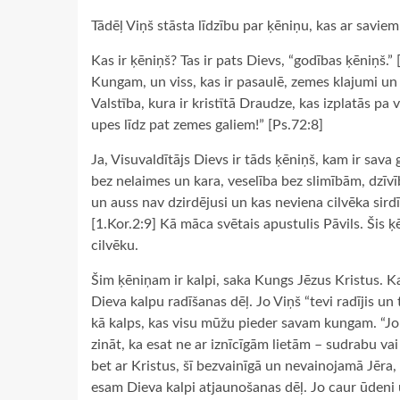
Tādēļ Viņš stāsta līdzību par ķēniņu, kas ar saviem
Kas ir ķēniņš? Tas ir pats Dievs, “godības ķēniņš.”
Kungam, un viss, kas ir pasaulē, zemes klajumi un v
Valstība, kura ir kristītā Draudze, kas izplatās pa v
upes līdz pat zemes galiem!” [Ps.72:8]
Ja, Visuvaldītājs Dievs ir tāds ķēniņš, kam ir sava
bez nelaimes un kara, veselība bez slimībām, dzīvī
un auss nav dzirdējusi un kas neviena cilvēka sirdī 
[1.Kor.2:9] Kā māca svētais apustulis Pāvils. Šis ķēn
cilvēku.
Šim ķēniņam ir kalpi, saka Kungs Jēzus Kristus. Kas 
Dieva kalpu radīšanas dēļ. Jo Viņš “tevi radījis un t
kā kalps, kas visu mūžu pieder savam kungam. “Jo jū
zināt, ka esat ne ar iznīcīgām lietām – sudrabu va
bet ar Kristus, šī bezvainīgā un nevainojamā Jēra,
esam Dieva kalpi atjaunošanas dēļ. Jo caur ūdeni 