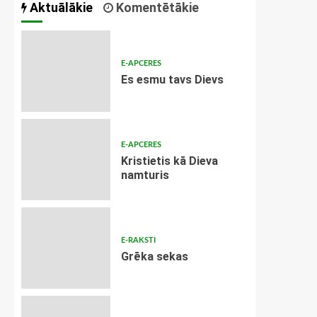
Aktuālākie
Komentētākie
E-APCERES
Es esmu tavs Dievs
E-APCERES
Kristietis kā Dieva
namturis
E-RAKSTI
Grēka sekas