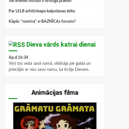
Vai kremēt mirušo ir kristīga prakse?
Par LELB arhibīskapa kalpošanas laiku
Kāpēc "nomira" e-BAZNĪCAs forums?
Dieva vārds katrai dienai
Ap.d.16:34
Viņš tos veda savā namā, sēdināja pie galda un
priecājās ar visu savu namu, ka ticēja Dievam.
Animācijas filma