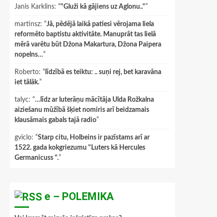
Janis Karklins
: “
"Gluži kā gājiens uz Aglonu.."
”
martinsz
: “
Jā, pēdējā laikā patiesi vērojama liela
reformēto baptistu aktivitāte. Manuprāt tas lielā
mērā varētu būt Džona Makartura, Džona Paipera
nopelns…
”
Roberto
: “
līdzībā es teiktu: .. suņi rej, bet karavāna
iet tālāk.
”
talyc
: “
…līdz ar luterāņu mācītāja Ulda Rožkalna
aiziešanu mūžībā šķiet nomiris arī beidzamais
klausāmais gabals tajā radio
”
gviclo
: “
Starp citu, Holbeins ir pazīstams arī ar
1522. gada kokgriezumu "Luters kā Hercules
Germanicuss ".
”
e – POLEMIKA