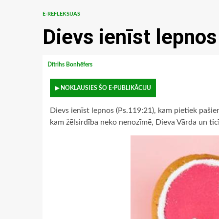
E-REFLEKSIJAS
Dievs ienīst lepnos
Dītrihs Bonhēfers
▶ NOKLAUSIES ŠO E-PUBLIKĀCIJU
Dievs ienīst lepnos (Ps.119:21), kam pietiek pašiem
kam žēlsirdība neko nenozīmē, Dieva Vārda un ticī