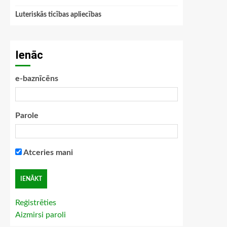
Luteriskās ticības apliecības
Ienāc
e-baznīcēns
Parole
Atceries mani
Reģistrēties
Aizmirsi paroli