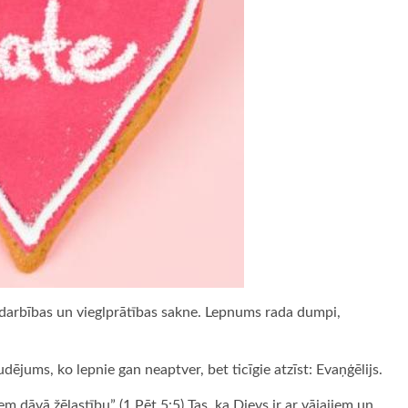
rdarbības un vieglprātības sakne. Lepnums rada dumpi,
jums, ko lepnie gan neaptver, bet ticīgie atzīst: Evaņģēlijs.
m dāvā žēlastību” (1.Pēt.5:5) Tas, ka Dievs ir ar vājajiem un