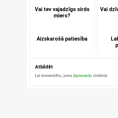
Vai tev vajadzīgs sirds
Vai dzī
miers?
Aizskarošā patiesība
Lab
Atbildēt
Lai komentētu, jums
jāpiesakās
sistēmā.