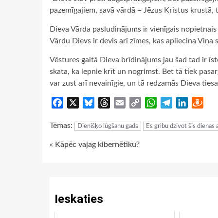
pazemīgajiem, savā vārdā – Jēzus Kristus krustā, 
Dieva Vārda pasludinājums ir vienīgais nopietnais
Vārdu Dievs ir devis arī zīmes, kas apliecina Viņa 
Vēstures gaitā Dieva brīdinājums jau šad tad ir īs
skata, ka lepnie krīt un nogrimst. Bet tā tiek pasarg
var zust arī nevainīgie, un tā redzamās Dieva tiesa
Facebook
X
Bluesky
Threads
Email
Copy
WhatsApp
Telegram
LinkedIn
Dra
Link
Tēmas:
Dienišķo lūgšanu gads
Es gribu dzīvot šīs dienas 
Continue
« Kāpēc vajag kibernētiku?
Reading
Ieskaties