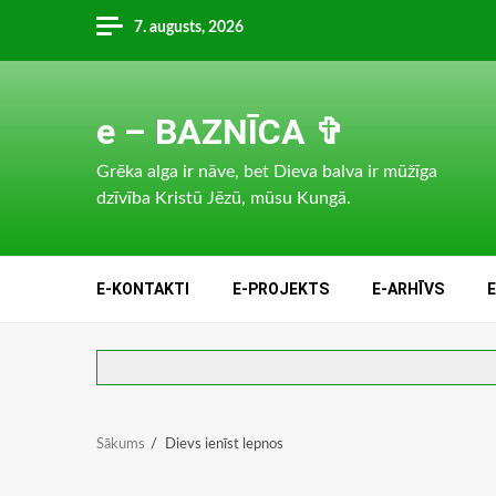
Skip
7. augusts, 2026
to
content
e – BAZNĪCA ✞
Grēka alga ir nāve, bet Dieva balva ir mūžīga
dzīvība Kristū Jēzū, mūsu Kungā.
E-KONTAKTI
E-PROJEKTS
E-ARHĪVS
Sākums
Dievs ienīst lepnos