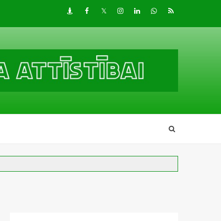
Draugiem
Facebook
Twitter
Instagram
LinkedIn
whatsapp
RSS