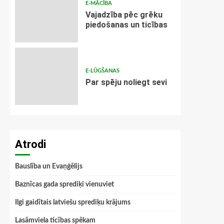
E-MĀCĪBA
Vajadzība pēc grēku
piedošanas un ticības
E-LŪGŠANAS
Par spēju noliegt sevi
Atrodi
Bauslība un Evaņģēlijs
Baznīcas gada sprediķi vienuviet
Ilgi gaidītais latviešu sprediķu krājums
Lasāmviela ticības spēkam