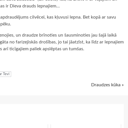
tas ir Dieva drauds lepnajiem…
 apdraudējums cilvēcei, kas kļuvusi lepna. Bet kopā ar savu
spēku.
tenojies, un draudze brīnoties un šausminoties jau šajā laikā
āta no farizejiskās drošības, jo tai jāatzīst, ka līdz ar lepnajiem
s arī ticīgajiem paliek apslēptas un tumšas.
ugiem
ar Tevi
Draudzes kūka »