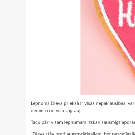
Lepnums Dieva priekšā ir visas nepaklausības, va
nemieru un visu sagrauj.
Taču pāri visam lepnumam izskan šausmīgs apdraudē
“Dievs stāv pretī augstprātīgajiem, bet pazemīgajie