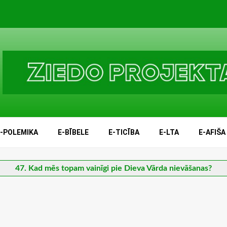
E-POLEMIKA
E-BĪBELE
E-TICĪBA
E-LTA
E-AFIŠA
47. Kad mēs topam vainīgi pie Dieva Vārda nievāšanas?