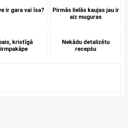
ve ir gara vai īsa?
Pirmās lielās kaujas jau ir
aiz muguras
ais, kristīgā
Nekādu detalizētu
pirmpakāpe
recepšu