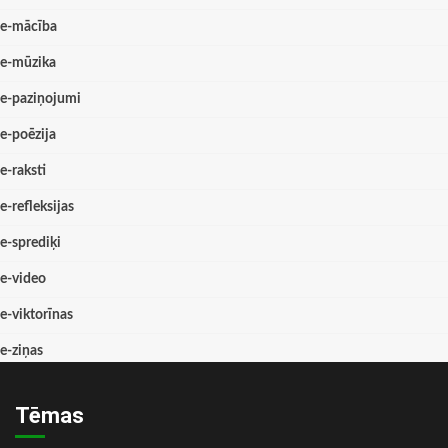
e-mācība
e-mūzika
e-paziņojumi
e-poēzija
e-raksti
e-refleksijas
e-sprediķi
e-video
e-viktorīnas
e-ziņas
Tēmas