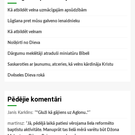
Kā atbildēt velna uzmācīgajām apsūdzībām
Lūgšana pret mūsu galveno ienaidnieku
Kā atbildēt velnam
Nošķirti no Dieva
Dārgumu meklētāji atraduši miniatūru Bībeli
Saskaroties ar ļaunumu, atceries, kā velns kārdināja Kristu
Dvēseles Dieva rokā
Pēdējie komentāri
Janis Karklins
: “
"Gluži kā gājiens uz Aglonu.."
”
martinsz
: “
Jā, pēdējā laikā patiesi vērojama liela reformēto
baptistu aktivitāte. Manuprāt tas lielā mērā varētu būt Džona