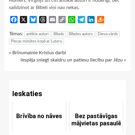
Homērs, Virgīlijs un citi antīkie autori ir noderīgi, bet
salīdzinot ar Bībeli viņi nav nekas.
Facebook
X
Bluesky
Threads
Email
Copy
WhatsApp
Telegram
LinkedIn
Draugiem
Link
Tēmas:
antīkie autori
Bībele
Bībeles autors
Dieva vārds
Piecas minūtes kopā ar Luteru
Continue
« Brīnumainie Kristus darbi
Iespēja sniegt skaidru un patiesu liecību par Jēzu »
Reading
Ieskaties
Brīvība no nāves
Bez pastāvīgas
mājvietas pasaulē