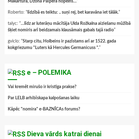
Makartura, Džona Paipera nopelns…
”
Roberto
: “
līdzībā es teiktu: .. suņi rej, bet karavāna iet tālāk.
”
talyc
: “
…līdz ar luterāņu mācītāja Ulda Rožkalna aiziešanu mūžībā
šķiet nomiris arī beidzamais klausāmais gabals tajā radio
”
gviclo
: “
Starp citu, Holbeins ir pazīstams arī ar 1522. gada
kokgriezumu "Luters kā Hercules Germanicuss ".
”
e – POLEMIKA
Vai kremēt mirušo ir kristīga prakse?
Par LELB arhibīskapa kalpošanas laiku
Kāpēc "nomira" e-BAZNĪCAs forums?
Dieva vārds katrai dienai