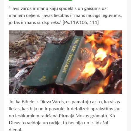
“Tavs vārds ir manu kāju spīdeklis un gaišums uz
maniem ceļiem. Tavas liecības ir mans mūžīgs ieguvums,
jo tās ir mans sirdsprieks.” [Ps.119:105, 111]
To, ka Bībele ir Dieva Vārds, es pamatoju ar to, ka visas
lietas, kas bija un ir pasaulē, ir detalizēti aprakstītas jau
no iesākumiem radīšanā Pirmajā Mozus grāmatā. Kā
Dievs to veidoja un radīja, tā tas bija un ir līdz šai
dienai.