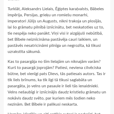
Turklāt, Aleksandrs Lielais, Ēģiptes karaļvalsts, Bābeles
impērija, Persijas, grieķu un romiešu monarhi,
imperatori Jūlijs un Augusts, nikni trakoja un plosījās,
lai šo grāmatu pilnībā iznīcinātu, bet neskatoties uz to,
tie nespēja neko panākt. Viņi visi ir aizgājuši nebūtībā,
bet Bībele neiznīcināma pastāvēja cauri laikiem, un
pastāvēs nesatricināmi pilnīga un negrozīta, kā tikusi
uzrakstīta sākumā.
Kas to pasargāja no šīm lielajām un niknajām varām?
Kurš to pasargā joprojām? Patiesi, neviena cilvēciska
būtne, bet vienīgi pats Dievs, tās patiesais autors. Tas ir
tik liels brīnums, ka tik ilgi tā tikusi saglabāta un
pasargāta, jo velns un pasaule ir lieli tās ienaidnieki.
Velns nešaubīgi ir iznīcinājis daudz kristiešu grāmatu un
nokāvis daudz svēto, par kuriem mēs šodien neko
nezinām. Bet Bībele ir palikusi neskarta.