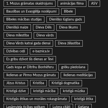
1. Mozus grāmatas skaidrojums
animācijas filma
ASV
Bauslības un Evaņģēlija noslēpumi
Bībele
Bībeles mācības studijas
Dienišķo lūgšanu gads
Dienišķā maize
Dieva Dēls
Dieva likums
Dieva mīlestība
Dieva vārds
Dieva Vārds katrai gada dienai
Dieva žēlastība
Dzīvības ceļš
e-baznica.lv
Es gribu dzīvot šīs dienas ar Tevi
Gads kopa ar Dītrihu Bonhēferu
grēku piedošana
Ikdienas ar Pirmo Mozus grāmatu
Ikdienas meditācijas
Jēzus Kristus
Kristība
Kristīgā dogmatika
Kristīgā dzīve
kristīgā mācība
kristīgā mūzika
Kristīgās ētikas un morāles rokasgrāmata
kristīgā ētika
Lasāmviela ticības spēkam
Lutera citāti
lūgšana