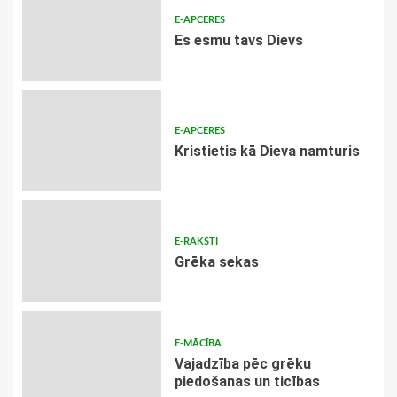
E-APCERES
Es esmu tavs Dievs
E-APCERES
Kristietis kā Dieva namturis
E-RAKSTI
Grēka sekas
E-MĀCĪBA
Vajadzība pēc grēku
piedošanas un ticības