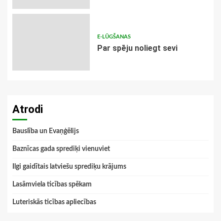
E-LŪGŠANAS
Par spēju noliegt sevi
Atrodi
Bauslība un Evaņģēlijs
Baznīcas gada sprediķi vienuviet
Ilgi gaidītais latviešu sprediķu krājums
Lasāmviela ticības spēkam
Luteriskās ticības apliecības