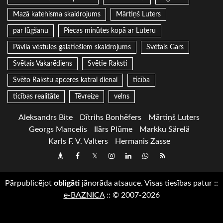
Mazā katehisma skaidrojums
Mārtiņš Luters
par lūgšanu
Piecas minūtes kopā ar Luteru
Pāvila vēstules galatiešiem skaidrojums
Svētais Gars
Svētais Vakarēdiens
Svētie Raksti
Svēto Rakstu apceres katrai dienai
ticība
ticības realitāte
Tēvreize
velns
Aleksandrs Bite
Dītrihs Bonhēfers
Mārtiņš Luters
Georgs Mancelis
Ilārs Plūme
Markku Särelä
Karls F. V. Valters
Hermanis Zasse
Draugiem
Facebook
Twitter
Instagram
LinkedIn
whatsapp
RSS
Pārpublicējot
obligāti
jānorāda atsauce. Visas tiesības patur
::
e-BAZNICA
::
© 2007-2026