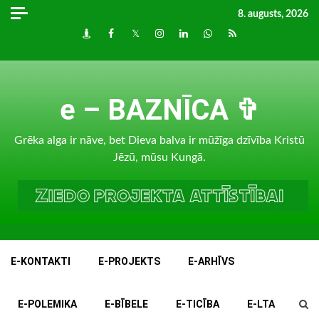
Skip
8. augusts, 2026
to
Draugiem
Facebook
Twitter
Instagram
LinkedIn
whatsapp
RSS
content
e – BAZNĪCA ✞
Grēka alga ir nāve, bet Dieva balva ir mūžīga dzīvība Kristū
Jēzū, mūsu Kungā.
E-KONTAKTI
E-PROJEKTS
E-ARHĪVS
E-POLEMIKA
E-BĪBELE
E-TICĪBA
E-LTA