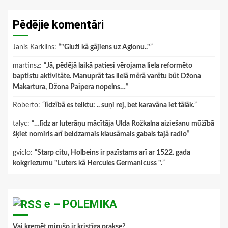
Pēdējie komentāri
Janis Karklins
: “
"Gluži kā gājiens uz Aglonu.."
”
martinsz
: “
Jā, pēdējā laikā patiesi vērojama liela reformēto
baptistu aktivitāte. Manuprāt tas lielā mērā varētu būt Džona
Makartura, Džona Paipera nopelns…
”
Roberto
: “
līdzībā es teiktu: .. suņi rej, bet karavāna iet tālāk.
”
talyc
: “
…līdz ar luterāņu mācītāja Ulda Rožkalna aiziešanu mūžībā
šķiet nomiris arī beidzamais klausāmais gabals tajā radio
”
gviclo
: “
Starp citu, Holbeins ir pazīstams arī ar 1522. gada
kokgriezumu "Luters kā Hercules Germanicuss ".
”
e – POLEMIKA
Vai kremēt mirušo ir kristīga prakse?