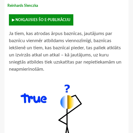
Reinhards Slenczka
▶ NOKLAUSIES ŠO E-PUBLIKĀCIJU
Ja tiem, kas atrodas ārpus baznīcas, jautājums par
baznīcu vienmēr atbildams viennozīmīgi, baznīcas
iekšienē un tiem, kas baznīcai pieder, tas paliek atklāts
un izvirzās atkal un atkal – kā jautājums, uz kuru
sniegtās atbildes tiek uzskatītas par nepietiekamām un
neapmierinošām.