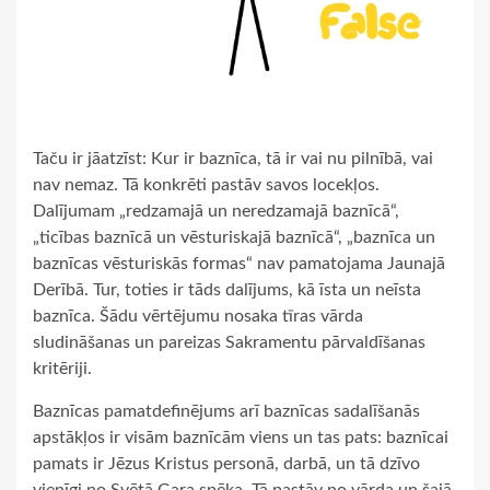
Taču ir jāatzīst: Kur ir baznīca, tā ir vai nu pilnībā, vai
nav nemaz. Tā konkrēti pastāv savos locekļos.
Dalījumam „redzamajā un neredzamajā baznīcā“,
„ticības baznīcā un vēsturiskajā baznīcā“, „baznīca un
baznīcas vēsturiskās formas“ nav pamatojama Jaunajā
Derībā. Tur, toties ir tāds dalījums, kā īsta un neīsta
baznīca. Šādu vērtējumu nosaka tīras vārda
sludināšanas un pareizas Sakramentu pārvaldīšanas
kritēriji.
Baznīcas pamatdefinējums arī baznīcas sadalīšanās
apstākļos ir visām baznīcām viens un tas pats: baznīcai
pamats ir Jēzus Kristus personā, darbā, un tā dzīvo