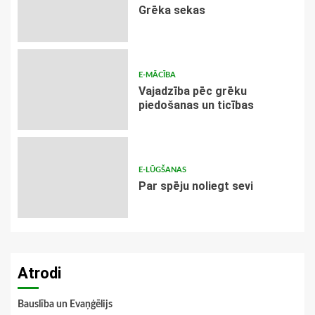
Grēka sekas
E-MĀCĪBA
Vajadzība pēc grēku
piedošanas un ticības
E-LŪGŠANAS
Par spēju noliegt sevi
Atrodi
Bauslība un Evaņģēlijs