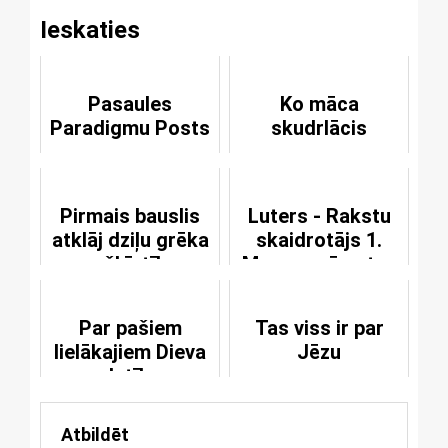
Ieskaties
Pasaules
Ko māca
Paradigmu Posts
skudrlācis
Pirmais bauslis
Luters - Rakstu
atklāj dziļu grēka
skaidrotājs 1.
nešķīstību
Mozus grāmatas
komentāros
Par pašiem
Tas viss ir par
lielākajiem Dieva
Jēzu
valstības
noslēpumiem
Atbildēt