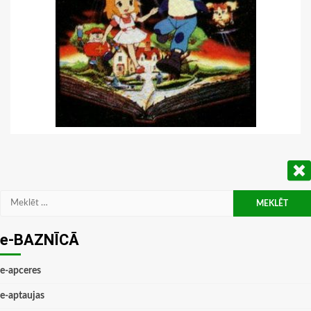
Meklēt:
e-BAZNĪCĀ
e-apceres
e-aptaujas