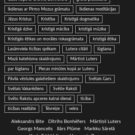
Ikdienas ar Pirmo Mozus grāmatu
Ikdienas meditācijas
Jēzus Kristus
Kristība
Kristīgā dogmatika
Kristīgā dzīve
kristīgā mācība
kristīgā mūzika
Kristīgās ētikas un morāles rokasgrāmata
kristīgā ētika
Lasāmviela ticības spēkam
Lutera citāti
lūgšana
Mazā katehisma skaidrojums
Mārtiņš Luters
par lūgšanu
Piecas minūtes kopā ar Luteru
Pāvila vēstules galatiešiem skaidrojums
Svētais Gars
Svētais Vakarēdiens
Svētie Raksti
Svēto Rakstu apceres katrai dienai
ticība
ticības realitāte
Tēvreize
velns
Aleksandrs Bite
Dītrihs Bonhēfers
Mārtiņš Luters
Georgs Mancelis
Ilārs Plūme
Markku Särelä