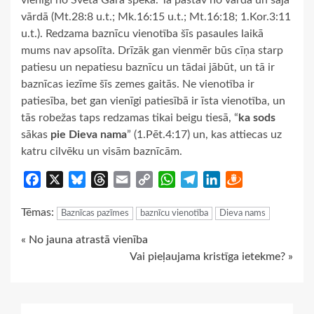
vienīgi no Svētā Gara spēka. Tā pastāv no vārda un šajā
vārdā (Mt.28:8 u.t.; Mk.16:15 u.t.; Mt.16:18; 1.Kor.3:11
u.t.). Redzama baznīcu vienotība šīs pasaules laikā
mums nav apsolīta. Drīzāk gan vienmēr būs cīņa starp
patiesu un nepatiesu baznīcu un tādai jābūt, un tā ir
baznīcas iezīme šīs zemes gaitās. Ne vienotība ir
patiesība, bet gan vienīgi patiesībā ir īsta vienotība, un
tās robežas taps redzamas tikai beigu tiesā, “
ka sods
sākas
pie Dieva nama
” (1.Pēt.4:17) un, kas attiecas uz
katru cilvēku un visām baznīcām.
Facebook
X
Bluesky
Threads
Email
Copy
WhatsApp
Telegram
LinkedIn
Draugiem
Link
Tēmas:
Baznīcas pazīmes
baznīcu vienotība
Dieva nams
Continue
« No jauna atrastā vienība
Vai pieļaujama kristīga ietekme? »
Reading