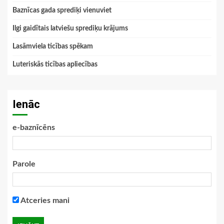
Baznīcas gada sprediķi vienuviet
Ilgi gaidītais latviešu sprediķu krājums
Lasāmviela ticības spēkam
Luteriskās ticības apliecības
Ienāc
e-baznīcēns
Parole
Atceries mani