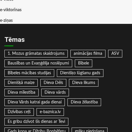
e-viktorīnas
e-ziņas
Tēmas
1. Mozus grāmatas skaidrojums
animācijas filma
ASV
Bauslības un Evaņģēlija noslēpumi
Bībele
Bībeles mācības studijas
Dienišķo lūgšanu gads
Dienišķā maize
Dieva Dēls
Dieva likums
Dieva mīlestība
Dieva vārds
Dieva Vārds katrai gada dienai
Dieva žēlastība
Dzīvības ceļš
e-baznica.lv
Es gribu dzīvot šīs dienas ar Tevi
Gads kopa ar Dītrihu Bonhēferu
grēku piedošana