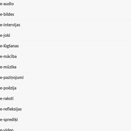
e-audio
e-bildes
e-intervijas
e-joki
e-lūgšanas
e-mācība
e-mūzika
e-paziņojumi
e-poēzija
e-raksti
e-refleksijas
e-sprediķi
e-video