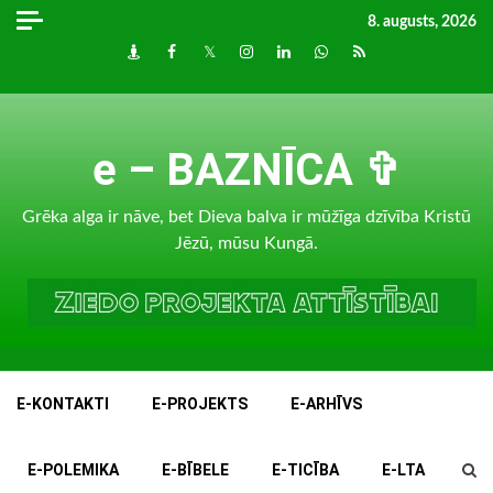
Skip
8. augusts, 2026
to
Draugiem
Facebook
Twitter
Instagram
LinkedIn
whatsapp
RSS
content
e – BAZNĪCA ✞
Grēka alga ir nāve, bet Dieva balva ir mūžīga dzīvība Kristū
Jēzū, mūsu Kungā.
E-KONTAKTI
E-PROJEKTS
E-ARHĪVS
E-POLEMIKA
E-BĪBELE
E-TICĪBA
E-LTA