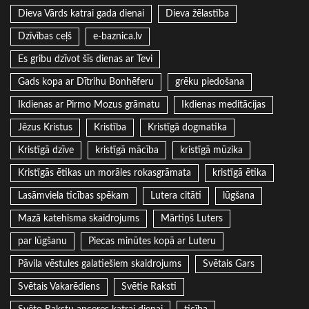
Dieva Vārds katrai gada dienai
Dieva žēlastība
Dzīvības ceļš
e-baznica.lv
Es gribu dzīvot šīs dienas ar Tevi
Gads kopa ar Dītrihu Bonhēferu
grēku piedošana
Ikdienas ar Pirmo Mozus grāmatu
Ikdienas meditācijas
Jēzus Kristus
Kristība
Kristīgā dogmatika
Kristīgā dzīve
kristīgā mācība
kristīgā mūzika
Kristīgās ētikas un morāles rokasgrāmata
kristīgā ētika
Lasāmviela ticības spēkam
Lutera citāti
lūgšana
Mazā katehisma skaidrojums
Mārtiņš Luters
par lūgšanu
Piecas minūtes kopā ar Luteru
Pāvila vēstules galatiešiem skaidrojums
Svētais Gars
Svētais Vakarēdiens
Svētie Raksti