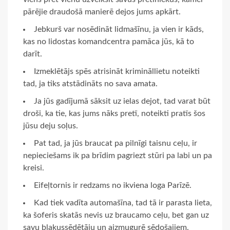
pārējie draudošā manierē dejos jums apkārt.
Jebkurš var nosēdināt lidmašīnu, ja vien ir kāds,
kas no lidostas komandcentra pamāca jūs, kā to
darīt.
Izmeklētājs spēs atrisināt krimināllietu noteikti
tad, ja tiks atstādināts no sava amata.
Ja jūs gadījumā sāksit uz ielas dejot, tad varat būt
droši, ka tie, kas jums nāks pretī, noteikti pratīs šos
jūsu deju soļus.
Pat tad, ja jūs braucat pa pilnīgi taisnu ceļu, ir
nepieciešams ik pa brīdim pagriezt stūri pa labi un pa
kreisi.
Eifeļtornis ir redzams no ikviena loga Parīzē.
Kad tiek vadīta automašīna, tad tā ir parasta lieta,
ka šoferis skatās nevis uz braucamo ceļu, bet gan uz
savu blakussēdētāju un aizmugurē sēdošajiem.