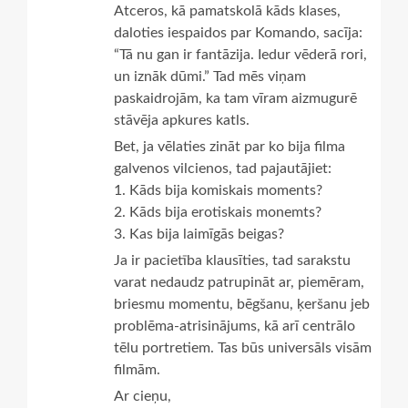
Atceros, kā pamatskolā kāds klases,
daloties iespaidos par Komando, sacīja:
“Tā nu gan ir fantāzija. Iedur vēderā rori,
un iznāk dūmi.” Tad mēs viņam
paskaidrojām, ka tam vīram aizmugurē
stāvēja apkures katls.
Bet, ja vēlaties zināt par ko bija filma
galvenos vilcienos, tad pajautājiet:
1. Kāds bija komiskais moments?
2. Kāds bija erotiskais monemts?
3. Kas bija laimīgās beigas?
Ja ir pacietība klausīties, tad sarakstu
varat nedaudz patrupināt ar, piemēram,
briesmu momentu, bēgšanu, ķeršanu jeb
problēma-atrisinājums, kā arī centrālo
tēlu portretiem. Tas būs universāls visām
filmām.
Ar cieņu,