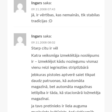
Ingars
saka:
09.11.2008 07:43
jā, ir vērtības, kas nemainās, tik stabilas
tradīcijas :D
Ingars
saka:
09.11.2008 08:02
Starp citu ir vēl
Katra veiksmīga izmeklētāja noslēpums
ir – izmeklējot kādu noziegumu vismaz
vienu reizi iegriezties striptīzbārā
jebkuras pistoles aptverē saiet tikpat
daudz patruonas, kā automāta
magazīnā, bet automāta magazīnas
ietilpība ir tāda, kā stacionārā ložmetēja
magazīnai.
ja tavs pretinieks ir liela auguma
muskuļots kultūrists, tad visticamāk