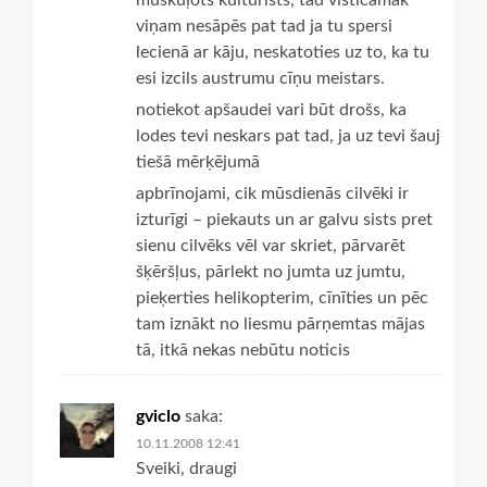
viņam nesāpēs pat tad ja tu spersi
lecienā ar kāju, neskatoties uz to, ka tu
esi izcils austrumu cīņu meistars.
notiekot apšaudei vari būt drošs, ka
lodes tevi neskars pat tad, ja uz tevi šauj
tiešā mērķējumā
apbrīnojami, cik mūsdienās cilvēki ir
izturīgi – piekauts un ar galvu sists pret
sienu cilvēks vēl var skriet, pārvarēt
šķēršļus, pārlekt no jumta uz jumtu,
pieķerties helikopterim, cīnīties un pēc
tam iznākt no liesmu pārņemtas mājas
tā, itkā nekas nebūtu noticis
gviclo
saka:
10.11.2008 12:41
Sveiki, draugi