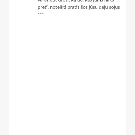
pretī, noteikti pratīs šos jūsu deju soļus
***