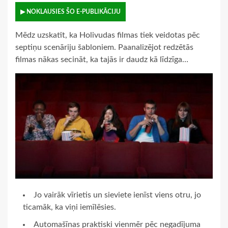
▶ NOKLAUSIES ŠO E-PUBLIKĀCIJU
Mēdz uzskatīt, ka Holivudas filmas tiek veidotas pēc
septiņu scenāriju šabloniem. Paanalizējot redzētās
filmas nākas secināt, ka tajās ir daudz kā līdzīga…
Jo vairāk vīrietis un sieviete ienīst viens otru, jo
ticamāk, ka viņi iemīlēsies.
Automašīnas praktiski vienmēr pēc negadījuma