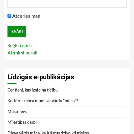
Atceries mani
Reģistrēties
Aizmirsi paroli
Līdzīgās e-publikācijas
Centieni, kas iznīcina ticību
Ko Jēzus māca mums ar vārdu “mūsu”?
Mūsu Tēvs
Mīlestības darbi
Dieva vārds māca, ka Kristus dzīvo kristiešos