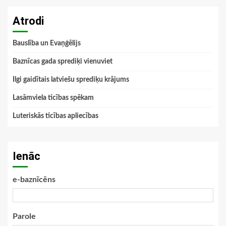
Atrodi
Bauslība un Evaņģēlijs
Baznīcas gada sprediķi vienuviet
Ilgi gaidītais latviešu sprediķu krājums
Lasāmviela ticības spēkam
Luteriskās ticības apliecības
Ienāc
e-baznīcēns
Parole