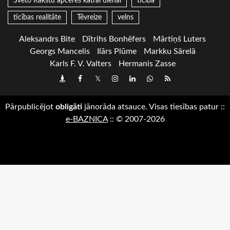
Svēto Rakstu apceres katrai dienai
ticība
ticības realitāte
Tēvreize
velns
Aleksandrs Bite
Dītrihs Bonhēfers
Mārtiņš Luters
Georgs Mancelis
Ilārs Plūme
Markku Särelä
Karls F. V. Valters
Hermanis Zasse
Draugiem
Facebook
Twitter
Instagram
LinkedIn
whatsapp
RSS
Pārpublicējot
obligāti
jānorāda atsauce. Visas tiesības patur
::
e-BAZNICA
::
© 2007-2026