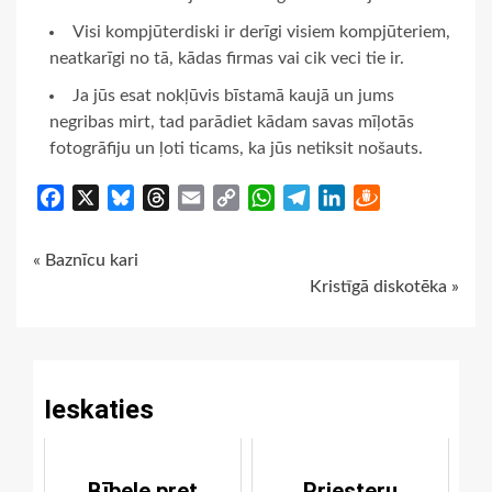
Visi kompjūterdiski ir derīgi visiem kompjūteriem,
neatkarīgi no tā, kādas firmas vai cik veci tie ir.
Ja jūs esat nokļūvis bīstamā kaujā un jums
negribas mirt, tad parādiet kādam savas mīļotās
fotogrāfiju un ļoti ticams, ka jūs netiksit nošauts.
Facebook
X
Bluesky
Threads
Email
Copy
WhatsApp
Telegram
LinkedIn
Draugiem
Link
Continue
« Baznīcu kari
Kristīgā diskotēka »
Reading
Ieskaties
Bībele pret
Priesteru