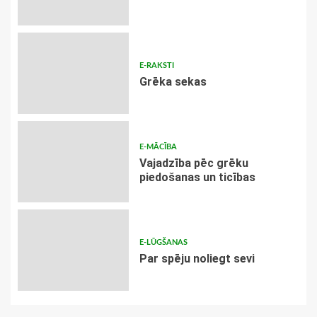
E-RAKSTI
Grēka sekas
E-MĀCĪBA
Vajadzība pēc grēku
piedošanas un ticības
E-LŪGŠANAS
Par spēju noliegt sevi