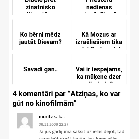
zinātnisko
nedienas
literatūru
atvaļinājumā
Ko bērni mēdz
Kā Mozus ar
jautāt Dievam?
izraēliešiem tika
pāri Sarkanajai
jūrai
Savādi gan..
Vai ir iespējams,
ka mūķene dzer
alkoholu?
4 komentāri par “
Atziņas, ko var
gūt no kinofilmām
”
moritz
saka:
08.11.2008 22:29
Ja jūs gadījumā sāksit uz ielas dejot, tad
varat būt droši, ka tie, kas jums nāks