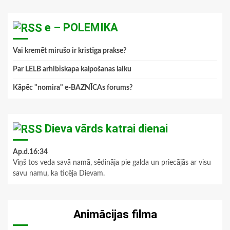
e – POLEMIKA
Vai kremēt mirušo ir kristīga prakse?
Par LELB arhibīskapa kalpošanas laiku
Kāpēc "nomira" e-BAZNĪCAs forums?
Dieva vārds katrai dienai
Ap.d.16:34
Viņš tos veda savā namā, sēdināja pie galda un priecājās ar visu
savu namu, ka ticēja Dievam.
Animācijas filma