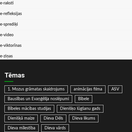
e-raksti
e-refleksijas
e-sprediķi
e-video
e-viktorīnas
e-ziņas
Tēmas
1. Mozus grāmatas skaidrojums
animācijas filma
ASV
Bauslības un Evaņģēlija noslēpumi
Bībele
Bībeles mācības studijas
Dienišķo lūgšanu gads
Dienišķā maize
Dieva Dēls
Dieva likums
Dieva mīlestība
Dieva vārds