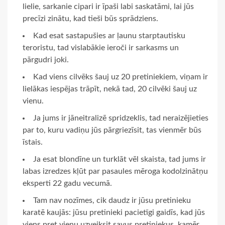
lielie, sarkanie cipari ir īpaši labi saskatāmi, lai jūs
precīzi zinātu, kad tieši būs sprādziens.
Kad esat sastapušies ar ļaunu starptautisku
teroristu, tad vislabākie ieroči ir sarkasms un
pārgudri joki.
Kad viens cilvēks šauj uz 20 pretiniekiem, viņam ir
lielākas iespējas trāpīt, nekā tad, 20 cilvēki šauj uz
vienu.
Ja jums ir jāneitralizē spridzeklis, tad neraizējieties
par to, kuru vadiņu jūs pārgriezīsit, tas vienmēr būs
īstais.
Ja esat blondīne un turklāt vēl skaista, tad jums ir
labas izredzes kļūt par pasaules mēroga kodolzinātņu
eksperti 22 gadu vecumā.
Tam nav nozīmes, cik daudz ir jūsu pretinieku
karatē kaujās: jūsu pretinieki pacietīgi gaidīs, kad jūs
viens pret vienu uzveiksit savus pretiniekus, kamēr