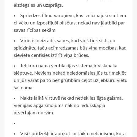
aizdegsies un uzsprāgs.
Spriedzes filmu varoņiem, kas iznīcinājuši simtiem
cilvēku un izpostījuši pilsētas, nekad nav jāatbild par
savas rīcības sekām.
Vīrietis neizrādīs sāpes, kad viņš tiek sists un
spīdzināts, taču acīmredzamas būs viņa mocības, kad
sieviete centīsies iztīrīt viņa brūces.
Jebkura nama ventilācijas sistēma ir vislabākā
slēptuve. Neviens nekad neiedomāsies jūs tur meklēt
un jūs varat pa to bez grūtībām ceļot uz jebkuru vietu
šai namā.
Nakts laikā virtuvē nekad netiek ieslēgta gaisma,
vienīgais apgaismojums nāk no ledusskapja
atvērtajām durvīm.
Visi spridzekļi ir aprīkoti ar laika mehānismu, kura