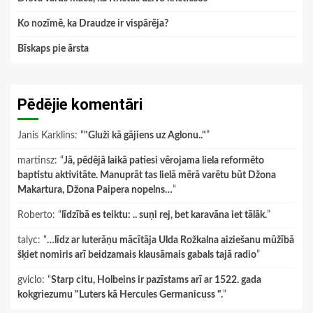
Ko nozīmē, ka Draudze ir vispārēja?
Bīskaps pie ārsta
Pēdējie komentāri
Janis Karklins
: “
"Gluži kā gājiens uz Aglonu.."
”
martinsz
: “
Jā, pēdējā laikā patiesi vērojama liela reformēto
baptistu aktivitāte. Manuprāt tas lielā mērā varētu būt Džona
Makartura, Džona Paipera nopelns…
”
Roberto
: “
līdzībā es teiktu: .. suņi rej, bet karavāna iet tālāk.
”
talyc
: “
…līdz ar luterāņu mācītāja Ulda Rožkalna aiziešanu mūžībā
šķiet nomiris arī beidzamais klausāmais gabals tajā radio
”
gviclo
: “
Starp citu, Holbeins ir pazīstams arī ar 1522. gada
kokgriezumu "Luters kā Hercules Germanicuss ".
”