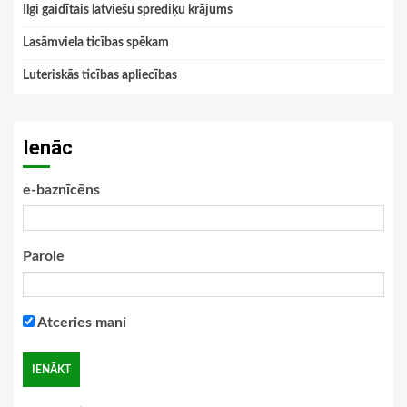
Ilgi gaidītais latviešu sprediķu krājums
Lasāmviela ticības spēkam
Luteriskās ticības apliecības
Ienāc
e-baznīcēns
Parole
Atceries mani