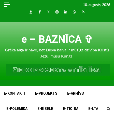
Skip
10. augusts, 2026
to
Draugiem
Facebook
Twitter
Instagram
LinkedIn
whatsapp
RSS
content
e – BAZNĪCA ✞
Grēka alga ir nāve, bet Dieva balva ir mūžīga dzīvība Kristū
Jēzū, mūsu Kungā.
E-KONTAKTI
E-PROJEKTS
E-ARHĪVS
E-POLEMIKA
E-BĪBELE
E-TICĪBA
E-LTA