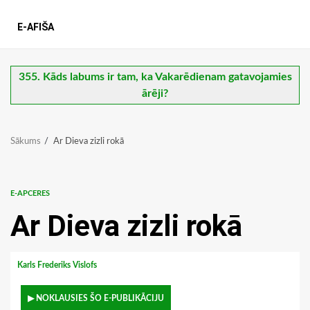
E-AFIŠA
355. Kāds labums ir tam, ka Vakarēdienam gatavojamies
ārēji?
Sākums
Ar Dieva zizli rokā
E-APCERES
Ar Dieva zizli rokā
Karls Frederiks Vislofs
▶ NOKLAUSIES ŠO E-PUBLIKĀCIJU