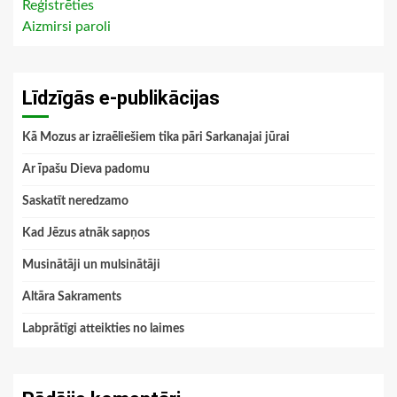
Reģistrēties
Aizmirsi paroli
Līdzīgās e-publikācijas
Kā Mozus ar izraēliešiem tika pāri Sarkanajai jūrai
Ar īpašu Dieva padomu
Saskatīt neredzamo
Kad Jēzus atnāk sapņos
Musinātāji un mulsinātāji
Altāra Sakraments
Labprātīgi atteikties no laimes