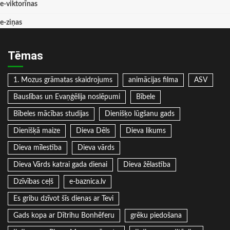
e-viktorīnas
e-ziņas
Tēmas
1. Mozus grāmatas skaidrojums
animācijas filma
ASV
Bauslības un Evaņģēlija noslēpumi
Bībele
Bībeles mācības studijas
Dienišķo lūgšanu gads
Dienišķā maize
Dieva Dēls
Dieva likums
Dieva mīlestība
Dieva vārds
Dieva Vārds katrai gada dienai
Dieva žēlastība
Dzīvības ceļš
e-baznica.lv
Es gribu dzīvot šīs dienas ar Tevi
Gads kopa ar Dītrihu Bonhēferu
grēku piedošana