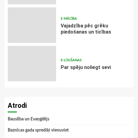
E-MĀCĪBA
Vajadzība pēc grēku
piedošanas un ticības
E-LŪGŠANAS
Par spēju noliegt sevi
Atrodi
Bauslība un Evaņģēlijs
Baznīcas gada sprediķi vienuviet