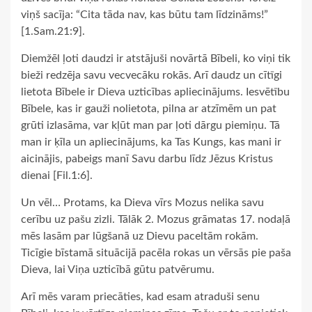
viņš sacīja: “Cita tāda nav, kas būtu tam līdzināms!”
[1.Sam.21:9].
Diemžēl ļoti daudzi ir atstājuši novārtā Bībeli, ko viņi tik
bieži redzēja savu vecvecāku rokās. Arī daudz un cītīgi
lietota Bībele ir Dieva uzticības apliecinājums. Iesvētību
Bībele, kas ir gauži nolietota, pilna ar atzīmēm un pat
grūti izlasāma, var kļūt man par ļoti dārgu piemiņu. Tā
man ir ķīla un apliecinājums, ka Tas Kungs, kas mani ir
aicinājis, pabeigs manī Savu darbu līdz Jēzus Kristus
dienai [Fil.1:6].
Un vēl… Protams, ka Dieva vīrs Mozus nelika savu
cerību uz pašu zizli. Tālāk 2. Mozus grāmatas 17. nodaļā
mēs lasām par lūgšanā uz Dievu paceltām rokām.
Ticīgie bīstamā situācijā pacēla rokas un vērsās pie paša
Dieva, lai Viņa uzticībā gūtu patvērumu.
Arī mēs varam priecāties, kad esam atraduši senu