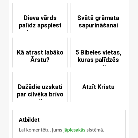
Dieva vārds
Svētā grāmata
palīdz apspiest
sapurināšanai
visas savas
ļaunās tieksmes
Kā atrast labāko
5 Bibeles vietas,
Ārstu?
kuras palīdzēs
pamosties
Dažādie uzskati
Atzīt Kristu
par cilvēka brīvo
gribu
Atbildēt
Lai komentētu, jums
jāpiesakās
sistēmā.