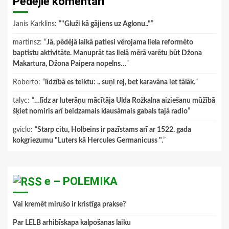
Pēdējie komentāri
Janis Karklins
: “
"Gluži kā gājiens uz Aglonu.."
”
martinsz
: “
Jā, pēdējā laikā patiesi vērojama liela reformēto
baptistu aktivitāte. Manuprāt tas lielā mērā varētu būt Džona
Makartura, Džona Paipera nopelns…
”
Roberto
: “
līdzībā es teiktu: .. suņi rej, bet karavāna iet tālāk.
”
talyc
: “
…līdz ar luterāņu mācītāja Ulda Rožkalna aiziešanu mūžībā
šķiet nomiris arī beidzamais klausāmais gabals tajā radio
”
gviclo
: “
Starp citu, Holbeins ir pazīstams arī ar 1522. gada
kokgriezumu "Luters kā Hercules Germanicuss ".
”
e – POLEMIKA
Vai kremēt mirušo ir kristīga prakse?
Par LELB arhibīskapa kalpošanas laiku