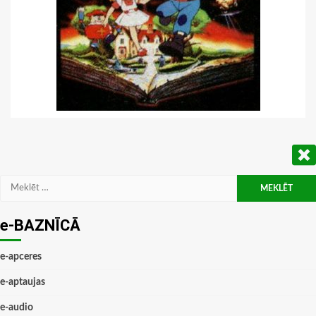
Meklēt:
e-BAZNĪCĀ
e-apceres
e-aptaujas
e-audio