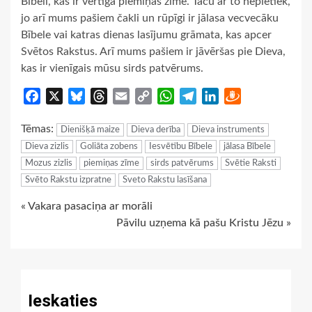
Bībeli, kas ir vērtīga piemiņas zīme. Taču ar to nepietiek,
jo arī mums pašiem čakli un rūpīgi ir jālasa vecvecāku
Bībele vai katras dienas lasījumu grāmata, kas apcer
Svētos Rakstus. Arī mums pašiem ir jāvēršas pie Dieva,
kas ir vienīgais mūsu sirds patvērums.
Facebook
X
Bluesky
Threads
Email
Copy
WhatsApp
Telegram
LinkedIn
Draugiem
Link
Tēmas:
Dienišķā maize
Dieva derība
Dieva instruments
Dieva zizlis
Goliāta zobens
Iesvētību Bībele
jālasa Bībele
Mozus zizlis
piemiņas zīme
sirds patvērums
Svētie Raksti
Svēto Rakstu izpratne
Sveto Rakstu lasīšana
Continue
« Vakara pasaciņa ar morāli
Pāvilu uzņema kā pašu Kristu Jēzu »
Reading
Ieskaties