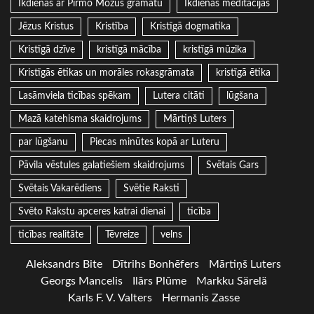
Ikdienas ar Pirmo Mozus grāmatu
Ikdienas meditācijas
Jēzus Kristus
Kristība
Kristīgā dogmatika
Kristīgā dzīve
kristīgā mācība
kristīgā mūzika
Kristīgās ētikas un morāles rokasgrāmata
kristīgā ētika
Lasāmviela ticības spēkam
Lutera citāti
lūgšana
Mazā katehisma skaidrojums
Mārtiņš Luters
par lūgšanu
Piecas minūtes kopā ar Luteru
Pāvila vēstules galatiešiem skaidrojums
Svētais Gars
Svētais Vakarēdiens
Svētie Raksti
Svēto Rakstu apceres katrai dienai
ticība
ticības realitāte
Tēvreize
velns
Aleksandrs Bite
Dītrihs Bonhēfers
Mārtiņš Luters
Georgs Mancelis
Ilārs Plūme
Markku Särelä
Karls F. V. Valters
Hermanis Zasse