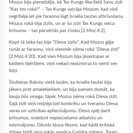
Mozus bija pieredzējis, kā Tas Kungs lika lietā Savu zizli.
“Kas tev rokā?” – Tas Kungs vaicāja Mozum, kad viņš
negribēja iet pie faraona lūgt Israēla tautas atbrīvošanu.
Mozus rokā bija zizlis, un ar šo zizli Tas Kungs veica
brīnumu – tas pārvērtās par čūsku [2.Moz.4:2].
Kopš tā laika tas bija “Dieva zizlis”. Kad Mozus gāja
runāt ar faraonu, viņš vienmēr ņēma rokā “Dieva zizli”
[2.Moz.4:20]. Kad vien Mozum bija jāsastopas ar
kādiem šķēršļiem, viņš nekad neaizmirsa to ņemt sev
līdzi.
Šīsdienas Rakstu vietā lasām, ka Israēla tautai bija
jākaro pret amalekiešiem, un bija pamats domāt, ka
kauja būs smaga, tāpēc Mozus ņēma rokā Dieva zizli.
Šajā zizlī viņš redzēja ļoti konkrētu un tveramu Dieva
varas un uzticības apliecinājumu. Dievs spēj darīt
brīnumus, sniedzot nepieciešamo atbalstu un
mierinājumu. Dāvids kļuva līksms, kad kādā kritiskā
dzīves brīdī viņa rokās nonāca Goliāta zobens. Toreiz