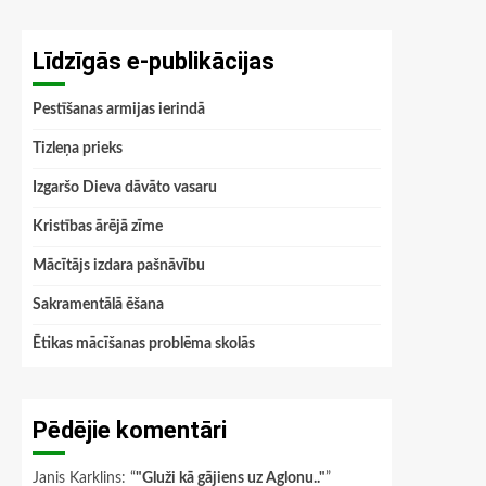
Līdzīgās e-publikācijas
Pestīšanas armijas ierindā
Tizleņa prieks
Izgaršo Dieva dāvāto vasaru
Kristības ārējā zīme
Mācītājs izdara pašnāvību
Sakramentālā ēšana
Ētikas mācīšanas problēma skolās
Pēdējie komentāri
Janis Karklins
: “
"Gluži kā gājiens uz Aglonu.."
”