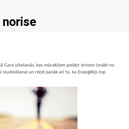
 norise
tā Gara izliešanās, kas mācekļiem piešķir drosmi iznākt no
i sludināšanai un reizē panāk arī to, ka Evaņģēlijs top