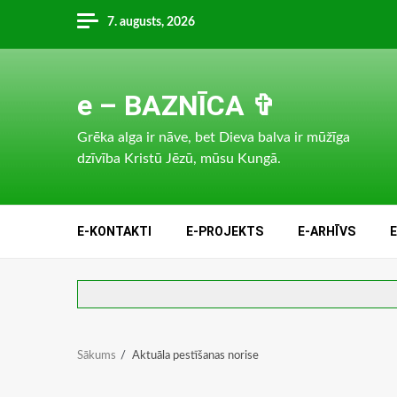
Skip
7. augusts, 2026
to
content
e – BAZNĪCA ✞
Grēka alga ir nāve, bet Dieva balva ir mūžīga
dzīvība Kristū Jēzū, mūsu Kungā.
E-KONTAKTI
E-PROJEKTS
E-ARHĪVS
Sākums
Aktuāla pestīšanas norise