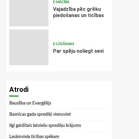
E-MĀCĪBA
Vajadzība pēc grēku
piedošanas un ticības
E-LŪGŠANAS
Par spēju noliegt sevi
Atrodi
Bauslība un Evaņģēlijs
Baznīcas gada sprediķi vienuviet
Ilgi gaidītais latviešu sprediķu krājums
Lasāmviela ticības spēkam