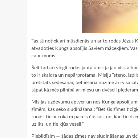
Tas tā notiek arī mūsdienās un ar to rodas Jēzus Kri
atvadoties Kungs apsolījis Saviem mācekļiem. Vas
caur mums.
Šeit tad arī viegli rodas jautājums: ja jau viss at
to ir skaidra un nepārprotama. Misiju īsteno, izpi
pretstats sēdēšanai; bet iešana nozīmē arī visa cil
tāpat kā mēs pilnībā ar miesu un dvēseli piede
Misijas uzdevumu aptver un nes Kunga apsolījums.
zīmēm, kas seko sludināšanai: “Bet šīs zīmes ticīg
runās, tie ar rokā m pacels čūskas, un, kad tie dze
uzliks, un tie kļūs veseli.”
Piebildīsim — šādas zīmes nav sludināšanas un tic