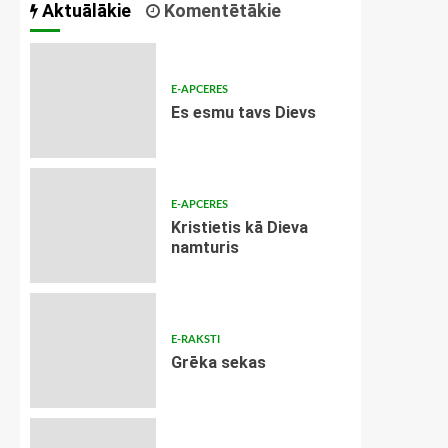
Aktuālākie
Komentētākie
E-APCERES
Es esmu tavs Dievs
E-APCERES
Kristietis kā Dieva
namturis
E-RAKSTI
Grēka sekas