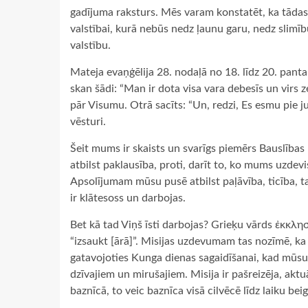
gadījuma raksturs. Mēs varam konstatēt, ka tādas 
valstībai, kurā nebūs nedz ļaunu garu, nedz slimī
valstību.
Mateja evaņģēlija 28. nodaļā no 18. līdz 20. pan
skan šādi: “Man ir dota visa vara debesīs un virs 
pār Visumu. Otrā sacīts: “Un, redzi, Es esmu pie ju
vēsturi.
Šeit mums ir skaists un svarīgs piemērs Bauslības
atbilst paklausība, proti, darīt to, ko mums uzdevi
Apsolījumam mūsu pusē atbilst paļāvība, ticība, 
ir klātesoss un darbojas.
Bet kā tad Viņš īsti darbojas? Grieķu vārds ἐκκλη
“izsaukt [ārā]”. Misijas uzdevumam tas nozīmē, ka V
gatavojoties Kunga dienas sagaidīšanai, kad mūsu K
dzīvajiem un mirušajiem. Misija ir pašreizēja, akt
baznīcā, to veic baznīca visā cilvēcē līdz laiku bei