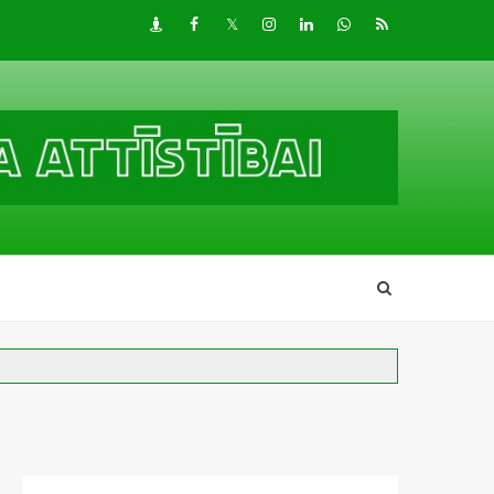
Draugiem
Facebook
Twitter
Instagram
LinkedIn
whatsapp
RSS