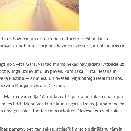
stus baznīca, un ar to tā tiek uzturēta, tieši tā, kā to
arsvētku notikums turpinās baznīcas vēsturē, arī pie mums un
karīgs no Svētā Gara, vai tad mums nekas nav jādara? Atbilde uz
ldot Kunga uzdevumu un pavēli, kurš saka: “Eita.” Iešana ir
vēka kustību — ar miesu un dvēseli, viņa pilnīgu iesaistīšanos,
ram savam Kungam Jēzum Kristum.
 Marka evaņģēlija 16. nodaļas 17. pantā un tālāk runa ir par
iem ies līdzi: Manā Vārdā tie ļaunus garus izdzīs, jaunām mēlēm
rs nāvīgas zāles, tad tās tiem nekaitēs. Neveseliem viņi rokas
ības pamats, bet gan sekas, attiecībā pret sludināšanu tām ir