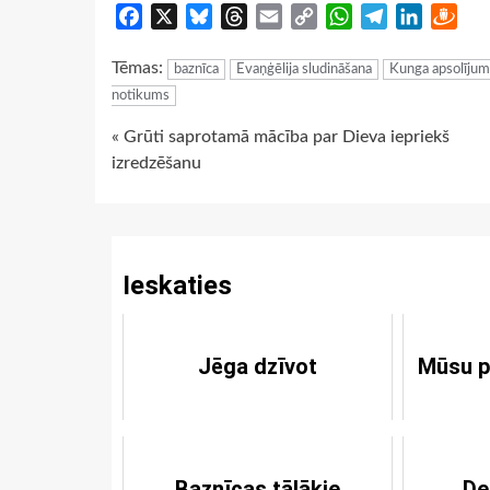
Facebook
X
Bluesky
Threads
Email
Copy
WhatsApp
Telegram
LinkedIn
Dra
Link
Tēmas:
baznīca
Evaņģēlija sludināšana
Kunga apsolījum
notikums
Continue
« Grūti saprotamā mācība par Dieva iepriekš
izredzēšanu
Reading
Ieskaties
Jēga dzīvot
Mūsu p
Baznīcas tālākie
De