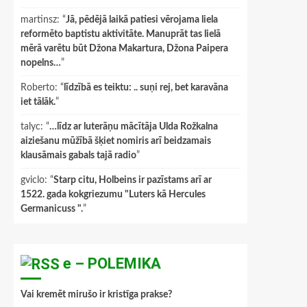
martinsz
: “
Jā, pēdējā laikā patiesi vērojama liela
reformēto baptistu aktivitāte. Manuprāt tas lielā
mērā varētu būt Džona Makartura, Džona Paipera
nopelns…
”
Roberto
: “
līdzībā es teiktu: .. suņi rej, bet karavāna
iet tālāk.
”
talyc
: “
…līdz ar luterāņu mācītāja Ulda Rožkalna
aiziešanu mūžībā šķiet nomiris arī beidzamais
klausāmais gabals tajā radio
”
gviclo
: “
Starp citu, Holbeins ir pazīstams arī ar
1522. gada kokgriezumu "Luters kā Hercules
Germanicuss ".
”
e – POLEMIKA
Vai kremēt mirušo ir kristīga prakse?