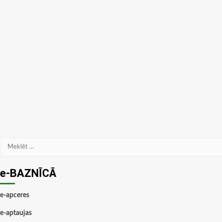
Meklēt:
e-BAZNĪCĀ
e-apceres
e-aptaujas