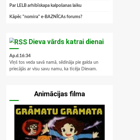
Par LELB arhibīskapa kalpošanas laiku
Kāpēc "nomira" e-BAZNĪCAs forums?
Dieva vārds katrai dienai
Ap.d.16:34
Viņš tos veda savā namā, sēdināja pie galda un
priecājās ar visu savu namu, ka ticēja Dievam.
Animācijas filma