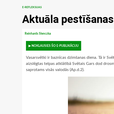
E-REFLEKSIJAS
Aktuāla pestīšanas
Reinhards Slenczka
▶ NOKLAUSIES ŠO E-PUBLIKĀCIJU
Vasarsvētki ir baznīcas dzimšanas diena. Tā ir Svē
aizslēgtas telpas atklātībā Svētais Gars dod drosm
saprotams visās valodās (Ap.d.2).