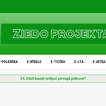
E-POLEMIKA
E-BĪBELE
E-TICĪBA
E-LTA
E-AFIŠA
14. Kādi baušļi ietilpst pirmajā plāksnē?