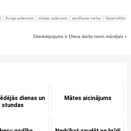
ugiem
i
Kunga uzdevums
misijas uzdevums
pestīšanas norise
Vasarsvētku
Dievkalpojums ir Dieva darbs nevis mūsējais »
ēdējās dienas un
Mātes aicinājums
stundas
besu godība
Nedrīkst zaudēt ne brīdi