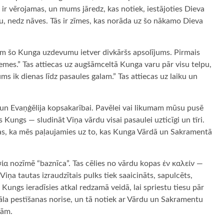
ir vērojamas, un mums jāredz, kas notiek, iestājoties Dieva
bu, nedz nāves. Tās ir zīmes, kas norāda uz šo nākamo Dieva
tam šo Kunga uzdevumu ietver divkāršs apsolījums. Pirmais
zemes.” Tas attiecas uz augšāmceltā Kunga varu pār visu telpu,
ms ik dienas līdz pasaules galam.” Tas attiecas uz laiku un
 un Evaņģēlija kopsakarībai. Pavēlei vai likumam mūsu pusē
s Kungs — sludināt Viņa vārdu visai pasaulei uzticīgi un tīri.
tas, ka mēs paļaujamies uz to, kas Kunga Vārdā un Sakramentā
σία nozīmē “baznīca”. Tas cēlies no vārdu kopas ἐν καλείν —
iņa tautas izraudzītais pulks tiek saaicināts, sapulcēts,
ungs ieradīsies atkal redzamā veidā, lai spriestu tiesu pār
uāla pestīšanas norise, un tā notiek ar Vārdu un Sakramentu
gām.