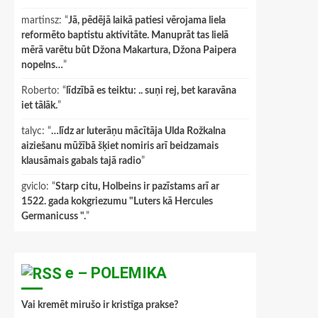
martinsz
: “
Jā, pēdējā laikā patiesi vērojama liela
reformēto baptistu aktivitāte. Manuprāt tas lielā
mērā varētu būt Džona Makartura, Džona Paipera
nopelns…
”
Roberto
: “
līdzībā es teiktu: .. suņi rej, bet karavāna
iet tālāk.
”
talyc
: “
…līdz ar luterāņu mācītāja Ulda Rožkalna
aiziešanu mūžībā šķiet nomiris arī beidzamais
klausāmais gabals tajā radio
”
gviclo
: “
Starp citu, Holbeins ir pazīstams arī ar
1522. gada kokgriezumu "Luters kā Hercules
Germanicuss ".
”
e – POLEMIKA
Vai kremēt mirušo ir kristīga prakse?