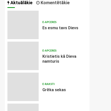
Aktuālākie
Komentētākie
E-APCERES
Es esmu tavs Dievs
E-APCERES
Kristietis kā Dieva
namturis
E-RAKSTI
Grēka sekas