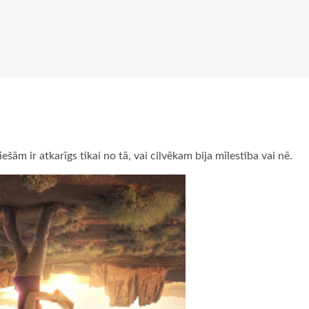
ešām ir atkarīgs tikai no tā, vai cilvēkam bija mīlestība vai nē.