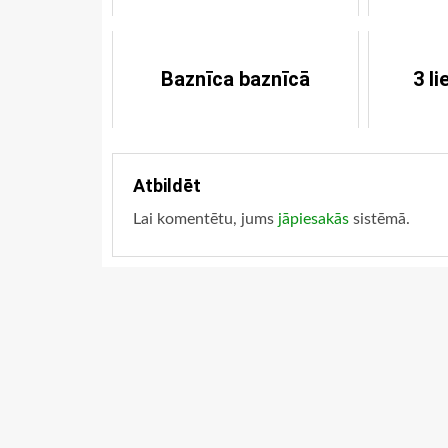
Baznīca baznīcā
3 li
Atbildēt
Lai komentētu, jums
jāpiesakās
sistēmā.