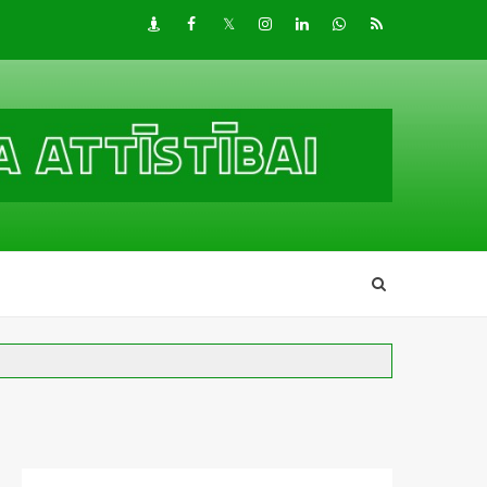
Draugiem
Facebook
Twitter
Instagram
LinkedIn
whatsapp
RSS