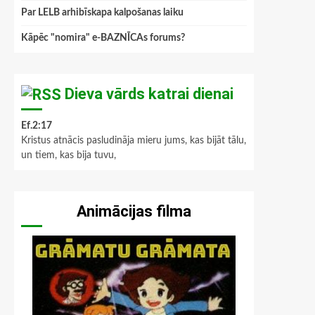
Par LELB arhibīskapa kalpošanas laiku
Kāpēc "nomira" e-BAZNĪCAs forums?
Dieva vārds katrai dienai
Ef.2:17
Kristus atnācis pasludināja mieru jums, kas bijāt tālu,
un tiem, kas bija tuvu,
Animācijas filma