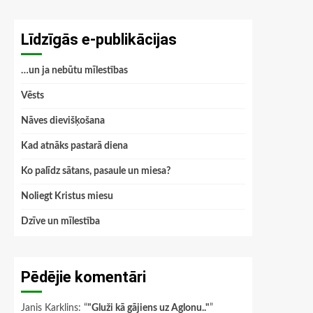
Līdzīgās e-publikācijas
…un ja nebūtu mīlestības
Vēsts
Nāves dievišķošana
Kad atnāks pastarā diena
Ko palīdz sātans, pasaule un miesa?
Noliegt Kristus miesu
Dzīve un mīlestība
Pēdējie komentāri
Janis Karklins
: “
"Gluži kā gājiens uz Aglonu.."
”