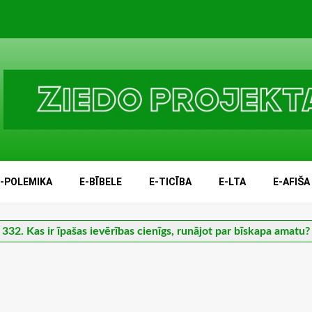
E-POLEMIKA
E-BĪBELE
E-TICĪBA
E-LTA
E-AFIŠA
332. Kas ir īpašas ievērības cienīgs, runājot par bīskapa amatu?