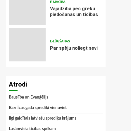
E-MĀCĪBA
Vajadzība pēc grēku
piedošanas un ticības
E-LŪGŠANAS
Par spēju noliegt sevi
Atrodi
Bauslība un Evaņģēlijs
Baznīcas gada sprediķi vienuviet
Ilgi gaidītais latviešu sprediķu krājums
Lasāmviela ticības spēkam