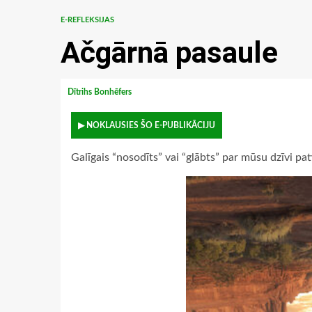
E-REFLEKSIJAS
Ačgārnā pasaule
Dītrihs Bonhēfers
▶ NOKLAUSIES ŠO E-PUBLIKĀCIJU
Galīgais “nosodīts” vai “glābts” par mūsu dzīvi pati