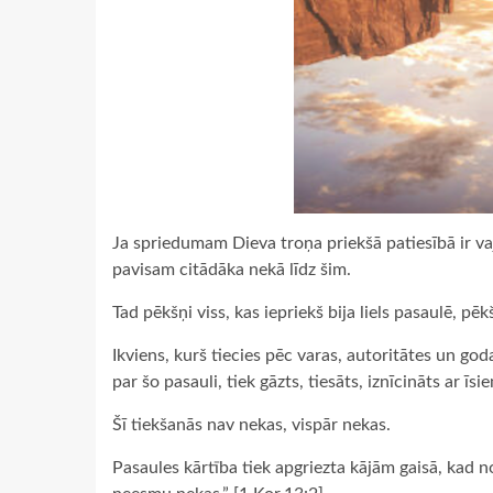
Ja spriedumam Dieva troņa priekšā patiesībā ir vaj
pavisam citādāka nekā līdz šim.
Tad pēkšņi viss, kas iepriekš bija liels pasaulē, 
Ikviens, kurš tiecies pēc varas, autoritātes un go
par šo pasauli, tiek gāzts, tiesāts, iznīcināts ar ī
Šī tiekšanās nav nekas, vispār nekas.
Pasaules kārtība tiek apgriezta kājām gaisā, kad 