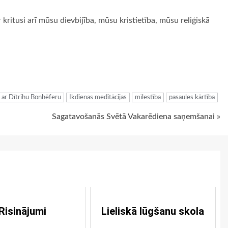
 ir kritusi arī mūsu dievbijība, mūsu kristietība, mūsu reliģiskā
ugiem
 ar Dītrihu Bonhēferu
Ikdienas meditācijas
mīlestība
pasaules kārtība
Sagatavošanās Svētā Vakarēdiena saņemšanai »
Risinājumi
Lieliskā lūgšanu skola