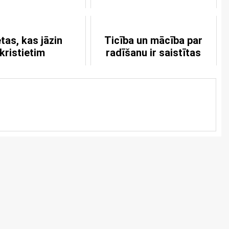
etas, kas jāzin
Ticība un mācība par
kristietim
radīšanu ir saistītas