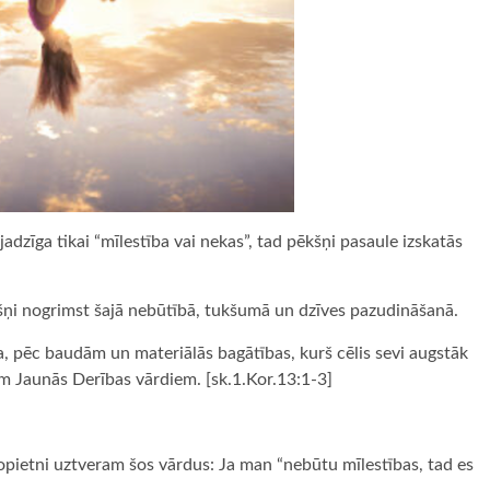
adzīga tikai “mīlestība vai nekas”, tad pēkšņi pasaule izskatās
pēkšņi nogrimst šajā nebūtībā, tukšumā un dzīves pazudināšanā.
da, pēc baudām un materiālās bagātības, kurš cēlis sevi augstāk
siem Jaunās Derības vārdiem. [sk.1.Kor.13:1-3]
nopietni uztveram šos vārdus: Ja man “nebūtu mīlestības, tad es