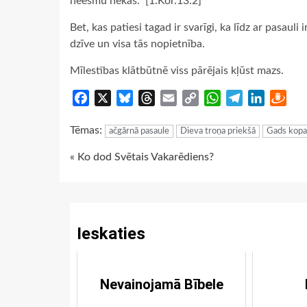
neesmu nekas.” [1.Kor.13:2]
Bet, kas patiesi tagad ir svarīgi, ka līdz ar pasauli
dzīve un visa tās nopietnība.
Mīlestības klātbūtnē viss pārējais kļūst mazs.
Facebook
X
Bluesky
Threads
Email
Copy
WhatsApp
Telegram
LinkedIn
Dra
Link
Tēmas:
ačgārnā pasaule
Dieva troņa priekšā
Gads kopa
Continue
« Ko dod Svētais Vakarēdiens?
Reading
Ieskaties
Nevainojamā Bībele