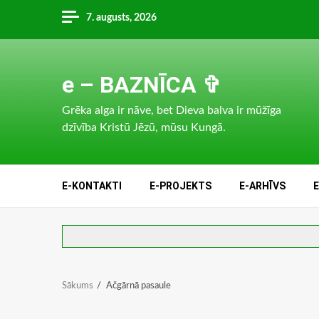
Skip
7. augusts, 2026
to
content
e – BAZNĪCA ✞
Grēka alga ir nāve, bet Dieva balva ir mūžīga
dzīvība Kristū Jēzū, mūsu Kungā.
E-KONTAKTI
E-PROJEKTS
E-ARHĪVS
Sākums
Ačgārnā pasaule