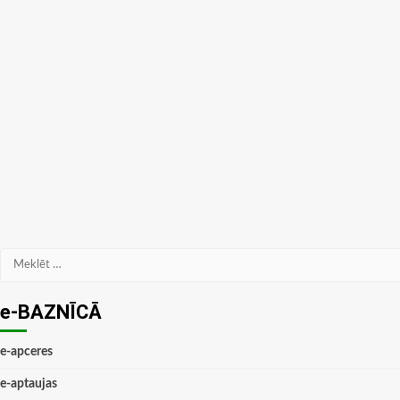
Meklēt:
e-BAZNĪCĀ
e-apceres
e-aptaujas