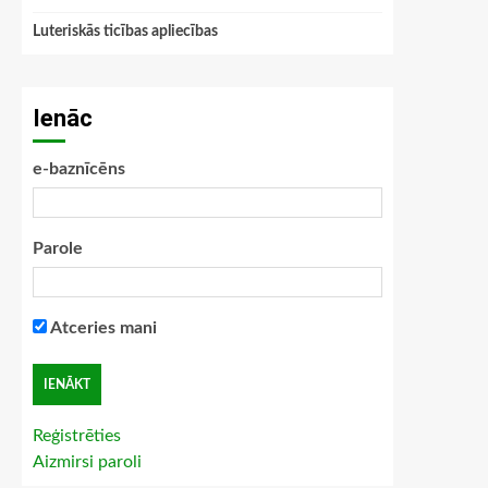
Luteriskās ticības apliecības
Ienāc
e-baznīcēns
Parole
Atceries mani
Reģistrēties
Aizmirsi paroli