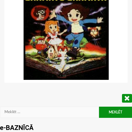
Meklēt:
e-BAZNĪCĀ