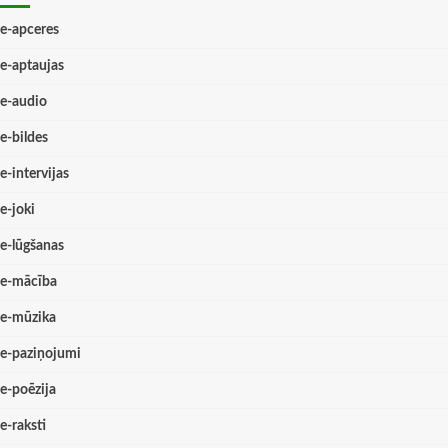
e-apceres
e-aptaujas
e-audio
e-bildes
e-intervijas
e-joki
e-lūgšanas
e-mācība
e-mūzika
e-paziņojumi
e-poēzija
e-raksti