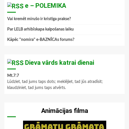
e – POLEMIKA
Vai kremēt mirušo ir kristīga prakse?
Par LELB arhibīskapa kalpošanas laiku
Kāpēc "nomira" e-BAZNĪCAs forums?
Dieva vārds katrai dienai
Mt.7:7
Lūdziet, tad jums taps dots; meklējiet, tad jūs atradīsit;
klaudziniet, tad jums taps atvērts.
Animācijas filma