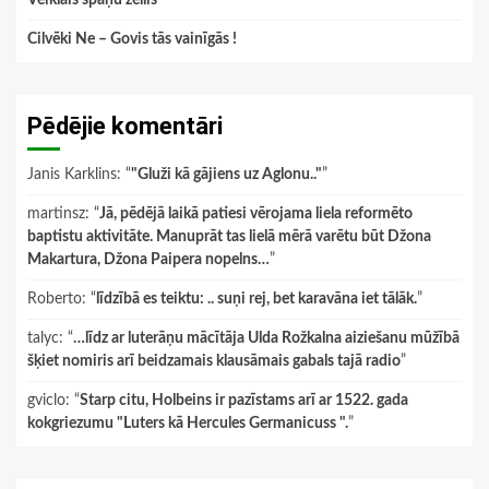
Veiklais spāņu zellis
Cilvēki Ne – Govis tās vainīgās !
Pēdējie komentāri
Janis Karklins
: “
"Gluži kā gājiens uz Aglonu.."
”
martinsz
: “
Jā, pēdējā laikā patiesi vērojama liela reformēto
baptistu aktivitāte. Manuprāt tas lielā mērā varētu būt Džona
Makartura, Džona Paipera nopelns…
”
Roberto
: “
līdzībā es teiktu: .. suņi rej, bet karavāna iet tālāk.
”
talyc
: “
…līdz ar luterāņu mācītāja Ulda Rožkalna aiziešanu mūžībā
šķiet nomiris arī beidzamais klausāmais gabals tajā radio
”
gviclo
: “
Starp citu, Holbeins ir pazīstams arī ar 1522. gada
kokgriezumu "Luters kā Hercules Germanicuss ".
”