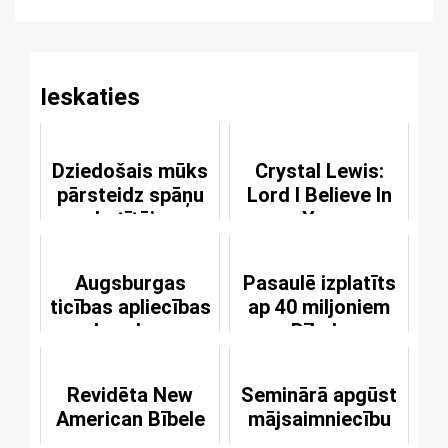
Reading
Ieskaties
Dziedošais mūks
Crystal Lewis:
pārsteidz spāņu
Lord I Believe In
skatītājus
You
Augsburgas
Pasaulē izplatīts
ticības apliecības
ap 40 miljoniem
draudzes
Bībeļu
vizitētas
Revidēta New
Seminārā apgūst
American Bībele
mājsaimniecību