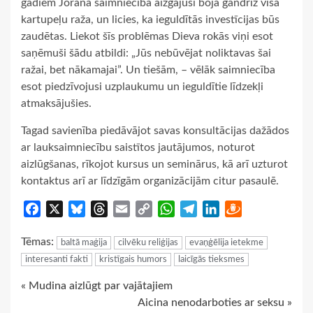
gadiem Jorana saimniecībā aizgājusi bojā gandrīz visa
kartupeļu raža, un licies, ka ieguldītās investīcijas būs
zaudētas. Liekot šīs problēmas Dieva rokās viņi esot
saņēmuši šādu atbildi: „Jūs nebūvējat noliktavas šai
ražai, bet nākamajai”. Un tiešām, – vēlāk saimniecība
esot piedzīvojusi uzplaukumu un ieguldītie līdzekļi
atmaksājušies.
Tagad savienība piedāvājot savas konsultācijas dažādos
ar lauksaimniecību saistītos jautājumos, noturot
aizlūgšanas, rīkojot kursus un seminārus, kā arī uzturot
kontaktus arī ar līdzīgām organizācijām citur pasaulē.
Facebook
X
Bluesky
Threads
Email
Copy
WhatsApp
Telegram
LinkedIn
Draugiem
Link
Tēmas:
baltā maģija
cilvēku reliģijas
evaņģēlija ietekme
interesanti fakti
kristīgais humors
laicīgās tieksmes
Continue
« Mudina aizlūgt par vajātajiem
Aicina nenodarboties ar seksu »