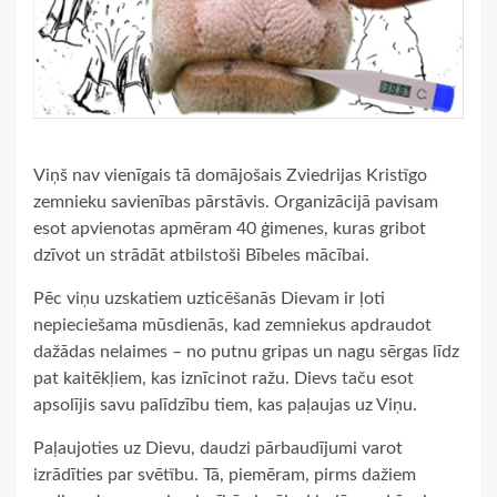
Viņš nav vienīgais tā domājošais Zviedrijas Kristīgo
zemnieku savienības pārstāvis. Organizācijā pavisam
esot apvienotas apmēram 40 ģimenes, kuras gribot
dzīvot un strādāt atbilstoši Bībeles mācībai.
Pēc viņu uzskatiem uzticēšanās Dievam ir ļoti
nepieciešama mūsdienās, kad zemniekus apdraudot
dažādas nelaimes – no putnu gripas un nagu sērgas līdz
pat kaitēkļiem, kas iznīcinot ražu. Dievs taču esot
apsolījis savu palīdzību tiem, kas paļaujas uz Viņu.
Paļaujoties uz Dievu, daudzi pārbaudījumi varot
izrādīties par svētību. Tā, piemēram, pirms dažiem