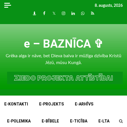
Skip
8. augusts, 2026
to
Draugiem
Facebook
Twitter
Instagram
LinkedIn
whatsapp
RSS
content
e – BAZNĪCA ✞
Grēka alga ir nāve, bet Dieva balva ir mūžīga dzīvība Kristū
Jēzū, mūsu Kungā.
E-KONTAKTI
E-PROJEKTS
E-ARHĪVS
E-POLEMIKA
E-BĪBELE
E-TICĪBA
E-LTA