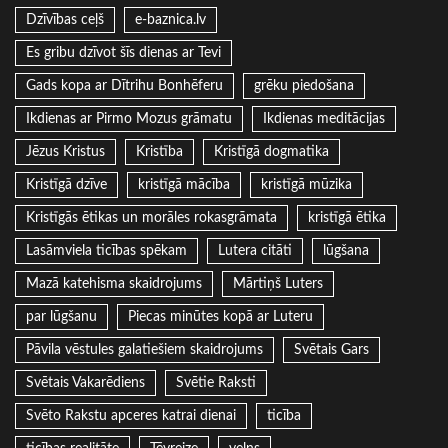
Dzīvības ceļš
e-baznica.lv
Es gribu dzīvot šīs dienas ar Tevi
Gads kopa ar Dītrihu Bonhēferu
grēku piedošana
Ikdienas ar Pirmo Mozus grāmatu
Ikdienas meditācijas
Jēzus Kristus
Kristība
Kristīgā dogmatika
Kristīgā dzīve
kristīgā mācība
kristīgā mūzika
Kristīgās ētikas un morāles rokasgrāmata
kristīgā ētika
Lasāmviela ticības spēkam
Lutera citāti
lūgšana
Mazā katehisma skaidrojums
Mārtiņš Luters
par lūgšanu
Piecas minūtes kopā ar Luteru
Pāvila vēstules galatiešiem skaidrojums
Svētais Gars
Svētais Vakarēdiens
Svētie Raksti
Svēto Rakstu apceres katrai dienai
ticība