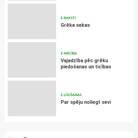
E-RAKSTI
Grēka sekas
E-MĀCĪBA
Vajadzība pēc grēku
piedošanas un ticības
E-LŪGŠANAS
Par spēju noliegt sevi