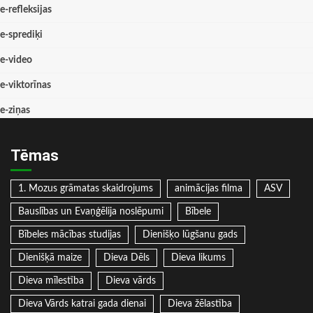
e-refleksijas
e-sprediķi
e-video
e-viktorīnas
e-ziņas
Tēmas
1. Mozus grāmatas skaidrojums
animācijas filma
ASV
Bauslības un Evaņģēlija noslēpumi
Bībele
Bībeles mācības studijas
Dienišķo lūgšanu gads
Dienišķā maize
Dieva Dēls
Dieva likums
Dieva mīlestība
Dieva vārds
Dieva Vārds katrai gada dienai
Dieva žēlastība