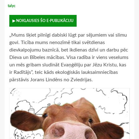
talyc
▶ NOKLAUSIES ŠO E-PUBLIKĀCIJU
„Mums šķiet pilnīgi dabiski lūgt par sējumiem vai slimu
govi. Ticība mums nenozīmē tikai svētdienas
dievkalpojumu baznīcā, bet ikdienas dzīvi un darbu pēc
Dieva un Bībeles mācības. Visa radība ir viens veselums
un mēs gribam sludināt Evaņģēliju par Jēzu Kristu, kas
ir Radītājs”, teic kāds ekoloģiskās lauksaimniecības
pārstāvis Jorans Lindēns no Zviedrijas.