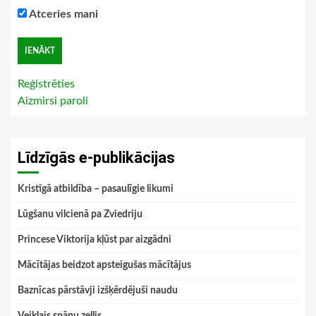
Atceries mani
Reģistrēties
Aizmirsi paroli
Līdzīgās e-publikācijas
Kristīgā atbildība – pasaulīgie likumi
Lūgšanu vilcienā pa Zviedriju
Princese Viktorija kļūst par aizgādni
Mācītājas beidzot apsteigušas mācītājus
Baznīcas pārstāvji izšķērdējuši naudu