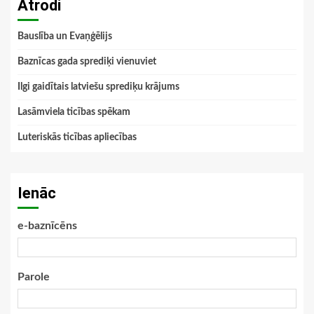
Atrodi
Bauslība un Evaņģēlijs
Baznīcas gada sprediķi vienuviet
Ilgi gaidītais latviešu sprediķu krājums
Lasāmviela ticības spēkam
Luteriskās ticības apliecības
Ienāc
e-baznīcēns
Parole