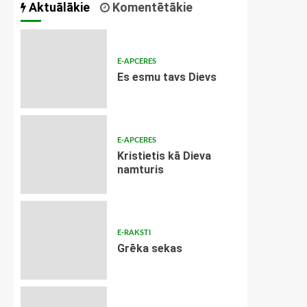
Aktuālākie
Komentētākie
E-APCERES
Es esmu tavs Dievs
E-APCERES
Kristietis kā Dieva
namturis
E-RAKSTI
Grēka sekas