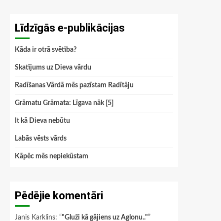
Līdzīgās e-publikācijas
Kāda ir otrā svētība?
Skatījums uz Dieva vārdu
Radīšanas Vārdā mēs pazīstam Radītāju
Grāmatu Grāmata: Līgava nāk [5]
It kā Dieva nebūtu
Labās vēsts vārds
Kāpēc mēs nepiekūstam
Pēdējie komentāri
Janis Karklins
: “
"Gluži kā gājiens uz Aglonu.."
”