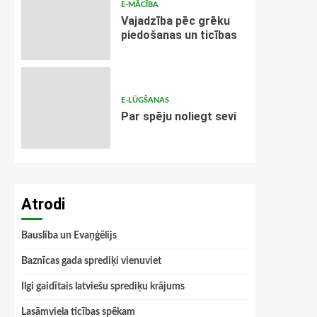
E-MĀCĪBA
Vajadzība pēc grēku
piedošanas un ticības
E-LŪGŠANAS
Par spēju noliegt sevi
Atrodi
Bauslība un Evaņģēlijs
Baznīcas gada sprediķi vienuviet
Ilgi gaidītais latviešu sprediķu krājums
Lasāmviela ticības spēkam