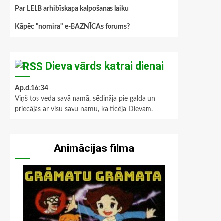
Par LELB arhibīskapa kalpošanas laiku
Kāpēc "nomira" e-BAZNĪCAs forums?
Dieva vārds katrai dienai
Ap.d.16:34
Viņš tos veda savā namā, sēdināja pie galda un
priecājās ar visu savu namu, ka ticēja Dievam.
Animācijas filma