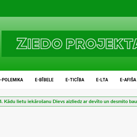
E-POLEMIKA
E-BĪBELE
E-TICĪBA
E-LTA
E-AFIŠA
. Kādu lietu iekārošanu Dievs aizliedz ar devīto un desmito bau