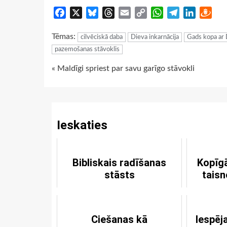
Facebook
X
Bluesky
Threads
Email
Copy
WhatsApp
Telegram
LinkedIn
Dra
Link
Tēmas:
cilvēciskā daba
Dieva inkarnācija
Gads kopa ar 
pazemošanas stāvoklis
Continue
« Maldīgi spriest par savu garīgo stāvokli
Reading
Ieskaties
Bibliskais radīšanas
Kopīgā
stāsts
tais
Ciešanas kā
Iespēj