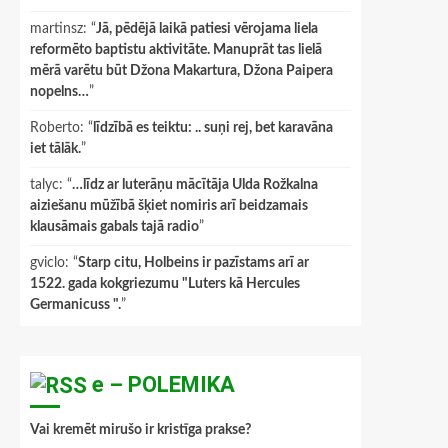
martinsz
: “
Jā, pēdējā laikā patiesi vērojama liela
reformēto baptistu aktivitāte. Manuprāt tas lielā
mērā varētu būt Džona Makartura, Džona Paipera
nopelns…
”
Roberto
: “
līdzībā es teiktu: .. suņi rej, bet karavāna
iet tālāk.
”
talyc
: “
…līdz ar luterāņu mācītāja Ulda Rožkalna
aiziešanu mūžībā šķiet nomiris arī beidzamais
klausāmais gabals tajā radio
”
gviclo
: “
Starp citu, Holbeins ir pazīstams arī ar
1522. gada kokgriezumu "Luters kā Hercules
Germanicuss ".
”
e – POLEMIKA
Vai kremēt mirušo ir kristīga prakse?