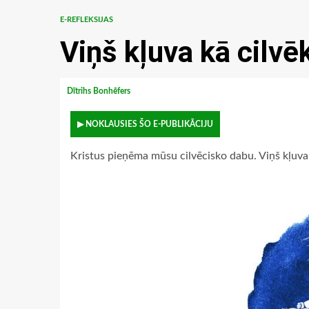
E-REFLEKSIJAS
Viņš kļuva kā cilvē
Dītrihs Bonhēfers
▶ NOKLAUSIES ŠO E-PUBLIKĀCIJU
Kristus pieņēma mūsu cilvēcisko dabu. Viņš kļuva 