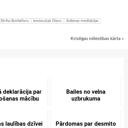
ugiem
Dītrihu Bonhēferu
iemiesotais Dievs
Ikdienas meditācijas
Kristīgas mīlestības kārta »
 deklarācija par
Bailes no velna
nošanas mācību
uzbrukuma
as laulības dzīvei
Pārdomas par desmito