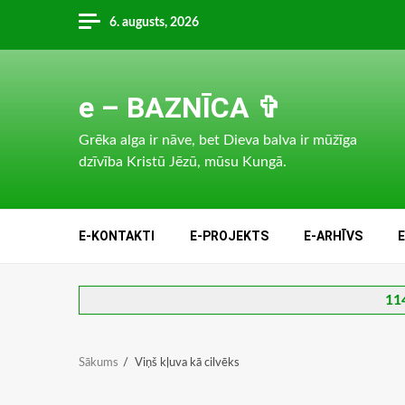
Skip
6. augusts, 2026
to
content
e – BAZNĪCA ✞
Grēka alga ir nāve, bet Dieva balva ir mūžīga
dzīvība Kristū Jēzū, mūsu Kungā.
E-KONTAKTI
E-PROJEKTS
E-ARHĪVS
114
Sākums
Viņš kļuva kā cilvēks