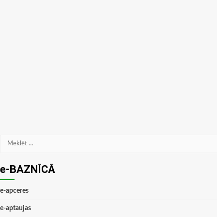
Meklēt:
e-BAZNĪCĀ
e-apceres
e-aptaujas