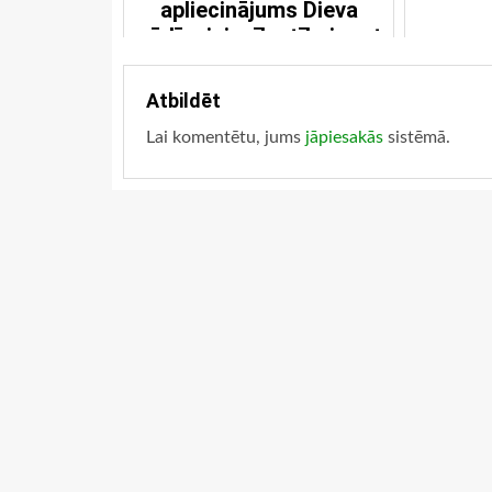
apliecinājums Dieva
gādīgajai mīlestībai pret
mums
Atbildēt
Lai komentētu, jums
jāpiesakās
sistēmā.