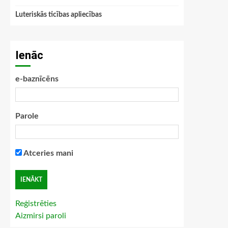
Luteriskās ticības apliecības
Ienāc
e-baznīcēns
Parole
Atceries mani
Reģistrēties
Aizmirsi paroli