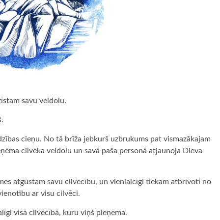
īstam savu veidolu.
š.
īdzības cieņu. No tā brīža jebkurš uzbrukums pat vismazākajam
eņēma cilvēka veidolu un savā paša personā atjaunoja Dieva
s atgūstam savu cilvēcību, un vienlaicīgi tiekam atbrīvoti no
ienotību ar visu cilvēci.
līgi visā cilvēcībā, kuru viņš pieņēma.