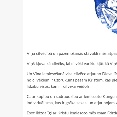
Viņa cilvēcībā un pazemošanās stāvoklī mēs atpaz
Viņš kļuva kā cilvēks, lai cilvēki varētu kļūt kā Viņ
Un Viņa iemiesošanā visa cilvēce atjauno Dieva l
no cilvēkiem ir uzbrukums pašam Kristum, kas pi
līdzību visos, kam ir cilvēka veidols.
Caur kopību un sadraudzību ar iemiesoto Kungu mē
individuālisma, kas ir grēka sekas, un atjaunojam v
Esot līdzdalīgi ar Kristu Iemiesoto mēs esam līdzda