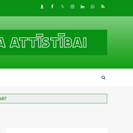
Draugiem
Facebook
Twitter
Instagram
LinkedIn
whatsapp
RSS
sli?