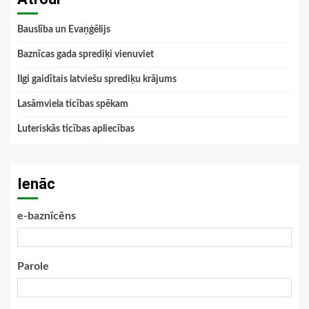
Bauslība un Evaņģēlijs
Baznīcas gada sprediķi vienuviet
Ilgi gaidītais latviešu sprediķu krājums
Lasāmviela ticības spēkam
Luteriskās ticības apliecības
Ienāc
e-baznīcēns
Parole