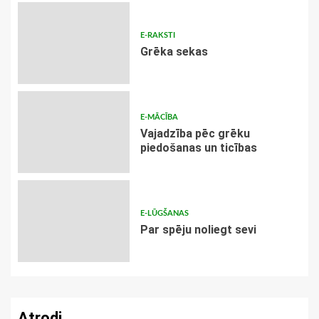
E-RAKSTI
Grēka sekas
E-MĀCĪBA
Vajadzība pēc grēku
piedošanas un ticības
E-LŪGŠANAS
Par spēju noliegt sevi
Atrodi