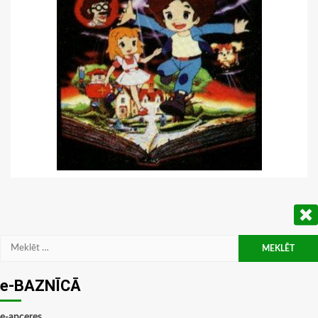
Meklēt:
e-BAZNĪCĀ
e-apceres