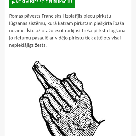
▶ NOKLAUSIES ŠO E-PUBLIKĀCIJU
Romas pāvests Francisks I izplatījis piecu pirkstu
lūgšanas sistēmu, kurā katram pirkstam piešķirta īpaša
nozīme. Īstu ažiotāžu esot radījusi trešā pirksta lūgšana,
jo rietumu pasaulē ar vidējo pirkstu tiek attēlots visai
nepieklājīgs žests.