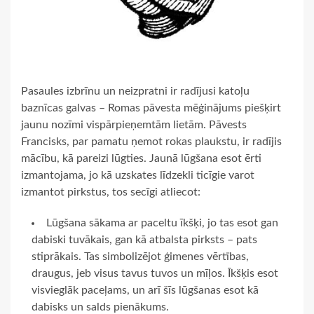
Pasaules izbrīnu un neizpratni ir radījusi katoļu
baznīcas galvas – Romas pāvesta mēģinājums piešķirt
jaunu nozīmi vispārpieņemtām lietām. Pāvests
Francisks, par pamatu ņemot rokas plaukstu, ir radījis
mācību, kā pareizi lūgties. Jaunā lūgšana esot ērti
izmantojama, jo kā uzskates līdzekli ticīgie varot
izmantot pirkstus, tos secīgi atliecot:
Lūgšana sākama ar paceltu īkšķi, jo tas esot gan
dabiski tuvākais, gan kā atbalsta pirksts – pats
stiprākais. Tas simbolizējot ģimenes vērtības,
draugus, jeb visus tavus tuvos un mīļos. Īkšķis esot
visvieglāk paceļams, un arī šīs lūgšanas esot kā
dabisks un salds pienākums.