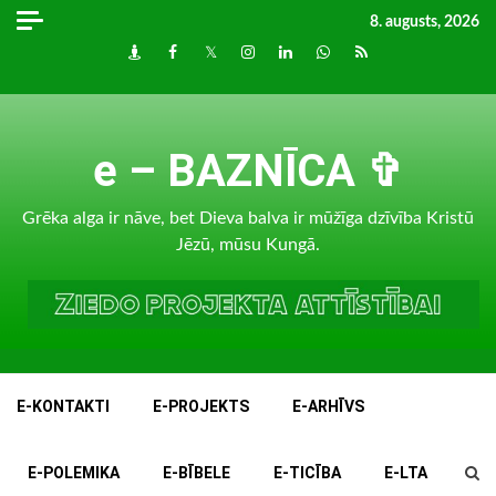
Skip
8. augusts, 2026
to
Draugiem
Facebook
Twitter
Instagram
LinkedIn
whatsapp
RSS
content
e – BAZNĪCA ✞
Grēka alga ir nāve, bet Dieva balva ir mūžīga dzīvība Kristū
Jēzū, mūsu Kungā.
E-KONTAKTI
E-PROJEKTS
E-ARHĪVS
E-POLEMIKA
E-BĪBELE
E-TICĪBA
E-LTA