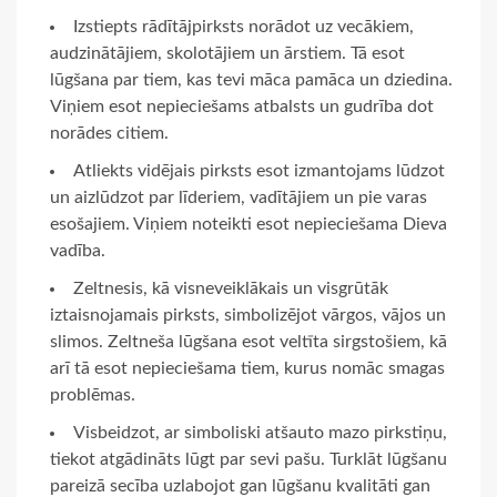
Izstiepts rādītājpirksts norādot uz vecākiem,
audzinātājiem, skolotājiem un ārstiem. Tā esot
lūgšana par tiem, kas tevi māca pamāca un dziedina.
Viņiem esot nepieciešams atbalsts un gudrība dot
norādes citiem.
Atliekts vidējais pirksts esot izmantojams lūdzot
un aizlūdzot par līderiem, vadītājiem un pie varas
esošajiem. Viņiem noteikti esot nepieciešama Dieva
vadība.
Zeltnesis, kā visneveiklākais un visgrūtāk
iztaisnojamais pirksts, simbolizējot vārgos, vājos un
slimos. Zeltneša lūgšana esot veltīta sirgstošiem, kā
arī tā esot nepieciešama tiem, kurus nomāc smagas
problēmas.
Visbeidzot, ar simboliski atšauto mazo pirkstiņu,
tiekot atgādināts lūgt par sevi pašu. Turklāt lūgšanu
pareizā secība uzlabojot gan lūgšanu kvalitāti gan