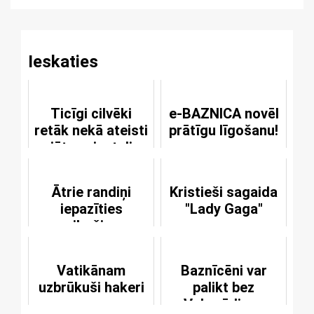
Ieskaties
Ticīgi cilvēki
e-BAZNICA novēl
retāk nekā ateisti
prātīgu līgošanu!
jūtas vientuļi
Ātrie randiņi
Kristieši sagaida
iepazīties
"Lady Gaga"
gribošiem
kristiešiem
Vatikānam
Baznīcēni var
uzbrūkuši hakeri
palikt bez
Vakarēdiena