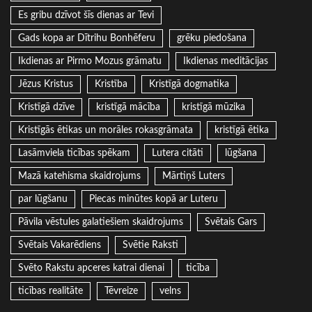
Es gribu dzīvot šīs dienas ar Tevi
Gads kopa ar Dītrihu Bonhēferu
grēku piedošana
Ikdienas ar Pirmo Mozus grāmatu
Ikdienas meditācijas
Jēzus Kristus
Kristība
Kristīgā dogmatika
Kristīgā dzīve
kristīgā mācība
kristīgā mūzika
Kristīgās ētikas un morāles rokasgrāmata
kristīgā ētika
Lasāmviela ticības spēkam
Lutera citāti
lūgšana
Mazā katehisma skaidrojums
Mārtiņš Luters
par lūgšanu
Piecas minūtes kopā ar Luteru
Pāvila vēstules galatiešiem skaidrojums
Svētais Gars
Svētais Vakarēdiens
Svētie Raksti
Svēto Rakstu apceres katrai dienai
ticība
ticības realitāte
Tēvreize
velns