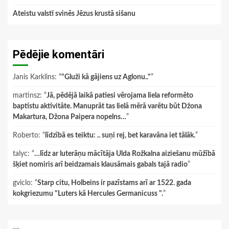
Ateistu valstī svinēs Jēzus krustā sišanu
Pēdējie komentāri
Janis Karklins
: “
"Gluži kā gājiens uz Aglonu.."
”
martinsz
: “
Jā, pēdējā laikā patiesi vērojama liela reformēto
baptistu aktivitāte. Manuprāt tas lielā mērā varētu būt Džona
Makartura, Džona Paipera nopelns…
”
Roberto
: “
līdzībā es teiktu: .. suņi rej, bet karavāna iet tālāk.
”
talyc
: “
…līdz ar luterāņu mācītāja Ulda Rožkalna aiziešanu mūžībā
šķiet nomiris arī beidzamais klausāmais gabals tajā radio
”
gviclo
: “
Starp citu, Holbeins ir pazīstams arī ar 1522. gada
kokgriezumu "Luters kā Hercules Germanicuss ".
”