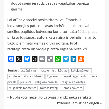
dodot spēju ieraudzīt savas vajadzības pareizā
gaismā.
Lai arī nav precīzi noskaidrots, vai Francisks
iedvesmojies pats no savas kreisās plaukstas, vai
smēlies papildus iedvesmu kur citur, taču šādas piecu
pirkstu lūgšanas, autors katrā ziņā ir pelnījis, lai ar to
tiktu pieminēts vismaz divās no tām. Proti,
rādītājpirksta un vidējā pirksta lūgšanā noteikti.
Facebook
X
Bluesky
Threads
Email
Copy
WhatsApp
Telegram
LinkedIn
Draugiem
Link
Tēmas:
aizlūgšanas
katoļu mistifikācijas
katoļu pāvesti
kristīgie uzskates līdzekļi
lūgšanas
nepieklājīgs žests
pieci
pirksti
plauksta
reliģiozā pasaule
reliģiskā filozofija
reliģiskais moments
Romas katoļi
Romas pāvests
Continue
« Publiskots nežēlīgo Latvijas garīdznieku saraksts
Izdevies iemūžināt eņģeli »
Reading