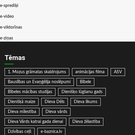
e-sprediķi
e-video
e-viktorīnas
e-ziņas
Tēmas
1. Mozus grāmatas skaidrojums
animācijas filma
ASV
Bauslības un Evaņģēlija noslēpumi
Bībele
Bībeles mācības studijas
Dienišķo lūgšanu gads
Dienišķā maize
Dieva Dēls
Dieva likums
Dieva mīlestība
Dieva vārds
Dieva Vārds katrai gada dienai
Dieva žēlastība
Dzīvības ceļš
e-baznica.lv