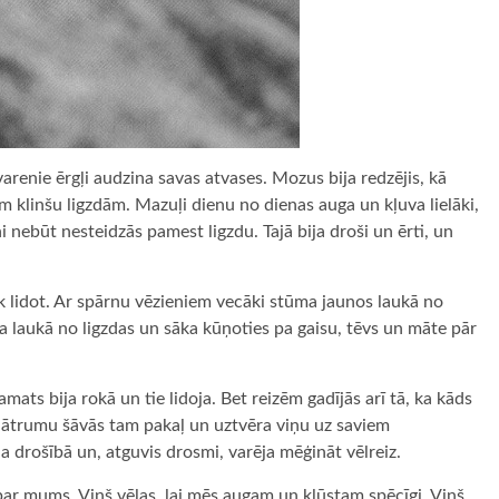
varenie ērgļi audzina savas atvases. Mozus bija redzējis, kā
 klinšu ligzdām. Mazuļi dienu no dienas auga un kļuva lielāki,
iņi nebūt nesteidzās pamest ligzdu. Tajā bija droši un ērti, un
k lidot. Ar spārnu vēzieniem vecāki stūma jaunos laukā no
bija laukā no ligzdas un sāka kūņoties pa gaisu, tēvs un māte pār
ats bija rokā un tie lidoja. Bet reizēm gadījās arī tā, ka kāds
s ātrumu šāvās tam pakaļ un uztvēra viņu uz saviem
ja drošībā un, atguvis drosmi, varēja mēģināt vēlreiz.
par mums. Viņš vēlas, lai mēs augam un kļūstam spēcīgi. Viņš