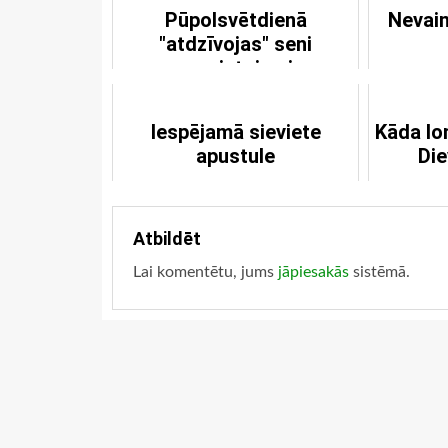
Pūpolsvētdienā
Nevain
"atdzīvojas" seni
pravietojumi
Iespējamā sieviete
Kāda lo
apustule
Die
Atbildēt
Lai komentētu, jums
jāpiesakās
sistēmā.