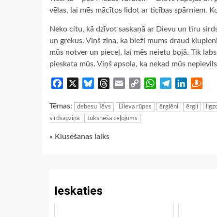
vēlas, lai mēs mācītos lidot ar ticības spārniem. 
Neko citu, kā dzīvot saskaņā ar Dievu un tīru sirds
un grēkus. Viņš zina, ka bieži mums draud klupieni 
mūs notver un pieceļ, lai mēs neietu bojā. Tik la
pieskata mūs. Viņš apsola, ka nekad mūs nepievil
Facebook
X
Bluesky
Threads
Email
Copy
WhatsApp
Telegram
LinkedIn
Dra
Link
Tēmas:
debesu Tēvs
Dieva rūpes
ērglēni
ērgļi
ligz
sirdsapziņa
tuksneša ceļojums
Continue
« Klusēšanas laiks
Reading
Ieskaties