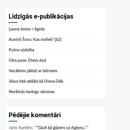
Līdzīgās e-publikācijas
Ļauna doma = ligzda
Auniņš Šons: Kas notiek? [62]
Putnu sūdzība
Otra puse: Dievs dod
Vecākiem jālūdz ar bērniem
Jēzus tiek atklāts kā Dieva Dēls
Nerātnās teologu vārsmas
Pēdējie komentāri
Janis Karklins
: “
"Gluži kā gājiens uz Aglonu.."
”