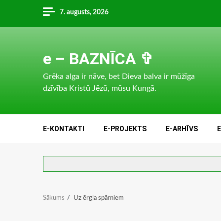
Skip
7. augusts, 2026
to
content
e – BAZNĪCA ✞
Grēka alga ir nāve, bet Dieva balva ir mūžīga
dzīvība Kristū Jēzū, mūsu Kungā.
E-KONTAKTI
E-PROJEKTS
E-ARHĪVS
Sākums
Uz ērgļa spārniem