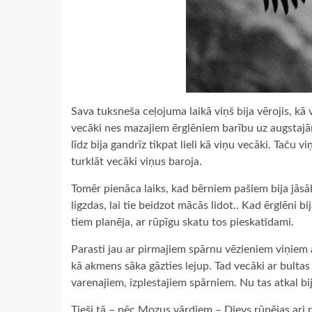
Sava tuksneša ceļojuma laikā viņš bija vērojis, kā 
vecāki nes mazajiem ērglēniem barību uz augstajām
līdz bija gandrīz tikpat lieli kā viņu vecāki. Taču v
turklāt vecāki viņus baroja.
Tomēr pienāca laiks, kad bērniem pašiem bija jāsā
ligzdas, lai tie beidzot mācās lidot.. Kad ērglēni 
tiem planēja, ar rūpīgu skatu tos pieskatīdami.
Parasti jau ar pirmajiem spārnu vēzieniem viņiem am
kā akmens sāka gāzties lejup. Tad vecāki ar bulta
varenajiem, izplestajiem spārniem. Nu tas atkal bi
Tieši tā – pēc Mozus vārdiem – Dievs rūpējas ari 