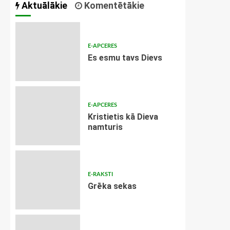
Aktuālākie
Komentētākie
E-APCERES
Es esmu tavs Dievs
E-APCERES
Kristietis kā Dieva
namturis
E-RAKSTI
Grēka sekas