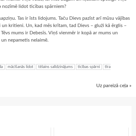
Ko nozīmē lidot ticības spārniem?
apziņu. Tas ir īsts lidojums. Taču Dievs pazīst arī mūsu vājības
un kritieni. Un, kad mēs krītam, tad Dievs – gluži kā ērglis –
bs Tēvs mums ir Debesīs. Viņš vienmēr ir kopā ar mums un
s un nepametis nelaimē.
ugiem
da
mācīšanās lidot
tēlains salīdzinājums
ticības spārni
tīra
Uz pareizā ceļa »