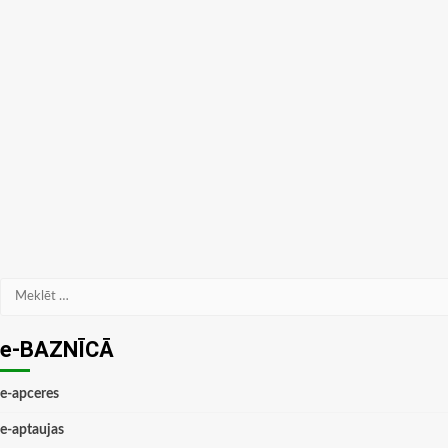
Meklēt:
e-BAZNĪCĀ
e-apceres
e-aptaujas