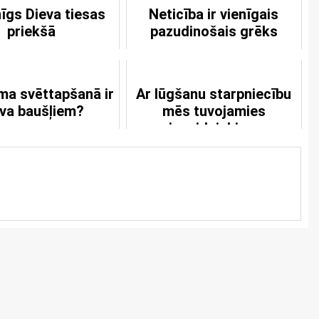
īgs Dieva tiesas
Neticība ir vienīgais
priekšā
pazudinošais grēks
ma svēttapšanā ir
Ar lūgšanu starpniecību
va baušļiem?
mēs tuvojamies
ienaidniekiem