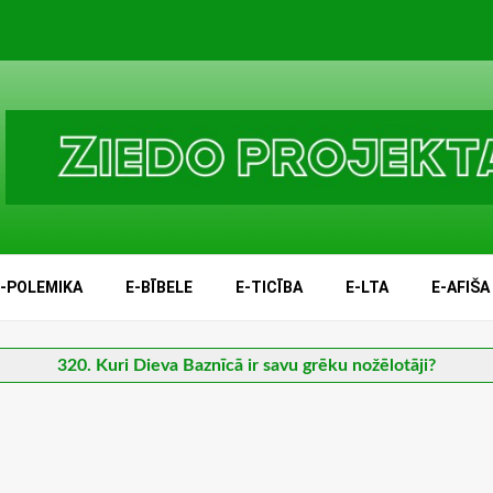
E-POLEMIKA
E-BĪBELE
E-TICĪBA
E-LTA
E-AFIŠA
320. Kuri Dieva Baznīcā ir savu grēku nožēlotāji?