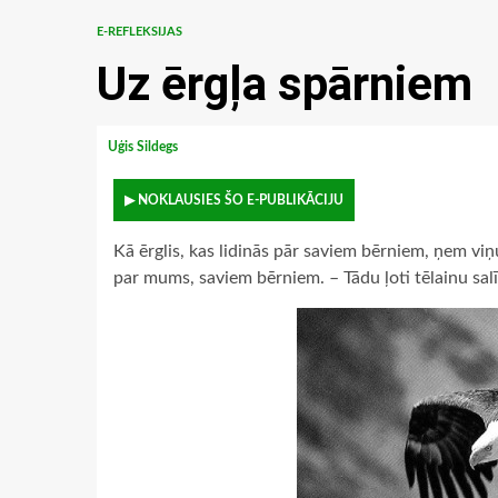
E-REFLEKSIJAS
Uz ērgļa spārniem
Uģis Sildegs
▶ NOKLAUSIES ŠO E-PUBLIKĀCIJU
Kā ērglis, kas lidinās pār saviem bērniem, ņem viņ
par mums, saviem bērniem. – Tādu ļoti tēlainu sal