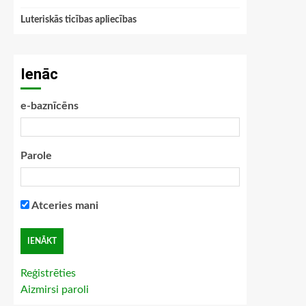
Luteriskās ticības apliecības
Ienāc
e-baznīcēns
Parole
Atceries mani
Reģistrēties
Aizmirsi paroli