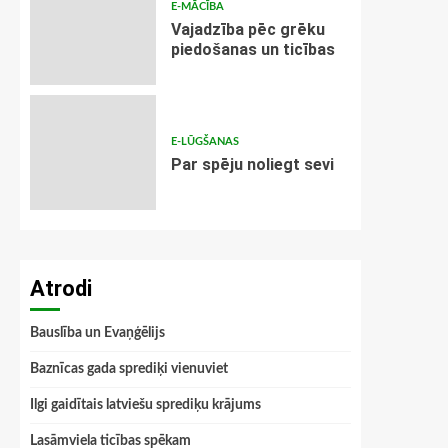
E-MĀCĪBA
Vajadzība pēc grēku
piedošanas un ticības
E-LŪGŠANAS
Par spēju noliegt sevi
Atrodi
Bauslība un Evaņģēlijs
Baznīcas gada sprediķi vienuviet
Ilgi gaidītais latviešu sprediķu krājums
Lasāmviela ticības spēkam