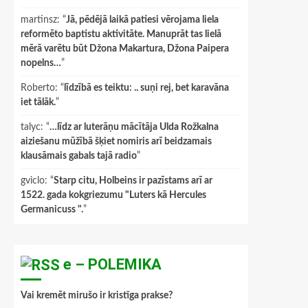
martinsz
: “
Jā, pēdējā laikā patiesi vērojama liela
reformēto baptistu aktivitāte. Manuprāt tas lielā
mērā varētu būt Džona Makartura, Džona Paipera
nopelns…
”
Roberto
: “
līdzībā es teiktu: .. suņi rej, bet karavāna
iet tālāk.
”
talyc
: “
…līdz ar luterāņu mācītāja Ulda Rožkalna
aiziešanu mūžībā šķiet nomiris arī beidzamais
klausāmais gabals tajā radio
”
gviclo
: “
Starp citu, Holbeins ir pazīstams arī ar
1522. gada kokgriezumu "Luters kā Hercules
Germanicuss ".
”
e – POLEMIKA
Vai kremēt mirušo ir kristīga prakse?