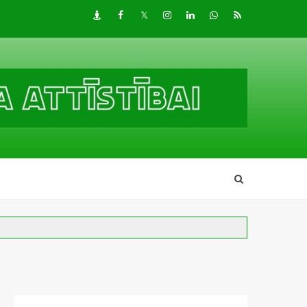
Draugiem
Facebook
Twitter
Instagram
LinkedIn
whatsapp
RSS