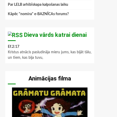
Par LELB arhibīskapa kalpošanas laiku
Kāpēc "nomira" e-BAZNĪCAs forums?
Dieva vārds katrai dienai
Ef.2:17
Kristus atnācis pasludināja mieru jums, kas bijāt tālu,
un tiem, kas bija tuvu,
Animācijas filma