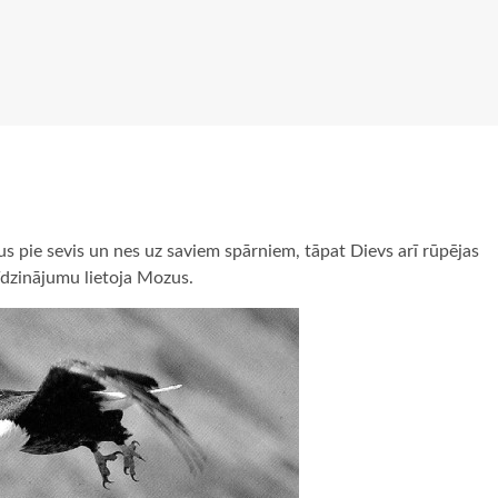
us pie sevis un nes uz saviem spārniem, tāpat Dievs arī rūpējas
īdzinājumu lietoja Mozus.