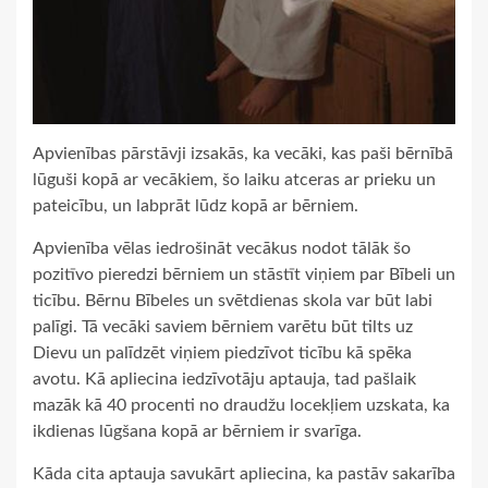
Apvienības pārstāvji izsakās, ka vecāki, kas paši bērnībā
lūguši kopā ar vecākiem, šo laiku atceras ar prieku un
pateicību, un labprāt lūdz kopā ar bērniem.
Apvienība vēlas iedrošināt vecākus nodot tālāk šo
pozitīvo pieredzi bērniem un stāstīt viņiem par Bībeli un
ticību. Bērnu Bībeles un svētdienas skola var būt labi
palīgi. Tā vecāki saviem bērniem varētu būt tilts uz
Dievu un palīdzēt viņiem piedzīvot ticību kā spēka
avotu. Kā apliecina iedzīvotāju aptauja, tad pašlaik
mazāk kā 40 procenti no draudžu locekļiem uzskata, ka
ikdienas lūgšana kopā ar bērniem ir svarīga.
Kāda cita aptauja savukārt apliecina, ka pastāv sakarība