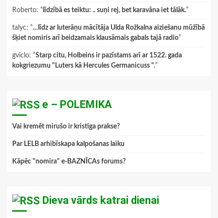
Roberto
: “
līdzībā es teiktu: .. suņi rej, bet karavāna iet tālāk.
”
talyc
: “
…līdz ar luterāņu mācītāja Ulda Rožkalna aiziešanu mūžībā
šķiet nomiris arī beidzamais klausāmais gabals tajā radio
”
gviclo
: “
Starp citu, Holbeins ir pazīstams arī ar 1522. gada
kokgriezumu "Luters kā Hercules Germanicuss ".
”
e – POLEMIKA
Vai kremēt mirušo ir kristīga prakse?
Par LELB arhibīskapa kalpošanas laiku
Kāpēc "nomira" e-BAZNĪCAs forums?
Dieva vārds katrai dienai