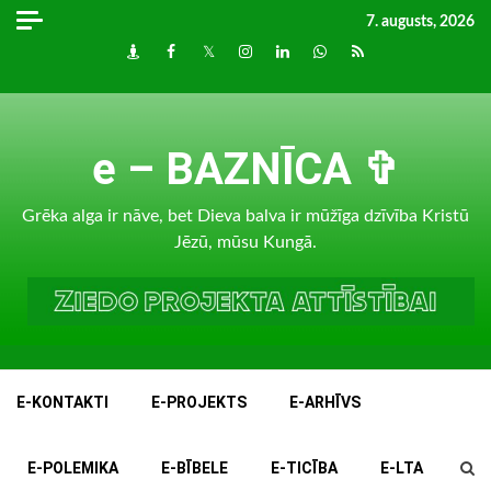
Skip
7. augusts, 2026
to
Draugiem
Facebook
Twitter
Instagram
LinkedIn
whatsapp
RSS
content
e – BAZNĪCA ✞
Grēka alga ir nāve, bet Dieva balva ir mūžīga dzīvība Kristū
Jēzū, mūsu Kungā.
E-KONTAKTI
E-PROJEKTS
E-ARHĪVS
E-POLEMIKA
E-BĪBELE
E-TICĪBA
E-LTA