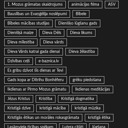
1. Mozus grāmatas skaidrojums
animācijas filma
ASV
Bauslības un Evaņģēlija noslēpumi
Bībele
Bībeles mācības studijas
Dienišķo lūgšanu gads
Dienišķā maize
Dieva Dēls
Dieva likums
Dieva mīlestība
Dieva vārds
Dieva Vārds katrai gada dienai
Dieva žēlastība
Dzīvības ceļš
e-baznica.lv
Es gribu dzīvot šīs dienas ar Tevi
Gads kopa ar Dītrihu Bonhēferu
grēku piedošana
Ikdienas ar Pirmo Mozus grāmatu
Ikdienas meditācijas
Jēzus Kristus
Kristība
Kristīgā dogmatika
Kristīgā dzīve
kristīgā mācība
kristīgā mūzika
Kristīgās ētikas un morāles rokasgrāmata
kristīgā ētika
Lasāmviela ticības spēkam
Lutera citāti
lūgšana