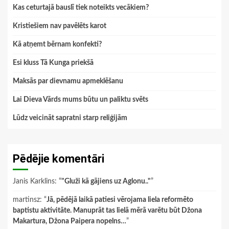
Kas ceturtajā bauslī tiek noteikts vecākiem?
Kristiešiem nav pavēlēts karot
Kā atņemt bērnam konfekti?
Esi kluss Tā Kunga priekšā
Maksās par dievnamu apmeklēšanu
Lai Dieva Vārds mums būtu un paliktu svēts
Lūdz veicināt sapratni starp reliģijām
Pēdējie komentāri
Janis Karklins
: “
"Gluži kā gājiens uz Aglonu.."
”
martinsz
: “
Jā, pēdējā laikā patiesi vērojama liela reformēto
baptistu aktivitāte. Manuprāt tas lielā mērā varētu būt Džona
Makartura, Džona Paipera nopelns…
”