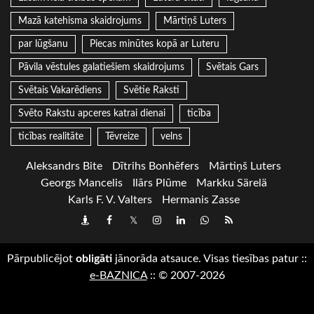
Mazā katehisma skaidrojums
Mārtiņš Luters
par lūgšanu
Piecas minūtes kopā ar Luteru
Pāvila vēstules galatiešiem skaidrojums
Svētais Gars
Svētais Vakarēdiens
Svētie Raksti
Svēto Rakstu apceres katrai dienai
ticība
ticības realitāte
Tēvreize
velns
Aleksandrs Bite
Dītrihs Bonhēfers
Mārtiņš Luters
Georgs Mancelis
Ilārs Plūme
Markku Särelä
Karls F. V. Valters
Hermanis Zasse
Draugiem
Facebook
Twitter
Instagram
LinkedIn
whatsapp
RSS
Pārpublicējot
obligāti
jānorāda atsauce. Visas tiesības patur
::
e-BAZNICA
::
© 2007-2026