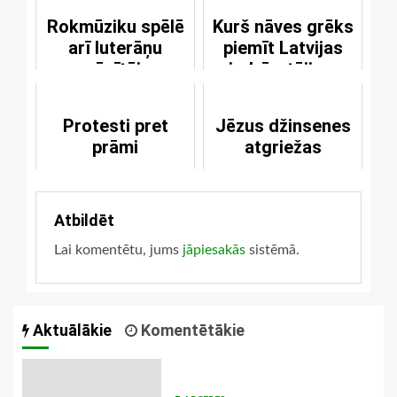
Rokmūziku spēlē
Kurš nāves grēks
arī luterāņu
piemīt Latvijas
mācītājs
iedzīvotājiem
Protesti pret
Jēzus džinsenes
prāmi
atgriežas
Atbildēt
Lai komentētu, jums
jāpiesakās
sistēmā.
Aktuālākie
Komentētākie