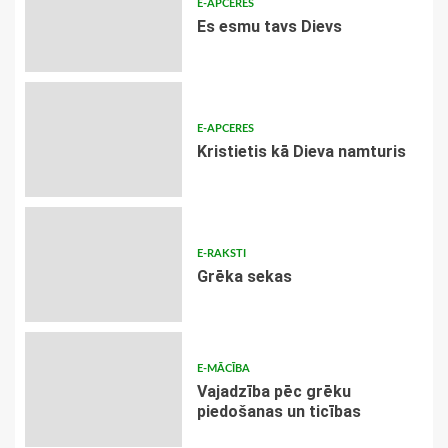
E-APCERES
Es esmu tavs Dievs
E-APCERES
Kristietis kā Dieva namturis
E-RAKSTI
Grēka sekas
E-MĀCĪBA
Vajadzība pēc grēku
piedošanas un ticības