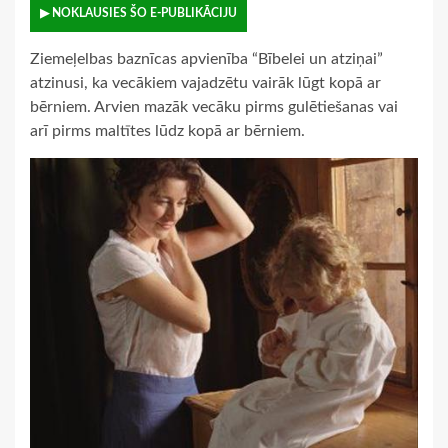
▶ NOKLAUSIES ŠO E-PUBLIKĀCIJU
Ziemeļelbas baznīcas apvienība “Bībelei un atziņai”
atzinusi, ka vecākiem vajadzētu vairāk lūgt kopā ar
bērniem. Arvien mazāk vecāku pirms gulētiešanas vai
arī pirms maltītes lūdz kopā ar bērniem.