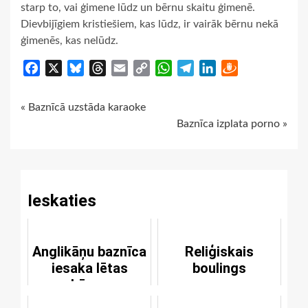
starp to, vai ģimene lūdz un bērnu skaitu ģimenē.
Dievbijīgiem kristiešiem, kas lūdz, ir vairāk bērnu nekā
ģimenēs, kas nelūdz.
Facebook
X
Bluesky
Threads
Email
Copy
WhatsApp
Telegram
LinkedIn
Draugiem
Link
Continue
« Baznīcā uzstāda karaoke
Baznīca izplata porno »
Reading
Ieskaties
Anglikāņu baznīca
Reliģiskais
iesaka lētas
boulings
kāzas