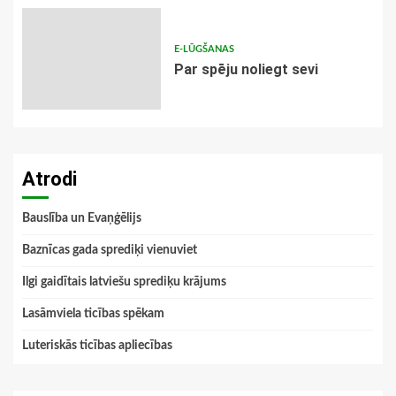
E-LŪGŠANAS
Par spēju noliegt sevi
Atrodi
Bauslība un Evaņģēlijs
Baznīcas gada sprediķi vienuviet
Ilgi gaidītais latviešu sprediķu krājums
Lasāmviela ticības spēkam
Luteriskās ticības apliecības