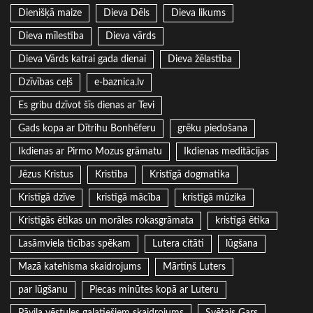
Dienišķā maize
Dieva Dēls
Dieva likums
Dieva mīlestība
Dieva vārds
Dieva Vārds katrai gada dienai
Dieva žēlastība
Dzīvības ceļš
e-baznica.lv
Es gribu dzīvot šīs dienas ar Tevi
Gads kopa ar Dītrihu Bonhēferu
grēku piedošana
Ikdienas ar Pirmo Mozus grāmatu
Ikdienas meditācijas
Jēzus Kristus
Kristība
Kristīgā dogmatika
Kristīgā dzīve
kristīgā mācība
kristīgā mūzika
Kristīgās ētikas un morāles rokasgrāmata
kristīgā ētika
Lasāmviela ticības spēkam
Lutera citāti
lūgšana
Mazā katehisma skaidrojums
Mārtiņš Luters
par lūgšanu
Piecas minūtes kopā ar Luteru