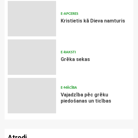
E-APCERES
Kristietis kā Dieva namturis
E-RAKSTI
Grēka sekas
E-MĀCĪBA
Vajadzība pēc grēku
piedošanas un ticības
Atrodi