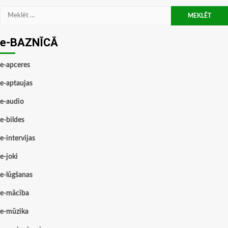
Meklēt:
e-BAZNĪCĀ
e-apceres
e-aptaujas
e-audio
e-bildes
e-intervijas
e-joki
e-lūgšanas
e-mācība
e-mūzika