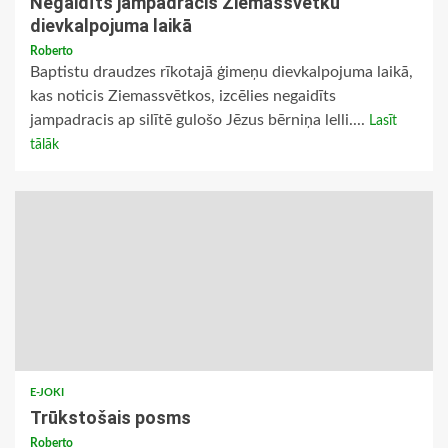
Negaidīts jampadracis Ziemassvētku
dievkalpojuma laikā
Roberto
Baptistu draudzes rīkotajā ģimeņu dievkalpojuma laikā,
kas noticis Ziemassvētkos, izcēlies negaidīts
jampadracis ap silītē gulošo Jēzus bērniņa lelli....
Lasīt
tālāk
E-JOKI
Trūkstošais posms
Roberto