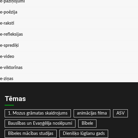
e-paziņojumi
e-poēzija
e-raksti
e-refleksijas
e-sprediķi
e-video
e-viktorīnas
e-ziņas
Tēmas
1. Mozus grāmatas skaidrojums
animācijas filma
ASV
Bauslības un Evaņģēlija noslēpumi
Bībele
Bībeles mācības studijas
Dienišķo lūgšanu gads