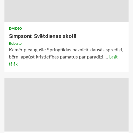
E-VIDEO
Simpsoni: Svētdienas skolā
Roberto
Kamēr pieaugušie Springfīldas baznīcā klausās sprediķi,
bērni apgūst kristietības pamatus par paradīzi....
Lasīt
tālāk