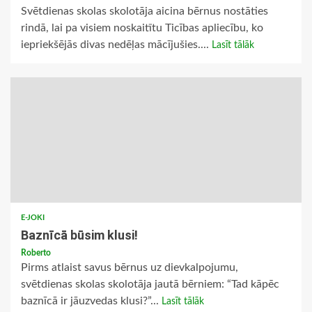
Svētdienas skolas skolotāja aicina bērnus nostāties
rindā, lai pa visiem noskaitītu Ticības apliecību, ko
iepriekšējās divas nedēļas mācījušies....
Lasīt tālāk
E-JOKI
Baznīcā būsim klusi!
Roberto
Pirms atlaist savus bērnus uz dievkalpojumu,
svētdienas skolas skolotāja jautā bērniem: “Tad kāpēc
baznīcā ir jāuzvedas klusi?”...
Lasīt tālāk