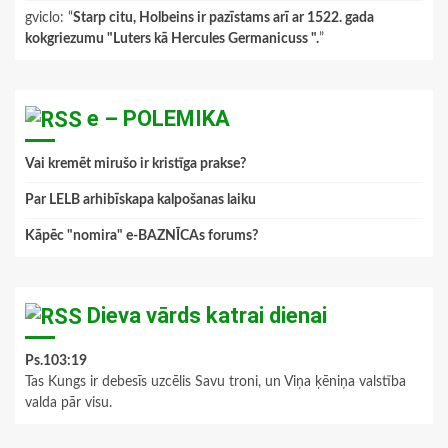
gviclo
: “
Starp citu, Holbeins ir pazīstams arī ar 1522. gada
kokgriezumu "Luters kā Hercules Germanicuss ".
”
e – POLEMIKA
Vai kremēt mirušo ir kristīga prakse?
Par LELB arhibīskapa kalpošanas laiku
Kāpēc "nomira" e-BAZNĪCAs forums?
Dieva vārds katrai dienai
Ps.103:19
Tas Kungs ir debesīs uzcēlis Savu troni, un Viņa ķēniņa valstība
valda pār visu.