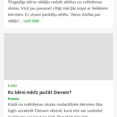
Trīsgadīgs bērns vēlējās redzēt attēlus no svētdienas
skolas. Viņš jau pavasarī cītīgi mācījās kopā ar lielākiem
bērniem. Es viņam parādīju attēlu “Jēzus līdzība par
sējēju”...
Lasīt tālāk
E-JOKI
Ko bērni mēdz jautāt Dievam?
Roberto
Kādā no svētdienas skolas nodarbībām bērniem tika
lūgts uzrakstīt Dievam vēstuli, kurā viņi var uzdodot