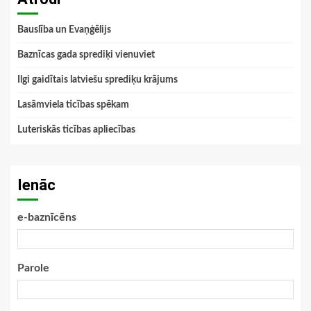
Bauslība un Evaņģēlijs
Baznīcas gada sprediķi vienuviet
Ilgi gaidītais latviešu sprediķu krājums
Lasāmviela ticības spēkam
Luteriskās ticības apliecības
Ienāc
e-baznīcēns
Parole