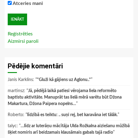
Atceries mani
Reģistrēties
Aizmirsi paroli
Pēdējie komentāri
Janis Karklins
: “
"Gluži kā gājiens uz Aglonu.."
”
martinsz
: “
Jā, pēdējā laikā patiesi vērojama liela reformēto
baptistu aktivitāte. Manuprāt tas lielā mērā varētu būt Džona
Makartura, Džona Paipera nopelns…
”
Roberto
: “
līdzībā es teiktu: .. suņi rej, bet karavāna iet tālāk.
”
talyc
: “
…līdz ar luterāņu mācītāja Ulda Rožkalna aiziešanu mūžībā
šķiet nomiris arī beidzamais klausāmais gabals tajā radio
”