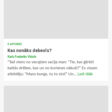
E-APCERES
Kas nonāks debesīs?
Karls Frederiks Vislofs
“Tad viens no vecajiem sacīja man: “Tie, kas ģērbti
baltās drēbes, kas un no kurienes nākuši?” Es viņam
atbildēju: “Mans kungs, tu to zini!” Un...
Lasīt tālāk