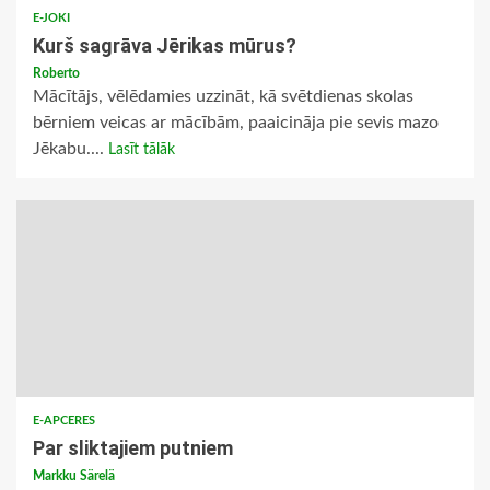
E-JOKI
Kurš sagrāva Jērikas mūrus?
Roberto
Mācītājs, vēlēdamies uzzināt, kā svētdienas skolas
bērniem veicas ar mācībām, paaicināja pie sevis mazo
Jēkabu....
Lasīt tālāk
E-APCERES
Par sliktajiem putniem
Markku Särelä