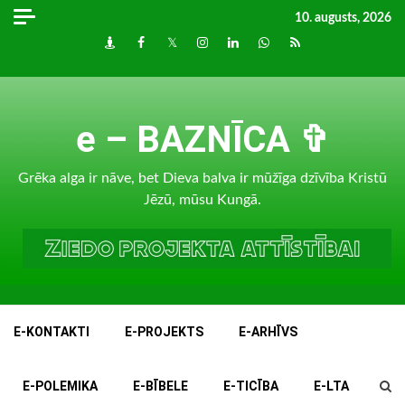
Skip
10. augusts, 2026
to
Draugiem
Facebook
Twitter
Instagram
LinkedIn
whatsapp
RSS
content
e – BAZNĪCA ✞
Grēka alga ir nāve, bet Dieva balva ir mūžīga dzīvība Kristū
Jēzū, mūsu Kungā.
E-KONTAKTI
E-PROJEKTS
E-ARHĪVS
E-POLEMIKA
E-BĪBELE
E-TICĪBA
E-LTA