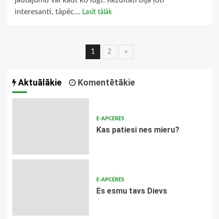
jautājumu vai kaut ko lūgt. Rezultāti bija ļoti
interesanti, tāpēc...
Lasīt tālāk
Ziņu
1
2
»
navigācija
Aktuālākie
Komentētākie
E-APCERES
​Kas patiesi nes mieru?
E-APCERES
Es esmu tavs Dievs