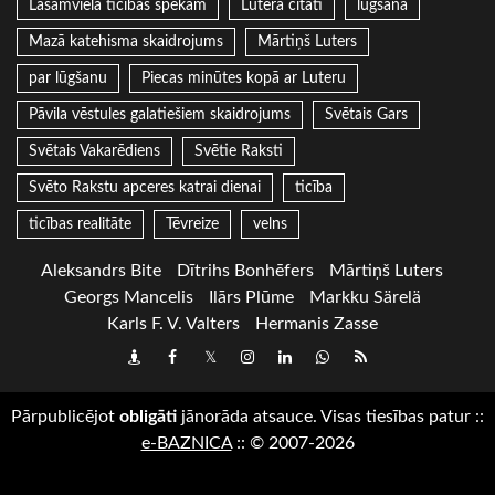
Lasāmviela ticības spēkam
Lutera citāti
lūgšana
Mazā katehisma skaidrojums
Mārtiņš Luters
par lūgšanu
Piecas minūtes kopā ar Luteru
Pāvila vēstules galatiešiem skaidrojums
Svētais Gars
Svētais Vakarēdiens
Svētie Raksti
Svēto Rakstu apceres katrai dienai
ticība
ticības realitāte
Tēvreize
velns
Aleksandrs Bite
Dītrihs Bonhēfers
Mārtiņš Luters
Georgs Mancelis
Ilārs Plūme
Markku Särelä
Karls F. V. Valters
Hermanis Zasse
Draugiem
Facebook
Twitter
Instagram
LinkedIn
whatsapp
RSS
Pārpublicējot
obligāti
jānorāda atsauce. Visas tiesības patur
::
e-BAZNICA
::
© 2007-2026