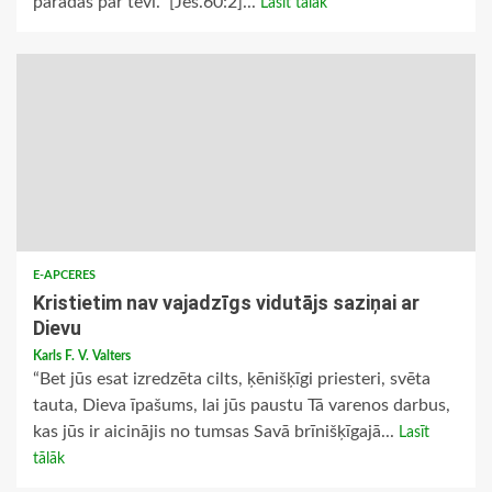
parādās pār tevi.” [Jes.60:2]...
Lasīt tālāk
E-APCERES
Kristietim nav vajadzīgs vidutājs saziņai ar
Dievu
Karls F. V. Valters
“Bet jūs esat izredzēta cilts, ķēnišķīgi priesteri, svēta
tauta, Dieva īpašums, lai jūs paustu Tā varenos darbus,
kas jūs ir aicinājis no tumsas Savā brīnišķīgajā...
Lasīt
tālāk