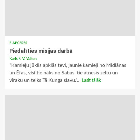
E-APCERES
Piedalīties misijas darbā
Karls F. V. Valters
“Kamieļu jūklis apklās tevi, jaunie kamieļi no Midiānas
un Ēfas, visi tie nāks no Sabas, tie atnesīs zeltu un
vīraku un teiks Tā Kunga slavu.”...
Lasīt tālāk