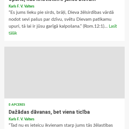
Karls F. V. Valters
“Es jums lieku pie sirds, brāļi, Dieva žēlsirdības vārdā
nodot sevi pašus par dzīvu, svētu Dievam patīkamu
upuri, tā lai ir jūsu garīgā kalpošana.” (Rom.12:1)...
Lasīt
tālāk
E-APCERES
Dažādas dāvanas, bet viena ticība
Karls F. V. Valters
“Tad nu es ieteicu ikvienam starp jums tās žēlastības