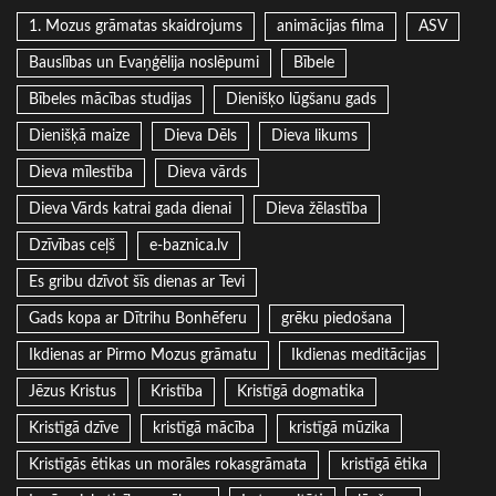
1. Mozus grāmatas skaidrojums
animācijas filma
ASV
Bauslības un Evaņģēlija noslēpumi
Bībele
Bībeles mācības studijas
Dienišķo lūgšanu gads
Dienišķā maize
Dieva Dēls
Dieva likums
Dieva mīlestība
Dieva vārds
Dieva Vārds katrai gada dienai
Dieva žēlastība
Dzīvības ceļš
e-baznica.lv
Es gribu dzīvot šīs dienas ar Tevi
Gads kopa ar Dītrihu Bonhēferu
grēku piedošana
Ikdienas ar Pirmo Mozus grāmatu
Ikdienas meditācijas
Jēzus Kristus
Kristība
Kristīgā dogmatika
Kristīgā dzīve
kristīgā mācība
kristīgā mūzika
Kristīgās ētikas un morāles rokasgrāmata
kristīgā ētika