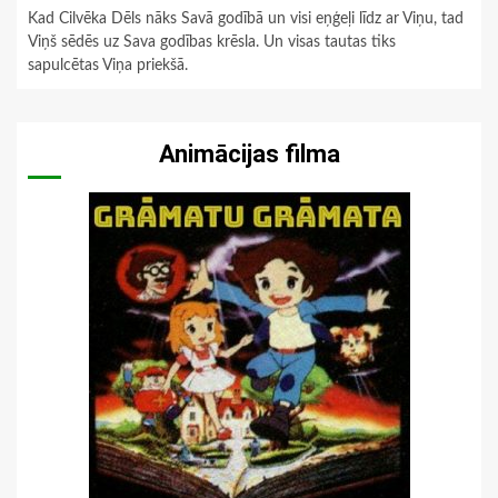
Kad Cilvēka Dēls nāks Savā godībā un visi eņģeļi līdz ar Viņu, tad
Viņš sēdēs uz Sava godības krēsla. Un visas tautas tiks
sapulcētas Viņa priekšā.
Animācijas filma