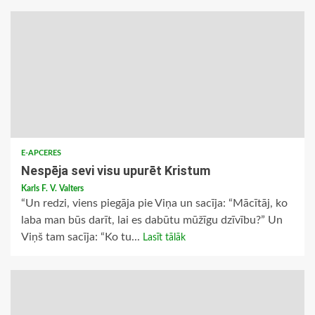
E-APCERES
Nespēja sevi visu upurēt Kristum
Karls F. V. Valters
“Un redzi, viens piegāja pie Viņa un sacīja: “Mācītāj, ko
laba man būs darīt, lai es dabūtu mūžīgu dzīvību?” Un
Viņš tam sacīja: “Ko tu...
Lasīt tālāk