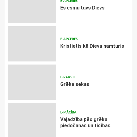
E-APCERES
Es esmu tavs Dievs
E-APCERES
Kristietis kā Dieva namturis
E-RAKSTI
Grēka sekas
E-MĀCĪBA
Vajadzība pēc grēku
piedošanas un ticības