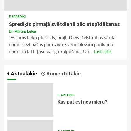
E-SPREDIĶI
Sprediķis pirmajā svētdienā pēc atspīdēšanas
Dr. Mārtiņš Luters
“Es jums lieku pie sirds, brāļi, Dieva žēlsirdības vārdā
nodot sevi pašus par dzīvu, svētu Dievam patīkamu
upuri, tā lai ir jūsu garīgā kalpošana. Un...
Lasīt tālāk
Aktuālākie
Komentētākie
E-APCERES
​Kas patiesi nes mieru?