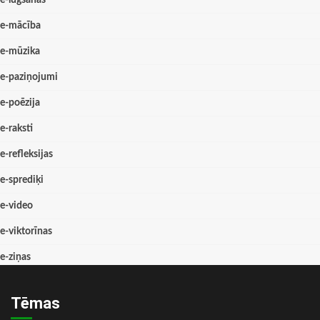
e-lūgšanas
e-mācība
e-mūzika
e-paziņojumi
e-poēzija
e-raksti
e-refleksijas
e-sprediķi
e-video
e-viktorīnas
e-ziņas
Tēmas