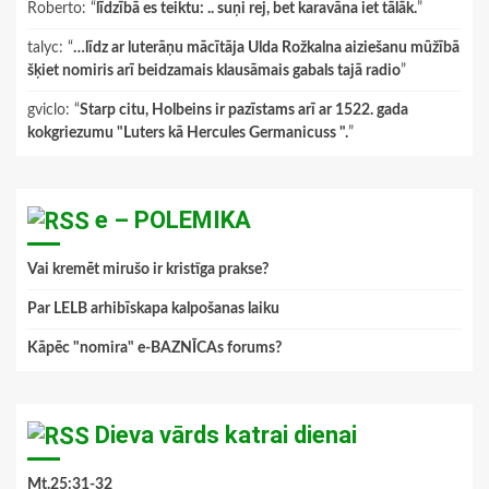
Roberto
: “
līdzībā es teiktu: .. suņi rej, bet karavāna iet tālāk.
”
talyc
: “
…līdz ar luterāņu mācītāja Ulda Rožkalna aiziešanu mūžībā
šķiet nomiris arī beidzamais klausāmais gabals tajā radio
”
gviclo
: “
Starp citu, Holbeins ir pazīstams arī ar 1522. gada
kokgriezumu "Luters kā Hercules Germanicuss ".
”
e – POLEMIKA
Vai kremēt mirušo ir kristīga prakse?
Par LELB arhibīskapa kalpošanas laiku
Kāpēc "nomira" e-BAZNĪCAs forums?
Dieva vārds katrai dienai
Mt.25:31-32