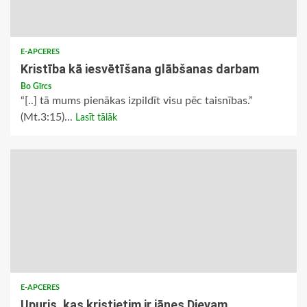
E-APCERES
Kristība kā iesvētīšana glābšanas darbam
Bo Gīrcs
“[..] tā mums pienākas izpildīt visu pēc taisnības.”
(Mt.3:15)...
Lasīt tālāk
E-APCERES
Upuris, kas kristietim ir jānes Dievam