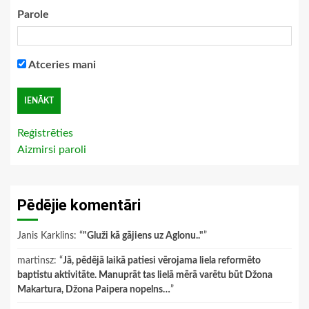
Parole
Atceries mani
Reģistrēties
Aizmirsi paroli
Pēdējie komentāri
Janis Karklins
: “
"Gluži kā gājiens uz Aglonu.."
”
martinsz
: “
Jā, pēdējā laikā patiesi vērojama liela reformēto
baptistu aktivitāte. Manuprāt tas lielā mērā varētu būt Džona
Makartura, Džona Paipera nopelns…
”