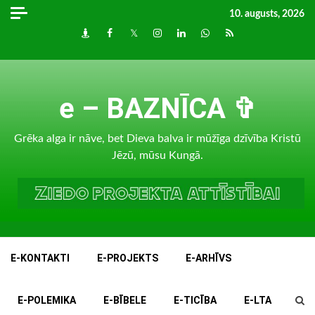
Skip
10. augusts, 2026
to
Draugiem
Facebook
Twitter
Instagram
LinkedIn
whatsapp
RSS
content
e – BAZNĪCA ✞
Grēka alga ir nāve, bet Dieva balva ir mūžīga dzīvība Kristū
Jēzū, mūsu Kungā.
E-KONTAKTI
E-PROJEKTS
E-ARHĪVS
E-POLEMIKA
E-BĪBELE
E-TICĪBA
E-LTA