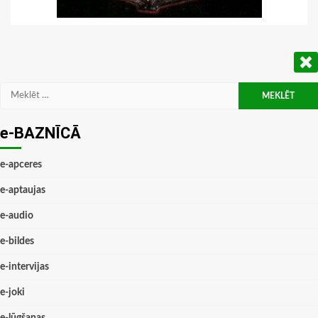
Meklēt:
e-BAZNĪCĀ
e-apceres
e-aptaujas
e-audio
e-bildes
e-intervijas
e-joki