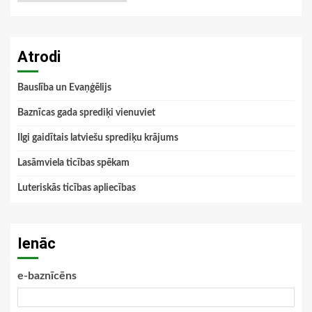
Atrodi
Bauslība un Evaņģēlijs
Baznīcas gada sprediķi vienuviet
Ilgi gaidītais latviešu sprediķu krājums
Lasāmviela ticības spēkam
Luteriskās ticības apliecības
Ienāc
e-baznīcēns