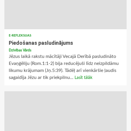
E-REFLEKSIJAS
Piedošanas pasludinājums
Dzīvības Vārds
Jēzus laikā rakstu mācītāji Vecajā Derībā pasludināto
Evaņģēliju (Rom.1:1-2) bija reducējuši līdz neizpildāmu
likumu krājumam (Jņ.5:39). Tādēļ arī vienkāršie ļaudis
sagaidīja Jēzu ar tik priekpilnu...
Lasīt tālāk