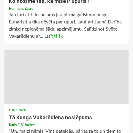
Ko nozīmē tas, ka mise ir upuris?
Hermanis Zasse
Jau ļoti ātri, iespējams jau pirmā gadsimta beigās,
Euharistija tika dēvēta par upuri, kaut arī Jaunā Derība
zīmīgi nepieņēma šādu apzīmējumu. Salīdzinot Svēto
Vakarēdienu ar...
Lasīt tālāk
E-APCERES
Tā Kunga Vakarēdiena noslēpums
Karls F. V. Valters
“Un, maizi ņēmis, Viņš pateicās, pārlauza to un tiem to