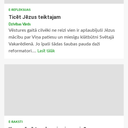
E-REFLEKSIJAS
Ticēt Jēzus teiktajam
Dzīvības Vārds
Vēstures gaitā cilvēki ne reizi vien ir apšaubījuši Jēzus
mācību par Viņa patiesu un miesīgu klātbūtni Svētajā
Vakarēdienā. Jo īpaši šādas šaubas pauda daži
reformatori....
Lasīt tālāk
E-RAKSTI