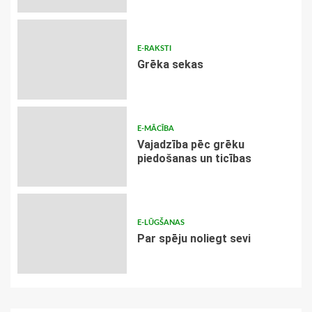
E-RAKSTI
Grēka sekas
E-MĀCĪBA
Vajadzība pēc grēku
piedošanas un ticības
E-LŪGŠANAS
Par spēju noliegt sevi