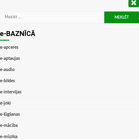
Meklēt:
e-BAZNĪCĀ
e-apceres
e-aptaujas
e-audio
e-bildes
e-intervijas
e-joki
e-lūgšanas
e-mācība
e-mūzika