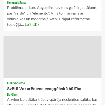
Hermanis Zasse
Problēma, ar kuru Augustīns nav ticis galā, ir jautājums
par “vārdu” un “elementu“. Viņš to ir risinājis ar
viduslaikos un modernajā katoļu, tāpat reformatoru
teoloģijā...
Lasīt tālāk
E-REFLEKSIJAS
Svētā Vakarēdiena evaņģēliskā būtība
Bo Gīrcs
Aizvien izplatītāka kļūst vispārēja necienības sajūta, kas