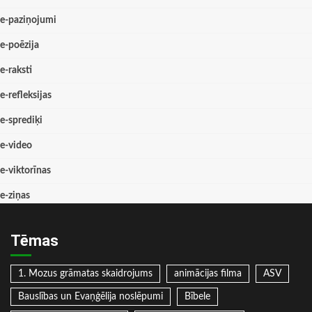
e-paziņojumi
e-poēzija
e-raksti
e-refleksijas
e-sprediķi
e-video
e-viktorīnas
e-ziņas
Tēmas
1. Mozus grāmatas skaidrojums
animācijas filma
ASV
Bauslības un Evaņģēlija noslēpumi
Bībele