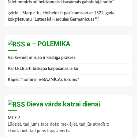
šķiet nomiris arī beidzamais klausāmais gabals tajā radio
”
gviclo
: “
Starp citu, Holbeins ir pazīstams arī ar 1522. gada
kokgriezumu "Luters kā Hercules Germanicuss ".
”
e – POLEMIKA
Vai kremēt mirušo ir kristīga prakse?
Par LELB arhibīskapa kalpošanas laiku
Kāpēc "nomira" e-BAZNĪCAs forums?
Dieva vārds katrai dienai
Mt.7:7
Lūdziet, tad jums taps dots; meklējiet, tad jūs atradīsit;
klaudziniet, tad jums taps atvērts.