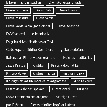
Bībeles mācības studijas
Dienišķo lūgšanu gads
Dienišķā maize
Dieva Dēls
Dieva likums
Dieva mīlestība
Dieva vārds
Dieva Vārds katrai gada dienai
Dieva žēlastība
Dzīvības ceļš
e-baznica.lv
Es gribu dzīvot šīs dienas ar Tevi
Gads kopa ar Dītrihu Bonhēferu
grēku piedošana
Ikdienas ar Pirmo Mozus grāmatu
Ikdienas meditācijas
Jēzus Kristus
Kristība
Kristīgā dogmatika
Kristīgā dzīve
kristīgā mācība
kristīgā mūzika
Kristīgās ētikas un morāles rokasgrāmata
kristīgā ētika
Lasāmviela ticības spēkam
Lutera citāti
lūgšana
Mazā katehisma skaidrojums
Mārtiņš Luters
par lūgšanu
Piecas minūtes kopā ar Luteru