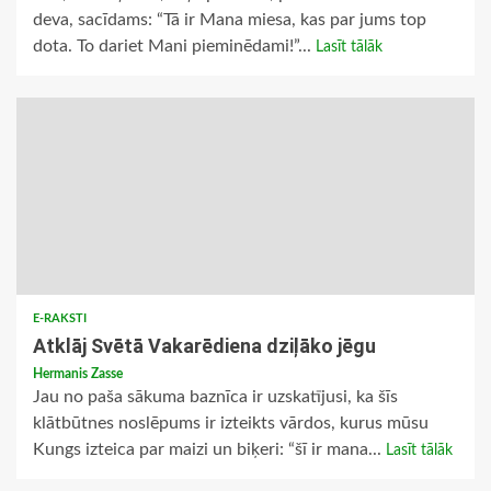
deva, sacīdams: “Tā ir Mana miesa, kas par jums top
dota. To dariet Mani pieminēdami!”...
Lasīt tālāk
E-RAKSTI
Atklāj Svētā Vakarēdiena dziļāko jēgu
Hermanis Zasse
Jau no paša sākuma baznīca ir uzskatījusi, ka šīs
klātbūtnes noslēpums ir izteikts vārdos, kurus mūsu
Kungs izteica par maizi un biķeri: “šī ir mana...
Lasīt tālāk