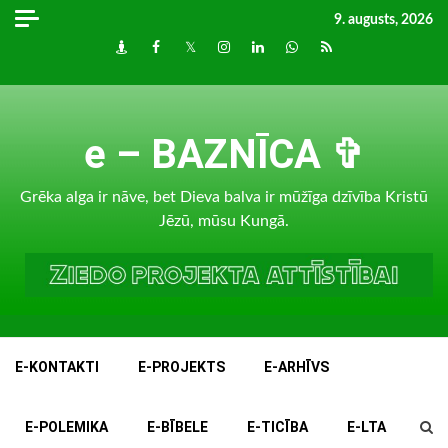
Skip
9. augusts, 2026
to
Draugiem
Facebook
Twitter
Instagram
LinkedIn
whatsapp
RSS
content
e – BAZNĪCA ✞
Grēka alga ir nāve, bet Dieva balva ir mūžīga dzīvība Kristū
Jēzū, mūsu Kungā.
E-KONTAKTI
E-PROJEKTS
E-ARHĪVS
E-POLEMIKA
E-BĪBELE
E-TICĪBA
E-LTA