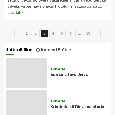
attur cilvēkus no Svētā Vakarēdiena. Var arī gadīties, ka
cilvēks vispār nav nonācis tik tālu, lai apzinātos pat...
Lasīt tālāk
Ziņu
«
1
2
3
4
5
6
…
13
»
navigācija
Aktuālākie
Komentētākie
E-APCERES
Es esmu tavs Dievs
E-APCERES
Kristietis kā Dieva namturis