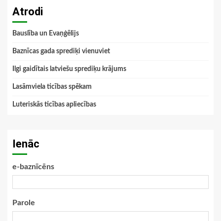
Atrodi
Bauslība un Evaņģēlijs
Baznīcas gada sprediķi vienuviet
Ilgi gaidītais latviešu sprediķu krājums
Lasāmviela ticības spēkam
Luteriskās ticības apliecības
Ienāc
e-baznīcēns
Parole