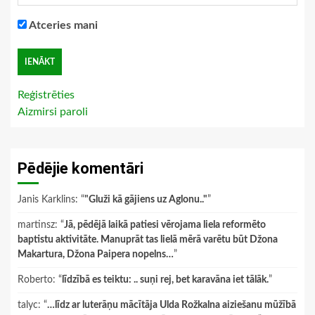
Atceries mani
Reģistrēties
Aizmirsi paroli
Pēdējie komentāri
Janis Karklins
: “
"Gluži kā gājiens uz Aglonu.."
”
martinsz
: “
Jā, pēdējā laikā patiesi vērojama liela reformēto
baptistu aktivitāte. Manuprāt tas lielā mērā varētu būt Džona
Makartura, Džona Paipera nopelns…
”
Roberto
: “
līdzībā es teiktu: .. suņi rej, bet karavāna iet tālāk.
”
talyc
: “
…līdz ar luterāņu mācītāja Ulda Rožkalna aiziešanu mūžībā