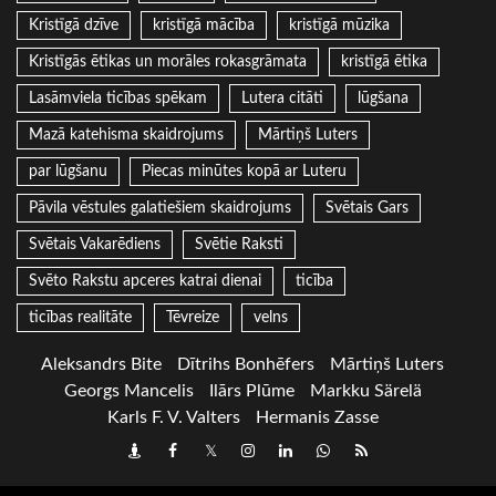
Kristīgā dzīve
kristīgā mācība
kristīgā mūzika
Kristīgās ētikas un morāles rokasgrāmata
kristīgā ētika
Lasāmviela ticības spēkam
Lutera citāti
lūgšana
Mazā katehisma skaidrojums
Mārtiņš Luters
par lūgšanu
Piecas minūtes kopā ar Luteru
Pāvila vēstules galatiešiem skaidrojums
Svētais Gars
Svētais Vakarēdiens
Svētie Raksti
Svēto Rakstu apceres katrai dienai
ticība
ticības realitāte
Tēvreize
velns
Aleksandrs Bite
Dītrihs Bonhēfers
Mārtiņš Luters
Georgs Mancelis
Ilārs Plūme
Markku Särelä
Karls F. V. Valters
Hermanis Zasse
Draugiem
Facebook
Twitter
Instagram
LinkedIn
whatsapp
RSS