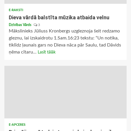
E-RAKSTI
Dieva vārdā balstīta mūzika atbaida velnu
Dzīvības Vārds
3
Mākslinieks Jūliuss Kronbergs uzgleznoja šeit redzamo
gleznu, lai izskaidrotu 1.Sam.16:23 tekstu: “Un notika,
tiklīdz ļaunais gars no Dieva nāca pār Saulu, tad Dāvids
ņēma cītaru...
Lasīt tālāk
E-APCERES