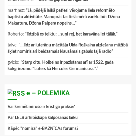
martinsz
: “
Jā, pēdējā laikā patiesi vērojama liela reformēto
baptistu aktivitāte. Manuprāt tas lielā mērā varētu būt Džona
Makartura, Džona Paipera nopelns…
”
Roberto
: “
līdzībā es teiktu: .. suņi rej, bet karavāna iet tālāk.
”
talyc
: “
…līdz ar luterāņu mācītāja Ulda Rožkalna aiziešanu mūžībā
šķiet nomiris arī beidzamais klausāmais gabals tajā radio
”
gviclo
: “
Starp citu, Holbeins ir pazīstams arī ar 1522. gada
kokgriezumu "Luters kā Hercules Germanicuss ".
”
e – POLEMIKA
Vai kremēt mirušo ir kristīga prakse?
Par LELB arhibīskapa kalpošanas laiku
Kāpēc "nomira" e-BAZNĪCAs forums?