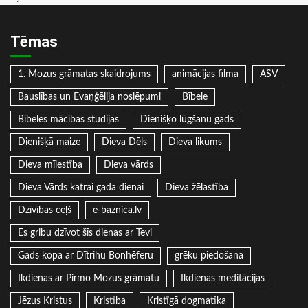
Tēmas
1. Mozus grāmatas skaidrojums
animācijas filma
ASV
Bauslības un Evaņģēlija noslēpumi
Bībele
Bībeles mācības studijas
Dienišķo lūgšanu gads
Dienišķā maize
Dieva Dēls
Dieva likums
Dieva mīlestība
Dieva vārds
Dieva Vārds katrai gada dienai
Dieva žēlastība
Dzīvības ceļš
e-baznica.lv
Es gribu dzīvot šīs dienas ar Tevi
Gads kopa ar Dītrihu Bonhēferu
grēku piedošana
Ikdienas ar Pirmo Mozus grāmatu
Ikdienas meditācijas
Jēzus Kristus
Kristība
Kristīgā dogmatika