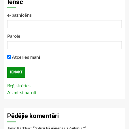
Ienāc
e-baznīcēns
Parole
Atceries mani
Reģistrēties
Aizmirsi paroli
Pēdējie komentāri
Janis Karklins
: “
"Gluži kā gājiens uz Aglonu.."
”