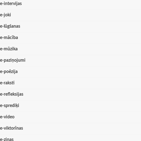
e-intervijas
e-joki
e-lūgšanas
e-mācība
e-mūzika
e-paziņojumi
e-poēzija
e-raksti
e-refleksijas
e-sprediķi
e-video
e-viktorīnas
e-ziņas