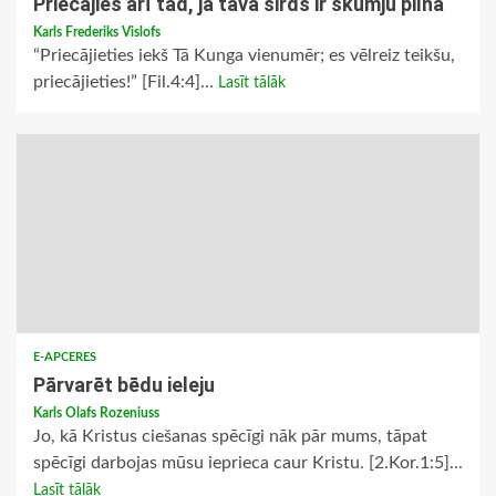
Priecājies arī tad, ja tava sirds ir skumju pilna
Karls Frederiks Vislofs
“Priecājieties iekš Tā Kunga vienumēr; es vēlreiz teikšu,
priecājieties!” [Fil.4:4]...
Lasīt tālāk
E-APCERES
Pārvarēt bēdu ieleju
Karls Olafs Rozeniuss
Jo, kā Kristus ciešanas spēcīgi nāk pār mums, tāpat
spēcīgi darbojas mūsu ieprieca caur Kristu. [2.Kor.1:5]...
Lasīt tālāk