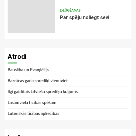
E-LŪGŠANAS
Par spēju noliegt sevi
Atrodi
Bauslība un Evaņģēlijs
Baznīcas gada sprediķi vienuviet
Ilgi gaidītais latviešu sprediķu krājums
Lasāmviela ticības spēkam
Luteriskās ticības apliecības