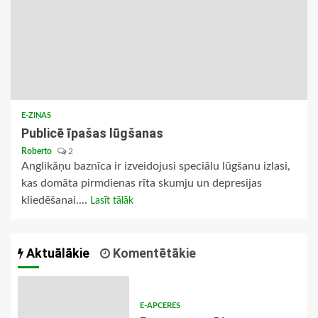
E-ZIŅAS
Publicē īpašas lūgšanas
Roberto
2
Anglikāņu baznīca ir izveidojusi speciālu lūgšanu izlasi,
kas domāta pirmdienas rīta skumju un depresijas
kliedēšanai....
Lasīt tālāk
Aktuālākie
Komentētākie
E-APCERES