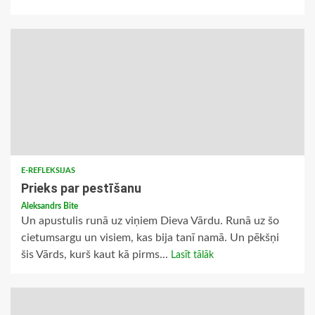
E-REFLEKSIJAS
Prieks par pestīšanu
Aleksandrs Bite
Un apustulis runā uz viņiem Dieva Vārdu. Runā uz šo
cietumsargu un visiem, kas bija tanī namā. Un pēkšņi
šis Vārds, kurš kaut kā pirms...
Lasīt tālāk