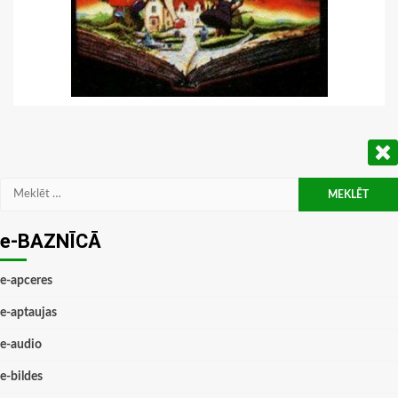
Meklēt:
e-BAZNĪCĀ
e-apceres
e-aptaujas
e-audio
e-bildes