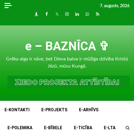
Skip
7. augusts, 2026
to
Draugiem
Facebook
Twitter
Instagram
LinkedIn
whatsapp
RSS
content
e – BAZNĪCA ✞
Grēka alga ir nāve, bet Dieva balva ir mūžīga dzīvība Kristū
Jēzū, mūsu Kungā.
E-KONTAKTI
E-PROJEKTS
E-ARHĪVS
E-POLEMIKA
E-BĪBELE
E-TICĪBA
E-LTA