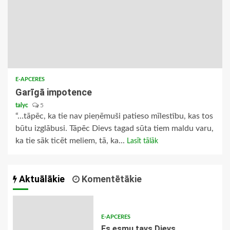
E-APCERES
Garīgā impotence
talyc
5
“…tāpēc, ka tie nav pieņēmuši patieso mīlestību, kas tos
būtu izglābusi. Tāpēc Dievs tagad sūta tiem maldu varu,
ka tie sāk ticēt meliem, tā, ka...
Lasīt tālāk
Aktuālākie
Komentētākie
E-APCERES
Es esmu tavs Dievs