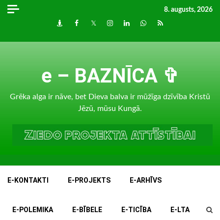
Skip
8. augusts, 2026
to
Draugiem
Facebook
Twitter
Instagram
LinkedIn
whatsapp
RSS
content
e – BAZNĪCA ✞
Grēka alga ir nāve, bet Dieva balva ir mūžīga dzīvība Kristū
Jēzū, mūsu Kungā.
E-KONTAKTI
E-PROJEKTS
E-ARHĪVS
E-POLEMIKA
E-BĪBELE
E-TICĪBA
E-LTA