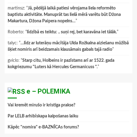
martinsz
: “
Jā, pēdējā laikā patiesi vērojama liela reformēto
baptistu aktivitāte. Manuprāt tas lielā mērā varētu būt Džona
Makartura, Džona Paipera nopelns…
”
Roberto
: “
līdzībā es teiktu: .. suņi rej, bet karavāna iet tālāk.
”
talyc
: “
…līdz ar luterāņu mācītāja Ulda Rožkalna aiziešanu mūžībā
šķiet nomiris arī beidzamais klausāmais gabals tajā radio
”
gviclo
: “
Starp citu, Holbeins ir pazīstams arī ar 1522. gada
kokgriezumu "Luters kā Hercules Germanicuss ".
”
e – POLEMIKA
Vai kremēt mirušo ir kristīga prakse?
Par LELB arhibīskapa kalpošanas laiku
Kāpēc "nomira" e-BAZNĪCAs forums?