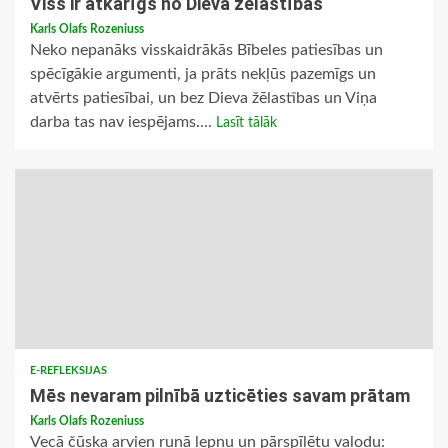
Viss ir atkarīgs no Dieva žēlastības
Karls Olafs Rozeniuss
Neko nepanāks visskaidrākās Bībeles patiesības un
spēcīgākie argumenti, ja prāts nekļūs pazemīgs un
atvērts patiesībai, un bez Dieva žēlastības un Viņa
darba tas nav iespējams....
Lasīt tālāk
E-REFLEKSIJAS
Mēs nevaram pilnībā uzticēties savam prātam
Karls Olafs Rozeniuss
Vecā čūska arvien runā lepnu un pārspīlētu valodu: