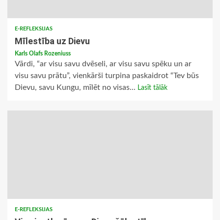
E-REFLEKSIJAS
Mīlestība uz Dievu
Karls Olafs Rozeniuss
Vārdi, “ar visu savu dvēseli, ar visu savu spēku un ar
visu savu prātu”, vienkārši turpina paskaidrot “Tev būs
Dievu, savu Kungu, mīlēt no visas...
Lasīt tālāk
E-REFLEKSIJAS