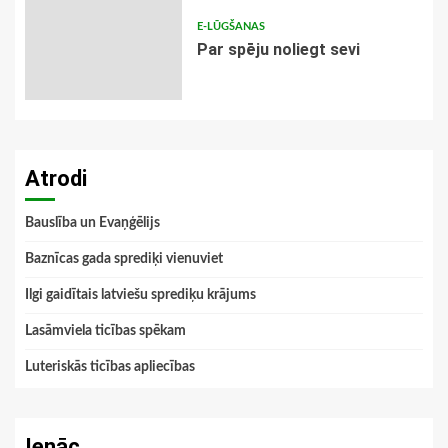
E-LŪGŠANAS
Par spēju noliegt sevi
Atrodi
Bauslība un Evaņģēlijs
Baznīcas gada sprediķi vienuviet
Ilgi gaidītais latviešu sprediķu krājums
Lasāmviela ticības spēkam
Luteriskās ticības apliecības
Ienāc