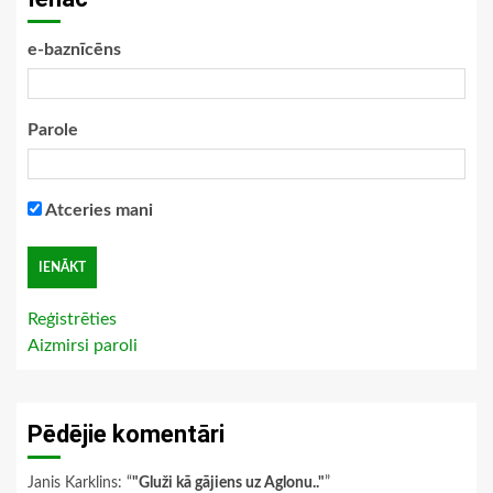
e-baznīcēns
Parole
Atceries mani
Reģistrēties
Aizmirsi paroli
Pēdējie komentāri
Janis Karklins
: “
"Gluži kā gājiens uz Aglonu.."
”