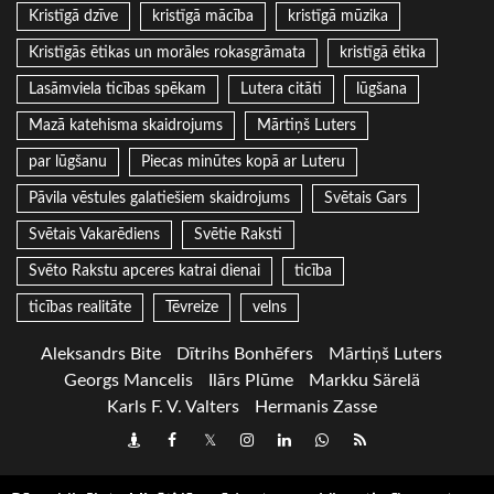
Kristīgā dzīve
kristīgā mācība
kristīgā mūzika
Kristīgās ētikas un morāles rokasgrāmata
kristīgā ētika
Lasāmviela ticības spēkam
Lutera citāti
lūgšana
Mazā katehisma skaidrojums
Mārtiņš Luters
par lūgšanu
Piecas minūtes kopā ar Luteru
Pāvila vēstules galatiešiem skaidrojums
Svētais Gars
Svētais Vakarēdiens
Svētie Raksti
Svēto Rakstu apceres katrai dienai
ticība
ticības realitāte
Tēvreize
velns
Aleksandrs Bite
Dītrihs Bonhēfers
Mārtiņš Luters
Georgs Mancelis
Ilārs Plūme
Markku Särelä
Karls F. V. Valters
Hermanis Zasse
Draugiem
Facebook
Twitter
Instagram
LinkedIn
whatsapp
RSS