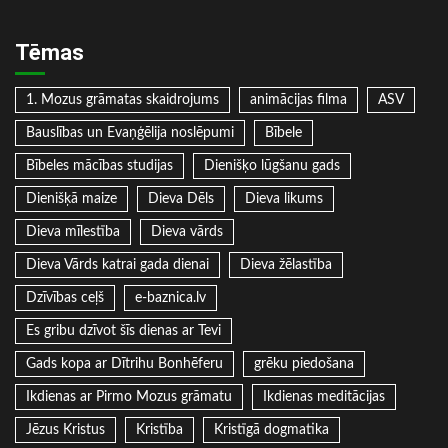
Tēmas
1. Mozus grāmatas skaidrojums
animācijas filma
ASV
Bauslības un Evaņģēlija noslēpumi
Bībele
Bībeles mācības studijas
Dienišķo lūgšanu gads
Dienišķā maize
Dieva Dēls
Dieva likums
Dieva mīlestība
Dieva vārds
Dieva Vārds katrai gada dienai
Dieva žēlastība
Dzīvības ceļš
e-baznica.lv
Es gribu dzīvot šīs dienas ar Tevi
Gads kopa ar Dītrihu Bonhēferu
grēku piedošana
Ikdienas ar Pirmo Mozus grāmatu
Ikdienas meditācijas
Jēzus Kristus
Kristība
Kristīgā dogmatika