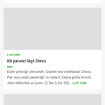
E-APCERES
Kā pareizi lūgt Dievu
talyc
Esiet priecīgi vienumēr, lūdziet bez mitēšanās Dievu.
Par visu esiet pateicīgi! Jo tāda ir Dieva griba Kristū
Jēzū attiecībā uz jums. [1.Tes.5:16-18]...
Lasīt tālāk