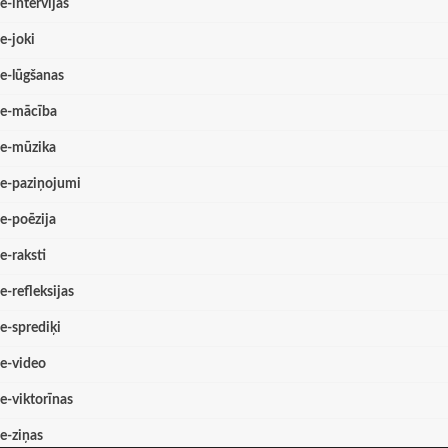
e-intervijas
e-joki
e-lūgšanas
e-mācība
e-mūzika
e-paziņojumi
e-poēzija
e-raksti
e-refleksijas
e-sprediķi
e-video
e-viktorīnas
e-ziņas