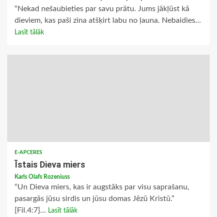
“Nekad nešaubieties par savu prātu. Jums jākļūst kā
dieviem, kas paši zina atšķirt labu no ļauna. Nebaidies...
Lasīt tālāk
E-APCERES
Īstais Dieva miers
Karls Olafs Rozeniuss
“Un Dieva miers, kas ir augstāks par visu saprašanu,
pasargās jūsu sirdis un jūsu domas Jēzū Kristū.”
[Fil.4:7]...
Lasīt tālāk