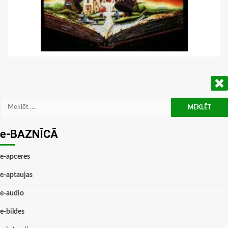
Meklēt:
e-BAZNĪCĀ
e-apceres
e-aptaujas
e-audio
e-bildes