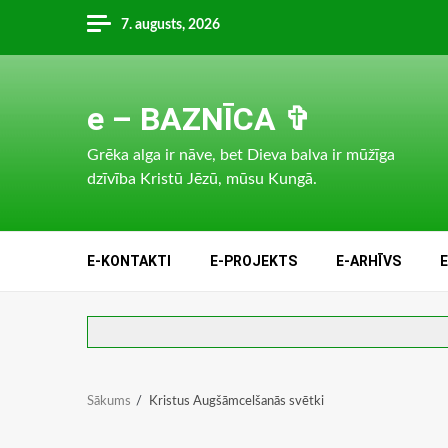
Skip
7. augusts, 2026
to
content
e – BAZNĪCA ✞
Grēka alga ir nāve, bet Dieva balva ir mūžīga
dzīvība Kristū Jēzū, mūsu Kungā.
E-KONTAKTI
E-PROJEKTS
E-ARHĪVS
Sākums
Kristus Augšāmcelšanās svētki