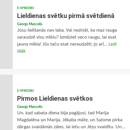
E-SPREDIĶI
Lieldienas svētku pirmā svētdienā
Georgs Mancelis
Jūsu lielīšanās nav laba. Vai nezināt, ka maz rauga
saraudzē visu mīklu? Izmēziet veco raugu, lai esat
jauna mīkla! Jūs taču esat neraudzēti; jo arī...
Lasīt
tālāk
E-SPREDIĶI
Pirmos Lieldienas svētkos
Georgs Mancelis
Un, kad sabata diena bija pagājusi, tad Marija
Magdalēna un Marija, Jēkaba māte, un Salome pirka
dārgas svaidāmās zāles, lai ietu un Jēzu svaidītu. Un...