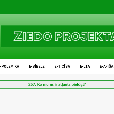
E-POLEMIKA
E-BĪBELE
E-TICĪBA
E-LTA
E-AFIŠA
257. Ko mums ir atļauts pielūgt?