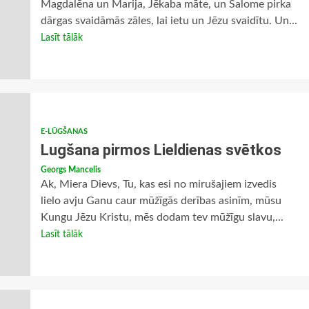
Magdalēna un Marija, Jēkaba māte, un Salome pirka
dārgas svaidāmās zāles, lai ietu un Jēzu svaidītu. Un...
Lasīt tālāk
E-LŪGŠANAS
Lugšana pirmos Lieldienas svētkos
Georgs Mancelis
Ak, Miera Dievs, Tu, kas esi no mirušajiem izvedis
lielo avju Ganu caur mūžīgās derības asinīm, mūsu
Kungu Jēzu Kristu, mēs dodam tev mūžīgu slavu,...
Lasīt tālāk