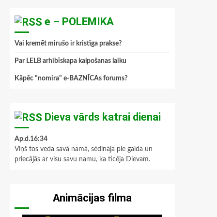
e – POLEMIKA
Vai kremēt mirušo ir kristīga prakse?
Par LELB arhibīskapa kalpošanas laiku
Kāpēc "nomira" e-BAZNĪCAs forums?
Dieva vārds katrai dienai
Ap.d.16:34
Viņš tos veda savā namā, sēdināja pie galda un
priecājās ar visu savu namu, ka ticēja Dievam.
Animācijas filma