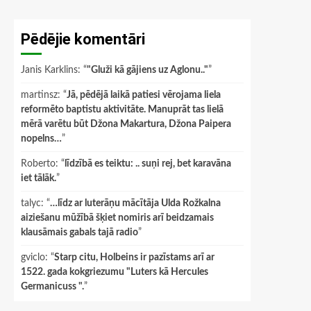
Pēdējie komentāri
Janis Karklins
: “
"Gluži kā gājiens uz Aglonu.."
”
martinsz
: “
Jā, pēdējā laikā patiesi vērojama liela
reformēto baptistu aktivitāte. Manuprāt tas lielā
mērā varētu būt Džona Makartura, Džona Paipera
nopelns…
”
Roberto
: “
līdzībā es teiktu: .. suņi rej, bet karavāna
iet tālāk.
”
talyc
: “
…līdz ar luterāņu mācītāja Ulda Rožkalna
aiziešanu mūžībā šķiet nomiris arī beidzamais
klausāmais gabals tajā radio
”
gviclo
: “
Starp citu, Holbeins ir pazīstams arī ar
1522. gada kokgriezumu "Luters kā Hercules
Germanicuss ".
”