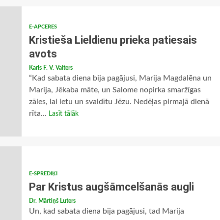
E-APCERES
Kristieša Lieldienu prieka patiesais
avots
Karls F. V. Valters
“Kad sabata diena bija pagājusi, Marija Magdalēna un
Marija, Jēkaba māte, un Salome nopirka smaržīgas
zāles, lai ietu un svaidītu Jēzu. Nedēļas pirmajā dienā
rīta...
Lasīt tālāk
E-SPREDIĶI
Par Kristus augšāmcelšanās augli
Dr. Mārtiņš Luters
Un, kad sabata diena bija pagājusi, tad Marija