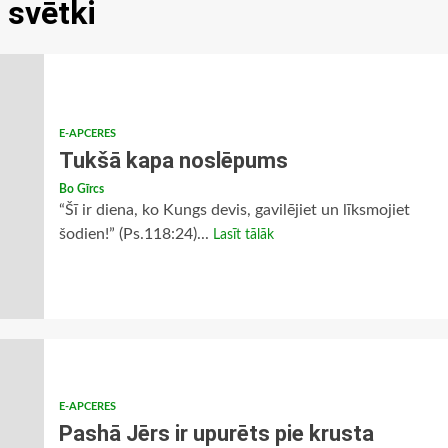
 svētki
E-APCERES
Tukšā kapa noslēpums
Bo Gīrcs
“Šī ir diena, ko Kungs devis, gavilējiet un līksmojiet
šodien!” (Ps.118:24)...
Lasīt tālāk
E-APCERES
Pashā Jērs ir upurēts pie krusta