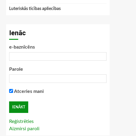
Luteriskās ticības apliecības
Ienāc
e-baznīcēns
Parole
Atceries mani
Reģistrēties
Aizmirsi paroli