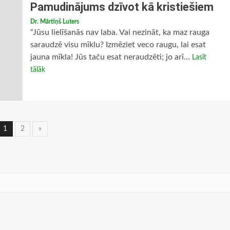
Pamudinājums dzīvot kā kristiešiem
Dr. Mārtiņš Luters
“Jūsu lielīšanās nav laba. Vai nezināt, ka maz rauga
saraudzē visu mīklu? Izmēziet veco raugu, lai esat
jauna mīkla! Jūs taču esat neraudzēti; jo arī...
Lasīt
tālāk
Ziņu
1
2
»
navigācija