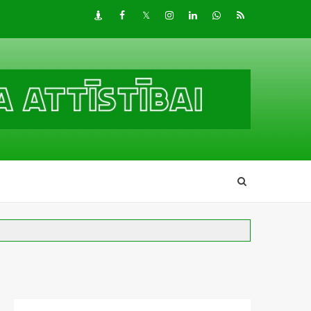
Draugiem
Facebook
Twitter
Instagram
LinkedIn
whatsapp
RSS