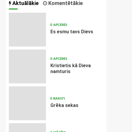
Aktuālākie
Komentētākie
E-APCERES
Es esmu tavs Dievs
E-APCERES
Kristietis kā Dieva
namturis
E-RAKSTI
Grēka sekas