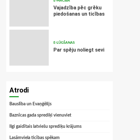
E-MĀCĪBA
Vajadzība pēc grēku
piedošanas un ticības
E-LŪGŠANAS
Par spēju noliegt sevi
Atrodi
Bauslība un Evaņģēlijs
Baznīcas gada sprediķi vienuviet
Ilgi gaidītais latviešu sprediķu krājums
Lasāmviela ticības spēkam