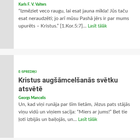
Karls F. V. Valters
“Izmēziet veco raugu, lai esat jauna mīkla! Jūs taču
esat neraudzēti; jo arī mūsu Pashā jērs ir par mums
upurēts – Kristus.” [1.Kor.5:7]...
Lasīt tālāk
E-SPREDIĶI
Kristus augšāmcelšanās svētku
atsvētē
Georgs Mancelis
Un, kad viņi runāja par šīm lietām, Jēzus pats stājās
viņu vidū un viņiem sacīja: “Miers ar jums!” Bet tie
ļoti izbijās un baiļojās, un...
Lasīt tālāk