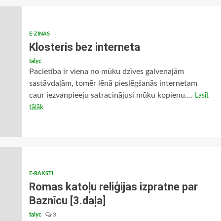
E-ZIŅAS
Klosteris bez interneta
talyc
Pacietība ir viena no mūku dzīves galvenajām
sastāvdaļām, tomēr lēnā pieslēgšanās internetam
caur iezvanpieeju satracinājusi mūku kopienu....
Lasīt
tālāk
E-RAKSTI
Romas katoļu reliģijas izpratne par
Baznīcu [3.daļa]
talyc
3