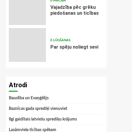
E-MĀCĪBA
Vajadzība pēc grēku
piedošanas un ticības
E-LŪGŠANAS
Par spēju noliegt sevi
Atrodi
Bauslība un Evaņģēlijs
Baznīcas gada sprediķi vienuviet
Ilgi gaidītais latviešu sprediķu krājums
Lasāmviela ticības spēkam