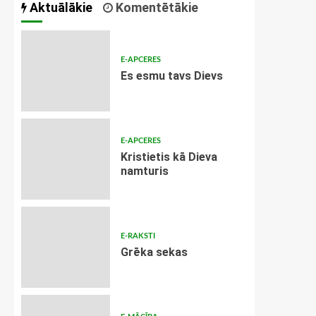
Aktuālākie
Komentētākie
E-APCERES
Es esmu tavs Dievs
E-APCERES
Kristietis kā Dieva
namturis
E-RAKSTI
Grēka sekas