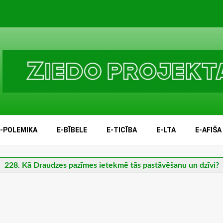
E-POLEMIKA
E-BĪBELE
E-TICĪBA
E-LTA
E-AFIŠA
228. Kā Draudzes pazīmes ietekmē tās pastāvēšanu un dzīvi?