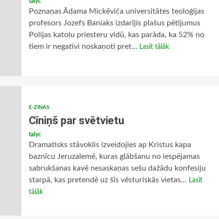
talyc
Poznaņas Ādama Mickēviča universitātes teoloģijas
profesors Jozefs Baniaks izdarījis plašus pētījumus
Polijas katoļu priesteru vidū, kas parāda, ka 52% no
tiem ir negatīvi noskaņoti pret...
Lasīt tālāk
E-ZIŅAS
Cīniņš par svētvietu
talyc
Dramatisks stāvoklis izveidojies ap Kristus kapa
baznīcu Jeruzalemē, kuras glābšanu no iespējamas
sabrukšanas kavē nesaskaņas sešu dažādu konfesiju
starpā, kas pretendē uz šīs vēsturiskās vietas...
Lasīt
tālāk