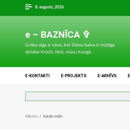
Skip
8. augusts, 2026
to
content
e – BAZNĪCA ✞
Grēka alga ir nāve, bet Dieva balva ir mūžīga
dzīvība Kristū Jēzū, mūsu Kungā.
E-KONTAKTI
E-PROJEKTS
E-ARHĪVS
Sākums
katoļu mūki