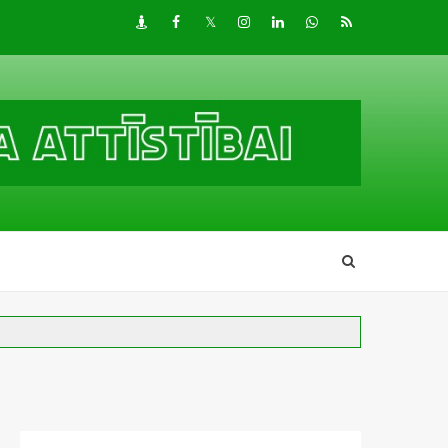
Draugiem
Facebook
Twitter
Instagram
LinkedIn
whatsapp
RSS