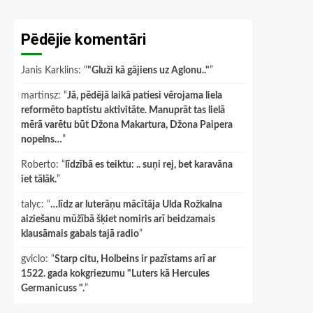
Pēdējie komentāri
Janis Karklins
: “
"Gluži kā gājiens uz Aglonu.."
”
martinsz
: “
Jā, pēdējā laikā patiesi vērojama liela
reformēto baptistu aktivitāte. Manuprāt tas lielā
mērā varētu būt Džona Makartura, Džona Paipera
nopelns…
”
Roberto
: “
līdzībā es teiktu: .. suņi rej, bet karavāna
iet tālāk.
”
talyc
: “
…līdz ar luterāņu mācītāja Ulda Rožkalna
aiziešanu mūžībā šķiet nomiris arī beidzamais
klausāmais gabals tajā radio
”
gviclo
: “
Starp citu, Holbeins ir pazīstams arī ar
1522. gada kokgriezumu "Luters kā Hercules
Germanicuss ".
”