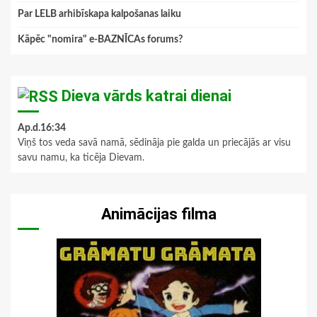
Par LELB arhibīskapa kalpošanas laiku
Kāpēc "nomira" e-BAZNĪCAs forums?
Dieva vārds katrai dienai
Ap.d.16:34
Viņš tos veda savā namā, sēdināja pie galda un priecājās ar visu
savu namu, ka ticēja Dievam.
Animācijas filma