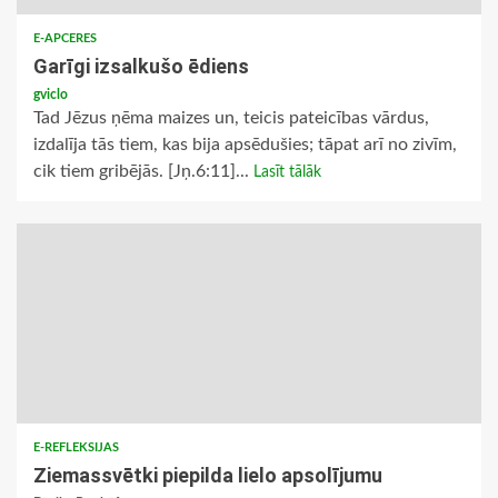
E-APCERES
Garīgi izsalkušo ēdiens
gviclo
Tad Jēzus ņēma maizes un, teicis pateicības vārdus,
izdalīja tās tiem, kas bija apsēdušies; tāpat arī no zivīm,
cik tiem gribējās. [Jņ.6:11]...
Lasīt tālāk
E-REFLEKSIJAS
Ziemassvētki piepilda lielo apsolījumu