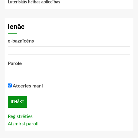
Luteriskās ticības apliecības
Ienāc
e-baznīcēns
Parole
Atceries mani
Reģistrēties
Aizmirsi paroli