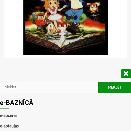
Meklēt:
e-BAZNĪCĀ
e-apceres
e-aptaujas