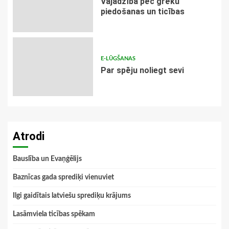
Vajadzība pēc grēku
piedošanas un ticības
E-LŪGŠANAS
Par spēju noliegt sevi
Atrodi
Bauslība un Evaņģēlijs
Baznīcas gada sprediķi vienuviet
Ilgi gaidītais latviešu sprediķu krājums
Lasāmviela ticības spēkam