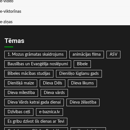
e-video
e-viktorīnas
e-ziņas
Tēmas
1. Mozus grāmatas skaidrojums
animācijas filma
ASV
Bauslības un Evaņģēlija noslēpumi
Bībele
Bībeles mācības studijas
Dienišķo lūgšanu gads
Dienišķā maize
Dieva Dēls
Dieva likums
Dieva mīlestība
Dieva vārds
Dieva Vārds katrai gada dienai
Dieva žēlastība
Dzīvības ceļš
e-baznica.lv
Es gribu dzīvot šīs dienas ar Tevi