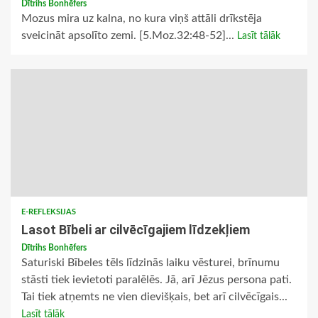
Dītrihs Bonhēfers
Mozus mira uz kalna, no kura viņš attāli drīkstēja
sveicināt apsolīto zemi. [5.Moz.32:48-52]...
Lasīt tālāk
E-REFLEKSIJAS
Lasot Bībeli ar cilvēcīgajiem līdzekļiem
Dītrihs Bonhēfers
Saturiski Bībeles tēls līdzinās laiku vēsturei, brīnumu
stāsti tiek ievietoti paralēlēs. Jā, arī Jēzus persona pati.
Tai tiek atņemts ne vien dievišķais, bet arī cilvēcīgais...
Lasīt tālāk