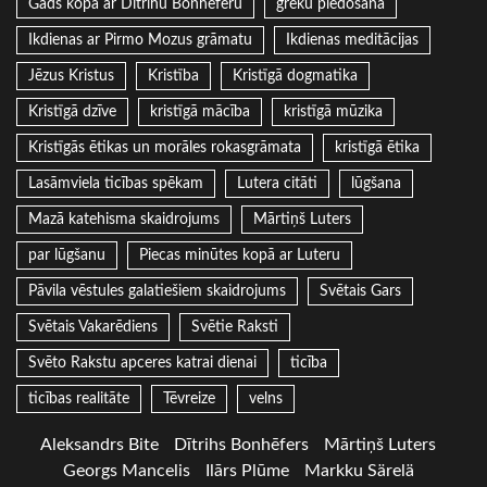
Gads kopa ar Dītrihu Bonhēferu
grēku piedošana
Ikdienas ar Pirmo Mozus grāmatu
Ikdienas meditācijas
Jēzus Kristus
Kristība
Kristīgā dogmatika
Kristīgā dzīve
kristīgā mācība
kristīgā mūzika
Kristīgās ētikas un morāles rokasgrāmata
kristīgā ētika
Lasāmviela ticības spēkam
Lutera citāti
lūgšana
Mazā katehisma skaidrojums
Mārtiņš Luters
par lūgšanu
Piecas minūtes kopā ar Luteru
Pāvila vēstules galatiešiem skaidrojums
Svētais Gars
Svētais Vakarēdiens
Svētie Raksti
Svēto Rakstu apceres katrai dienai
ticība
ticības realitāte
Tēvreize
velns
Aleksandrs Bite
Dītrihs Bonhēfers
Mārtiņš Luters
Georgs Mancelis
Ilārs Plūme
Markku Särelä