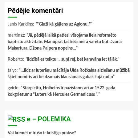
Pēdējie komentāri
Janis Karklins
: “
"Gluži kā gājiens uz Aglonu.."
”
martinsz
: “
Jā, pēdējā laikā patiesi vērojama liela reformēto
baptistu aktivitāte. Manuprāt tas lielā mērā varētu būt Džona
Makartura, Džona Paipera nopelns…
”
Roberto
: “
līdzībā es teiktu: .. suņi rej, bet karavāna iet tālāk.
”
talyc
: “
…līdz ar luterāņu mācītāja Ulda Rožkalna aiziešanu mūžībā
šķiet nomiris arī beidzamais klausāmais gabals tajā radio
”
gviclo
: “
Starp citu, Holbeins ir pazīstams arī ar 1522. gada
kokgriezumu "Luters kā Hercules Germanicuss ".
”
e – POLEMIKA
Vai kremēt mirušo ir kristīga prakse?