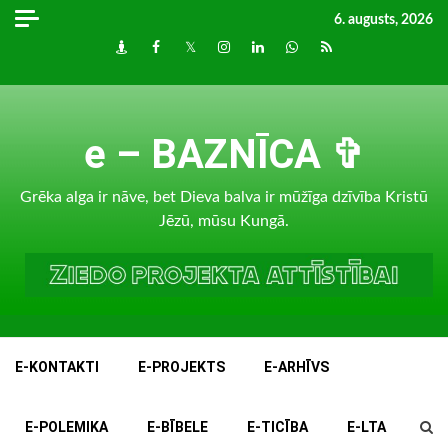
Skip
6. augusts, 2026
to
Draugiem
Facebook
Twitter
Instagram
LinkedIn
whatsapp
RSS
content
e – BAZNĪCA ✞
Grēka alga ir nāve, bet Dieva balva ir mūžīga dzīvība Kristū
Jēzū, mūsu Kungā.
E-KONTAKTI
E-PROJEKTS
E-ARHĪVS
E-POLEMIKA
E-BĪBELE
E-TICĪBA
E-LTA