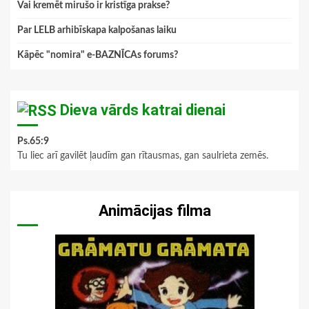
Vai kremēt mirušo ir kristīga prakse?
Par LELB arhibīskapa kalpošanas laiku
Kāpēc "nomira" e-BAZNĪCAs forums?
Dieva vārds katrai dienai
Ps.65:9
Tu liec arī gavilēt ļaudīm gan rītausmas, gan saulrieta zemēs.
Animācijas filma