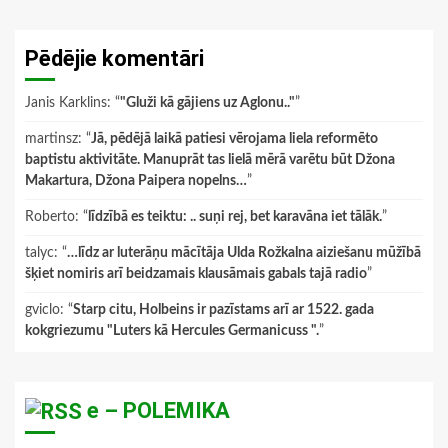
Pēdējie komentāri
Janis Karklins
: “
"Gluži kā gājiens uz Aglonu.."
”
martinsz
: “
Jā, pēdējā laikā patiesi vērojama liela reformēto
baptistu aktivitāte. Manuprāt tas lielā mērā varētu būt Džona
Makartura, Džona Paipera nopelns…
”
Roberto
: “
līdzībā es teiktu: .. suņi rej, bet karavāna iet tālāk.
”
talyc
: “
…līdz ar luterāņu mācītāja Ulda Rožkalna aiziešanu mūžībā
šķiet nomiris arī beidzamais klausāmais gabals tajā radio
”
gviclo
: “
Starp citu, Holbeins ir pazīstams arī ar 1522. gada
kokgriezumu "Luters kā Hercules Germanicuss ".
”
e – POLEMIKA