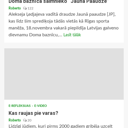
Doma baznīcā saimnieko “Jaunā Paaudze”
Roberto
122
Alekseja Ļedjajeva vadītā draudze Jaunā paaudze [JP],
kas līdz šim sprediķoja tādās vietās kā Rīgas sporta
manēža, 18.novembra vakarā piepildīja Latvijas galveno
dievnamu Doma baznīcu,...
Lasīt tālāk
E-REFLEKSIJAS
E-VIDEO
Kas raujas pie varas?
Roberto
20
Līdzīgi jūdiem, kuri pirms 2000 gadiem gribēja uzcelt