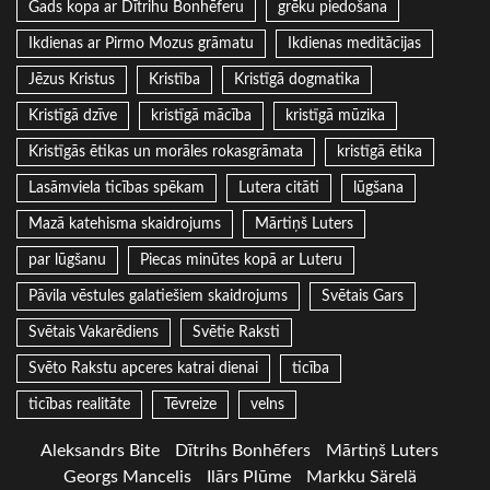
Gads kopa ar Dītrihu Bonhēferu
grēku piedošana
Ikdienas ar Pirmo Mozus grāmatu
Ikdienas meditācijas
Jēzus Kristus
Kristība
Kristīgā dogmatika
Kristīgā dzīve
kristīgā mācība
kristīgā mūzika
Kristīgās ētikas un morāles rokasgrāmata
kristīgā ētika
Lasāmviela ticības spēkam
Lutera citāti
lūgšana
Mazā katehisma skaidrojums
Mārtiņš Luters
par lūgšanu
Piecas minūtes kopā ar Luteru
Pāvila vēstules galatiešiem skaidrojums
Svētais Gars
Svētais Vakarēdiens
Svētie Raksti
Svēto Rakstu apceres katrai dienai
ticība
ticības realitāte
Tēvreize
velns
Aleksandrs Bite
Dītrihs Bonhēfers
Mārtiņš Luters
Georgs Mancelis
Ilārs Plūme
Markku Särelä