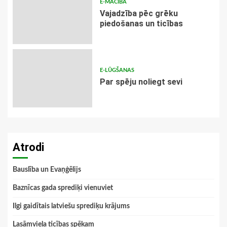
E-MĀCĪBA
Vajadzība pēc grēku
piedošanas un ticības
E-LŪGŠANAS
Par spēju noliegt sevi
Atrodi
Bauslība un Evaņģēlijs
Baznīcas gada sprediķi vienuviet
Ilgi gaidītais latviešu sprediķu krājums
Lasāmviela ticības spēkam