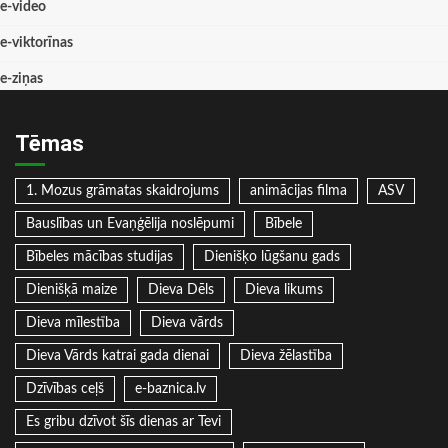
e-video
e-viktorīnas
e-ziņas
Tēmas
1. Mozus grāmatas skaidrojums
animācijas filma
ASV
Bauslības un Evaņģēlija noslēpumi
Bībele
Bībeles mācības studijas
Dienišķo lūgšanu gads
Dienišķā maize
Dieva Dēls
Dieva likums
Dieva mīlestība
Dieva vārds
Dieva Vārds katrai gada dienai
Dieva žēlastība
Dzīvības ceļš
e-baznica.lv
Es gribu dzīvot šīs dienas ar Tevi