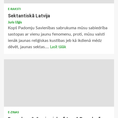
E-RAKSTI
Sektantiskā Latvija
Juris Uļģis
Kopš Padomju Savienības sabrukuma mūsu sabiedrība
sastopas ar vienu jaunu fenomenu, proti, mūsu valstī
ienāk jaunas reliģiskas kustības jeb kā ikdienā mēdz
dēvēt, jaunas sektas....
Lasīt tālāk
E-ZIŅAS