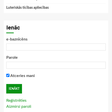
Luteriskās ticības apliecības
Ienāc
e-baznīcēns
Parole
Atceries mani
Reģistrēties
Aizmirsi paroli