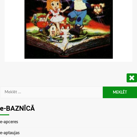
Meklēt:
e-BAZNĪCĀ
e-apceres
e-aptaujas