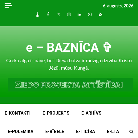
Skip
6. augusts, 2026
to
Draugiem
Facebook
Twitter
Instagram
LinkedIn
whatsapp
RSS
content
e – BAZNĪCA ✞
Grēka alga ir nāve, bet Dieva balva ir mūžīga dzīvība Kristū
Jēzū, mūsu Kungā.
E-KONTAKTI
E-PROJEKTS
E-ARHĪVS
E-POLEMIKA
E-BĪBELE
E-TICĪBA
E-LTA