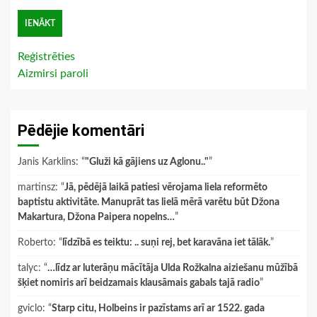
Reģistrēties
Aizmirsi paroli
Pēdējie komentāri
Janis Karklins
: “
"Gluži kā gājiens uz Aglonu.."
”
martinsz
: “
Jā, pēdējā laikā patiesi vērojama liela reformēto
baptistu aktivitāte. Manuprāt tas lielā mērā varētu būt Džona
Makartura, Džona Paipera nopelns…
”
Roberto
: “
līdzībā es teiktu: .. suņi rej, bet karavāna iet tālāk.
”
talyc
: “
…līdz ar luterāņu mācītāja Ulda Rožkalna aiziešanu mūžībā
šķiet nomiris arī beidzamais klausāmais gabals tajā radio
”
gviclo
: “
Starp citu, Holbeins ir pazīstams arī ar 1522. gada