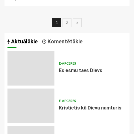
Ziņu
1
2
»
navigācija
Aktuālākie
Komentētākie
E-APCERES
Es esmu tavs Dievs
E-APCERES
Kristietis kā Dieva namturis