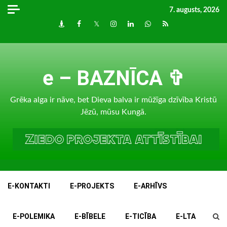
Skip
7. augusts, 2026
to
Draugiem
Facebook
Twitter
Instagram
LinkedIn
whatsapp
RSS
content
e – BAZNĪCA ✞
Grēka alga ir nāve, bet Dieva balva ir mūžīga dzīvība Kristū
Jēzū, mūsu Kungā.
E-KONTAKTI
E-PROJEKTS
E-ARHĪVS
E-POLEMIKA
E-BĪBELE
E-TICĪBA
E-LTA