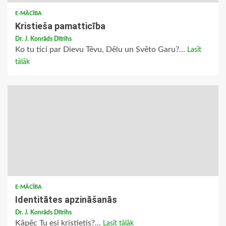
E-MĀCĪBA
Kristieša pamatticība
Dr. J. Konrāds Dītrihs
Ko tu tici par Dievu Tēvu, Dēlu un Svēto Garu?...
Lasīt
tālāk
E-MĀCĪBA
Identitātes apzināšanās
Dr. J. Konrāds Dītrihs
Kāpēc Tu esi kristietis?...
Lasīt tālāk