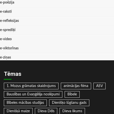
e-poēzija
e-raksti
e-refleksijas
e-sprediķi
e-video
e-viktorīnas
e-ziņas
Tēmas
1. Mozus grāmatas skaidrojums
animācijas filma
ASV
Bauslības un Evaņģēlija noslēpumi
Bībele
Bībeles mācības studijas
Dienišķo lūgšanu gads
Dienišķā maize
Dieva Dēls
Dieva likums