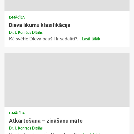
E-MĀCĪBA
Dieva likumu klasifikācija
Dr. J. Konrāds Dītrihs
Kā svētie Dieva baušļi ir sadalīti?...
Lasīt tālāk
E-MĀCĪBA
Atkārtošana – zināšanu māte
Dr. J. Konrāds Dītrihs