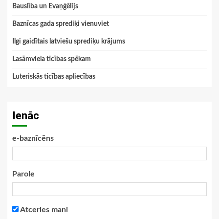
Bauslība un Evaņģēlijs
Baznīcas gada sprediķi vienuviet
Ilgi gaidītais latviešu sprediķu krājums
Lasāmviela ticības spēkam
Luteriskās ticības apliecības
Ienāc
e-baznīcēns
Parole
Atceries mani