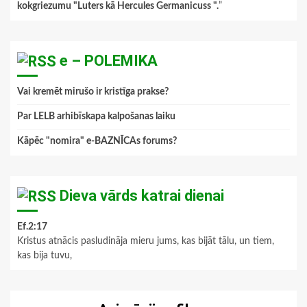
kokgriezumu "Luters kā Hercules Germanicuss ".
”
e – POLEMIKA
Vai kremēt mirušo ir kristīga prakse?
Par LELB arhibīskapa kalpošanas laiku
Kāpēc "nomira" e-BAZNĪCAs forums?
Dieva vārds katrai dienai
Ef.2:17
Kristus atnācis pasludināja mieru jums, kas bijāt tālu, un tiem,
kas bija tuvu,