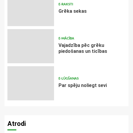
E-RAKSTI
Grēka sekas
E-MĀCĪBA
Vajadzība pēc grēku
piedošanas un ticības
E-LŪGŠANAS
Par spēju noliegt sevi
Atrodi