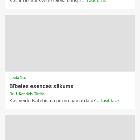
Kas ir desmit svētie Dieva baušļi?...
Lasīt tālāk
E-MĀCĪBA
Bībeles esences sākums
Dr. J. Konrāds Dītrihs
Kas veido Katehisma pirmo pamatdaļu?...
Lasīt tālāk