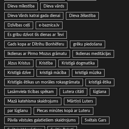
Dieva mīlestība
Dieva vārds
Dieva Vārds katrai gada dienai
Dieva žēlastība
Dzīvības ceļš
e-baznica.lv
Es gribu dzīvot šīs dienas ar Tevi
Gads kopa ar Dītrihu Bonhēferu
grēku piedošana
Ikdienas ar Pirmo Mozus grāmatu
Ikdienas meditācijas
Jēzus Kristus
Kristība
Kristīgā dogmatika
Kristīgā dzīve
kristīgā mācība
kristīgā mūzika
Kristīgās ētikas un morāles rokasgrāmata
kristīgā ētika
Lasāmviela ticības spēkam
Lutera citāti
lūgšana
Mazā katehisma skaidrojums
Mārtiņš Luters
par lūgšanu
Piecas minūtes kopā ar Luteru
Pāvila vēstules galatiešiem skaidrojums
Svētais Gars