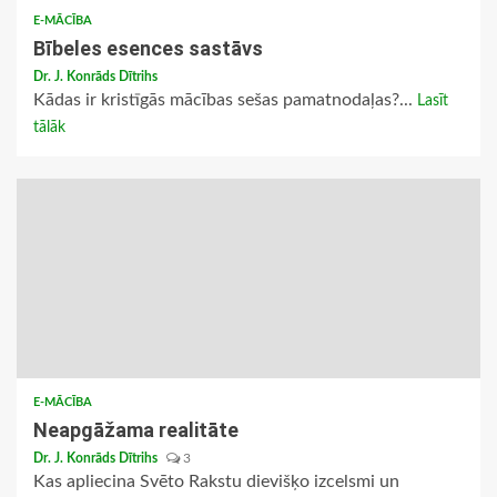
E-MĀCĪBA
Bībeles esences sastāvs
Dr. J. Konrāds Dītrihs
Kādas ir kristīgās mācības sešas pamatnodaļas?...
Lasīt
tālāk
E-MĀCĪBA
Neapgāžama realitāte
Dr. J. Konrāds Dītrihs
3
Kas apliecina Svēto Rakstu dievišķo izcelsmi un