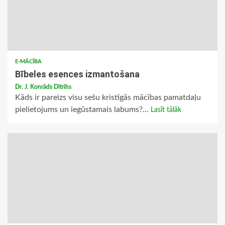
E-MĀCĪBA
Bībeles esences izmantošana
Dr. J. Konrāds Dītrihs
Kāds ir pareizs visu sešu kristīgās mācības pamatdaļu
pielietojums un iegūstamais labums?...
Lasīt tālāk