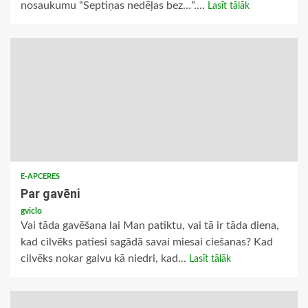
nosaukumu “Septiņas nedēļas bez…”....
Lasīt tālāk
E-APCERES
Par gavēni
gviclo
Vai tāda gavēšana lai Man patiktu, vai tā ir tāda diena,
kad cilvēks patiesi sagādā savai miesai ciešanas? Kad
cilvēks nokar galvu kā niedri, kad...
Lasīt tālāk