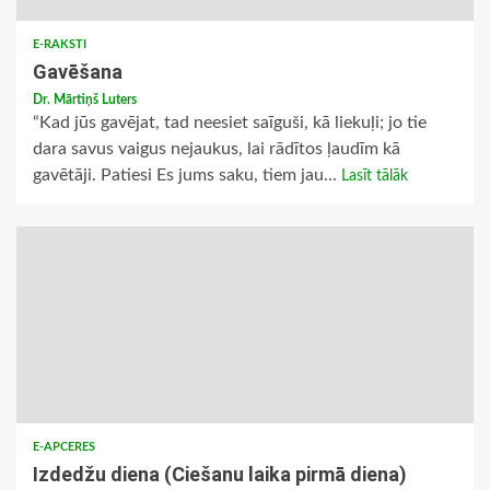
E-RAKSTI
Gavēšana
Dr. Mārtiņš Luters
“Kad jūs gavējat, tad neesiet saīguši, kā liekuļi; jo tie
dara savus vaigus nejaukus, lai rādītos ļaudīm kā
gavētāji. Patiesi Es jums saku, tiem jau...
Lasīt tālāk
E-APCERES
Izdedžu diena (Ciešanu laika pirmā diena)