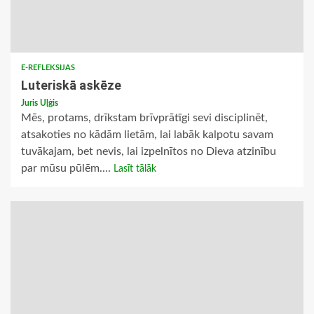
E-REFLEKSIJAS
Luteriskā askēze
Juris Uļģis
Mēs, protams, drīkstam brīvprātīgi sevi disciplinēt,
atsakoties no kādām lietām, lai labāk kalpotu savam
tuvākajam, bet nevis, lai izpelnītos no Dieva atzinību
par mūsu pūlēm....
Lasīt tālāk