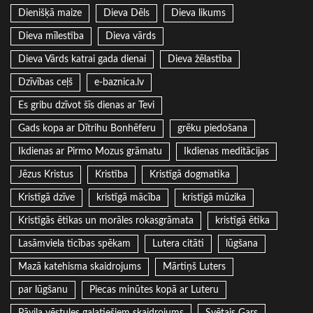
Dienišķā maize
Dieva Dēls
Dieva likums
Dieva mīlestība
Dieva vārds
Dieva Vārds katrai gada dienai
Dieva žēlastība
Dzīvības ceļš
e-baznica.lv
Es gribu dzīvot šīs dienas ar Tevi
Gads kopa ar Dītrihu Bonhēferu
grēku piedošana
Ikdienas ar Pirmo Mozus grāmatu
Ikdienas meditācijas
Jēzus Kristus
Kristība
Kristīgā dogmatika
Kristīgā dzīve
kristīgā mācība
kristīgā mūzika
Kristīgās ētikas un morāles rokasgrāmata
kristīgā ētika
Lasāmviela ticības spēkam
Lutera citāti
lūgšana
Mazā katehisma skaidrojums
Mārtiņš Luters
par lūgšanu
Piecas minūtes kopā ar Luteru