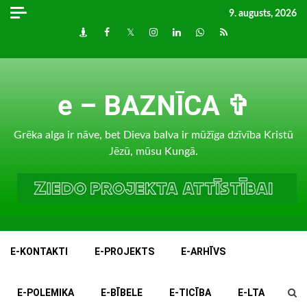
Skip
9. augusts, 2026
to
Draugiem
Facebook
Twitter
Instagram
LinkedIn
whatsapp
RSS
content
e – BAZNĪCA ✞
Grēka alga ir nāve, bet Dieva balva ir mūžīga dzīvība Kristū
Jēzū, mūsu Kungā.
E-KONTAKTI
E-PROJEKTS
E-ARHĪVS
E-POLEMIKA
E-BĪBELE
E-TICĪBA
E-LTA