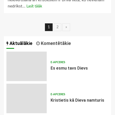
neievērošana arī kristiešiem ir brīva lieta, ko nevienam
nedrīkst...
Lasīt tālāk
Ziņu
1
2
»
navigācija
Aktuālākie
Komentētākie
E-APCERES
Es esmu tavs Dievs
E-APCERES
Kristietis kā Dieva namturis