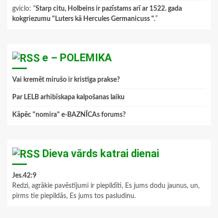
gviclo
: “
Starp citu, Holbeins ir pazīstams arī ar 1522. gada
kokgriezumu "Luters kā Hercules Germanicuss ".
”
e – POLEMIKA
Vai kremēt mirušo ir kristīga prakse?
Par LELB arhibīskapa kalpošanas laiku
Kāpēc "nomira" e-BAZNĪCAs forums?
Dieva vārds katrai dienai
Jes.42:9
Redzi, agrākie pavēstījumi ir piepildīti, Es jums dodu jaunus, un,
pirms tie piepildās, Es jums tos pasludinu.