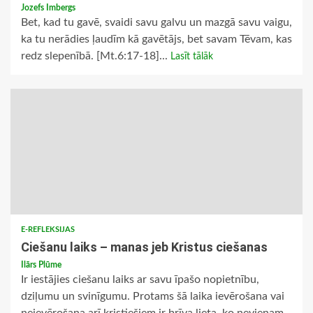
Jozefs Imbergs
Bet, kad tu gavē, svaidi savu galvu un mazgā savu vaigu,
ka tu nerādies ļaudīm kā gavētājs, bet savam Tēvam, kas
redz slepenībā. [Mt.6:17-18]...
Lasīt tālāk
E-REFLEKSIJAS
Ciešanu laiks – manas jeb Kristus ciešanas
Ilārs Plūme
Ir iestājies ciešanu laiks ar savu īpašo nopietnību,
dziļumu un svinīgumu. Protams šā laika ievērošana vai