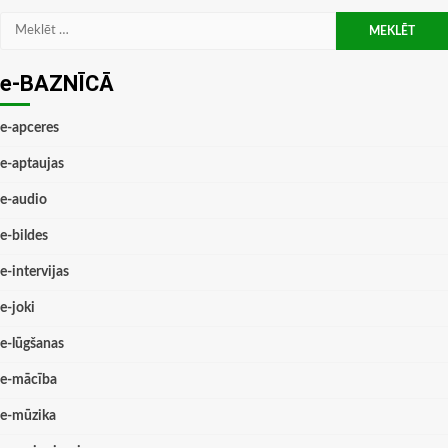
Meklēt:
e-BAZNĪCĀ
e-apceres
e-aptaujas
e-audio
e-bildes
e-intervijas
e-joki
e-lūgšanas
e-mācība
e-mūzika