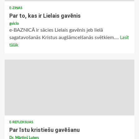
E-ZIŅAS
Par to, kas ir Lielais gavēnis
gviclo
e-BAZNICĀ ir sācies Lielais gavēnis jeb lielā
sagatavošanās Kristus augšāmcelšanās svētkiem....
Lasīt
tālāk
E-REFLEKSIJAS
Par īstu kristiešu gavēšanu
Dr. Mārtiņš Luters