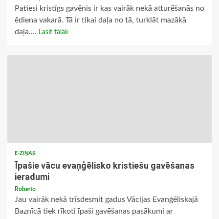
Patiesi kristīgs gavēnis ir kas vairāk nekā atturēšanās no
ēdiena vakarā. Tā ir tikai daļa no tā, turklāt mazākā
daļa....
Lasīt tālāk
E-ZIŅAS
Īpašie vācu evaņģēlisko kristiešu gavēšanas
ieradumi
Roberto
Jau vairāk nekā trīsdesmit gadus Vācijas Evaņģēliskajā
Baznīcā tiek rīkoti īpaši gavēšanas pasākumi ar