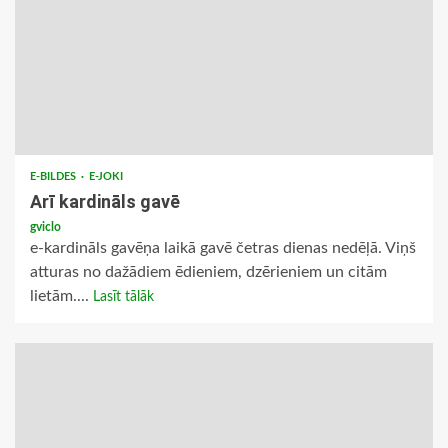
E-BILDES
E-JOKI
Arī kardināls gavē
gviclo
e-kardināls gavēņa laikā gavē četras dienas nedēļā. Viņš
atturas no dažādiem ēdieniem, dzērieniem un citām
lietām....
Lasīt tālāk