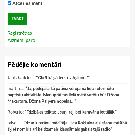
Atceries mani
Reģistrēties
Aizmirsi paroli
Pēdējie komentāri
Janis Karklins
: “
"Gluži kā gājiens uz Aglonu.."
”
martinsz
: “
Jā, pēdējā laikā patiesi vērojama liela reformēto
baptistu aktivitāte. Manuprāt tas lielā mērā varētu būt Džona
Makartura, Džona Paipera nopelns…
”
Roberto
: “
līdzībā es teiktu: .. suņi rej, bet karavāna iet tālāk.
”
talyc
: “
…līdz ar luterāņu mācītāja Ulda Rožkalna aiziešanu mūžībā
šķiet nomiris arī beidzamais klausāmais gabals tajā radio
”