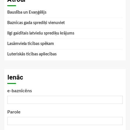
Bauslība un Evaņģēlijs
Baznīcas gada sprediķi vienuviet
Ilgi gaidītais latviešu sprediķu krājums
Lasāmviela ticības spēkam
Luteriskās ticības apliecības
Ienāc
e-baznīcēns
Parole