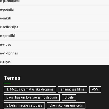
e-paziņojumi
e-poēzija
e-raksti
e-refleksijas
e-sprediķi
e-video
e-viktorīnas
e-ziņas
Tēmas
1. Mozus grāmatas skaidrojums
animācijas filma
ASV
Bauslības un Evaņģēlija noslēpumi
Bībele
Bībeles mācības studijas
Dienišķo lūgšanu gads