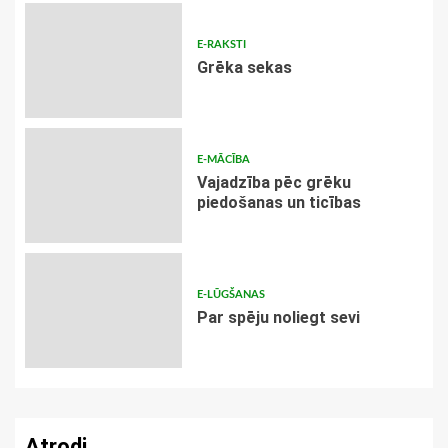
E-RAKSTI
Grēka sekas
E-MĀCĪBA
Vajadzība pēc grēku
piedošanas un ticības
E-LŪGŠANAS
Par spēju noliegt sevi
Atrodi