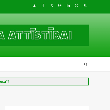
Draugiem
Facebook
Twitter
Instagram
LinkedIn
whatsapp
RSS
iesa"?