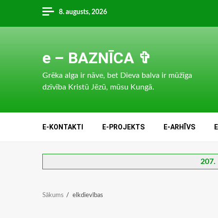
Skip
8. augusts, 2026
to
content
e – BAZNĪCA ✞
Grēka alga ir nāve, bet Dieva balva ir mūžīga
dzīvība Kristū Jēzū, mūsu Kungā.
E-KONTAKTI
E-PROJEKTS
E-ARHĪVS
207. 
Sākums
elkdievības