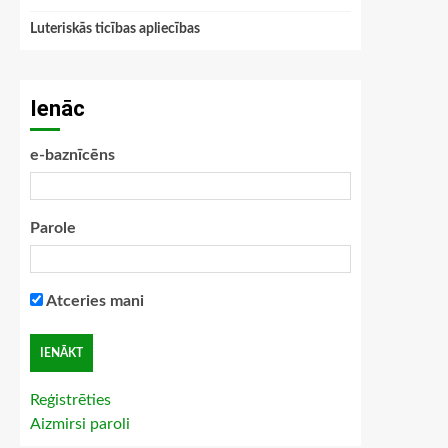
Luteriskās ticības apliecības
Ienāc
e-baznīcēns
Parole
Atceries mani
Reģistrēties
Aizmirsi paroli