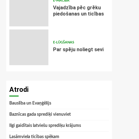
E-MĀCĪBA
Vajadzība pēc grēku
piedošanas un ticības
E-LŪGŠANAS
Par spēju noliegt sevi
Atrodi
Bauslība un Evaņģēlijs
Baznīcas gada sprediķi vienuviet
Ilgi gaidītais latviešu sprediķu krājums
Lasāmviela ticības spēkam