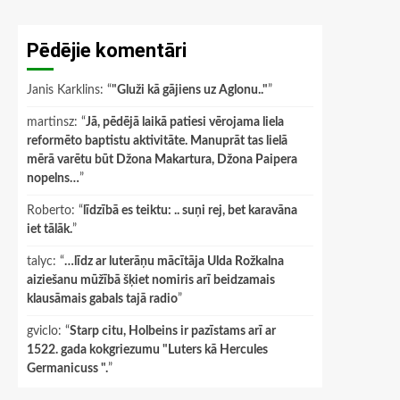
Pēdējie komentāri
Janis Karklins
: “
"Gluži kā gājiens uz Aglonu.."
”
martinsz
: “
Jā, pēdējā laikā patiesi vērojama liela
reformēto baptistu aktivitāte. Manuprāt tas lielā
mērā varētu būt Džona Makartura, Džona Paipera
nopelns…
”
Roberto
: “
līdzībā es teiktu: .. suņi rej, bet karavāna
iet tālāk.
”
talyc
: “
…līdz ar luterāņu mācītāja Ulda Rožkalna
aiziešanu mūžībā šķiet nomiris arī beidzamais
klausāmais gabals tajā radio
”
gviclo
: “
Starp citu, Holbeins ir pazīstams arī ar
1522. gada kokgriezumu "Luters kā Hercules
Germanicuss ".
”