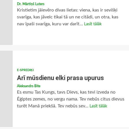
Dr. Mārtiņš Luters
Kristietim jāievēro divas lietas: viena, kas ir sevišķi
svarīga, kas jāveic tikai tā un ne citādi, un otra, kas
nav īpaši svarīga, kuru var darīt...
Lasīt tālāk
E-SPREDIĶI
Arī mūsdienu elki prasa upurus
Aleksandrs Bite
Es esmu Tas Kungs, tavs Dievs, kas tevi izveda no
Ēģiptes zemes, no vergu nama. Tev nebūs citus dievus
turēt Manā priekšā. Tev nebūs sev...
Lasīt tālāk