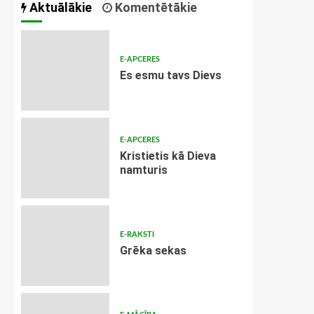
Aktuālākie
Komentētākie
E-APCERES
Es esmu tavs Dievs
E-APCERES
Kristietis kā Dieva
namturis
E-RAKSTI
Grēka sekas