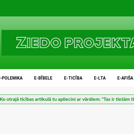
E-POLEMIKA
E-BĪBELE
E-TICĪBA
E-LTA
E-AFIŠA
Ko otrajā ticības artikulā tu apliecini ar vārdiem: "Tas ir tiešām t