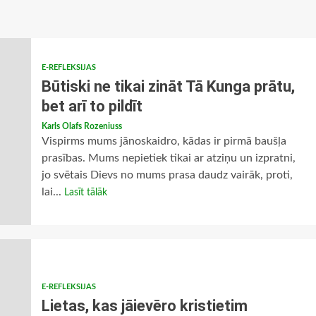
E-REFLEKSIJAS
Būtiski ne tikai zināt Tā Kunga prātu,
bet arī to pildīt
Karls Olafs Rozeniuss
Vispirms mums jānoskaidro, kādas ir pirmā baušļa
prasības. Mums nepietiek tikai ar atziņu un izpratni,
jo svētais Dievs no mums prasa daudz vairāk, proti,
lai...
Lasīt tālāk
E-REFLEKSIJAS
Lietas, kas jāievēro kristietim