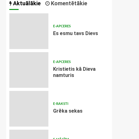
Aktuālākie
Komentētākie
E-APCERES
Es esmu tavs Dievs
E-APCERES
Kristietis kā Dieva
namturis
E-RAKSTI
Grēka sekas