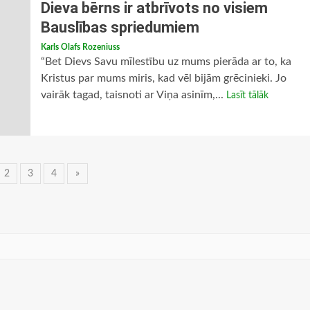
Dieva bērns ir atbrīvots no visiem
Bauslības spriedumiem
Karls Olafs Rozeniuss
“Bet Dievs Savu mīlestību uz mums pierāda ar to, ka
Kristus par mums miris, kad vēl bijām grēcinieki. Jo
vairāk tagad, taisnoti ar Viņa asinīm,...
Lasīt tālāk
ņu
2
3
4
»
vigācija