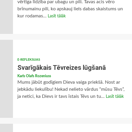
vērtīga līdzība par ubagu un pili. Tavas acis vēro
brīnumainu pili, ko apskauj liels dabas skaistums un
kur rodamas...
Lasīt tālāk
E-REFLEKSIJAS
Svarīgākais Tēvreizes lūgšanā
Karls Olafs Rozeniuss
Mums jābūt godīgiem Dieva vaiga priekšā. Nost ar
jebkādu liekulību! Nekad nelieto vārdus “mūsu Tēvs”,
ja netici, ka Dievs ir tavs īstais Tēvs un tu...
Lasīt tālāk