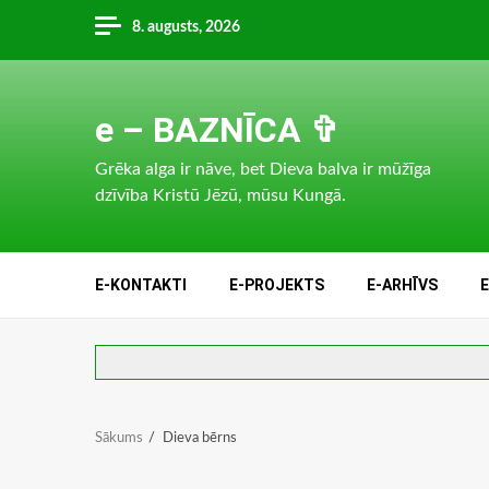
Skip
8. augusts, 2026
to
content
e – BAZNĪCA ✞
Grēka alga ir nāve, bet Dieva balva ir mūžīga
dzīvība Kristū Jēzū, mūsu Kungā.
E-KONTAKTI
E-PROJEKTS
E-ARHĪVS
Sākums
Dieva bērns