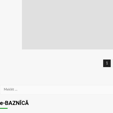
Zi
1
na
Meklēt:
e-BAZNĪCĀ