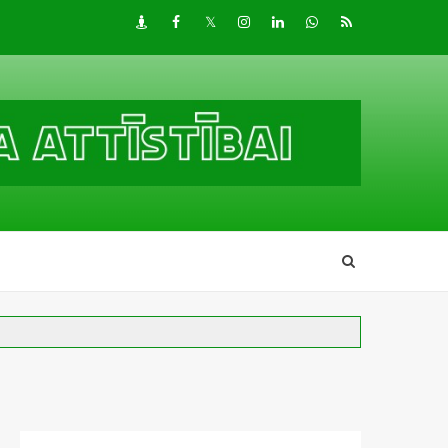
Draugiem
Facebook
Twitter
Instagram
LinkedIn
whatsapp
RSS