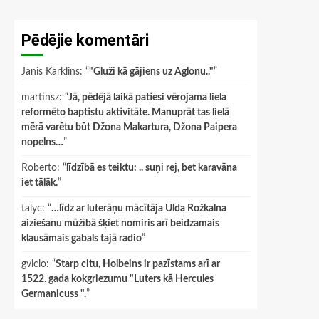
Pēdējie komentāri
Janis Karklins
: “
"Gluži kā gājiens uz Aglonu.."
”
martinsz
: “
Jā, pēdējā laikā patiesi vērojama liela
reformēto baptistu aktivitāte. Manuprāt tas lielā
mērā varētu būt Džona Makartura, Džona Paipera
nopelns…
”
Roberto
: “
līdzībā es teiktu: .. suņi rej, bet karavāna
iet tālāk.
”
talyc
: “
…līdz ar luterāņu mācītāja Ulda Rožkalna
aiziešanu mūžībā šķiet nomiris arī beidzamais
klausāmais gabals tajā radio
”
gviclo
: “
Starp citu, Holbeins ir pazīstams arī ar
1522. gada kokgriezumu "Luters kā Hercules
Germanicuss ".
”