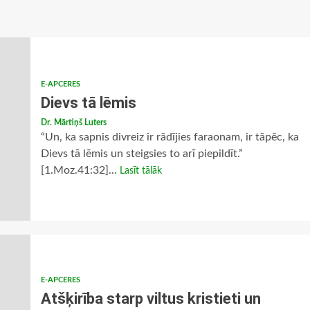
E-APCERES
Dievs tā lēmis
Dr. Mārtiņš Luters
“Un, ka sapnis divreiz ir rādījies faraonam, ir tāpēc, ka
Dievs tā lēmis un steigsies to arī piepildīt.”
[1.Moz.41:32]...
Lasīt tālāk
E-APCERES
Atšķirība starp viltus kristieti un