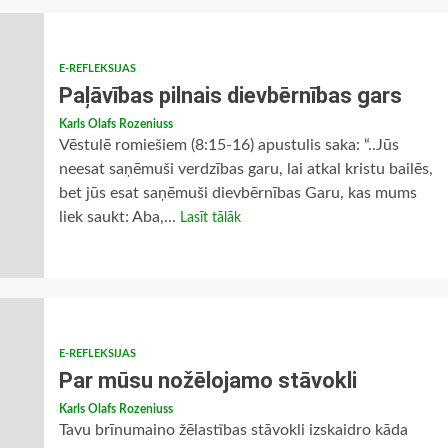
E-REFLEKSIJAS
Paļāvības pilnais dievbērnības gars
Karls Olafs Rozeniuss
Vēstulē romiešiem (8:15-16) apustulis saka: “..Jūs
neesat saņēmuši verdzības garu, lai atkal kristu bailēs,
bet jūs esat saņēmuši dievbērnības Garu, kas mums
liek saukt: Aba,...
Lasīt tālāk
E-REFLEKSIJAS
Par mūsu nožēlojamo stāvokli
Karls Olafs Rozeniuss
Tavu brīnumaino žēlastības stāvokli izskaidro kāda