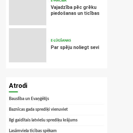
E-MĀCĪBA
Vajadzība pēc grēku
piedošanas un ticības
E-LŪGŠANAS
Par spēju noliegt sevi
Atrodi
Bauslība un Evaņģēlijs
Baznīcas gada sprediķi vienuviet
Ilgi gaidītais latviešu sprediķu krājums
Lasāmviela ticības spēkam