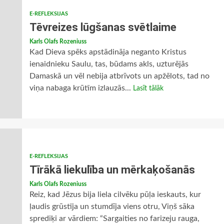
E-REFLEKSIJAS
Tēvreizes lūgšanas svētlaime
Karls Olafs Rozeniuss
Kad Dieva spēks apstādināja neganto Kristus
ienaidnieku Saulu, tas, būdams akls, uzturējās
Damaskā un vēl nebija atbrīvots un apžēlots, tad no
viņa nabaga krūtīm izlauzās...
Lasīt tālāk
E-REFLEKSIJAS
Tīrākā liekulība un mērkaķošanās
Karls Olafs Rozeniuss
Reiz, kad Jēzus bija liela cilvēku pūļa ieskauts, kur
ļaudis grūstīja un stumdīja viens otru, Viņš sāka
sprediķi ar vārdiem: “Sargaities no farizeju rauga,