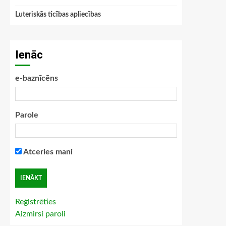
Luteriskās ticības apliecības
Ienāc
e-baznīcēns
Parole
Atceries mani
Reģistrēties
Aizmirsi paroli