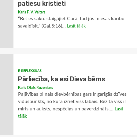
patiesu kristieti
Karls F. V. Valters
“Bet es saku: staigājiet Garā, tad jūs miesas kārību
savaldīsit.” (Gal.5:16)...
Lasīt tālāk
E-REFLEKSIJAS
Pārliecība, ka esi Dieva bērns
Karls Olafs Rozeniuss
Paļāvības pilnais dievbērnības gars ir garīgās dzīves
viduspunkts, no kura izriet viss labais. Bez tā viss ir
miris un auksts, nespēcīgs un paverdzināts....
Lasīt
tālāk