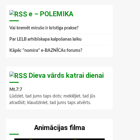
e – POLEMIKA
Vai kremēt mirušo ir kristīga prakse?
Par LELB arhibīskapa kalpošanas laiku
Kāpēc "nomira" e-BAZNĪCAs forums?
Dieva vārds katrai dienai
Mt.7:7
Lūdziet, tad jums taps dots; meklējiet, tad jūs
atradīsit; klaudziniet, tad jums taps atvērts.
Animācijas filma