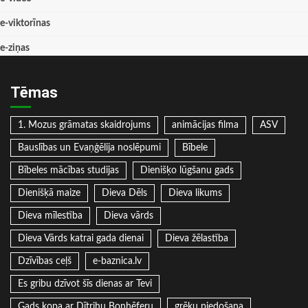
e-viktorīnas
e-ziņas
Tēmas
1. Mozus grāmatas skaidrojums
animācijas filma
ASV
Bauslības un Evaņģēlija noslēpumi
Bībele
Bībeles mācības studijas
Dienišķo lūgšanu gads
Dienišķā maize
Dieva Dēls
Dieva likums
Dieva mīlestība
Dieva vārds
Dieva Vārds katrai gada dienai
Dieva žēlastība
Dzīvības ceļš
e-baznica.lv
Es gribu dzīvot šīs dienas ar Tevi
Gads kopa ar Dītrihu Bonhēferu
grēku piedošana