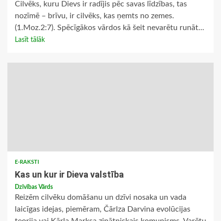
Cilvēks, kuru Dievs ir radījis pēc savas līdzības, tas
nozīmē – brīvu, ir cilvēks, kas ņemts no zemes.
(1.Moz.2:7). Spēcīgākos vārdos kā šeit nevarētu runāt...
Lasīt tālāk
E-RAKSTI
Kas un kur ir Dieva valstība
Dzīvības Vārds
Reizēm cilvēku domāšanu un dzīvi nosaka un vada
laicīgas idejas, piemēram, Čārlza Darvina evolūcijas