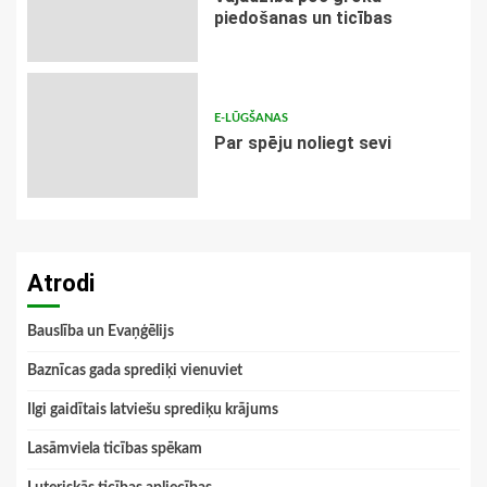
piedošanas un ticības
E-LŪGŠANAS
Par spēju noliegt sevi
Atrodi
Bauslība un Evaņģēlijs
Baznīcas gada sprediķi vienuviet
Ilgi gaidītais latviešu sprediķu krājums
Lasāmviela ticības spēkam