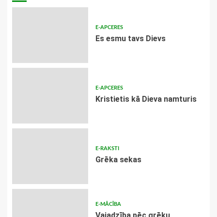
E-APCERES
Es esmu tavs Dievs
E-APCERES
Kristietis kā Dieva namturis
E-RAKSTI
Grēka sekas
E-MĀCĪBA
Vajadzība pēc grēku