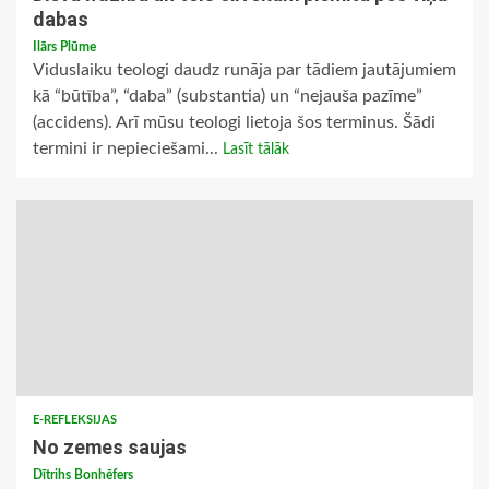
dabas
Ilārs Plūme
Viduslaiku teologi daudz runāja par tādiem jautājumiem
kā “būtība”, “daba” (substantia) un “nejauša pazīme”
(accidens). Arī mūsu teologi lietoja šos terminus. Šādi
termini ir nepieciešami...
Lasīt tālāk
E-REFLEKSIJAS
No zemes saujas
Dītrihs Bonhēfers