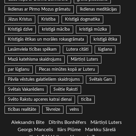
Ikdienas ar Pirmo Mozus grāmatu
Ikdienas meditācijas
Jēzus Kristus
Kristība
Kristīgā dogmatika
Kristīgā dzīve
kristīgā mācība
kristīgā mūzika
Kristīgās ētikas un morāles rokasgrāmata
kristīgā ētika
Lasāmviela ticības spēkam
Lutera citāti
lūgšana
Mazā katehisma skaidrojums
Mārtiņš Luters
par lūgšanu
Piecas minūtes kopā ar Luteru
Pāvila vēstules galatiešiem skaidrojums
Svētais Gars
Svētais Vakarēdiens
Svētie Raksti
Svēto Rakstu apceres katrai dienai
ticība
ticības realitāte
Tēvreize
velns
Aleksandrs Bite
Dītrihs Bonhēfers
Mārtiņš Luters
Georgs Mancelis
Ilārs Plūme
Markku Särelä