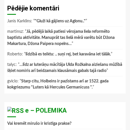
Pēdējie komentāri
Janis Karklins
: “
"Gluži kā gājiens uz Aglonu.."
”
martinsz
: “
Jā, pēdējā laikā patiesi vērojama liela reformēto
baptistu aktivitāte. Manuprāt tas lielā mērā varētu būt Džona
Makartura, Džona Paipera nopelns…
”
Roberto
: “
līdzībā es teiktu: .. suņi rej, bet karavāna iet tālāk.
”
talyc
: “
…līdz ar luterāņu mācītāja Ulda Rožkalna aiziešanu mūžībā
šķiet nomiris arī beidzamais klausāmais gabals tajā radio
”
gviclo
: “
Starp citu, Holbeins ir pazīstams arī ar 1522. gada
kokgriezumu "Luters kā Hercules Germanicuss ".
”
e – POLEMIKA
Vai kremēt mirušo ir kristīga prakse?