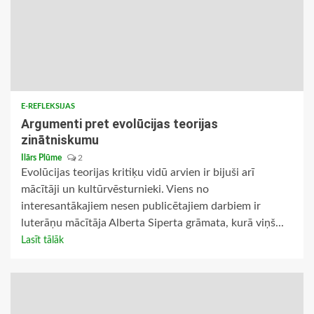
E-REFLEKSIJAS
Argumenti pret evolūcijas teorijas
zinātniskumu
Ilārs Plūme
2
Evolūcijas teorijas kritiķu vidū arvien ir bijuši arī
mācītāji un kultūrvēsturnieki. Viens no
interesantākajiem nesen publicētajiem darbiem ir
luterāņu mācītāja Alberta Siperta grāmata, kurā viņš...
Lasīt tālāk