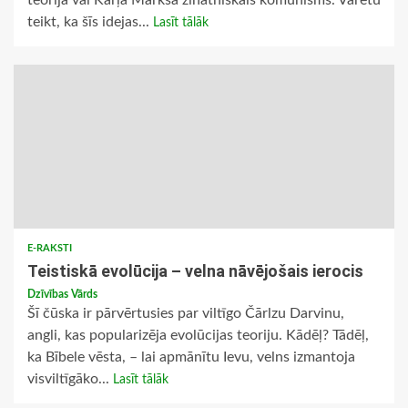
teorija vai Kārļa Marksa zinātniskais komunisms. Varētu
teikt, ka šīs idejas...
Lasīt tālāk
E-RAKSTI
Teistiskā evolūcija – velna nāvējošais ierocis
Dzīvības Vārds
Šī čūska ir pārvērtusies par viltīgo Čārlzu Darvinu,
angli, kas popularizēja evolūcijas teoriju. Kādēļ? Tādēļ,
ka Bībele vēsta, – lai apmānītu Ievu, velns izmantoja
visviltīgāko...
Lasīt tālāk