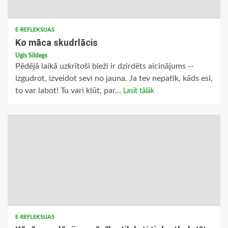
E-REFLEKSIJAS
Ko māca skudrlācis
Uģis Sildegs
Pēdējā laikā uzkrītoši bieži ir dzirdēts aicinājums -­
izgudrot, izveidot sevi no jauna. Ja tev nepatīk, kāds esi,
to var labot! Tu vari kļūt, par...
Lasīt tālāk
E-REFLEKSIJAS