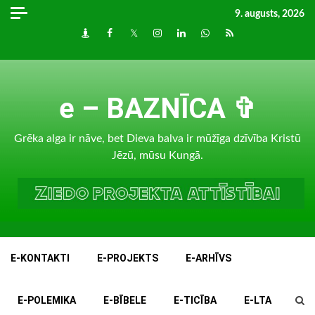
Skip
9. augusts, 2026
to
Draugiem
Facebook
Twitter
Instagram
LinkedIn
whatsapp
RSS
content
e – BAZNĪCA ✞
Grēka alga ir nāve, bet Dieva balva ir mūžīga dzīvība Kristū
Jēzū, mūsu Kungā.
E-KONTAKTI
E-PROJEKTS
E-ARHĪVS
E-POLEMIKA
E-BĪBELE
E-TICĪBA
E-LTA