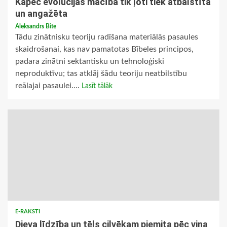
Kāpēc evolūcijas mācība tik ļoti tiek atbalstīta
un angažēta
Aleksandrs Bite
Tādu zinātnisku teoriju radīšana materiālās pasaules
skaidrošanai, kas nav pamatotas Bībeles principos,
padara zinātni sektantisku un tehnoloģiski
neproduktīvu; tas atklāj šādu teoriju neatbilstību
reālajai pasaulei....
Lasīt tālāk
E-RAKSTI
Dieva līdzība un tēls cilvēkam piemita pēc viņa