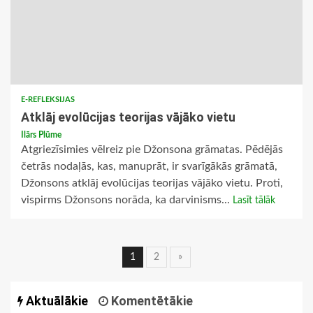
E-REFLEKSIJAS
Atklāj evolūcijas teorijas vājāko vietu
Ilārs Plūme
Atgriezīsimies vēlreiz pie Džonsona grāmatas. Pēdējās
četrās nodaļās, kas, manuprāt, ir svarīgākās grāmatā,
Džonsons atklāj evolūcijas teorijas vājāko vietu. Proti,
vispirms Džonsons norāda, ka darvinisms...
Lasīt tālāk
Ziņu
1
2
»
navigācija
Aktuālākie
Komentētākie