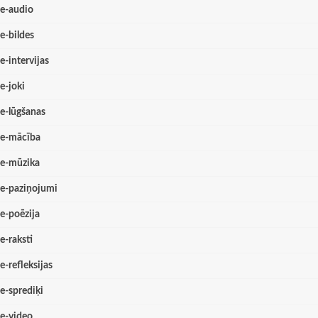
e-audio
e-bildes
e-intervijas
e-joki
e-lūgšanas
e-mācība
e-mūzika
e-paziņojumi
e-poēzija
e-raksti
e-refleksijas
e-sprediķi
e-video