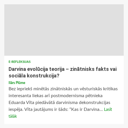
E-REFLEKSIJAS
Darvina evolūcija teorija – zinātnisks fakts vai
sociāla konstrukcija?
Ilārs Plūme
Bez iepriekš minētās zinātniskās un vēsturiskās kritikas
interesanta liekas arī postmodernisma pētnieka
Eduarda Vīta piedāvātā darvinisma dekonstrukcijas
iespēja. Vīta jautājums ir šāds: “Kas ir Darvina...
Lasīt
tālāk