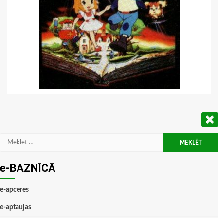
Meklēt:
e-BAZNĪCĀ
e-apceres
e-aptaujas