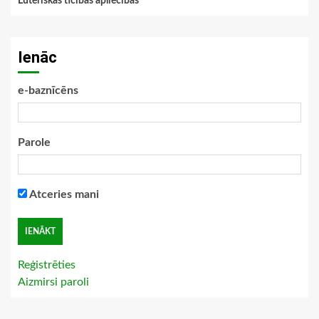
Luteriskās ticības apliecības
Ienāc
e-baznīcēns
Parole
Atceries mani
Reģistrēties
Aizmirsi paroli