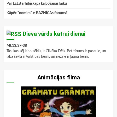
Par LELB arhibīskapa kalpošanas laiku
Kāpēc "nomira" e-BAZNĪCAs forums?
Dieva vārds katrai dienai
Mt.13:37-38
Tas, kas sēj labo sēklu, ir Cilvēka Dēls. Bet tīrums ir pasaule, un
labā sēkla ir Valstības bērni, un nezāle ir ļaunā bērni.
Animācijas filma