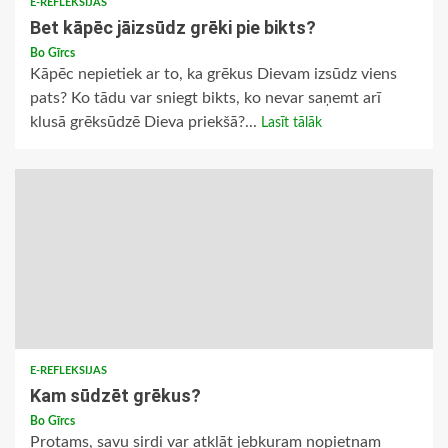
E-REFLEKSIJAS
Bet kāpēc jāizsūdz grēki pie bikts?
Bo Gīrcs
Kāpēc nepietiek ar to, ka grēkus Dievam izsūdz viens
pats? Ko tādu var sniegt bikts, ko nevar saņemt arī
klusā grēksūdzē Dieva priekšā?...
Lasīt tālāk
E-REFLEKSIJAS
Kam sūdzēt grēkus?
Bo Gīrcs
Protams, savu sirdi var atklāt jebkuram nopietnam