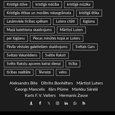
Kristīgā dzīve
kristīgā mācība
kristīgā mūzika
Kristīgās ētikas un morāles rokasgrāmata
kristīgā ētika
Lasāmviela ticības spēkam
Lutera citāti
lūgšana
Mazā katehisma skaidrojums
Mārtiņš Luters
par lūgšanu
Piecas minūtes kopā ar Luteru
Pāvila vēstules galatiešiem skaidrojums
Svētais Gars
Svētais Vakarēdiens
Svētie Raksti
Svēto Rakstu apceres katrai dienai
ticība
ticības realitāte
Tēvreize
velns
Aleksandrs Bite
Dītrihs Bonhēfers
Mārtiņš Luters
Georgs Mancelis
Ilārs Plūme
Markku Särelä
Karls F. V. Valters
Hermanis Zasse
Draugiem
Facebook
Twitter
Instagram
LinkedIn
whatsapp
RSS