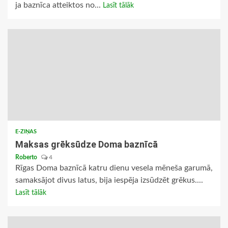
ja baznīca atteiktos no...
Lasīt tālāk
E-ZIŅAS
Maksas grēksūdze Doma baznīcā
Roberto
4
Rīgas Doma baznīcā katru dienu vesela mēneša garumā,
samaksājot divus latus, bija iespēja izsūdzēt grēkus....
Lasīt tālāk