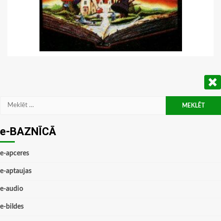
Meklēt:
e-BAZNĪCĀ
e-apceres
e-aptaujas
e-audio
e-bildes