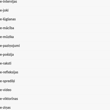
e-intervijas
e-joki
e-lūgšanas
e-mācība
e-mūzika
e-paziņojumi
e-poēzija
e-raksti
e-refleksijas
e-sprediķi
e-video
e-viktorīnas
e-ziņas