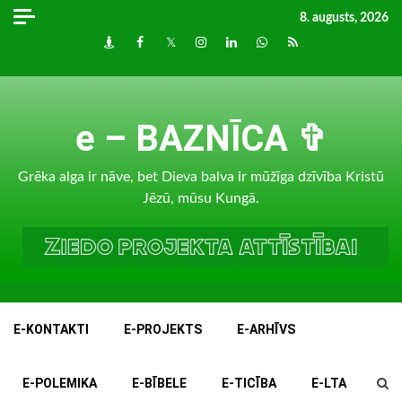
Skip
8. augusts, 2026
to
Draugiem
Facebook
Twitter
Instagram
LinkedIn
whatsapp
RSS
content
e – BAZNĪCA ✞
Grēka alga ir nāve, bet Dieva balva ir mūžīga dzīvība Kristū
Jēzū, mūsu Kungā.
E-KONTAKTI
E-PROJEKTS
E-ARHĪVS
E-POLEMIKA
E-BĪBELE
E-TICĪBA
E-LTA