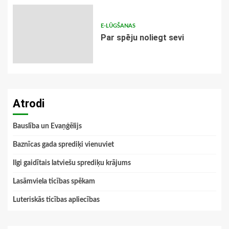
E-LŪGŠANAS
Par spēju noliegt sevi
Atrodi
Bauslība un Evaņģēlijs
Baznīcas gada sprediķi vienuviet
Ilgi gaidītais latviešu sprediķu krājums
Lasāmviela ticības spēkam
Luteriskās ticības apliecības