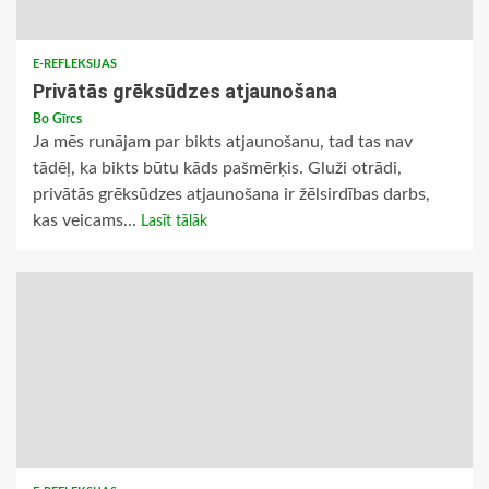
E-REFLEKSIJAS
Privātās grēksūdzes atjaunošana
Bo Gīrcs
Ja mēs runājam par bikts atjaunošanu, tad tas nav
tādēļ, ka bikts būtu kāds pašmērķis. Gluži otrādi,
privātās grēksūdzes atjaunošana ir žēlsirdības darbs,
kas veicams...
Lasīt tālāk