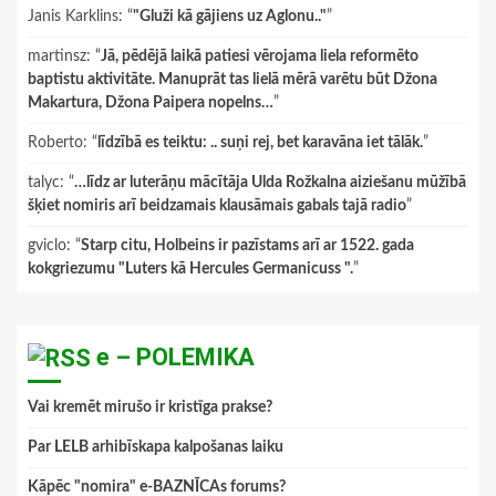
Janis Karklins
: “
"Gluži kā gājiens uz Aglonu.."
”
martinsz
: “
Jā, pēdējā laikā patiesi vērojama liela reformēto
baptistu aktivitāte. Manuprāt tas lielā mērā varētu būt Džona
Makartura, Džona Paipera nopelns…
”
Roberto
: “
līdzībā es teiktu: .. suņi rej, bet karavāna iet tālāk.
”
talyc
: “
…līdz ar luterāņu mācītāja Ulda Rožkalna aiziešanu mūžībā
šķiet nomiris arī beidzamais klausāmais gabals tajā radio
”
gviclo
: “
Starp citu, Holbeins ir pazīstams arī ar 1522. gada
kokgriezumu "Luters kā Hercules Germanicuss ".
”
e – POLEMIKA
Vai kremēt mirušo ir kristīga prakse?
Par LELB arhibīskapa kalpošanas laiku
Kāpēc "nomira" e-BAZNĪCAs forums?