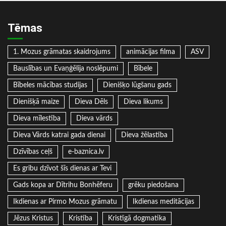
Tēmas
1. Mozus grāmatas skaidrojums
animācijas filma
ASV
Bauslības un Evaņģēlija noslēpumi
Bībele
Bībeles mācības studijas
Dienišķo lūgšanu gads
Dienišķā maize
Dieva Dēls
Dieva likums
Dieva mīlestība
Dieva vārds
Dieva Vārds katrai gada dienai
Dieva žēlastība
Dzīvības ceļš
e-baznica.lv
Es gribu dzīvot šīs dienas ar Tevi
Gads kopa ar Dītrihu Bonhēferu
grēku piedošana
Ikdienas ar Pirmo Mozus grāmatu
Ikdienas meditācijas
Jēzus Kristus
Kristība
Kristīgā dogmatika