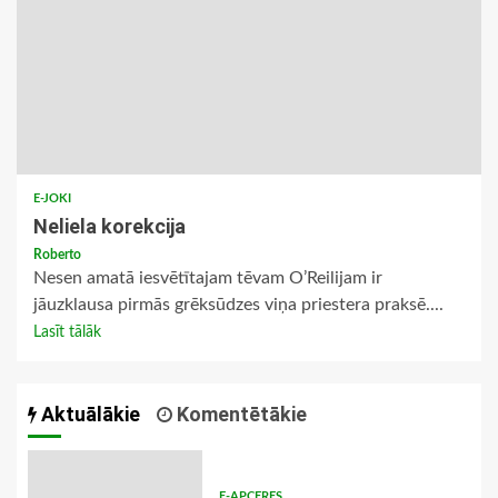
E-JOKI
Neliela korekcija
Roberto
Nesen amatā iesvētītajam tēvam O’Reilijam ir
jāuzklausa pirmās grēksūdzes viņa priestera praksē....
Lasīt tālāk
Aktuālākie
Komentētākie
E-APCERES