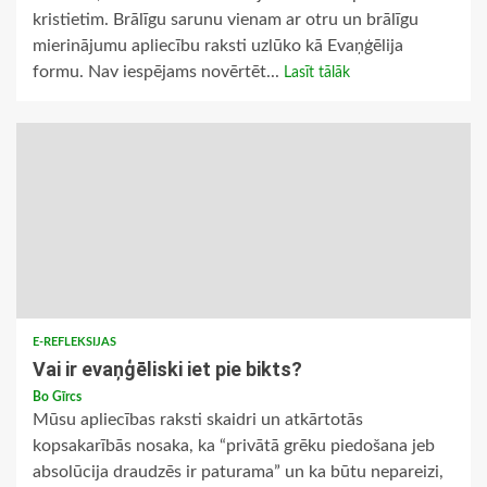
kristietim. Brālīgu sarunu vienam ar otru un brālīgu
mierinājumu apliecību raksti uzlūko kā Evaņģēlija
formu. Nav iespējams novērtēt...
Lasīt tālāk
E-REFLEKSIJAS
Vai ir evaņģēliski iet pie bikts?
Bo Gīrcs
Mūsu apliecības raksti skaidri un atkārtotās
kopsakarībās nosaka, ka “privātā grēku piedošana jeb
absolūcija draudzēs ir paturama” un ka būtu nepareizi,