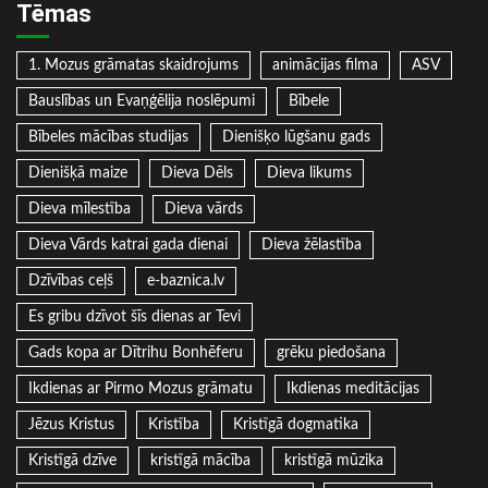
Tēmas
1. Mozus grāmatas skaidrojums
animācijas filma
ASV
Bauslības un Evaņģēlija noslēpumi
Bībele
Bībeles mācības studijas
Dienišķo lūgšanu gads
Dienišķā maize
Dieva Dēls
Dieva likums
Dieva mīlestība
Dieva vārds
Dieva Vārds katrai gada dienai
Dieva žēlastība
Dzīvības ceļš
e-baznica.lv
Es gribu dzīvot šīs dienas ar Tevi
Gads kopa ar Dītrihu Bonhēferu
grēku piedošana
Ikdienas ar Pirmo Mozus grāmatu
Ikdienas meditācijas
Jēzus Kristus
Kristība
Kristīgā dogmatika
Kristīgā dzīve
kristīgā mācība
kristīgā mūzika