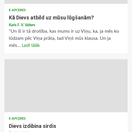
E-APCERES
Kā Dievs atbild uz mūsu lūgšanām?
Karls F. V. Valters
“Un šī ir tā drošība, kas mums ir uz Viņu, ka, ja mēs ko
lūdzam pēc Viņa prāta, tad Viņš mūs klausa. Un ja
mēs...
Lasīt tālāk
E-APCERES
Dievs izdibina sirdis