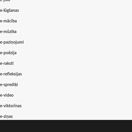
e-joki
e-lūgšanas
e-mācība
e-mūzika
e-paziņojumi
e-poēzija
e-raksti
e-refleksijas
e-sprediķi
e-video
e-viktorīnas
e-ziņas