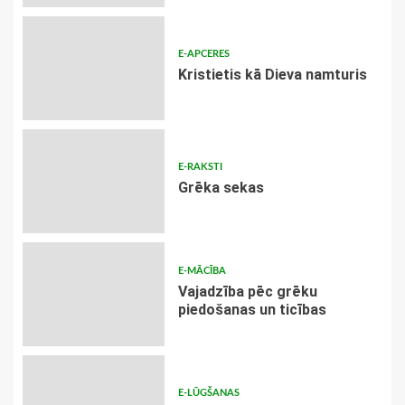
E-APCERES
Kristietis kā Dieva namturis
E-RAKSTI
Grēka sekas
E-MĀCĪBA
Vajadzība pēc grēku
piedošanas un ticības
E-LŪGŠANAS