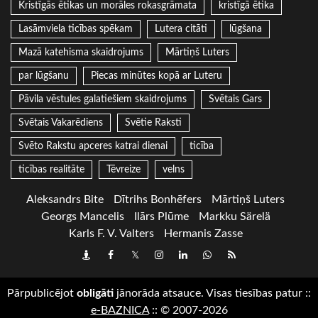
Kristīgās ētikas un morāles rokasgrāmata
kristīgā ētika
Lasāmviela ticības spēkam
Lutera citāti
lūgšana
Mazā katehisma skaidrojums
Mārtiņš Luters
par lūgšanu
Piecas minūtes kopā ar Luteru
Pāvila vēstules galatiešiem skaidrojums
Svētais Gars
Svētais Vakarēdiens
Svētie Raksti
Svēto Rakstu apceres katrai dienai
ticība
ticības realitāte
Tēvreize
velns
Aleksandrs Bite
Dītrihs Bonhēfers
Mārtiņš Luters
Georgs Mancelis
Ilārs Plūme
Markku Särelä
Karls F. V. Valters
Hermanis Zasse
Draugiem
Facebook
Twitter
Instagram
LinkedIn
whatsapp
RSS
Pārpublicējot
obligāti
jānorāda atsauce. Visas tiesības patur
::
e-BAZNICA
::
© 2007-2026