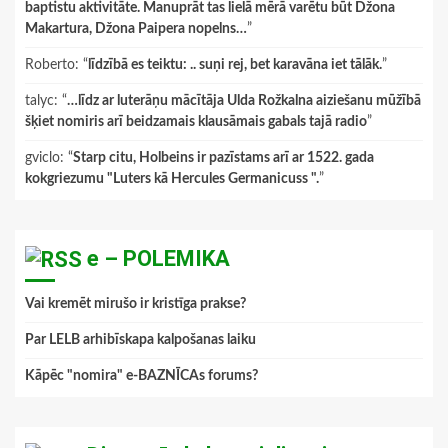
baptistu aktivitāte. Manuprāt tas lielā mērā varētu būt Džona
Makartura, Džona Paipera nopelns…
”
Roberto
: “
līdzībā es teiktu: .. suņi rej, bet karavāna iet tālāk.
”
talyc
: “
…līdz ar luterāņu mācītāja Ulda Rožkalna aiziešanu mūžībā
šķiet nomiris arī beidzamais klausāmais gabals tajā radio
”
gviclo
: “
Starp citu, Holbeins ir pazīstams arī ar 1522. gada
kokgriezumu "Luters kā Hercules Germanicuss ".
”
e – POLEMIKA
Vai kremēt mirušo ir kristīga prakse?
Par LELB arhibīskapa kalpošanas laiku
Kāpēc "nomira" e-BAZNĪCAs forums?