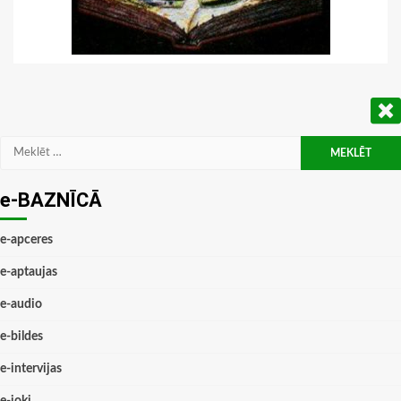
Meklēt:
e-BAZNĪCĀ
e-apceres
e-aptaujas
e-audio
e-bildes
e-intervijas