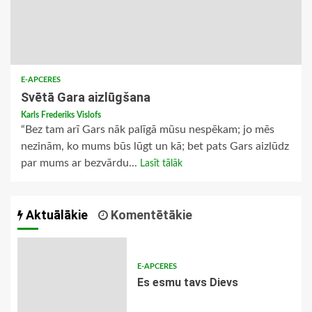
E-APCERES
Svētā Gara aizlūgšana
Karls Frederiks Vislofs
“Bez tam arī Gars nāk palīgā mūsu nespēkam; jo mēs
nezinām, ko mums būs lūgt un kā; bet pats Gars aizlūdz
par mums ar bezvārdu...
Lasīt tālāk
Aktuālākie
Komentētākie
E-APCERES
Es esmu tavs Dievs