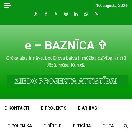
Skip
10. augusts, 2026
to
Draugiem
Facebook
Twitter
Instagram
LinkedIn
whatsapp
RSS
content
e – BAZNĪCA ✞
Grēka alga ir nāve, bet Dieva balva ir mūžīga dzīvība Kristū
Jēzū, mūsu Kungā.
E-KONTAKTI
E-PROJEKTS
E-ARHĪVS
E-POLEMIKA
E-BĪBELE
E-TICĪBA
E-LTA