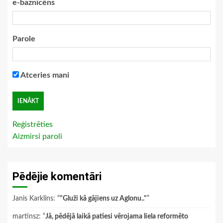
e-baznīcēns
Parole
Atceries mani
Reģistrēties
Aizmirsi paroli
Pēdējie komentāri
Janis Karklins
: “
"Gluži kā gājiens uz Aglonu.."
”
martinsz
: “
Jā, pēdējā laikā patiesi vērojama liela reformēto