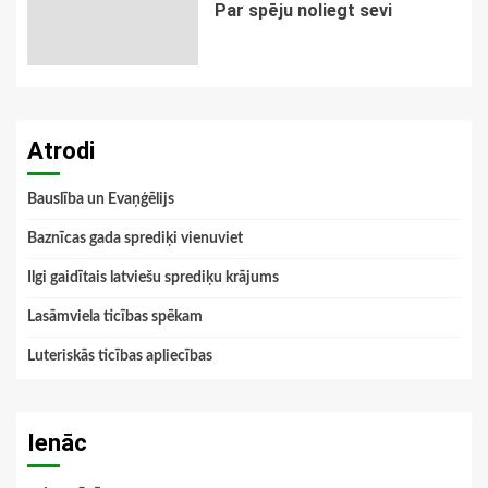
Par spēju noliegt sevi
Atrodi
Bauslība un Evaņģēlijs
Baznīcas gada sprediķi vienuviet
Ilgi gaidītais latviešu sprediķu krājums
Lasāmviela ticības spēkam
Luteriskās ticības apliecības
Ienāc