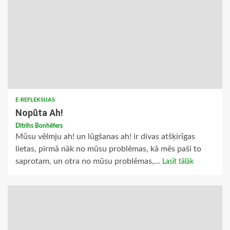
E-REFLEKSIJAS
Nopūta Ah!
Dītrihs Bonhēfers
Mūsu vēlmju ah! un lūgšanas ah! ir divas atšķirīgas
lietas, pirmā nāk no mūsu problēmas, kā mēs paši to
saprotam, un otra no mūsu problēmas,...
Lasīt tālāk