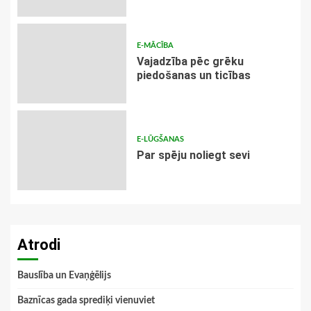
E-MĀCĪBA
Vajadzība pēc grēku
piedošanas un ticības
E-LŪGŠANAS
Par spēju noliegt sevi
Atrodi
Bauslība un Evaņģēlijs
Baznīcas gada sprediķi vienuviet