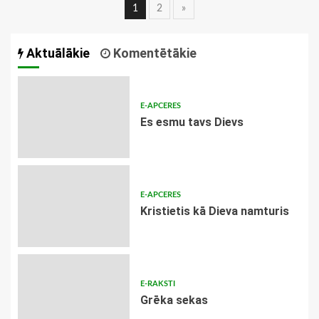
Ziņu
1
2
»
navigācija
Aktuālākie
Komentētākie
E-APCERES
Es esmu tavs Dievs
E-APCERES
Kristietis kā Dieva namturis
E-RAKSTI
Grēka sekas