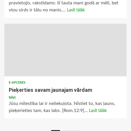
pravietojis, rakstīdams: šī tauta mani godā ar mēli, bet
viņu sirds ir tālu no manis....
Lasīt tālāk
E-APCERES
Pieķerties savam jaunajam vārdam
talyc
Jūsu mīlestība lai ir neliekuļota. Nīstiet to, kas ļauns,
pieķerieties tam, kas labs. [Rom.12:9]...
Lasīt tālāk