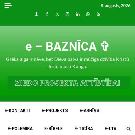
Skip
8. augusts, 2026
to
Draugiem
Facebook
Twitter
Instagram
LinkedIn
whatsapp
RSS
content
e – BAZNĪCA ✞
Grēka alga ir nāve, bet Dieva balva ir mūžīga dzīvība Kristū
Jēzū, mūsu Kungā.
E-KONTAKTI
E-PROJEKTS
E-ARHĪVS
E-POLEMIKA
E-BĪBELE
E-TICĪBA
E-LTA