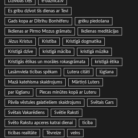
Dzīvības ceļš
e-baznica.lv
Es gribu dzīvot šīs dienas ar Tevi
Gads kopa ar Dītrihu Bonhēferu
grēku piedošana
Ikdienas ar Pirmo Mozus grāmatu
Ikdienas meditācijas
Jēzus Kristus
Kristība
Kristīgā dogmatika
Kristīgā dzīve
kristīgā mācība
kristīgā mūzika
Kristīgās ētikas un morāles rokasgrāmata
kristīgā ētika
Lasāmviela ticības spēkam
Lutera citāti
lūgšana
Mazā katehisma skaidrojums
Mārtiņš Luters
par lūgšanu
Piecas minūtes kopā ar Luteru
Pāvila vēstules galatiešiem skaidrojums
Svētais Gars
Svētais Vakarēdiens
Svētie Raksti
Svēto Rakstu apceres katrai dienai
ticība
ticības realitāte
Tēvreize
velns