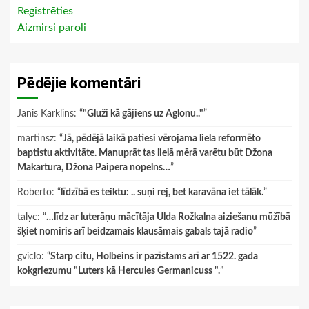
Reģistrēties
Aizmirsi paroli
Pēdējie komentāri
Janis Karklins
: “
"Gluži kā gājiens uz Aglonu.."
”
martinsz
: “
Jā, pēdējā laikā patiesi vērojama liela reformēto
baptistu aktivitāte. Manuprāt tas lielā mērā varētu būt Džona
Makartura, Džona Paipera nopelns…
”
Roberto
: “
līdzībā es teiktu: .. suņi rej, bet karavāna iet tālāk.
”
talyc
: “
…līdz ar luterāņu mācītāja Ulda Rožkalna aiziešanu mūžībā
šķiet nomiris arī beidzamais klausāmais gabals tajā radio
”
gviclo
: “
Starp citu, Holbeins ir pazīstams arī ar 1522. gada
kokgriezumu "Luters kā Hercules Germanicuss ".
”