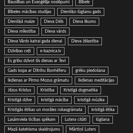
Bauslības un Evaņģēlija noslēpumi
Bībele
Bībeles mācības studijas
Dienišķo lūgšanu gads
Dienišķā maize
Dieva Dēls
Dieva likums
Dieva mīlestība
Dieva vārds
Dieva Vārds katrai gada dienai
Dieva žēlastība
Dzīvības ceļš
e-baznica.lv
Es gribu dzīvot šīs dienas ar Tevi
Gads kopa ar Dītrihu Bonhēferu
grēku piedošana
Ikdienas ar Pirmo Mozus grāmatu
Ikdienas meditācijas
Jēzus Kristus
Kristība
Kristīgā dogmatika
Kristīgā dzīve
kristīgā mācība
kristīgā mūzika
Kristīgās ētikas un morāles rokasgrāmata
kristīgā ētika
Lasāmviela ticības spēkam
Lutera citāti
lūgšana
Mazā katehisma skaidrojums
Mārtiņš Luters