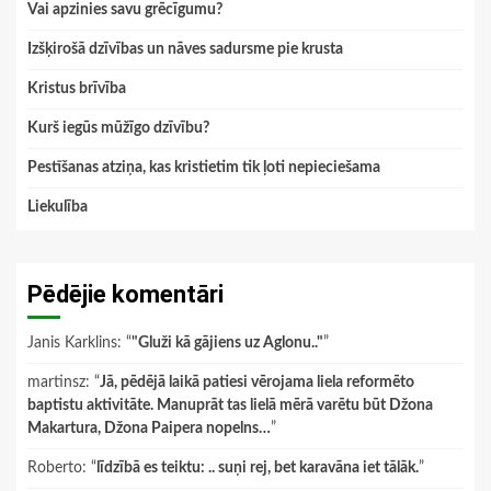
Vai apzinies savu grēcīgumu?
Izšķirošā dzīvības un nāves sadursme pie krusta
Kristus brīvība
Kurš iegūs mūžīgo dzīvību?
Pestīšanas atziņa, kas kristietim tik ļoti nepieciešama
Liekulība
Pēdējie komentāri
Janis Karklins
: “
"Gluži kā gājiens uz Aglonu.."
”
martinsz
: “
Jā, pēdējā laikā patiesi vērojama liela reformēto
baptistu aktivitāte. Manuprāt tas lielā mērā varētu būt Džona
Makartura, Džona Paipera nopelns…
”
Roberto
: “
līdzībā es teiktu: .. suņi rej, bet karavāna iet tālāk.
”