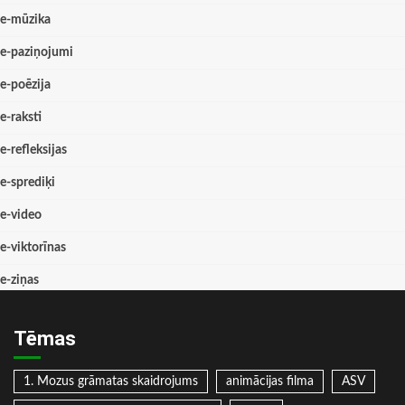
e-mūzika
e-paziņojumi
e-poēzija
e-raksti
e-refleksijas
e-sprediķi
e-video
e-viktorīnas
e-ziņas
Tēmas
1. Mozus grāmatas skaidrojums
animācijas filma
ASV