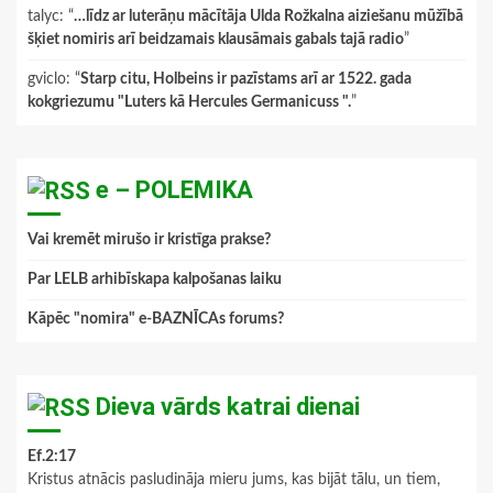
talyc
: “
…līdz ar luterāņu mācītāja Ulda Rožkalna aiziešanu mūžībā
šķiet nomiris arī beidzamais klausāmais gabals tajā radio
”
gviclo
: “
Starp citu, Holbeins ir pazīstams arī ar 1522. gada
kokgriezumu "Luters kā Hercules Germanicuss ".
”
e – POLEMIKA
Vai kremēt mirušo ir kristīga prakse?
Par LELB arhibīskapa kalpošanas laiku
Kāpēc "nomira" e-BAZNĪCAs forums?
Dieva vārds katrai dienai
Ef.2:17
Kristus atnācis pasludināja mieru jums, kas bijāt tālu, un tiem,