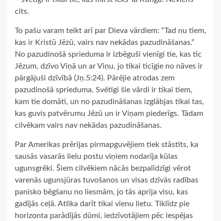
cits.
To pašu varam teikt arī par Dieva vārdiem: “Tad nu tiem,
kas ir Kristū Jēzū, vairs nav nekādas pazudināšanas.”
No pazudinošā sprieduma ir izbēguši vienīgi tie, kas tic
Jēzum, dzīvo Viņā un ar Viņu, jo tikai ticīgie no nāves ir
pārgājuši dzīvībā (Jņ.5:24). Pārējie atrodas zem
pazudinošā sprieduma. Svētīgi šie vārdi ir tikai tiem,
kam tie domāti, un no pazudināšanas izglābjas tikai tas,
kas guvis patvērumu Jēzū un ir Viņam piederīgs. Tādam
cilvēkam vairs nav nekādas pazudināšanas.
Par Amerikas prērijas pirmapguvējiem tiek stāstīts, ka
sausās vasarās lielu postu viņiem nodarīja kūlas
ugunsgrēki. Šiem cilvēkiem nācās bezpalīdzīgi vērot
varenās ugunsjūras tuvošanos un visas dzīvās radības
panisko bēgšanu no liesmām, jo tās aprija visu, kas
gadījās ceļā. Atlika darīt tikai vienu lietu. Tiklīdz pie
horizonta parādījās dūmi, iedzīvotājiem pēc iespējas