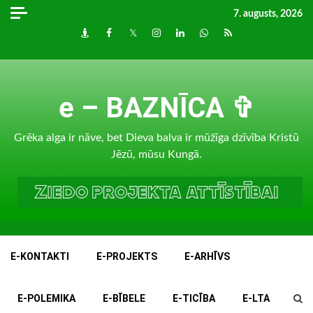
Skip
7. augusts, 2026
to
Draugiem
Facebook
Twitter
Instagram
LinkedIn
whatsapp
RSS
content
e – BAZNĪCA ✞
Grēka alga ir nāve, bet Dieva balva ir mūžīga dzīvība Kristū
Jēzū, mūsu Kungā.
E-KONTAKTI
E-PROJEKTS
E-ARHĪVS
E-POLEMIKA
E-BĪBELE
E-TICĪBA
E-LTA