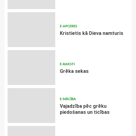
E-APCERES
Kristietis kā Dieva namturis
E-RAKSTI
Grēka sekas
E-MĀCĪBA
Vajadzība pēc grēku
piedošanas un ticības