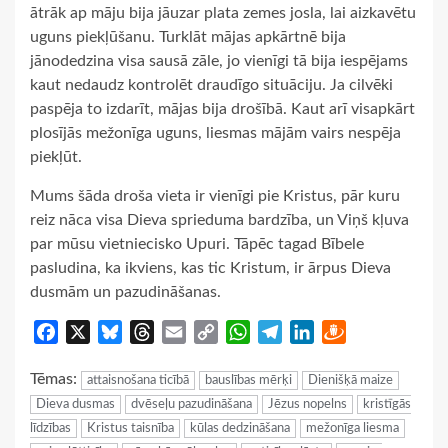
ātrāk ap māju bija jāuzar plata zemes josla, lai aizkavētu
uguns piekļūšanu. Turklāt mājas apkārtnē bija
jānodedzina visa sausā zāle, jo vienīgi tā bija iespējams
kaut nedaudz kontrolēt draudīgo situāciju. Ja cilvēki
paspēja to izdarīt, mājas bija drošībā. Kaut arī visapkārt
plosījās mežonīga uguns, liesmas mājām vairs nespēja
piekļūt.
Mums šāda droša vieta ir vienīgi pie Kristus, pār kuru
reiz nāca visa Dieva sprieduma bardzība, un Viņš kļuva
par mūsu vietniecisko Upuri. Tāpēc tagad Bībele
pasludina, ka ikviens, kas tic Kristum, ir ārpus Dieva
dusmām un pazudināšanas.
Facebook
X
Bluesky
Threads
Email
Copy
WhatsApp
Telegram
LinkedIn
Draugiem
Link
Tēmas:
attaisnošana ticībā
bauslības mērķi
Dienišķā maize
Dieva dusmas
dvēseļu pazudināšana
Jēzus nopelns
kristīgās
līdzības
Kristus taisnība
kūlas dedzināšana
mežonīga liesma