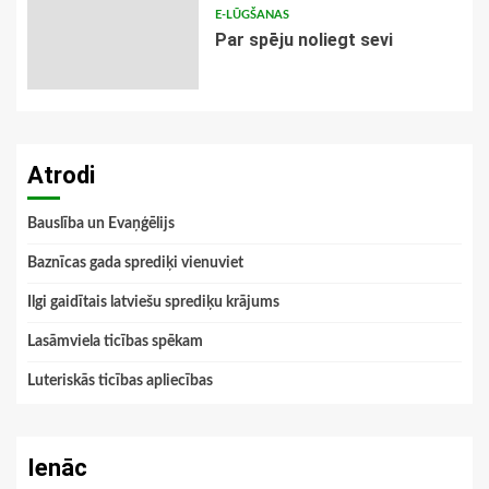
E-LŪGŠANAS
Par spēju noliegt sevi
Atrodi
Bauslība un Evaņģēlijs
Baznīcas gada sprediķi vienuviet
Ilgi gaidītais latviešu sprediķu krājums
Lasāmviela ticības spēkam
Luteriskās ticības apliecības
Ienāc