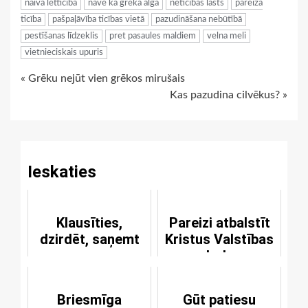
naiva lētticība
nāve kā grēka alga
neticības lāsts
pareiza
ticība
pašpaļāvība ticības vietā
pazudināšana nebūtībā
pestīšanas līdzeklis
pret pasaules maldiem
velna meli
vietnieciskais upuris
Continue
« Grēku nejūt vien grēkos mirušais
Kas pazudina cilvēkus? »
Reading
Ieskaties
Klausīties,
Pareizi atbalstīt
dzirdēt, saņemt
Kristus Valstības
darbu
Briesmīga
Gūt patiesu