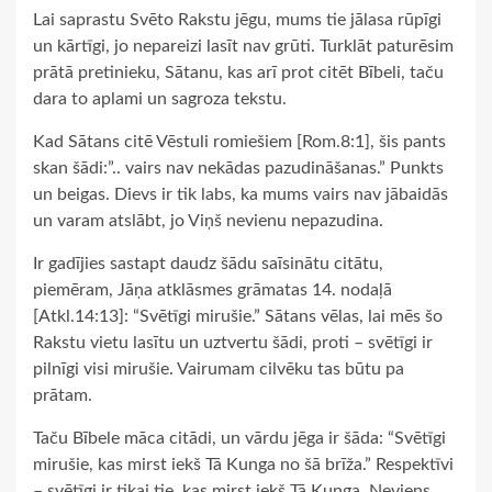
Lai saprastu Svēto Rakstu jēgu, mums tie jālasa rūpīgi
un kārtīgi, jo nepareizi lasīt nav grūti. Turklāt paturēsim
prātā pretinieku, Sātanu, kas arī prot citēt Bībeli, taču
dara to aplami un sagroza tekstu.
Kad Sātans citē Vēstuli romiešiem [Rom.8:1], šis pants
skan šādi:”.. vairs nav nekādas pazudināšanas.” Punkts
un beigas. Dievs ir tik labs, ka mums vairs nav jābaidās
un varam atslābt, jo Viņš nevienu nepazudina.
Ir gadījies sastapt daudz šādu saīsinātu citātu,
piemēram, Jāņa atklāsmes grāmatas 14. nodaļā
[Atkl.14:13]: “Svētīgi mirušie.” Sātans vēlas, lai mēs šo
Rakstu vietu lasītu un uztvertu šādi, proti – svētīgi ir
pilnīgi visi mirušie. Vairumam cilvēku tas būtu pa
prātam.
Taču Bībele māca citādi, un vārdu jēga ir šāda: “Svētīgi
mirušie, kas mirst iekš Tā Kunga no šā brīža.” Respektīvi
– svētīgi ir tikai tie, kas mirst iekš Tā Kunga. Neviens