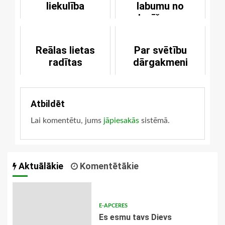
liekulība
labumu no
lasīšanas
Reālas lietas
Par svētību
radītas
dārgakmeni
Atbildēt
Lai komentētu, jums
jāpiesakās
sistēmā.
Aktuālākie
Komentētākie
E-APCERES
Es esmu tavs Dievs