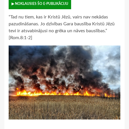
▶ NOKLAUSIES ŠO E-PUBLIKĀCIJU
“Tad nu tiem, kas ir Kristū Jēzū, vairs nav nekādas
pazudināšanas. Jo dzīvības Gara bauslība Kristū Jēzū
tevi ir atsvabinājusi no grēka un nāves bauslības.”
[Rom.8:1-2]