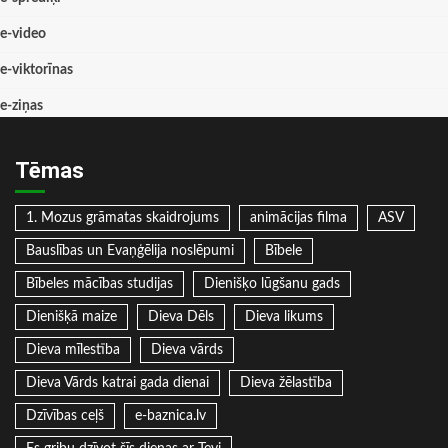
e-video
e-viktorīnas
e-ziņas
Tēmas
1. Mozus grāmatas skaidrojums
animācijas filma
ASV
Bauslības un Evaņģēlija noslēpumi
Bībele
Bībeles mācības studijas
Dienišķo lūgšanu gads
Dienišķā maize
Dieva Dēls
Dieva likums
Dieva mīlestība
Dieva vārds
Dieva Vārds katrai gada dienai
Dieva žēlastība
Dzīvības ceļš
e-baznica.lv