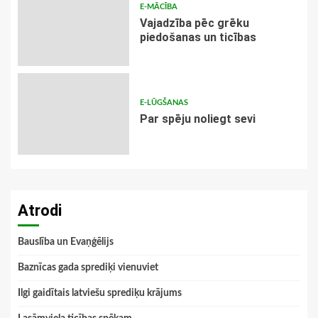
E-MĀCĪBA
Vajadzība pēc grēku
piedošanas un ticības
E-LŪGŠANAS
Par spēju noliegt sevi
Atrodi
Bauslība un Evaņģēlijs
Baznīcas gada sprediķi vienuviet
Ilgi gaidītais latviešu sprediķu krājums