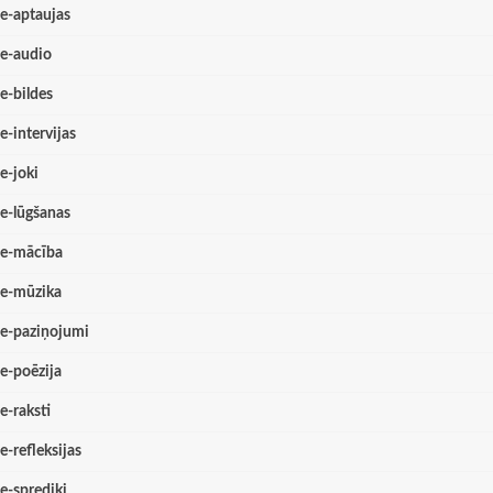
e-aptaujas
e-audio
e-bildes
e-intervijas
e-joki
e-lūgšanas
e-mācība
e-mūzika
e-paziņojumi
e-poēzija
e-raksti
e-refleksijas
e-sprediķi