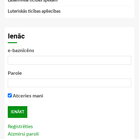
Lasāmviela ticības spēkam
Luteriskās ticības apliecības
Ienāc
e-baznīcēns
Parole
Atceries mani
Reģistrēties
Aizmirsi paroli