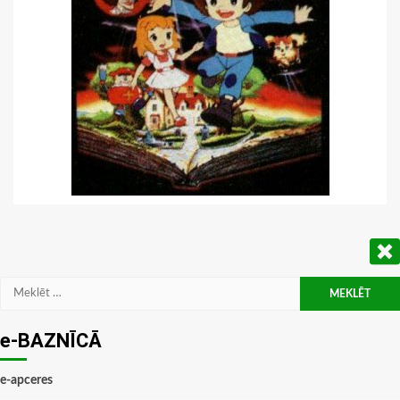
Meklēt:
e-BAZNĪCĀ
e-apceres