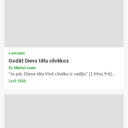
E-APCERES
Godāt Dievs tēlu cilvēkos
Dr. Mārtiņš Luters
“Jo pēc Dieva tēla Viņš cilvēku ir radījis” [1.Moz.9:6]...
Lasīt tālāk