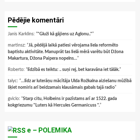
Pēdējie komentāri
Janis Karklins
: “
"Gluži kā gājiens uz Aglonu.."
”
martinsz
: “
Jā, pēdējā laikā patiesi vērojama liela reformēto
baptistu aktivitāte. Manuprāt tas lielā mērā varētu būt Džona
Makartura, Džona Paipera nopelns…
”
Roberto
: “
līdzībā es teiktu: .. suņi rej, bet karavāna iet tālāk.
”
talyc
: “
…līdz ar luterāņu mācītāja Ulda Rožkalna aiziešanu mūžībā
šķiet nomiris arī beidzamais klausāmais gabals tajā radio
”
gviclo
: “
Starp citu, Holbeins ir pazīstams arī ar 1522. gada
kokgriezumu "Luters kā Hercules Germanicuss ".
”
e – POLEMIKA