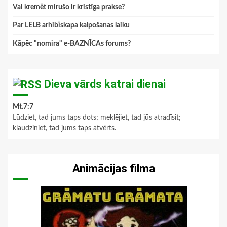
Vai kremēt mirušo ir kristīga prakse?
Par LELB arhibīskapa kalpošanas laiku
Kāpēc "nomira" e-BAZNĪCAs forums?
Dieva vārds katrai dienai
Mt.7:7
Lūdziet, tad jums taps dots; meklējiet, tad jūs atradīsit;
klaudziniet, tad jums taps atvērts.
Animācijas filma