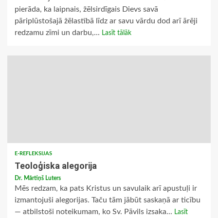
pierāda, ka laipnais, žēlsirdīgais Dievs savā
pāriplūstošajā žēlastībā līdz ar savu vārdu dod arī ārēji
redzamu zīmi un darbu,...
Lasīt tālāk
E-REFLEKSIJAS
Teoloģiska alegorija
Dr. Mārtiņš Luters
Mēs redzam, ka pats Kristus un savulaik arī apustuļi ir
izmantojuši alegorijas. Taču tām jābūt saskaņā ar ticību
— atbilstoši noteikumam, ko Sv. Pāvils izsaka...
Lasīt