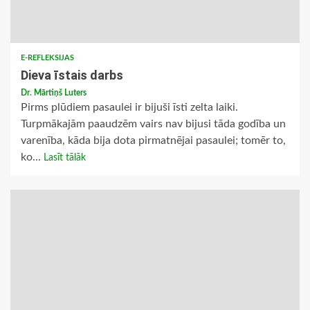
E-REFLEKSIJAS
Dieva īstais darbs
Dr. Mārtiņš Luters
Pirms plūdiem pasaulei ir bijuši īsti zelta laiki.
Turpmākajām paaudzēm vairs nav bijusi tāda godība un
varenība, kāda bija dota pirmatnējai pasaulei; tomēr to,
ko...
Lasīt tālāk