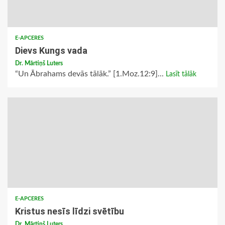
E-APCERES
Dievs Kungs vada
Dr. Mārtiņš Luters
“Un Ābrahams devās tālāk.” [1.Moz.12:9]...
Lasīt tālāk
E-APCERES
Kristus nesīs līdzi svētību
Dr. Mārtiņš Luters