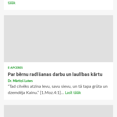
tālāk
E-APCERES
Par bērnu radīšanas darbu un laulības kārtu
Dr. Mārtiņš Luters
“Tad cilvēks atzina Ievu, savu sievu, un tā tapa grūta un
dzemdēja Kainu.” [1.Moz.4:1]...
Lasīt tālāk