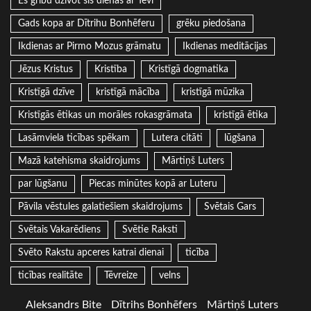
Es gribu dzīvot šīs dienas ar Tevi
Gads kopa ar Dītrihu Bonhēferu
grēku piedošana
Ikdienas ar Pirmo Mozus grāmatu
Ikdienas meditācijas
Jēzus Kristus
Kristība
Kristīgā dogmatika
Kristīgā dzīve
kristīgā mācība
kristīgā mūzika
Kristīgās ētikas un morāles rokasgrāmata
kristīgā ētika
Lasāmviela ticības spēkam
Lutera citāti
lūgšana
Mazā katehisma skaidrojums
Mārtiņš Luters
par lūgšanu
Piecas minūtes kopā ar Luteru
Pāvila vēstules galatiešiem skaidrojums
Svētais Gars
Svētais Vakarēdiens
Svētie Raksti
Svēto Rakstu apceres katrai dienai
ticība
ticības realitāte
Tēvreize
velns
Aleksandrs Bite
Dītrihs Bonhēfers
Mārtiņš Luters