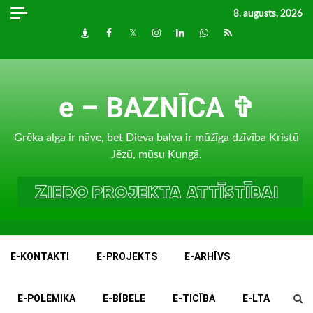
Skip
8. augusts, 2026
to
Draugiem
Facebook
Twitter
Instagram
LinkedIn
whatsapp
RSS
content
e – BAZNĪCA ✞
Grēka alga ir nāve, bet Dieva balva ir mūžīga dzīvība Kristū
Jēzū, mūsu Kungā.
E-KONTAKTI
E-PROJEKTS
E-ARHĪVS
E-POLEMIKA
E-BĪBELE
E-TICĪBA
E-LTA