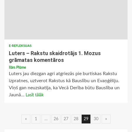
E-REFLEKSIJAS
Luters – Rakstu skaidrotājs 1. Mozus
grāmatas komentāros
Ilārs Plūme
Luters jau diezgan agri atgriezās pie burtiskas Rakstu
izpratnes, uztverot Rakstus kā Bauslību un Evaņģēliju.
Viņš gan neuzskatīja, ka Vecā Derība būtu Bauslība un
Jaunā...
Lasīt tālāk
Ziņu
«
1
…
26
27
28
29
30
»
navigācija