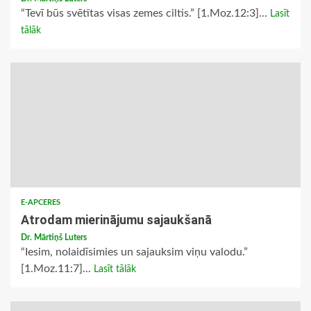
“Tevī būs svētītas visas zemes ciltis.” [1.Moz.12:3]...
Lasīt
tālāk
E-APCERES
Atrodam mierinājumu sajaukšanā
Dr. Mārtiņš Luters
“Iesim, nolaidīsimies un sajauksim viņu valodu.”
[1.Moz.11:7]...
Lasīt tālāk