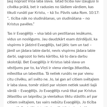
ļauj noprast Viņa labā slava. Tātad ticība nav izaugusi šī
cilvēka prātā, bet ir radusies no šādiem vārdiem, kas
tikuši runāti par Kristu, – kā Sv. Pāvils saka Rom. 10:17:
“.. ticība nāk no sludināšanas, un sludināšana – no
Kristus pavēles.”
Tas ir Evaņģēlijs – visa labā un pestīšanas iesākums,
vidus un noslēgums. Jau daudzkārt esam dzirdējuši, ka
vispirms ir jādzird Evaņģēlijs, tad jātic tam un tad –
jāmīl un jādara labie darbi, nevis vispirms jādara labie
darbi, sagrozot šo lietu kārtību, kā to dara darbu
skolotāji. Bet Evaņģēlijs ir Kristus labā slava un
vēstījums par to, ka Viņš ir viena vienīga žēlastība,
mīlestība un labestība. Tā netiek runāts ne par vienu
citu cilvēku, arī svēto ne. Jo, lai gan arī citiem svētajiem
ir laba slava, tomēr stāsti par viņiem netiek saukti šajā
vārdā – Evaņģēlijs. Jo Evaņģēlijs runā tikai par Kristus
žēlastību un laipnību; ja vienlaikus tiktu stāstīts arī par
citiem svētajiem, tas vairs nebūtu Evaņģēlijs. Jo ticība