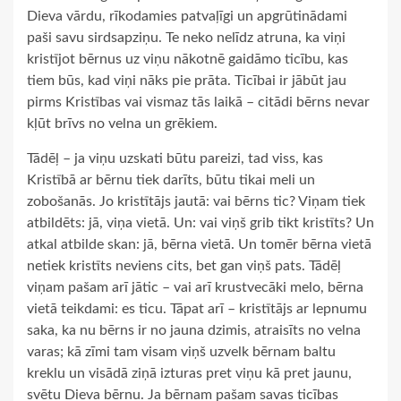
Dieva vārdu, rīkodamies patvaļīgi un apgrūtinādami
paši savu sirdsapziņu. Te neko nelīdz atruna, ka viņi
kristījot bērnus uz viņu nākotnē gaidāmo ticību, kas
tiem būs, kad viņi nāks pie prāta. Ticībai ir jābūt jau
pirms Kristības vai vismaz tās laikā – citādi bērns nevar
kļūt brīvs no velna un grēkiem.
Tādēļ – ja viņu uzskati būtu pareizi, tad viss, kas
Kristībā ar bērnu tiek darīts, būtu tikai meli un
zobošanās. Jo kristītājs jautā: vai bērns tic? Viņam tiek
atbildēts: jā, viņa vietā. Un: vai viņš grib tikt kristīts? Un
atkal atbilde skan: jā, bērna vietā. Un tomēr bērna vietā
netiek kristīts neviens cits, bet gan viņš pats. Tādēļ
viņam pašam arī jātic – vai arī krustvecāki melo, bērna
vietā teikdami: es ticu. Tāpat arī – kristītājs ar lepnumu
saka, ka nu bērns ir no jauna dzimis, atraisīts no velna
varas; kā zīmi tam visam viņš uzvelk bērnam baltu
kreklu un visādā ziņā izturas pret viņu kā pret jaunu,
svētu Dieva bērnu. Ja bērnam pašam savas ticības