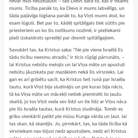
nevar mūs neuzklausīt – tad Dievs dara to, kas ir tīkams
mums. Ticība panāk to, ka Dievs ir mums labvēlīgs, un
šāda paļāvīga lūgšana panāk to, ka Viņš mums dod, ko
esam lūguši. Bet par to, kādēļ spitālīgais tiek sūtīts pie
priesteriem un ko šis notikums nozīmē, ir pietiekami
plaši izskaidrots sprediķī par desmit spitālīgajiem.
Savukārt tas, ka Kristus saka: “Ne pie viena Israēlā Es
tādu ticību neesmu atradis,” ir ticis rūpīgi pārrunāts, –
lai Kristus nebūtu melojis un lai Viņa māte un apustuļi
nebūtu jāuzskata par mazākiem nekā šis virsnieks. Lai
gan es arī gribētu sacīt, ka Kristus šeit runā par Israēla
tautu, kurā Viņš bija sludinājis un pie kuras bija nācis,
tā ka Viņa māte un mācekļi netiek pieminēti šo ļaužu
skaitā, jo tos Viņš veda sev līdzi un tie līdz ar Viņu nāca
pie šīs Israēla tautas, kurā Kristus sludināja. Tomēr es
gribu vienkārši palikt pie mūsu Kunga vārda un ļaut, lai
tas skan, kā skanējis. Jo, pirmkārt, tas, ka tāda ticība kā
virsniekam nav bijusi nedz apustuļiem, nedz arī Kristus