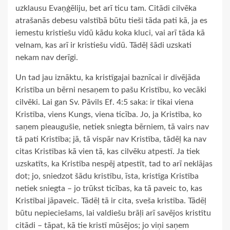
uzklausu Evaņģēliju, bet arī ticu tam. Citādi cilvēka
atrašanās debesu valstībā būtu tieši tāda pati kā, ja es
iemestu kristiešu vidū kādu koka kluci, vai arī tāda kā
velnam, kas arī ir kristiešu vidū. Tādēļ šādi uzskati
nekam nav derīgi.
Un tad jau iznāktu, ka kristīgajai baznīcai ir divējāda
Kristība un bērni nesaņem to pašu Kristību, ko vecāki
cilvēki. Lai gan Sv. Pāvils Ef. 4:5 saka: ir tikai viena
Kristība, viens Kungs, viena ticība. Jo, ja Kristība, ko
saņem pieaugušie, netiek sniegta bērniem, tā vairs nav
tā pati Kristība; jā, tā vispār nav Kristība, tādēļ ka nav
citas Kristības kā vien tā, kas cilvēku atpestī. Ja tiek
uzskatīts, ka Kristība nespēj atpestīt, tad to arī neklājas
dot; jo, sniedzot šādu kristību, īsta, kristīga Kristība
netiek sniegta – jo trūkst ticības, ka tā paveic to, kas
Kristībai jāpaveic. Tādēļ tā ir cita, sveša kristība. Tādēļ
būtu nepieciešams, lai valdiešu brāļi arī savējos kristītu
citādi – tāpat, kā tie kristī mūsējos; jo viņi saņem