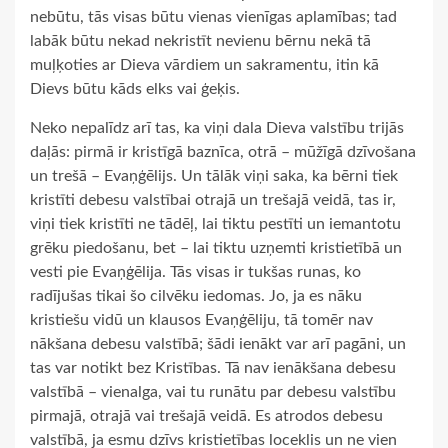
nebūtu, tās visas būtu vienas vienīgas aplamības; tad
labāk būtu nekad nekristīt nevienu bērnu nekā tā
muļķoties ar Dieva vārdiem un sakramentu, itin kā
Dievs būtu kāds elks vai ģeķis.
Neko nepalīdz arī tas, ka viņi dala Dieva valstību trijās
daļās: pirmā ir kristīgā baznīca, otrā – mūžīgā dzīvošana
un trešā – Evaņģēlijs. Un tālāk viņi saka, ka bērni tiek
kristīti debesu valstībai otrajā un trešajā veidā, tas ir,
viņi tiek kristīti ne tādēļ, lai tiktu pestīti un iemantotu
grēku piedošanu, bet – lai tiktu uzņemti kristietībā un
vesti pie Evaņģēlija. Tās visas ir tukšas runas, ko
radījušas tikai šo cilvēku iedomas. Jo, ja es nāku
kristiešu vidū un klausos Evaņģēliju, tā tomēr nav
nākšana debesu valstībā; šādi ienākt var arī pagāni, un
tas var notikt bez Kristības. Tā nav ienākšana debesu
valstībā – vienalga, vai tu runātu par debesu valstību
pirmajā, otrajā vai trešajā veidā. Es atrodos debesu
valstībā, ja esmu dzīvs kristietības loceklis un ne vien