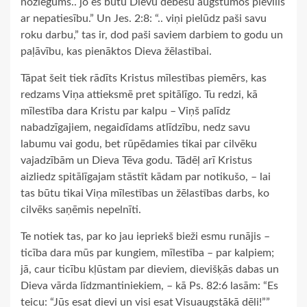
noziegums.. jo es būtu Dievu debesu augstumos pievīlis
ar nepatiesību.” Un Jes. 2:8: “.. viņi pielūdz paši savu
roku darbu,” tas ir, dod paši saviem darbiem to godu un
paļāvību, kas pienāktos Dieva žēlastībai.
Tāpat šeit tiek rādīts Kristus mīlestības piemērs, kas
redzams Viņa attieksmē pret spitālīgo. Tu redzi, kā
mīlestība dara Kristu par kalpu – Viņš palīdz
nabadzīgajiem, negaidīdams atlīdzību, nedz savu
labumu vai godu, bet rūpēdamies tikai par cilvēku
vajadzībām un Dieva Tēva godu. Tādēļ arī Kristus
aizliedz spitālīgajam stāstīt kādam par notikušo, – lai
tas būtu tikai Viņa mīlestības un žēlastības darbs, ko
cilvēks saņēmis nepelnīti.
Te notiek tas, par ko jau iepriekš bieži esmu runājis –
ticība dara mūs par kungiem, mīlestība – par kalpiem;
jā, caur ticību kļūstam par dieviem, dievišķās dabas un
Dieva vārda līdzmantiniekiem, – kā Ps. 82:6 lasām: “Es
teicu: “Jūs esat dievi un visi esat Visuaugstākā dēli!””