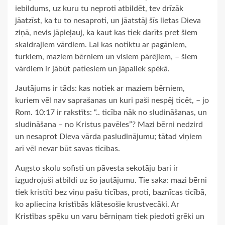
iebildums, uz kuru tu neproti atbildēt, tev drīzāk
jāatzīst, ka tu to nesaproti, un jāatstāj šīs lietas Dieva
ziņā, nevis jāpieļauj, ka kaut kas tiek darīts pret šiem
skaidrajiem vārdiem. Lai kas notiktu ar pagāniem,
turkiem, maziem bērniem un visiem pārējiem, – šiem
vārdiem ir jābūt patiesiem un jāpaliek spēkā.
Jautājums ir tāds: kas notiek ar maziem bērniem,
kuriem vēl nav saprašanas un kuri paši nespēj ticēt, – jo
Rom. 10:17 ir rakstīts: “.. ticība nāk no sludināšanas, un
sludināšana – no Kristus pavēles”? Mazi bērni nedzird
un nesaprot Dieva vārda pasludinājumu; tātad viņiem
arī vēl nevar būt savas ticības.
Augsto skolu sofisti un pāvesta sekotāju bari ir
izgudrojuši atbildi uz šo jautājumu. Tie saka: mazi bērni
tiek kristīti bez viņu pašu ticības, proti, baznīcas ticībā,
ko apliecina kristībās klātesošie krustvecāki. Ar
Kristības spēku un varu bērniņam tiek piedoti grēki un