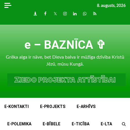
Skip
8. augusts, 2026
to
Draugiem
Facebook
Twitter
Instagram
LinkedIn
whatsapp
RSS
content
e – BAZNĪCA ✞
Grēka alga ir nāve, bet Dieva balva ir mūžīga dzīvība Kristū
Jēzū, mūsu Kungā.
E-KONTAKTI
E-PROJEKTS
E-ARHĪVS
E-POLEMIKA
E-BĪBELE
E-TICĪBA
E-LTA