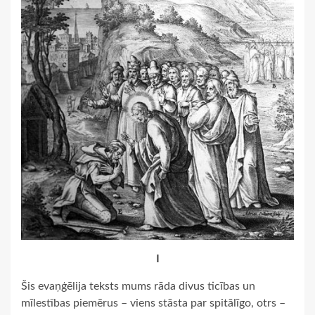
I
Šis evaņģēlija teksts mums rāda divus ticības un
mīlestības piemērus – viens stāsta par spitālīgo, otrs –