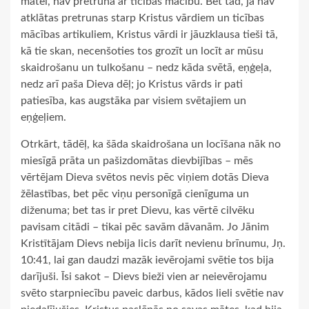
mātei, nav pretrunā ar ticības mācību. Bet tad, ja nav
atklātas pretrunas starp Kristus vārdiem un ticības
mācības artikuliem, Kristus vārdi ir jāuzklausa tieši tā,
kā tie skan, necenšoties tos grozīt un locīt ar mūsu
skaidrošanu un tulkošanu – nedz kāda svētā, eņģeļa,
nedz arī paša Dieva dēļ; jo Kristus vārds ir pati
patiesība, kas augstāka par visiem svētajiem un
eņģeļiem.
Otrkārt, tādēļ, ka šāda skaidrošana un locīšana nāk no
miesīgā prāta un pašizdomātas dievbijības – mēs
vērtējam Dieva svētos nevis pēc viņiem dotās Dieva
žēlastības, bet pēc viņu personīgā cienīguma un
diženuma; bet tas ir pret Dievu, kas vērtē cilvēku
pavisam citādi – tikai pēc savām dāvanām. Jo Jānim
Kristītājam Dievs nebija licis darīt nevienu brīnumu, Jņ.
10:41, lai gan daudzi mazāk ievērojami svētie tos bija
darījuši. Īsi sakot – Dievs bieži vien ar neievērojamu
svēto starpniecību paveic darbus, kādos lieli svētie nav