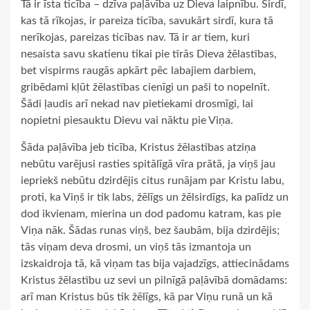
Tā ir īsta ticība – dzīva paļāvība uz Dieva laipnību. Sirdī,
kas tā rīkojas, ir pareiza ticība, savukārt sirdī, kura tā
nerīkojas, pareizas ticības nav. Tā ir ar tiem, kuri
nesaista savu skatienu tikai pie tīrās Dieva žēlastības,
bet vispirms raugās apkārt pēc labajiem darbiem,
gribēdami kļūt žēlastības cienīgi un paši to nopelnīt.
Šādi ļaudis arī nekad nav pietiekami drosmīgi, lai
nopietni piesauktu Dievu vai nāktu pie Viņa.
Šāda paļāvība jeb ticība, Kristus žēlastības atziņa
nebūtu varējusi rasties spitālīgā vīra prātā, ja viņš jau
iepriekš nebūtu dzirdējis citus runājam par Kristu labu,
proti, ka Viņš ir tik labs, žēlīgs un žēlsirdīgs, ka palīdz un
dod ikvienam, mierina un dod padomu katram, kas pie
Viņa nāk. Šādas runas viņš, bez šaubām, bija dzirdējis;
tās viņam deva drosmi, un viņš tās izmantoja un
izskaidroja tā, kā viņam tas bija vajadzīgs, attiecinādams
Kristus žēlastību uz sevi un pilnīgā paļāvībā domādams:
arī man Kristus būs tik žēlīgs, kā par Viņu runā un kā