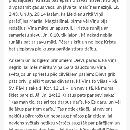
piedalījušies. Kristus paslēpās no savas mātes, kad bija
divpadsmit gadus vecs, un ļāva tai maldīties neziņā, Lk.
2:43. Un Jņ. 20:14 lasām, ka Lieldienu rītā Viņš
parādījies Marijai Magdalēnai, pirms vēl Viņu bija
redzējusi Viņa māte un apustuļi. Kristus runāja ar
samariešu sievu, Jņ. 8:10, tik laipni, kā nekad nebija
runājis pat ar savu māti. Pēteris krīt un noliedz Kristu,
bet slepkava pie krusta parāda stipru ticību.
Ar šiem un līdzīgiem brīnumiem Dievs parāda, ka Viņš
negrib, lai mēs mērītu Viņa Gara daudzumu Viņa
svētajos un spriestu pēc cilvēkiem pašiem; Dievs grib
pats brīvi piešķirt savas dāvanas, kā Viņš to vēlas – kā
Sv. Pāvils saka 1. Kor. 12:11 –, un nevis tā, kā mums
šķiet pareizi. Jā, Jņ. 14:12 Kristus pats par sevi saka:
“Kas man tic, tas arī tos darbus darīs, ko Es daru, un vēl
lielākus par tiem darīs..” Tas notiek tādēļ, lai neviens
nekļūtu pārdrošs un nepaaugstinātos pār citiem, lai
neviens svētais netiktu vērtēts augstāk par pārējiem un
lai nerastos sektas, bet – lai tie visi būtu vienādi Dieva