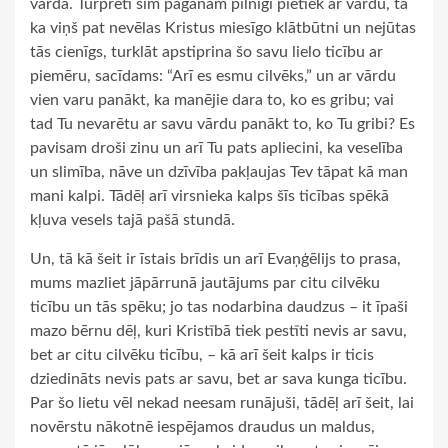
vārda. Turpretī šim pagānam pilnīgi pietiek ar vārdu, tā
ka viņš pat nevēlas Kristus miesīgo klātbūtni un nejūtas
tās cienīgs, turklāt apstiprina šo savu lielo ticību ar
piemēru, sacīdams: “Arī es esmu cilvēks,” un ar vārdu
vien varu panākt, ka manējie dara to, ko es gribu; vai
tad Tu nevarētu ar savu vārdu panākt to, ko Tu gribi? Es
pavisam droši zinu un arī Tu pats apliecini, ka veselība
un slimība, nāve un dzīvība pakļaujas Tev tāpat kā man
mani kalpi. Tādēļ arī virsnieka kalps šīs ticības spēkā
kļuva vesels tajā pašā stundā.
Un, tā kā šeit ir īstais brīdis un arī Evaņģēlijs to prasa,
mums mazliet jāpārrunā jautājums par citu cilvēku
ticību un tās spēku; jo tas nodarbina daudzus – it īpaši
mazo bērnu dēļ, kuri Kristībā tiek pestīti nevis ar savu,
bet ar citu cilvēku ticību, – kā arī šeit kalps ir ticis
dziedināts nevis pats ar savu, bet ar sava kunga ticību.
Par šo lietu vēl nekad neesam runājuši, tādēļ arī šeit, lai
novērstu nākotnē iespējamos draudus un maldus,