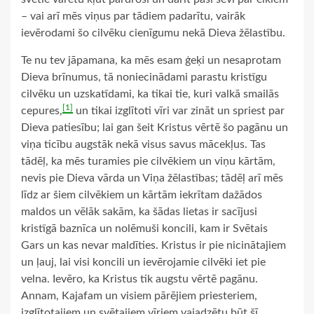
– vai arī mēs viņus par tādiem padarītu, vairāk
ievērodami šo cilvēku cienīgumu nekā Dieva žēlastību.
Te nu tev jāpamana, ka mēs esam ģeķi un nesaprotam
Dieva brīnumus, tā noniecinādami parastu kristīgu
cilvēku un uzskatīdami, ka tikai tie, kuri valkā smailās
[1]
cepures,
un tikai izglītoti vīri var zināt un spriest par
Dieva patiesību; lai gan šeit Kristus vērtē šo pagānu un
viņa ticību augstāk nekā visus savus mācekļus. Tas
tādēļ, ka mēs turamies pie cilvēkiem un viņu kārtām,
nevis pie Dieva vārda un Viņa žēlastības; tādēļ arī mēs
līdz ar šiem cilvēkiem un kārtām iekrītam dažādos
maldos un vēlāk sakām, ka šādas lietas ir sacījusi
kristīgā baznīca un nolēmuši koncili, kam ir Svētais
Gars un kas nevar maldīties. Kristus ir pie nicinātajiem
un ļauj, lai visi koncili un ievērojamie cilvēki iet pie
velna. Ievēro, ka Kristus tik augstu vērtē pagānu.
Annam, Kajafam un visiem pārējiem priesteriem,
izglītotajiem un svētajiem vīriem vajadzētu būt šī