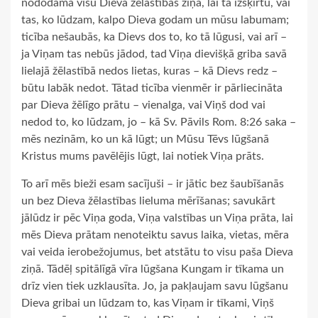
nododama visu Dieva žēlastības ziņā, lai tā izšķirtu, vai
tas, ko lūdzam, kalpo Dieva godam un mūsu labumam;
ticība nešaubās, ka Dievs dos to, ko tā lūgusi, vai arī –
ja Viņam tas nebūs jādod, tad Viņa dievišķā griba savā
lielajā žēlastībā nedos lietas, kuras – kā Dievs redz –
būtu labāk nedot. Tātad ticība vienmēr ir pārliecināta
par Dieva žēlīgo prātu – vienalga, vai Viņš dod vai
nedod to, ko lūdzam, jo – kā Sv. Pāvils Rom. 8:26 saka –
mēs nezinām, ko un kā lūgt; un Mūsu Tēvs lūgšanā
Kristus mums pavēlējis lūgt, lai notiek Viņa prāts.
To arī mēs bieži esam sacījuši – ir jātic bez šaubīšanās
un bez Dieva žēlastības lieluma mērīšanas; savukārt
jālūdz ir pēc Viņa goda, Viņa valstības un Viņa prāta, lai
mēs Dieva prātam nenoteiktu savus laika, vietas, mēra
vai veida ierobežojumus, bet atstātu to visu paša Dieva
ziņā. Tādēļ spitālīgā vīra lūgšana Kungam ir tīkama un
drīz vien tiek uzklausīta. Jo, ja pakļaujam savu lūgšanu
Dieva gribai un lūdzam to, kas Viņam ir tīkami, Viņš