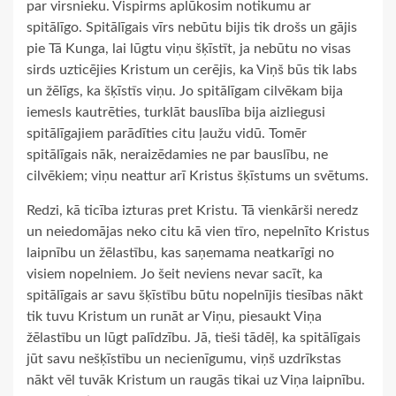
par virsnieku. Vispirms aplūkosim notikumu ar
spitālīgo. Spitālīgais vīrs nebūtu bijis tik drošs un gājis
pie Tā Kunga, lai lūgtu viņu šķīstīt, ja nebūtu no visas
sirds uzticējies Kristum un cerējis, ka Viņš būs tik labs
un žēlīgs, ka šķīstīs viņu. Jo spitālīgam cilvēkam bija
iemesls kautrēties, turklāt bauslība bija aizliegusi
spitālīgajiem parādīties citu ļaužu vidū. Tomēr
spitālīgais nāk, neraizēdamies ne par bauslību, ne
cilvēkiem; viņu neattur arī Kristus šķīstums un svētums.
Redzi, kā ticība izturas pret Kristu. Tā vienkārši neredz
un neiedomājas neko citu kā vien tīro, nepelnīto Kristus
laipnību un žēlastību, kas saņemama neatkarīgi no
visiem nopelniem. Jo šeit neviens nevar sacīt, ka
spitālīgais ar savu šķīstību būtu nopelnījis tiesības nākt
tik tuvu Kristum un runāt ar Viņu, piesaukt Viņa
žēlastību un lūgt palīdzību. Jā, tieši tādēļ, ka spitālīgais
jūt savu nešķīstību un necienīgumu, viņš uzdrīkstas
nākt vēl tuvāk Kristum un raugās tikai uz Viņa laipnību.