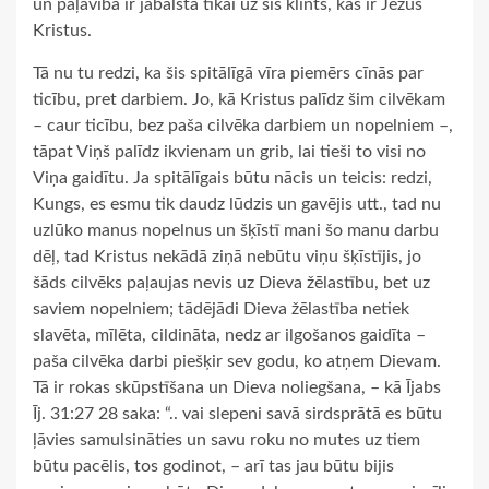
un paļāvība ir jābalsta tikai uz šīs klints, kas ir Jēzus
Kristus.
Tā nu tu redzi, ka šis spitālīgā vīra piemērs cīnās par
ticību, pret darbiem. Jo, kā Kristus palīdz šim cilvēkam
– caur ticību, bez paša cilvēka darbiem un nopelniem –,
tāpat Viņš palīdz ikvienam un grib, lai tieši to visi no
Viņa gaidītu. Ja spitālīgais būtu nācis un teicis: redzi,
Kungs, es esmu tik daudz lūdzis un gavējis utt., tad nu
uzlūko manus nopelnus un šķīstī mani šo manu darbu
dēļ, tad Kristus nekādā ziņā nebūtu viņu šķīstījis, jo
šāds cilvēks paļaujas nevis uz Dieva žēlastību, bet uz
saviem nopelniem; tādējādi Dieva žēlastība netiek
slavēta, mīlēta, cildināta, nedz ar ilgošanos gaidīta –
paša cilvēka darbi piešķir sev godu, ko atņem Dievam.
Tā ir rokas skūpstīšana un Dieva noliegšana, – kā Ījabs
Īj. 31:27 28 saka: “.. vai slepeni savā sirdsprātā es būtu
ļāvies samulsināties un savu roku no mutes uz tiem
būtu pacēlis, tos godinot, – arī tas jau būtu bijis