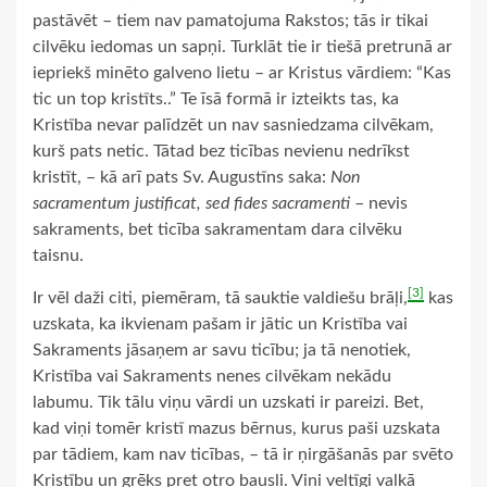
pastāvēt – tiem nav pamatojuma Rakstos; tās ir tikai
cilvēku iedomas un sapņi. Turklāt tie ir tiešā pretrunā ar
iepriekš minēto galveno lietu – ar Kristus vārdiem: “Kas
tic un top kristīts..” Te īsā formā ir izteikts tas, ka
Kristība nevar palīdzēt un nav sasniedzama cilvēkam,
kurš pats netic. Tātad bez ticības nevienu nedrīkst
kristīt, – kā arī pats Sv. Augustīns saka:
Non
sacramentum justificat, sed fides sacramenti
– nevis
sakraments, bet ticība sakramentam dara cilvēku
taisnu.
[3]
Ir vēl daži citi, piemēram, tā sauktie valdiešu brāļi,
kas
uzskata, ka ikvienam pašam ir jātic un Kristība vai
Sakraments jāsaņem ar savu ticību; ja tā nenotiek,
Kristība vai Sakraments nenes cilvēkam nekādu
labumu. Tik tālu viņu vārdi un uzskati ir pareizi. Bet,
kad viņi tomēr kristī mazus bērnus, kurus paši uzskata
par tādiem, kam nav ticības, – tā ir ņirgāšanās par svēto
Kristību un grēks pret otro bausli. Viņi veltīgi valkā