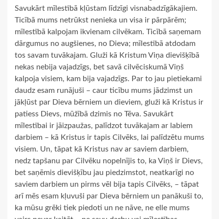
Savukārt mīlestībā kļūstam līdzīgi visnabadzīgākajiem.
Ticībā mums netrūkst nenieka un visa ir pārpārēm;
mīlestībā kalpojam ikvienam cilvēkam. Ticībā saņemam
dārgumus no augšienes, no Dieva; mīlestībā atdodam
tos savam tuvākajam. Gluži kā Kristum Viņa dievišķībā
nekas nebija vajadzīgs, bet savā cilvēciskumā Viņš
kalpoja visiem, kam bija vajadzīgs. Par to jau pietiekami
daudz esam runājuši – caur ticību mums jādzimst un
jākļūst par Dieva bērniem un dieviem, gluži kā Kristus ir
patiess Dievs, mūžībā dzimis no Tēva. Savukārt
mīlestībai ir jāizpaužas, palīdzot tuvākajam ar labiem
darbiem – kā Kristus ir tapis Cilvēks, lai palīdzētu mums
visiem. Un, tāpat kā Kristus nav ar saviem darbiem,
nedz tapšanu par Cilvēku nopelnījis to, ka Viņš ir Dievs,
bet saņēmis dievišķību jau piedzimstot, neatkarīgi no
saviem darbiem un pirms vēl bija tapis Cilvēks, – tāpat
arī mēs esam kļuvuši par Dieva bērniem un panākuši to,
ka mūsu grēki tiek piedoti un ne nāve, ne elle mums