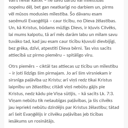
vairs nevar kaitēt – ne savu darbu vai mīlestības
nopelnu dēļ, bet gan neatkarīgi no darbiem un, pirms
vēl mūsos modusies mīlestība. Šo dāvanu esam
saņēmuši Evaņģēlijā – caur ticību, no Dieva žēlastības.
Un, kā Kristus, būdams mūžīgs Dievs, ir kļuvis Cilvēks,
lai mums kalpotu, tā arī mēs darām labu un mīlam savu
tuvāko tad, kad jau esam caur ticību kļuvuši dievbijīgi,
bez grēka, dzīvi, atpestīti Dieva bērni. Tas viss sacīts
attiecībā uz pirmo piemēru – spitālīgo vīru.
Otrs piemērs – ciktāl tas attiecas uz ticību un mīlestību
– ir ļoti līdzīgs šim pirmajam. Jo arī šim virsniekam ir
sirsnīga paļāvība uz Kristu; arī viņš redz tikai Kristus
laipnību un žēlastību; citādi viņš nebūtu gājis pie
Kristus, nedz kādu pie Viņa sūtījis, – kā sacīts Lk. 7:3.
Viņam nebūtu tik nešaubīgas paļāvības, ja šis cilvēks
jau iepriekš nebūtu dzirdējis par Kristus žēlastību; tātad
arī šeit Evaņģēlijs ir cilvēku paļāvības jeb ticības
iesākums un rosinātājs.