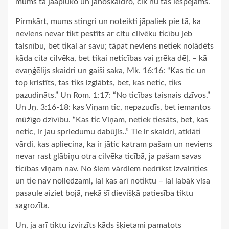
mums tā jāaplūko un jānoskaidro, cik nu tas iespējams.
Pirmkārt, mums stingri un noteikti jāpaliek pie tā, ka
neviens nevar tikt pestīts ar citu cilvēku ticību jeb
taisnību, bet tikai ar savu; tāpat neviens netiek nolādēts
kāda cita cilvēka, bet tikai neticības vai grēka dēļ, – kā
evaņģēlijs skaidri un gaiši saka, Mk. 16:16: “Kas tic un
top kristīts, tas tiks izglābts, bet, kas netic, tiks
pazudināts.” Un Rom. 1:17: “No ticības taisnais dzīvos.”
Un Jņ. 3:16-18: kas Viņam tic, nepazudīs, bet iemantos
mūžīgo dzīvību. “Kas tic Viņam, netiek tiesāts, bet, kas
netic, ir jau spriedumu dabūjis..” Tie ir skaidri, atklāti
vārdi, kas apliecina, ka ir jātic katram pašam un neviens
nevar rast glābiņu otra cilvēka ticībā, ja pašam savas
ticības viņam nav. No šiem vārdiem nedrīkst izvairīties
un tie nav noliedzami, lai kas arī notiktu – lai labāk visa
pasaule aiziet bojā, nekā šī dievišķā patiesība tiktu
sagrozīta.
Un, ja arī tiktu izvirzīts kāds šķietami pamatots