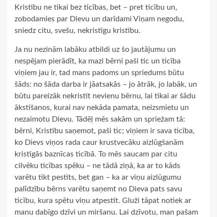
Kristību ne tikai bez ticības, bet – pret ticību un,
zobodamies par Dievu un darīdami Viņam negodu,
sniedz citu, svešu, nekristīgu kristību.
Ja nu nezinām labāku atbildi uz šo jautājumu un
nespējam pierādīt, ka mazi bērni paši tic un ticība
viņiem jau ir, tad mans padoms un spriedums būtu
šāds: no šāda darba ir jāatsakās – jo ātrāk, jo labāk, un
būtu pareizāk nekristīt nevienu bērnu, lai tikai ar šādu
ākstīšanos, kurai nav nekāda pamata, neizsmietu un
nezaimotu Dievu. Tādēļ mēs sakām un spriežam tā:
bērni, Kristību saņemot, paši tic; viņiem ir sava ticība,
ko Dievs viņos rada caur krustvecāku aizlūgšanām
kristīgās baznīcas ticībā. To mēs saucam par citu
cilvēku ticības spēku – ne tādā ziņā, ka ar to kāds
varētu tikt pestīts, bet gan – ka ar viņu aizlūgumu
palīdzību bērns varētu saņemt no Dieva pats savu
ticību, kura spētu viņu atpestīt. Gluži tāpat notiek ar
manu dabīgo dzīvi un miršanu. Lai dzīvotu, man pašam