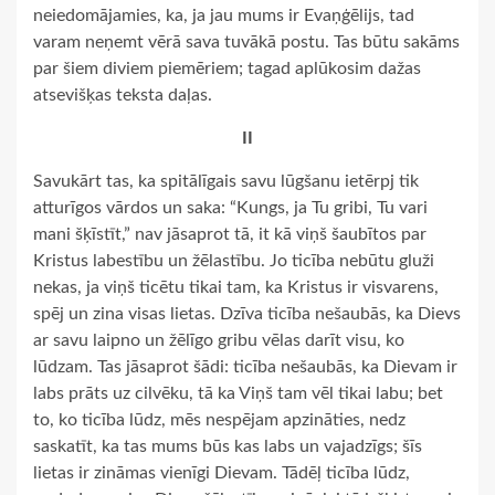
neiedomājamies, ka, ja jau mums ir Evaņģēlijs, tad
varam neņemt vērā sava tuvākā postu. Tas būtu sakāms
par šiem diviem piemēriem; tagad aplūkosim dažas
atsevišķas teksta daļas.
II
Savukārt tas, ka spitālīgais savu lūgšanu ietērpj tik
atturīgos vārdos un saka: “Kungs, ja Tu gribi, Tu vari
mani šķīstīt,” nav jāsaprot tā, it kā viņš šaubītos par
Kristus labestību un žēlastību. Jo ticība nebūtu gluži
nekas, ja viņš ticētu tikai tam, ka Kristus ir visvarens,
spēj un zina visas lietas. Dzīva ticība nešaubās, ka Dievs
ar savu laipno un žēlīgo gribu vēlas darīt visu, ko
lūdzam. Tas jāsaprot šādi: ticība nešaubās, ka Dievam ir
labs prāts uz cilvēku, tā ka Viņš tam vēl tikai labu; bet
to, ko ticība lūdz, mēs nespējam apzināties, nedz
saskatīt, ka tas mums būs kas labs un vajadzīgs; šīs
lietas ir zināmas vienīgi Dievam. Tādēļ ticība lūdz,