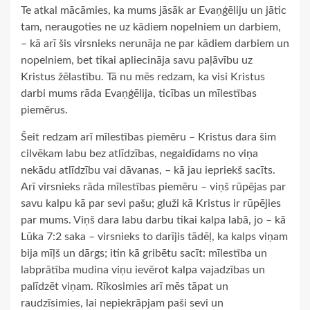
Te atkal mācāmies, ka mums jāsāk ar Evaņģēliju un jātic
tam, neraugoties ne uz kādiem nopelniem un darbiem,
– kā arī šis virsnieks nerunāja ne par kādiem darbiem un
nopelniem, bet tikai apliecināja savu paļāvību uz
Kristus žēlastību. Tā nu mēs redzam, ka visi Kristus
darbi mums rāda Evaņģēlija, ticības un mīlestības
piemērus.
Šeit redzam arī mīlestības piemēru – Kristus dara šim
cilvēkam labu bez atlīdzības, negaidīdams no viņa
nekādu atlīdzību vai dāvanas, – kā jau iepriekš sacīts.
Arī virsnieks rāda mīlestības piemēru – viņš rūpējas par
savu kalpu kā par sevi pašu; gluži kā Kristus ir rūpējies
par mums. Viņš dara labu darbu tikai kalpa labā, jo – kā
Lūka 7:2 saka – virsnieks to darījis tādēļ, ka kalps viņam
bija mīļš un dārgs; itin kā gribētu sacīt: mīlestība un
labprātība mudina viņu ievērot kalpa vajadzības un
palīdzēt viņam. Rīkosimies arī mēs tāpat un
raudzīsimies, lai nepiekrāpjam paši sevi un