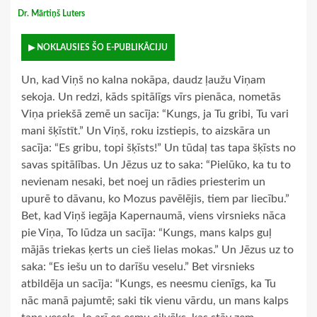
Dr. Mārtiņš Luters
▶ NOKLAUSIES ŠO E-PUBLIKĀCIJU
Un, kad Viņš no kalna nokāpa, daudz ļaužu Viņam
sekoja. Un redzi, kāds spitālīgs vīrs pienāca, nometās
Viņa priekšā zemē un sacīja: “Kungs, ja Tu gribi, Tu vari
mani šķīstīt.” Un Viņš, roku izstiepis, to aizskāra un
sacīja: “Es gribu, topi šķīsts!” Un tūdaļ tas tapa šķīsts no
savas spitālības. Un Jēzus uz to saka: “Pielūko, ka tu to
nevienam nesaki, bet noej un rādies priesterim un
upurē to dāvanu, ko Mozus pavēlējis, tiem par liecību.”
Bet, kad Viņš iegāja Kapernaumā, viens virsnieks nāca
pie Viņa, To lūdza un sacīja: “Kungs, mans kalps guļ
mājās triekas ķerts un cieš lielas mokas.” Un Jēzus uz to
saka: “Es iešu un to darīšu veselu.” Bet virsnieks
atbildēja un sacīja: “Kungs, es neesmu cienīgs, ka Tu
nāc manā pajumtē; saki tik vienu vārdu, un mans kalps