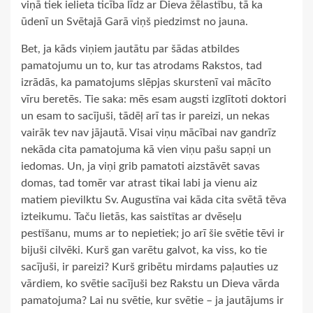
viņā tiek ielieta ticība līdz ar Dieva žēlastību, tā ka
ūdenī un Svētajā Garā viņš piedzimst no jauna.
Bet, ja kāds viņiem jautātu par šādas atbildes
pamatojumu un to, kur tas atrodams Rakstos, tad
izrādās, ka pamatojums slēpjas skurstenī vai mācīto
vīru beretēs. Tie saka: mēs esam augsti izglītoti doktori
un esam to sacījuši, tādēļ arī tas ir pareizi, un nekas
vairāk tev nav jājautā. Visai viņu mācībai nav gandrīz
nekāda cita pamatojuma kā vien viņu pašu sapņi un
iedomas. Un, ja viņi grib pamatoti aizstāvēt savas
domas, tad tomēr var atrast tikai labi ja vienu aiz
matiem pievilktu Sv. Augustīna vai kāda cita svētā tēva
izteikumu. Taču lietās, kas saistītas ar dvēseļu
pestīšanu, mums ar to nepietiek; jo arī šie svētie tēvi ir
bijuši cilvēki. Kurš gan varētu galvot, ka viss, ko tie
sacījuši, ir pareizi? Kurš gribētu mirdams paļauties uz
vārdiem, ko svētie sacījuši bez Rakstu un Dieva vārda
pamatojuma? Lai nu svētie, kur svētie – ja jautājums ir