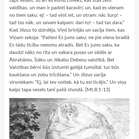
taps vesels. Jo arī es esmu cilvēks, kas stāv zem
valdības, un man ir padoti karavīri; un, kad es vienam
no tiem saku: ej! – tad viņš iet, un otram: nāc šurp! –
tad tas nāk, un savam kalpam: dari to! – tad tas dara.”
Kad Jēzus to dzirdēja, Viņš brīnījās un sacīja tiem, kas
Viņam sekoja: “Patiesi Es jums saku: ne pie viena Israēlā
Es tādu ticību neesmu atradis. Bet Es jums saku, ka
daudzi nāks no rīta un vakara puses un sēdēs ar
Ābrahāmu, Īzāku un Jēkabu Debesu valstībā. Bet
Valstības bērni būs izstumti galējā tumsībā: tur būs
kaukšana un zobu trīcēšana.” Un Jēzus sacīja
virsniekam: “Ej, lai tev notiek, kā tu esi ticējis.” Un viņa
kalps tapa vesels tanī pašā stundā. [Mt.8:1-13]