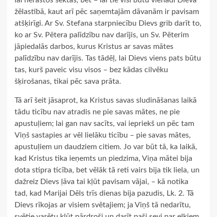
žēlastībā, kaut arī pēc saņemtajām dāvanām ir pavisam
atšķirīgi. Ar Sv. Stefana starpniecību Dievs grib darīt to,
ko ar Sv. Pētera palīdzību nav darījis, un Sv. Pēterim
jāpiedalās darbos, kurus Kristus ar savas mātes
palīdzību nav darījis. Tas tādēļ, lai Dievs viens pats būtu
tas, kurš paveic visu visos – bez kādas cilvēku
šķirošanas, tikai pēc sava prāta.
Tā arī šeit jāsaprot, ka Kristus savas sludināšanas laikā
tādu ticību nav atradis ne pie savas mātes, ne pie
apustuļiem; lai gan nav sacīts, vai iepriekš un pēc tam
Viņš sastapies ar vēl lielāku ticību – pie savas mātes,
apustuļiem un daudziem citiem. Jo var būt tā, ka laikā,
kad Kristus tika ieņemts un piedzima, Viņa mātei bija
dota stipra ticība, bet vēlāk tā reti vairs bija tik liela, un
dažreiz Dievs ļāva tai kļūt pavisam vājai, – kā notika
tad, kad Marijai Dēls trīs dienas bija pazudis, Lk. 2. Tā
Dievs rīkojas ar visiem svētajiem; ja Viņš tā nedarītu,
svētie varētu kļūt pārdroši un darīt paši sevi par elkiem