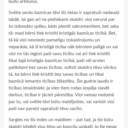
bullu artikulus.
Svētie senās baznīcas tēvi šīs lietas ir sapratuši nedaudz
labāk, lai gan arī ne pietiekami skaidri; viņi nerunā par
šo izdomāto spēku, kāds piemīt sakramentiem, bet saka
tā: mazi bērni tiek kristīti kristīgās baznīcas ticībā. Bet,
tā kā viņi nesniedz pamatīgu izskaidrojumu un
neparāda, kā šī kristīgā ticība nāk bērniem palīgā un vai
viņi no tās iegūst paši savu ticību vai arī tiek kristīti
tikai šajā kristīgās baznīcas ticībā, paši vēl arvien
palikdami bez savas ticības, sofisti skaidro tēvu vārdus
tā, ka bērni tiek kristīti bez savas ticības un tikai
baznīcā iemanto ticības žēlastību. Šie gudrie ļaudis ir
ticības ienaidnieki; ja vien tiem rodas iespēja slavēt
darbus, ticībai ir jācieš pārestība. Viņi nemaz nedomā
par to, vai svētie tēvi būtu maldījušies, vai varbūt viņi
paši nav pareizi sapratuši tēvu sacīto.
Sargies no šīs indes un maldiem – pat tad, ja tie būtu
skaidri izteikti visu tēvu un koncilu uzskati; jo tie nevar