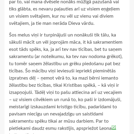
par to, vai mana dvēsele nonāks mūžīgā pazušanā vai
tiks glābta, es nevaru paļauties arī uz visiem eņģeļiem
un visiem svētajiem, kur nu vēl uz vienu vai diviem
svētajiem, ja tie man nerāda Dieva vārdu.
Šos melus viņi ir turpinājuši un nonākuši tik tālu, ka
sākuši mācīt un vēl joprojām māca, it kā sakramentiem
esot tāds spēks, ka, ja arī tev nav ticības, bet tu saņem
sakramentu (ar noteikumu, ka tev nav nodoma grēkot),
tu tomēr saņem žēlastību un grēku piedošanu pat bez
ticības. Šo mācību viņi ieviesuši iepriekš pieminētās
izpratnes dēļ – ņemot vērā to, ka mazi bērni iemanto
žēlastību bez ticības, tikai Kristības spēkā, – kā viņi ir
izsapņojuši. Tādēļ viņi to pašu attiecina arī uz vecajiem
– uz visiem cilvēkiem un runā to, ko paši ir izdomājuši,
meistarīgi izskauzdami kristīgo ticību, padarīdami to
pavisam niecīgu un nevajadzīgu un saistīdami
sakramentu spēku tikai ar mūsu darbiem. Par to
[2]
pietiekami daudz esmu rakstījis, apspriežot Leona