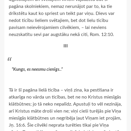
pagāna skolniekiem, nemaz nerunājot par to, ka tie
drīkstētu kaut ko spriest un teikt par viņu. Dievs var
nedot ticību lieliem svētajiem, bet dot lielu ticību
pavisam neievērojamiem cilvēkiem, – lai neviens
neuzskatītu sevi par augstāku nekā citi, Rom. 12:10.
III
“Kungs, es neesmu cienīgs..”
Tā ir šī pagāna lielā ticība – viņš zina, ka pestīšana ir
atkarīga no vārda un ticības, bet ne no Kristus miesīgās
klātbūtnes; jo tā neko nepalīdz. Apustuļi to vēl nezināja,
arī Kristus māte droši vien ne; viņi cieši turējās pie Viņa
miesīgās klātbūtnes un negribēja ļaut Viņam iet projām,
Jņ. 16:6. Šie cilvēki neprata turēties tikai pie Viņa