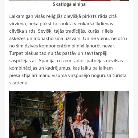
Skatloga ainiņa
Laikam gan visās reliģijās dievišķā pirksts rāda citā
virzienā, nekā pukst tā sauktā vienkāršā ikdienas
cilvēka sirds. Sevišķi tajās tradīcijās, kurās ir liels
askēzes un monasticisma uzsvars. Un ne vienu, ne otru
no šīm dzīves komponentēm pilnīgi ignorēt nevar.
Turpat blakus tad nu tās pastāv un savstarpēji
saspēlējas arī Spānijā, reizēm radot īpatnējas nevilšas
kombinācijas un kadrējumus, kas laiku pa laikam
piesaistīja arī manu visumā virspusējo noguruša tūrista
skatienu.