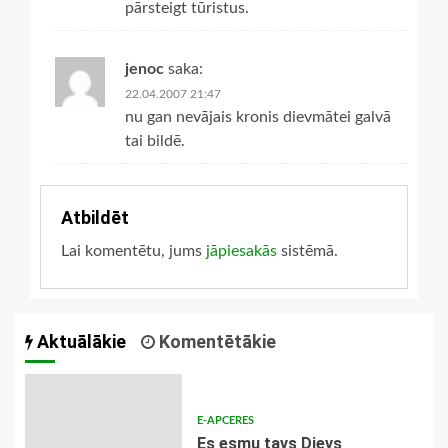
pārsteigt tūristus.
jenoc
saka:
22.04.2007 21:47
nu gan nevājais kronis dievmātei galvā
tai bildē.
Atbildēt
Lai komentētu, jums
jāpiesakās
sistēmā.
Aktuālākie
Komentētākie
E-APCERES
Es esmu tavs Dievs