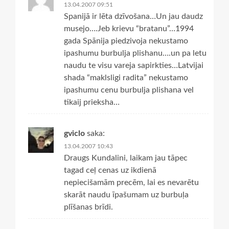
13.04.2007 09:51
Spanijā ir lēta dzīvošana…Un jau daudz
musejo….Jeb krievu “bratanu”…1994
gada Spānija piedzivoja nekustamo
ipashumu burbulja plishanu….un pa letu
naudu te visu vareja sapirkties…Latvijai
shada “maklsligi radita” nekustamo
ipashumu cenu burbulja plishana vel
tikaij prieksha…
gviclo
saka:
13.04.2007 10:43
Draugs Kundalini, laikam jau tāpec
tagad ceļ cenas uz ikdienā
nepiecišamām precēm, lai es nevarētu
skarāt naudu īpašumam uz burbuļa
plīšanas brīdi.