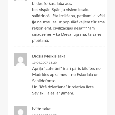
bildes foršas, laba acs.
bet vispār, Spāniju visiem iesaku.
salīdzinoši lēta iztikšana, patīkami cilvēki
(ja neuzraujas uz populārākajiem tūrisma
reģioniem). civilizācijas nesa****ām
smadzenes – kā Dieva lūgšanā, tā zāles
pīpēšanā.
Didzis Meļķis
saka:
19.04.2007 13:20
Aprīļa “Luterānī” ir arī pāris bildītes no
Madrides apkaimes – no Eskoriala un
Sanildefonso.
Un “lētā dzīvošana” ir relatīva lieta.
Sevišķi, ja esi ar ģimeni.
Iviite
saka: