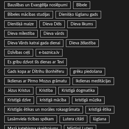
Bauslības un Evaņģēlija noslēpumi
Bībele
Bībeles mācības studijas
Dienišķo lūgšanu gads
Dienišķā maize
Dieva Dēls
Dieva likums
Dieva mīlestība
Dieva vārds
Dieva Vārds katrai gada dienai
Dieva žēlastība
Dzīvības ceļš
e-baznica.lv
Es gribu dzīvot šīs dienas ar Tevi
Gads kopa ar Dītrihu Bonhēferu
grēku piedošana
Ikdienas ar Pirmo Mozus grāmatu
Ikdienas meditācijas
Jēzus Kristus
Kristība
Kristīgā dogmatika
Kristīgā dzīve
kristīgā mācība
kristīgā mūzika
Kristīgās ētikas un morāles rokasgrāmata
kristīgā ētika
Lasāmviela ticības spēkam
Lutera citāti
lūgšana
Mazā katehisma skaidrojums
Mārtiņš Luters