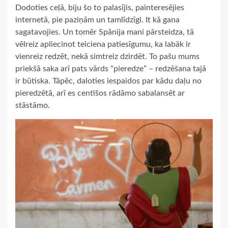
Dodoties ceļā, biju šo to palasījis, painteresējies
internetā, pie paziņām un tamlīdzīgi. It kā gana
sagatavojies. Un tomēr Spānija mani pārsteidza, tā
vēlreiz apliecinot teiciena patiesīgumu, ka labāk ir
vienreiz redzēt, nekā simtreiz dzirdēt. To pašu mums
priekšā saka arī pats vārds “pieredze” – redzēšana tajā
ir būtiska. Tāpēc, daloties iespaidos par kādu daļu no
pieredzētā, arī es centīšos rādāmo sabalansēt ar
stāstāmo.