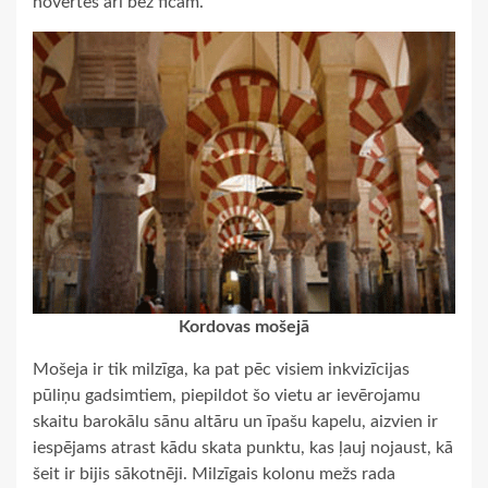
novērtēs arī bez fīčām.
Kordovas mošejā
Mošeja ir tik milzīga, ka pat pēc visiem inkvizīcijas
pūliņu gadsimtiem, piepildot šo vietu ar ievērojamu
skaitu barokālu sānu altāru un īpašu kapelu, aizvien ir
iespējams atrast kādu skata punktu, kas ļauj nojaust, kā
šeit ir bijis sākotnēji. Milzīgais kolonu mežs rada