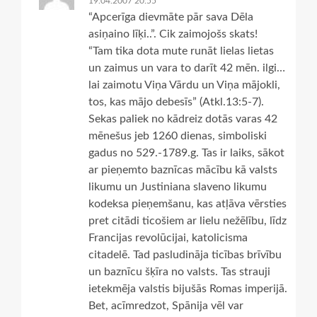
19.04.2007 20:55
“Apcerīga dievmāte pār sava Dēla
asiņaino līķi..”. Cik zaimojošs skats!
“Tam tika dota mute runāt lielas lietas
un zaimus un vara to darīt 42 mēn. ilgi…
lai zaimotu Viņa Vārdu un Viņa mājokli,
tos, kas mājo debesīs” (Atkl.13:5-7).
Sekas paliek no kādreiz dotās varas 42
mēnešus jeb 1260 dienas, simboliski
gadus no 529.-1789.g. Tas ir laiks, sākot
ar pieņemto baznīcas mācību kā valsts
likumu un Justiniana slaveno likumu
kodeksa pieņemšanu, kas atļāva vērsties
pret citādi ticošiem ar lielu nežēlību, līdz
Francijas revolūcijai, katolicisma
citadelē. Tad pasludināja ticības brīvību
un baznīcu šķīra no valsts. Tas strauji
ietekmēja valstis bijušās Romas imperijā.
Bet, acīmredzot, Spānija vēl var