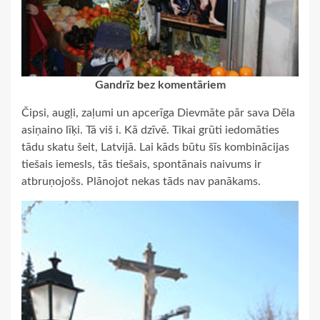
Gandrīz bez komentāriem
Čipsi, augļi, zaļumi un apcerīga Dievmāte pār sava Dēla
asiņaino līķi. Tā viš i. Kā dzīvē. Tikai grūti iedomāties
tādu skatu šeit, Latvijā. Lai kāds būtu šīs kombinācijas
tiešais iemesls, tās tiešais, spontānais naivums ir
atbruņojošs. Plānojot nekas tāds nav panākams.