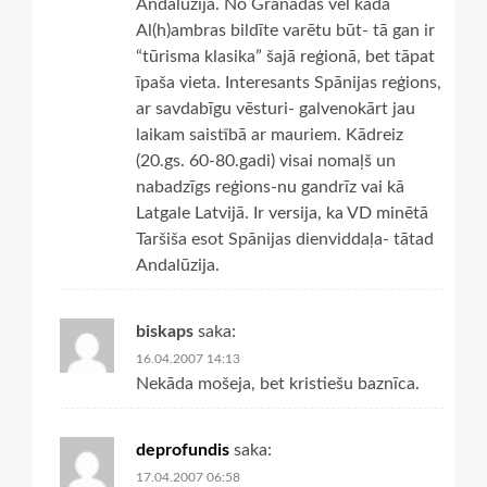
Andalūzijā. No Granādas vēl kāda
Al(h)ambras bildīte varētu būt- tā gan ir
“tūrisma klasika” šajā reģionā, bet tāpat
īpaša vieta. Interesants Spānijas reģions,
ar savdabīgu vēsturi- galvenokārt jau
laikam saistībā ar mauriem. Kādreiz
(20.gs. 60-80.gadi) visai nomaļš un
nabadzīgs reģions-nu gandrīz vai kā
Latgale Latvijā. Ir versija, ka VD minētā
Taršiša esot Spānijas dienviddaļa- tātad
Andalūzija.
biskaps
saka:
16.04.2007 14:13
Nekāda mošeja, bet kristiešu baznīca.
deprofundis
saka:
17.04.2007 06:58