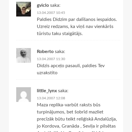
gviclo
saka:
13.04.2007 10:45
Paldies Didzim par dalīšanos iespaidos.
Uzreiz redzams, ka viņš nav vienkāršs
tūristu taku staigātājs.
Roberto
saka:
13.04.2007 11:30
Didzis apceļo pasauli, paldies Tev
uzrakstito
little_lynx
saka:
13.04.2007 12:08
Maza replika-varbūt raksts būs
turpinājumos, bet šobrīd mazliet
precīzāk būtu teikt reliģiskā Andalūzija,
jo Kordova, Granāda , Seviļa ir pilsētas