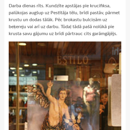
Darba dienas rīts. Kundzīte apstājas pie krucifiksa,
palūkojas augšup uz Pestītāja tēlu, brīdi pastāv, pārmet
krustu un dodas tālāk. Pēc brokastu bulciņām uz
beķereju vai arī uz darbu. Tūdaļ tādā pašā nolūkā pie
krusta savu gājumu uz brīdi pārtrauc cits garāmgājējs.