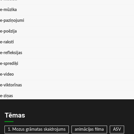
e-mūzika
e-paziņojumi
e-poēzija
e-raksti
e-refleksijas
e-sprediķi
e-video
e-viktorīnas
e-ziņas
Tēmas
1. Mozus grāmatas skaidrojums
animācijas filma
ASV