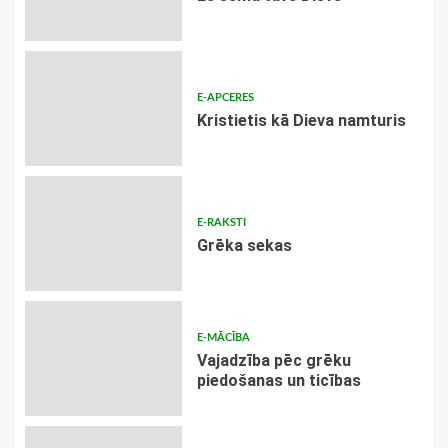
E-APCERES
Kristietis kā Dieva namturis
E-RAKSTI
Grēka sekas
E-MĀCĪBA
Vajadzība pēc grēku
piedošanas un ticības