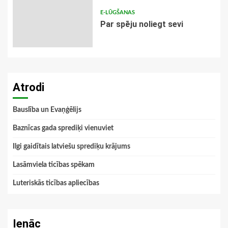
E-LŪGŠANAS
Par spēju noliegt sevi
Atrodi
Bauslība un Evaņģēlijs
Baznīcas gada sprediķi vienuviet
Ilgi gaidītais latviešu sprediķu krājums
Lasāmviela ticības spēkam
Luteriskās ticības apliecības
Ienāc