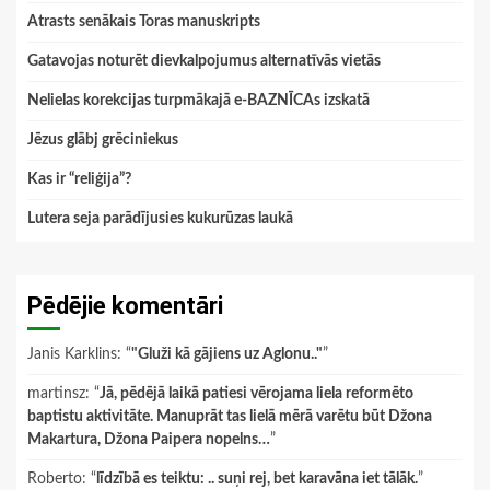
Atrasts senākais Toras manuskripts
Gatavojas noturēt dievkalpojumus alternatīvās vietās
Nelielas korekcijas turpmākajā e-BAZNĪCAs izskatā
Jēzus glābj grēciniekus
Kas ir “reliģija”?
Lutera seja parādījusies kukurūzas laukā
Pēdējie komentāri
Janis Karklins
: “
"Gluži kā gājiens uz Aglonu.."
”
martinsz
: “
Jā, pēdējā laikā patiesi vērojama liela reformēto
baptistu aktivitāte. Manuprāt tas lielā mērā varētu būt Džona
Makartura, Džona Paipera nopelns…
”
Roberto
: “
līdzībā es teiktu: .. suņi rej, bet karavāna iet tālāk.
”