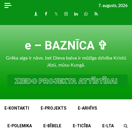
Skip
7. augusts, 2026
to
Draugiem
Facebook
Twitter
Instagram
LinkedIn
whatsapp
RSS
content
e – BAZNĪCA ✞
Grēka alga ir nāve, bet Dieva balva ir mūžīga dzīvība Kristū
Jēzū, mūsu Kungā.
E-KONTAKTI
E-PROJEKTS
E-ARHĪVS
E-POLEMIKA
E-BĪBELE
E-TICĪBA
E-LTA