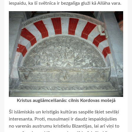
iespaidu, ka šī svētnīca ir bezgalīga gluži kā Allāha vara.
Kristus augšāmcelšanās: cilnis Kordovas mošejā
Šī islāmiskās un kristīgās kultūras saspēle šķiet sevišķi
interesanta. Proti, musulmaņi ir daudz iespaidojušies
no varenās austrumu kristiešu Bizantijas, lai arī viņi to