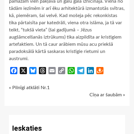
pamazām vien pakļāva un galu galā iznīcināja. Viena no
tādām iezīmēm ir arī ēku arhitektūrā izmantotās svītras,
kā, piemēram, šai velvē. Kad mošeja pēc rekonkistas
tika pārtaisīta par katedrāli, viena otra islāma, ja tā var
teikt, “tukšā vieta” (šai gadījumā – Jēzus
augšāmcelšanās iztrūkums) tika aizpildīta ar kristīgiem
artefaktiem. Un tā caur arābiem mūsu acu priekšā
paradoksālā kārtā saskaras kristīgie rietumi un
austrumi.
Facebook
X
Bluesky
Threads
Email
Copy
WhatsApp
Telegram
LinkedIn
Draugiem
Link
Continue
« Pilnīgi atklāti Nr.1
Cīņa ar šaubām »
Reading
Ieskaties