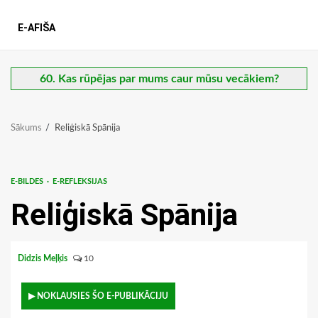
E-AFIŠA
60. Kas rūpējas par mums caur mūsu vecākiem?
Sākums
Reliģiskā Spānija
E-BILDES
E-REFLEKSIJAS
Reliģiskā Spānija
Didzis Meļķis
10
▶ NOKLAUSIES ŠO E-PUBLIKĀCIJU