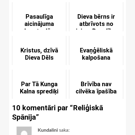
Pasaulīga
Dieva bērns ir
aicinājuma
atbrīvots no
krustcelēs
visiem Bauslības
spriedumiem
Kristus, dzīvā
Evaņģēliskā
Dieva Dēls
kalpošana
Par Tā Kunga
Brīvība nav
Kalna sprediķi
cilvēka īpašība
10 komentāri par “
Reliģiskā
Spānija
”
Kundalini
saka: