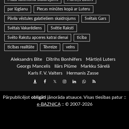
par lūgšanu
Piecas minūtes kopā ar Luteru
Pāvila vēstules galatiešiem skaidrojums
Svētais Gars
Svētais Vakarēdiens
Svētie Raksti
Svēto Rakstu apceres katrai dienai
ticība
ticības realitāte
Tēvreize
velns
Aleksandrs Bite
Dītrihs Bonhēfers
Mārtiņš Luters
Georgs Mancelis
Ilārs Plūme
Markku Särelä
Karls F. V. Valters
Hermanis Zasse
Draugiem
Facebook
Twitter
Instagram
LinkedIn
whatsapp
RSS
Pārpublicējot
obligāti
jānorāda atsauce. Visas tiesības patur
::
e-BAZNICA
::
© 2007-2026