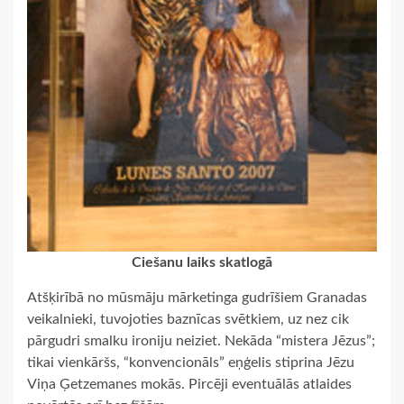
Ciešanu laiks skatlogā
Atšķirībā no mūsmāju mārketinga gudrīšiem Granadas
veikalnieki, tuvojoties baznīcas svētkiem, uz nez cik
pārgudri smalku ironiju neiziet. Nekāda “mistera Jēzus”;
tikai vienkāršs, “konvencionāls” eņģelis stiprina Jēzu
Viņa Ģetzemanes mokās. Pircēji eventuālās atlaides