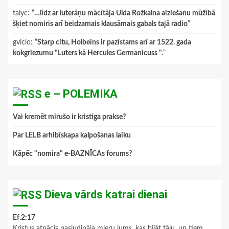
talyc
: “
…līdz ar luterāņu mācītāja Ulda Rožkalna aiziešanu mūžībā
šķiet nomiris arī beidzamais klausāmais gabals tajā radio
”
gviclo
: “
Starp citu, Holbeins ir pazīstams arī ar 1522. gada
kokgriezumu "Luters kā Hercules Germanicuss ".
”
e – POLEMIKA
Vai kremēt mirušo ir kristīga prakse?
Par LELB arhibīskapa kalpošanas laiku
Kāpēc "nomira" e-BAZNĪCAs forums?
Dieva vārds katrai dienai
Ef.2:17
Kristus atnācis pasludināja mieru jums, kas bijāt tālu, un tiem,