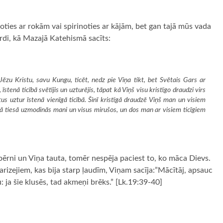
oties ar rokām vai spirinoties ar kājām, bet gan tajā mūs vada
irdi, kā Mazajā Katehismā sacīts:
ēzu Kristu, savu Kungu, ticēt, nedz pie Viņa tikt, bet Svētais Gars ar
tenā ticībā svētījis un uzturējis, tāpat kā Viņš visu kristīgo draudzi virs
tus uztur īstenā vienīgā ticībā. Šinī kristīgā draudzē Viņš man un visiem
rā tiesā uzmodinās mani un visus mirušos, un dos man ar visiem ticīgiem
bērni un Viņa tauta, tomēr nespēja paciest to, ko māca Dievs.
rizejiem, kas bija starp ļaudīm, Viņam sacīja:”Mācītāj, apsauc
: ja šie klusēs, tad akmeņi brēks.” [Lk.19:39-40]