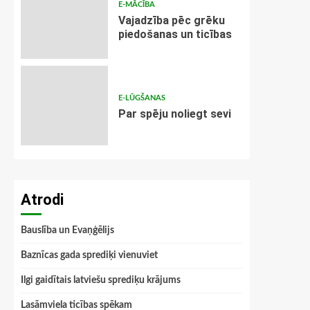
E-MĀCĪBA
Vajadzība pēc grēku
piedošanas un ticības
E-LŪGŠANAS
Par spēju noliegt sevi
Atrodi
Bauslība un Evaņģēlijs
Baznīcas gada sprediķi vienuviet
Ilgi gaidītais latviešu sprediķu krājums
Lasāmviela ticības spēkam