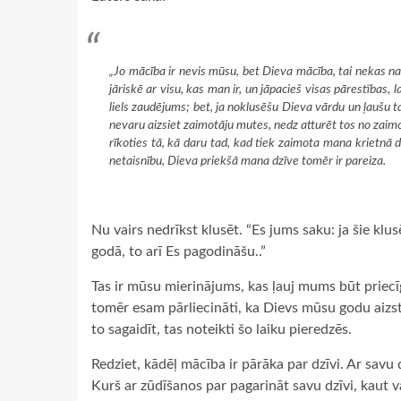
„Jo mācība ir nevis mūsu, bet Dieva mācība, tai nekas nav
jāriskē ar visu, kas man ir, un jāpacieš visas pārestības, 
liels zaudējums; bet, ja noklusēšu Dieva vārdu un ļaušu ta
nevaru aizsiet zaimotāju mutes, nedz atturēt tos no zaimo
rīkoties tā, kā daru tad, kad tiek zaimota mana krietnā dz
netaisnību, Dieva priekšā mana dzīve tomēr ir pareiza.
Nu vairs nedrīkst klusēt. “Es jums saku: ja šie klus
godā, to arī Es pagodināšu..”
Tas ir mūsu mierinājums, kas ļauj mums būt priecī
tomēr esam pārliecināti, ka Dievs mūsu godu aizstā
to sagaidīt, tas noteikti šo laiku pieredzēs.
Redziet, kādēļ mācība ir pārāka par dzīvi. Ar savu
Kurš ar zūdīšanos par pagarināt savu dzīvi, kaut 