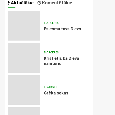
Aktuālākie
Komentētākie
E-APCERES
Es esmu tavs Dievs
E-APCERES
Kristietis kā Dieva
namturis
E-RAKSTI
Grēka sekas