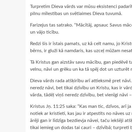
Turpretim Dieva vārds var mūsu eksistenci padarīt
pilnu mīlestības un svētlaimes Dieva tuvumā.
Farizejus tas satrako. “Mācītāj, apsauc Savus māc
un vājo ticību.
Redzi šis ir īstais pamats, uz kā celt namu, jo Kris
bērns, ir gluži kā namdaris, kas uzceļ mūžam nes
Tā Kristus gan aizstāv savu mācību, gan piedēvē ta
velnu, nāvi un grēku un ka tā spēj dot un uzturēt 
Dieva vārds rada atšķirību arī attieksmē pret nāvi. 
neredz nāvi, bet tikai dzīvību un Kristu, kas ir vārd
vārda, tādēļ viņš neredz dzīvību, bet vienīgi nāvi 
Kristus Jņ. 11:25 saka: “Kas man tic, dzīvos, arī ja t
notiek ar kristieti, kas jau ir atpestīts no nāves
ārēji gan ir līdzīga bezdievja nāvei, taču iekšēji at
tikai iemieg un dodas tai cauri – dzīvībā; turpretī