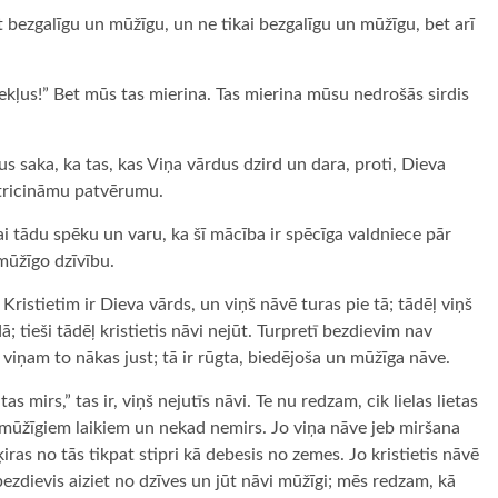
 bezgalīgu un mūžīgu, un ne tikai bezgalīgu un mūžīgu, bet arī
ekļus!” Bet mūs tas mierina. Tas mierina mūsu nedrošās sirdis
tus saka, ka tas, kas Viņa vārdus dzird un dara, proti, Dieva
atricināmu patvērumu.
i tādu spēku un varu, ka šī mācība ir spēcīga valdniece pār
mūžīgo dzīvību.
Kristietim ir Dieva vārds, un viņš nāvē turas pie tā; tādēļ viņš
ā; tieši tādēļ kristietis nāvi nejūt. Turpretī bezdievim nav
– viņam to nākas just; tā ir rūgta, biedējoša un mūžīga nāve.
as mirs,” tas ir, viņš nejutīs nāvi. Te nu redzam, cik lielas lietas
 uz mūžīgiem laikiem un nekad nemirs. Jo viņa nāve jeb miršana
šķiras no tās tikpat stipri kā debesis no zemes. Jo kristietis nāvē
 bezdievis aiziet no dzīves un jūt nāvi mūžīgi; mēs redzam, kā