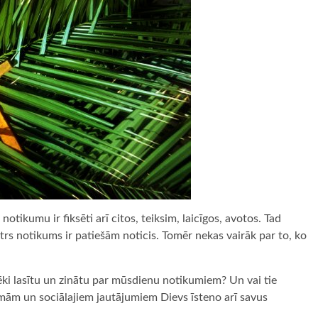
 notikumu ir fiksēti arī citos, teiksim, laicīgos, avotos. Tad
trs notikums ir patiešām noticis. Tomēr nekas vairāk par to, ko
ēki lasītu un zinātu par mūsdienu notikumiem? Un vai tie
mām un sociālajiem jautājumiem Dievs īsteno arī savus