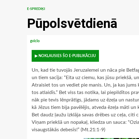
E-SPREDIĶI
Pūpolsvētdienā
gviclo
▶ NOKLAUSIES ŠO E-PUBLIKĀCIJU
Un, kad tie tuvojās Jeruzalemei un nāca pie Betfag
un tiem sacīja: “Eita uz ciemu, kas jūsu priekšā, un
Atraisiet tos un vediet pie manis. Un, ja kas jums
tos atlaidīs.” Bet viss tas notika, lai piepildītos p
nāk pie tevis lēnprātīgs, jādams uz ēzeļa un nastu
kā Jēzus tiem bija pavēlējis, atveda ēzeļa māti un
Bet daudz ļaužu izklāja savas drēbes uz ceļa, citi c
Viņam priekšā un nopakaļ, kliedza un sauca: “Ozi
visaugstākās debesīs!” (Mt.21:1-9)