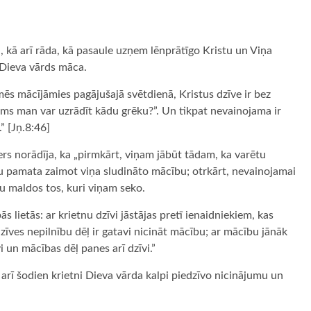
 kā arī rāda, kā pasaule uzņem lēnprātīgo Kristu un Viņa
Dieva vārds māca.
s mācījāmies pagājušajā svētdienā, Kristus dzīve ir bez
jums man var uzrādīt kādu grēku?”. Un tikpat nevainojama ir
” [Jņ.8:46]
rs norādīja, ka „pirmkārt, viņam jābūt tādam, ka varētu
tu pamata zaimot viņa sludināto mācību; otrkārt, nevainojamai
stu maldos tos, kuri viņam seko.
s lietās: ar krietnu dzīvi jāstājas pretī ienaidniekiem, kas
zīves nepilnību dēļ ir gatavi nicināt mācību; ar mācību jānāk
 un mācības dēļ panes arī dzīvi.”
n arī šodien krietni Dieva vārda kalpi piedzīvo nicinājumu un