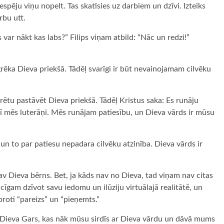
iespēju viņu nopelt. Tas skatīsies uz darbiem un dzīvi. Izteiks
rbu utt.
var nākt kas labs?” Filips viņam atbild: “Nāc un redzi!”
 grēka Dieva priekšā. Tādēļ svarīgi ir būt nevainojamam cilvēku
varētu pastāvēt Dieva priekšā. Tādēļ Kristus saka: Es runāju
arī mēs luterāņi. Mēs runājam patiesību, un Dieva vārds ir mūsu
 to par patiesu nepadara cilvēku atzinība. Dieva vārds ir
nav Dieva bērns. Bet, ja kāds nav no Dieva, tad viņam nav citas
icīgam dzīvot savu iedomu un ilūziju virtuālajā realitātē, un
proti “pareizs” un “pieņemts.”
Dieva Gars, kas nāk mūsu sirdīs ar Dieva vārdu un dāvā mums