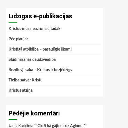
Līdzīgās e-publikācijas
Kristus mūs neuzrunā citādāk
Pēc pļaujas
Kristīgā atbildība – pasaulīgie likumi
Sludināšanas daudzveidība
Bezdievji saka – Kristus ir bezjēdzīgs
Ticība satver Kristu
Kristus atziņa
Pēdējie komentāri
Janis Karklins
: “
"Gluži kā gājiens uz Aglonu.."
”