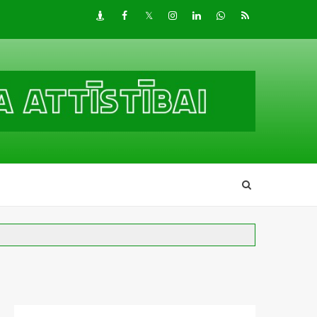
Draugiem
Facebook
Twitter
Instagram
LinkedIn
whatsapp
RSS