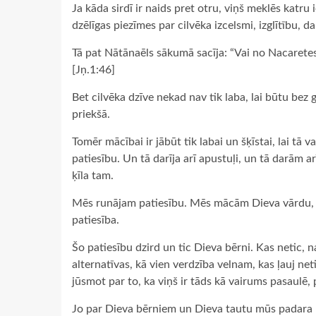
Ja kāda sirdī ir naids pret otru, viņš meklēs katru 
dzēlīgas piezīmes par cilvēka izcelsmi, izglītību, da
Tā pat Nātānaēls sākumā sacīja: “Vai no Nacaretes 
[Jņ.1:46]
Bet cilvēka dzīve nekad nav tik laba, lai būtu bez
priekšā.
Tomēr mācībai ir jābūt tik labai un šķīstai, lai tā 
patiesību. Un tā darīja arī apustuļi, un tā darām 
ķīla tam.
Mēs runājam patiesību. Mēs mācām Dieva vārdu, un
patiesība.
Šo patiesību dzird un tic Dieva bērni. Kas netic, 
alternatīvas, kā vien verdzība velnam, kas ļauj net
jūsmot par to, ka viņš ir tāds kā vairums pasaulē, 
Jo par Dieva bērniem un Dieva tautu mūs padara 