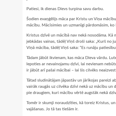
Patiesi, ik dienas Dievs turpina savu darbu.
Šodien evaņģēlijs māca par Kristu un Viņa mācību,
mācību. Mācīsimies un uzmanīgi pārdomāsim, ko 
Kristus dzīvē un mācībā nav nekā nosodāma. Kā mē
jebkādas vainas, tādēļ Viņš droši saka: „Kurš no 
Viņā mācība, tādēļ Viņš saka: “Es runāju patiesību.
Tādam jābūt ikvienam, kas māca Dieva vārdu. Lute
lepoties ar nevainojamu dzīvi, lai nevienam nebū
ir jābūt arī pašai mācībai – lai šis cilvēks neaizve
Tātad sludinātājam jāpastāv un jārīkojas pareizi abā
vairāk raugās uz cilvēka dzīvi nekā uz mācību un d
pie draugiem, kuri mācību vērtē augstāk nekā dzīvi
Tomēr ir skumji noraudzīties, kā toreiz Kristus, u
vajāšanas. Jo tā tas tiešām ir.