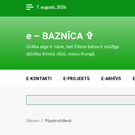
Skip
7. augusts, 2026
to
content
e – BAZNĪCA ✞
Grēka alga ir nāve, bet Dieva balva ir mūžīga
dzīvība Kristū Jēzū, mūsu Kungā.
E-KONTAKTI
E-PROJEKTS
E-ARHĪVS
Sākums
Pūpolsvētdienā