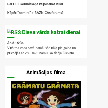
Par LELB arhibīskapa kalpošanas laiku
Kāpēc "nomira" e-BAZNĪCAs forums?
Dieva vārds katrai dienai
Ap.d.16:34
Viņš tos veda savā namā, sēdināja pie galda un
priecājās ar visu savu namu, ka ticēja Dievam.
Animācijas filma