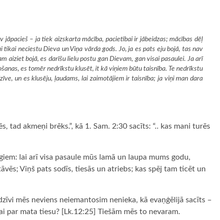
 jāpacieš – ja tiek aizskarta mācība, pacietībai ir jābeidzas; mācības dēļ
lai tikai neciestu Dieva un Viņa vārda gods. Jo, ja es pats eju bojā, tas nav
m aiziet bojā, es darīšu lielu postu gan Dievam, gan visai pasaulei. Ja arī
šanas, es tomēr nedrīkstu klusēt, it kā viņiem būtu taisnība. Te nedrīkstu
īve, un es klusēju, ļaudams, lai zaimotājiem ir taisnība; ja viņi man dara
ēs, tad akmeņi brēks.”, kā 1. Sam. 2:30 sacīts: “.. kas mani turēs
giem: lai arī visa pasaule mūs lamā un laupa mums godu,
vēs; Viņš pats sodīs, tiesās un atriebs; kas spēj tam ticēt un
 dzīvi mēs neviens neiemantosim nenieka, kā evaņģēlijā sacīts –
vai par mata tiesu? [Lk.12:25] Tiešām mēs to nevaram.