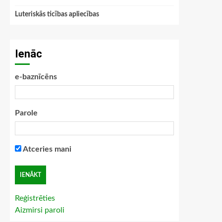
Luteriskās ticības apliecības
Ienāc
e-baznīcēns
Parole
Atceries mani
Reģistrēties
Aizmirsi paroli