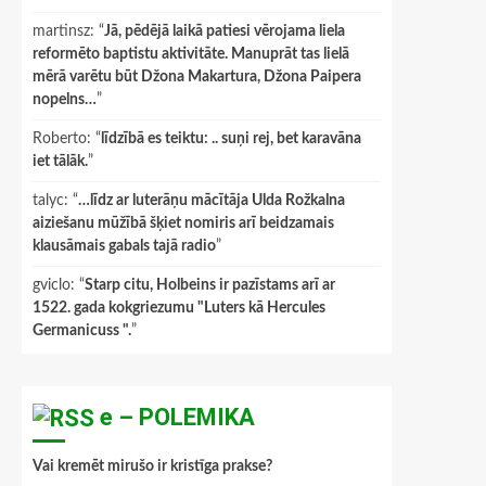
martinsz
: “
Jā, pēdējā laikā patiesi vērojama liela
reformēto baptistu aktivitāte. Manuprāt tas lielā
mērā varētu būt Džona Makartura, Džona Paipera
nopelns…
”
Roberto
: “
līdzībā es teiktu: .. suņi rej, bet karavāna
iet tālāk.
”
talyc
: “
…līdz ar luterāņu mācītāja Ulda Rožkalna
aiziešanu mūžībā šķiet nomiris arī beidzamais
klausāmais gabals tajā radio
”
gviclo
: “
Starp citu, Holbeins ir pazīstams arī ar
1522. gada kokgriezumu "Luters kā Hercules
Germanicuss ".
”
e – POLEMIKA
Vai kremēt mirušo ir kristīga prakse?