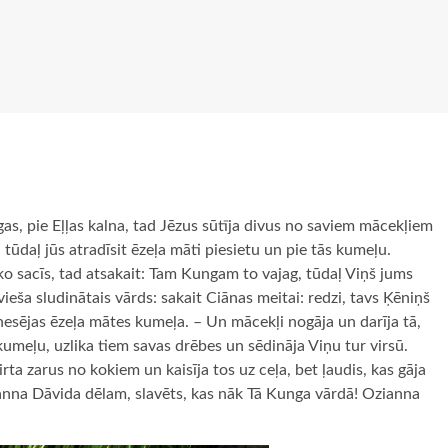
as, pie Eļļas kalna, tad Jēzus sūtīja divus no saviem mācekļiem
 tūdaļ jūs atradīsit ēzeļa māti piesietu un pie tās kumeļu.
 ko sacīs, tad atsakait: Tam Kungam to vajag, tūdaļ Viņš jums
ravieša sludinātais vārds: sakait Ciānas meitai: redzi, tavs Ķēniņš
nesējas ēzeļa mātes kumeļa. – Un mācekļi nogāja un darīja tā,
 kumeļu, uzlika tiem savas drēbes un sēdināja Viņu tur virsū.
irta zarus no kokiem un kaisīja tos uz ceļa, bet ļaudis, kas gāja
anna Dāvida dēlam, slavēts, kas nāk Tā Kunga vārdā! Ozianna