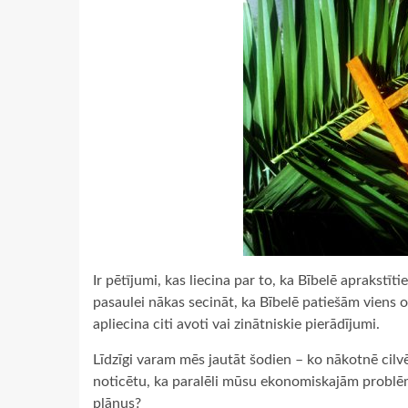
Ir pētījumi, kas liecina par to, ka Bībelē aprakstītie
pasaulei nākas secināt, ka Bībelē patiešām viens o
apliecina citi avoti vai zinātniskie pierādījumi.
Līdzīgi varam mēs jautāt šodien – ko nākotnē cilv
noticētu, ka paralēli mūsu ekonomiskajām problē
plānus?