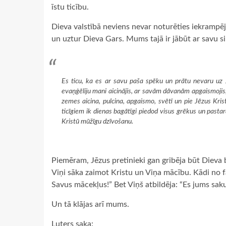
īstu ticību.
Dieva valstībā neviens nevar noturēties iekrampēj
un uztur Dieva Gars. Mums tajā ir jābūt ar savu s
Es ticu, ka es ar savu paša spēku un prātu nevaru uz J
evaņģēliju mani aicinājis, ar savām dāvanām apgaismojis, īs
zemes aicina, pulcina, apgaismo, svētī un pie Jēzus Kris
ticīgiem ik dienas bagātīgi piedod visus grēkus un pasta
Kristū mūžīgu dzīvošanu.
Piemēram, Jēzus pretinieki gan gribēja būt Dieva 
Viņi sāka zaimot Kristu un Viņa mācību. Kādi no fa
Savus mācekļus!” Bet Viņš atbildēja: “Es jums saku
Un tā klājas arī mums.
Luters saka: