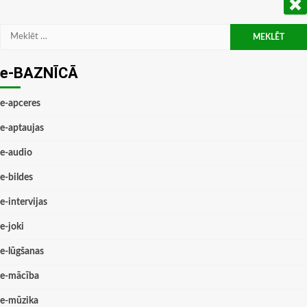
Meklēt:
e-BAZNĪCĀ
e-apceres
e-aptaujas
e-audio
e-bildes
e-intervijas
e-joki
e-lūgšanas
e-mācība
e-mūzika