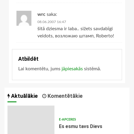
wrc
saka:
08.06.2007 16:47
šitā dziesma ir laba.. sižets savdabīgi
veidots, возложаю штамп, Roberto!
Atbildēt
Lai komentētu, jums
jāpiesakās
sistēmā.
Aktuālākie
Komentētākie
E-APCERES
Es esmu tavs Dievs