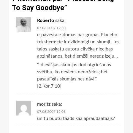
To Say Goodbye
”
Roberto
saka:
07.06.2007 12:30
e-pāvesta e-domas par grupas Placebo
tekstiem: tie ir dziļdomīgi un skumji… es
tajos saskatu autoru cilvēka niecibas
apzināšanos, bet diemžēl neredz izeju…
“..dievišķas skumjas dod atgriešanās
svētību, ko neviens nenožēlos; bet
pasaulīgās skumjas nes nāvi.”
[2.Kor.7:10]
moritz
saka:
07.06.2007 15:03
un tu buutu taads kaa apraudaataajs?