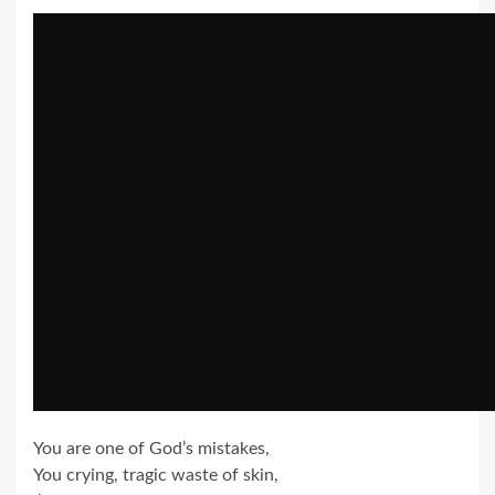
You are one of God’s mistakes,
You crying, tragic waste of skin,