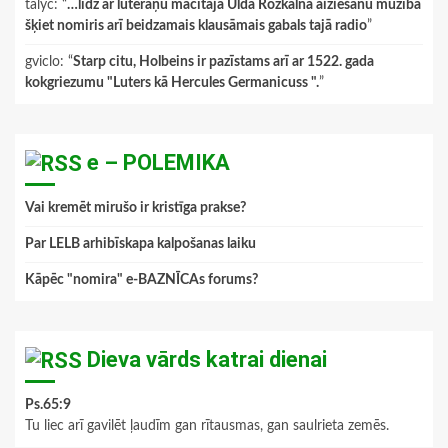
talyc
: “
…līdz ar luterāņu mācītāja Ulda Rožkalna aiziešanu mūžībā
šķiet nomiris arī beidzamais klausāmais gabals tajā radio
”
gviclo
: “
Starp citu, Holbeins ir pazīstams arī ar 1522. gada
kokgriezumu "Luters kā Hercules Germanicuss ".
”
e – POLEMIKA
Vai kremēt mirušo ir kristīga prakse?
Par LELB arhibīskapa kalpošanas laiku
Kāpēc "nomira" e-BAZNĪCAs forums?
Dieva vārds katrai dienai
Ps.65:9
Tu liec arī gavilēt ļaudīm gan rītausmas, gan saulrieta zemēs.