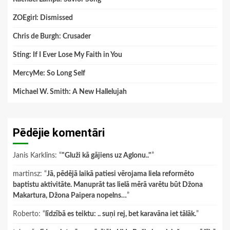
ZOEgirl: Dismissed
Chris de Burgh: Crusader
Sting: If I Ever Lose My Faith in You
MercyMe: So Long Self
Michael W. Smith: A New Hallelujah
Pēdējie komentāri
Janis Karklins
: “
"Gluži kā gājiens uz Aglonu.."
”
martinsz
: “
Jā, pēdējā laikā patiesi vērojama liela reformēto
baptistu aktivitāte. Manuprāt tas lielā mērā varētu būt Džona
Makartura, Džona Paipera nopelns…
”
Roberto
: “
līdzībā es teiktu: .. suņi rej, bet karavāna iet tālāk.
”