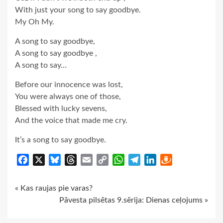
With just your song to say goodbye.
My Oh My.
A song to say goodbye,
A song to say goodbye ,
A song to say…
Before our innocence was lost,
You were always one of those,
Blessed with lucky sevens,
And the voice that made me cry.
It’s a song to say goodbye.
Facebook
X
Bluesky
Threads
Email
Copy
WhatsApp
Telegram
LinkedIn
Draugiem
Link
Continue
« Kas raujas pie varas?
Pāvesta pilsētas 9.sērija: Dienas ceļojums »
Reading