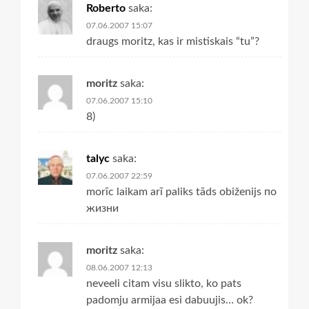
Roberto
saka:
07.06.2007 15:07
draugs moritz, kas ir mistiskais “tu”?
moritz
saka:
07.06.2007 15:10
8)
talyc
saka:
07.06.2007 22:59
morīc laikam arī paliks tāds obiženijs по
жизни
moritz
saka:
08.06.2007 12:13
neveeli citam visu slikto, ko pats
padomju armijaa esi dabuujis… ok?