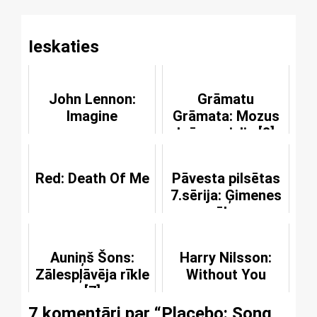
Ieskaties
John Lennon:
Grāmatu
Imagine
Grāmata: Mozus
brīnumzizlis [8]
Red: Death Of Me
Pāvesta pilsētas
7.sērija: Ģimenes
pasākums
Auniņš Šons:
Harry Nilsson:
Zālespļāvēja rīkle
Without You
[7]
7 komentāri par “
Placebo: Song