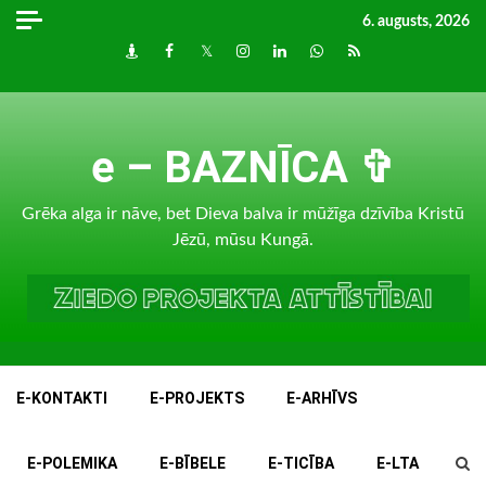
Skip
6. augusts, 2026
to
Draugiem
Facebook
Twitter
Instagram
LinkedIn
whatsapp
RSS
content
e – BAZNĪCA ✞
Grēka alga ir nāve, bet Dieva balva ir mūžīga dzīvība Kristū
Jēzū, mūsu Kungā.
E-KONTAKTI
E-PROJEKTS
E-ARHĪVS
E-POLEMIKA
E-BĪBELE
E-TICĪBA
E-LTA