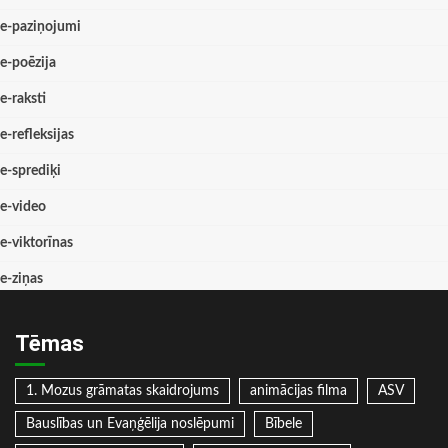
e-paziņojumi
e-poēzija
e-raksti
e-refleksijas
e-sprediķi
e-video
e-viktorīnas
e-ziņas
Tēmas
1. Mozus grāmatas skaidrojums
animācijas filma
ASV
Bauslības un Evaņģēlija noslēpumi
Bībele