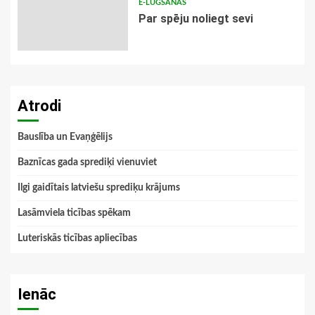
E-LŪGŠANAS
Par spēju noliegt sevi
Atrodi
Bauslība un Evaņģēlijs
Baznīcas gada sprediķi vienuviet
Ilgi gaidītais latviešu sprediķu krājums
Lasāmviela ticības spēkam
Luteriskās ticības apliecības
Ienāc