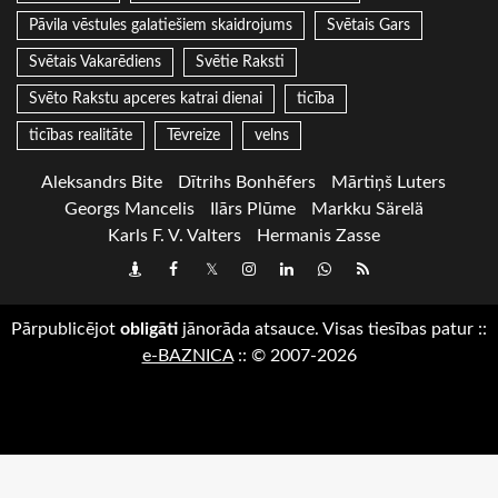
Pāvila vēstules galatiešiem skaidrojums
Svētais Gars
Svētais Vakarēdiens
Svētie Raksti
Svēto Rakstu apceres katrai dienai
ticība
ticības realitāte
Tēvreize
velns
Aleksandrs Bite
Dītrihs Bonhēfers
Mārtiņš Luters
Georgs Mancelis
Ilārs Plūme
Markku Särelä
Karls F. V. Valters
Hermanis Zasse
Draugiem
Facebook
Twitter
Instagram
LinkedIn
whatsapp
RSS
Pārpublicējot
obligāti
jānorāda atsauce. Visas tiesības patur
::
e-BAZNICA
::
© 2007-2026