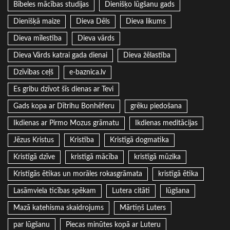
Bībeles mācības studijas
Dienišķo lūgšanu gads
Dienišķā maize
Dieva Dēls
Dieva likums
Dieva mīlestība
Dieva vārds
Dieva Vārds katrai gada dienai
Dieva žēlastība
Dzīvības ceļš
e-baznica.lv
Es gribu dzīvot šīs dienas ar Tevi
Gads kopa ar Dītrihu Bonhēferu
grēku piedošana
Ikdienas ar Pirmo Mozus grāmatu
Ikdienas meditācijas
Jēzus Kristus
Kristība
Kristīgā dogmatika
Kristīgā dzīve
kristīgā mācība
kristīgā mūzika
Kristīgās ētikas un morāles rokasgrāmata
kristīgā ētika
Lasāmviela ticības spēkam
Lutera citāti
lūgšana
Mazā katehisma skaidrojums
Mārtiņš Luters
par lūgšanu
Piecas minūtes kopā ar Luteru