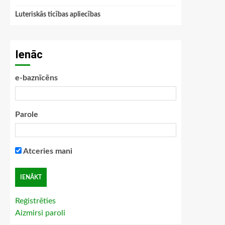
Luteriskās ticības apliecības
Ienāc
e-baznīcēns
Parole
Atceries mani
Reģistrēties
Aizmirsi paroli