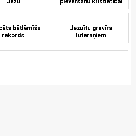
Jēzu
pievēršanu kristietībai
pēts bētlēmīšu
Jezuītu gravīra
rekords
luterāņiem