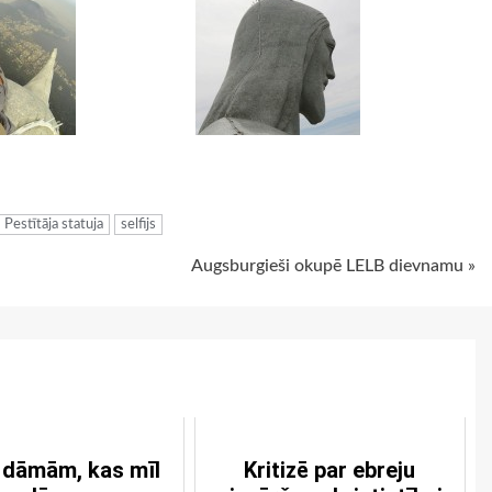
ugiem
Pestītāja statuja
selfijs
Augsburgieši okupē LELB dievnamu »
 dāmām, kas mīl
Kritizē par ebreju