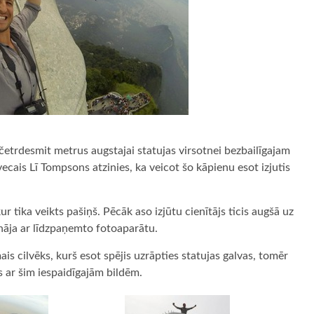
 četrdesmit metrus augstajai statujas virsotnei bezbailīgajam
ecais Lī Tompsons atzinies, ka veicot šo kāpienu esot izjutis
 tika veikts pašiņš. Pēcāk aso izjūtu cienītājs ticis augšā uz
ināja ar līdzpaņemto fotoaparātu.
s cilvēks, kurš esot spējis uzrāpties statujas galvas, tomēr
s ar šim iespaidīgajām bildēm.