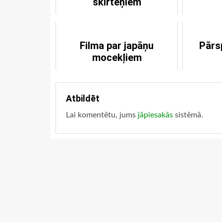
škirteņiem
Filma par japāņu
Pārs
mocekļiem
Atbildēt
Lai komentētu, jums
jāpiesakās
sistēmā.