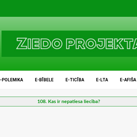
E-POLEMIKA
E-BĪBELE
E-TICĪBA
E-LTA
E-AFIŠA
108. Kas ir nepatiesa liecība?