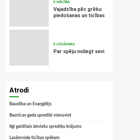
E-MĀCĪBA
Vajadzība pēc grēku
piedošanas un ticības
E-LŪGŠANAS
Par spēju noliegt sevi
Atrodi
Bauslība un Evaņģēlijs
Baznīcas gada sprediķi vienuviet
Ilgi gaidītais latviešu sprediķu krājums
Lasāmviela ticības spēkam