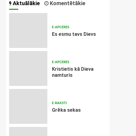
Aktuālākie
Komentētākie
E-APCERES
Es esmu tavs Dievs
E-APCERES
Kristietis kā Dieva
namturis
E-RAKSTI
Grēka sekas