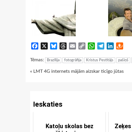
Facebook
X
Bluesky
Threads
Email
Copy
WhatsApp
Telegram
LinkedIn
Dra
Link
Tēmas:
Brazīlija
fotogrāfija
Kristus Pestītājs
pašiņš
Continue
« LMT 4G internets mājām aizskar ticīgo jūtas
Reading
Ieskaties
Katoļu skolas bez
Zeķes