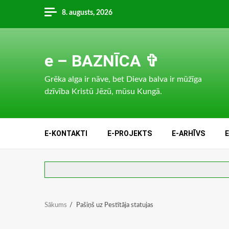
Skip
8. augusts, 2026
to
content
e – BAZNĪCA ✞
Grēka alga ir nāve, bet Dieva balva ir mūžīga
dzīvība Kristū Jēzū, mūsu Kungā.
E-KONTAKTI
E-PROJEKTS
E-ARHĪVS
Sākums
Pašiņš uz Pestītāja statujas