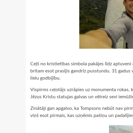
Ceļš no kristietības simbola pakājes līdz aptuveni
britam esot prasījis gandrīz pusstundu. 31 gadus v
lielu godbijību.
Vispirms ceļotājs uzrāpies uz monumenta rokas, kur
Jēzus Kristu statujas galvas un vēlreiz sevi iemūž
Zinātāji gan apgalvo, ka Tompsons nebūt nav pirmai
viņš esot pirmais, kas uzņēmis pašiņu un padalījie