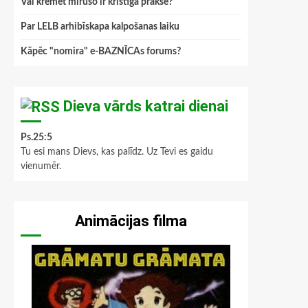
Vai kremēt mirušo ir kristīga prakse?
Par LELB arhibīskapa kalpošanas laiku
Kāpēc "nomira" e-BAZNĪCAs forums?
Dieva vārds katrai dienai
Ps.25:5
Tu esi mans Dievs, kas palīdz. Uz Tevi es gaidu
vienumēr.
Animācijas filma