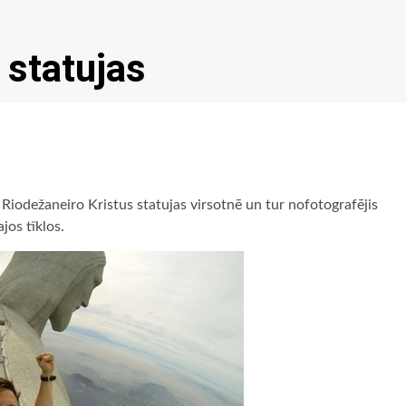
 statujas
s Riodežaneiro Kristus statujas virsotnē un tur nofotografējis
ajos tīklos.