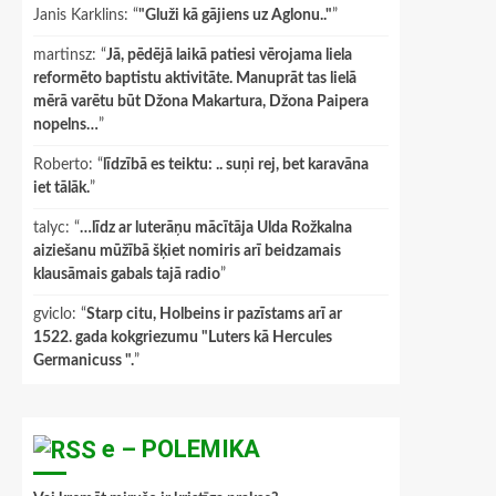
Janis Karklins
: “
"Gluži kā gājiens uz Aglonu.."
”
martinsz
: “
Jā, pēdējā laikā patiesi vērojama liela
reformēto baptistu aktivitāte. Manuprāt tas lielā
mērā varētu būt Džona Makartura, Džona Paipera
nopelns…
”
Roberto
: “
līdzībā es teiktu: .. suņi rej, bet karavāna
iet tālāk.
”
talyc
: “
…līdz ar luterāņu mācītāja Ulda Rožkalna
aiziešanu mūžībā šķiet nomiris arī beidzamais
klausāmais gabals tajā radio
”
gviclo
: “
Starp citu, Holbeins ir pazīstams arī ar
1522. gada kokgriezumu "Luters kā Hercules
Germanicuss ".
”
e – POLEMIKA