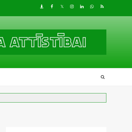
Draugiem
Facebook
Twitter
Instagram
LinkedIn
whatsapp
RSS