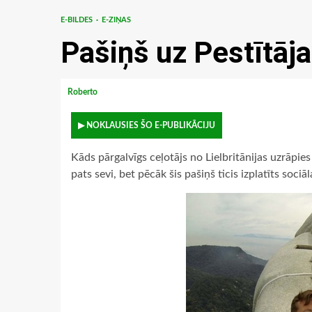
E-BILDES
E-ZIŅAS
Pašiņš uz Pestītāja
Roberto
▶ NOKLAUSIES ŠO E-PUBLIKĀCIJU
Kāds pārgalvīgs ceļotājs no Lielbritānijas uzrāpie
pats sevi, bet pēcāk šis pašiņš ticis izplatīts sociāl