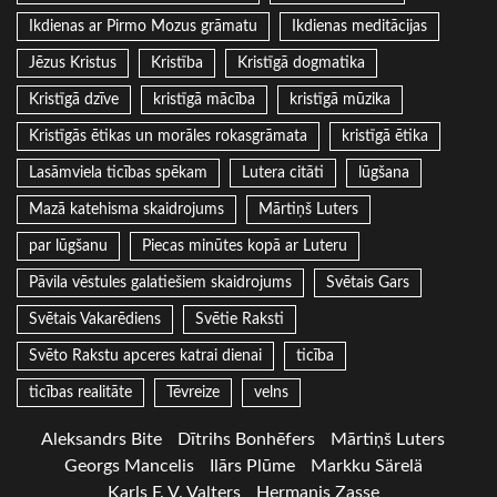
Ikdienas ar Pirmo Mozus grāmatu
Ikdienas meditācijas
Jēzus Kristus
Kristība
Kristīgā dogmatika
Kristīgā dzīve
kristīgā mācība
kristīgā mūzika
Kristīgās ētikas un morāles rokasgrāmata
kristīgā ētika
Lasāmviela ticības spēkam
Lutera citāti
lūgšana
Mazā katehisma skaidrojums
Mārtiņš Luters
par lūgšanu
Piecas minūtes kopā ar Luteru
Pāvila vēstules galatiešiem skaidrojums
Svētais Gars
Svētais Vakarēdiens
Svētie Raksti
Svēto Rakstu apceres katrai dienai
ticība
ticības realitāte
Tēvreize
velns
Aleksandrs Bite
Dītrihs Bonhēfers
Mārtiņš Luters
Georgs Mancelis
Ilārs Plūme
Markku Särelä
Karls F. V. Valters
Hermanis Zasse