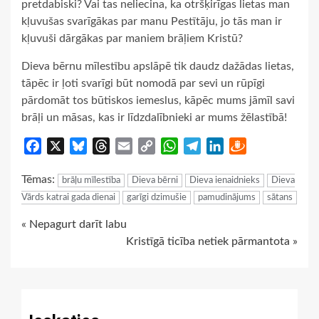
pretdabiski? Vai tas neliecina, ka otršķirīgas lietas man
kļuvušas svarīgākas par manu Pestītāju, jo tās man ir
kļuvuši dārgākas par maniem brāļiem Kristū?
Dieva bērnu mīlestību apslāpē tik daudz dažādas lietas,
tāpēc ir ļoti svarīgi būt nomodā par sevi un rūpīgi
pārdomāt tos būtiskos iemeslus, kāpēc mums jāmīl savi
brāļi un māsas, kas ir līdzdalībnieki ar mums žēlastībā!
Facebook
X
Bluesky
Threads
Email
Copy
WhatsApp
Telegram
LinkedIn
Draugiem
Link
Tēmas:
brāļu mīlestība
Dieva bērni
Dieva ienaidnieks
Dieva
Vārds katrai gada dienai
garīgi dzimušie
pamudinājums
sātans
Continue
« Nepagurt darīt labu
Kristīgā ticība netiek pārmantota »
Reading