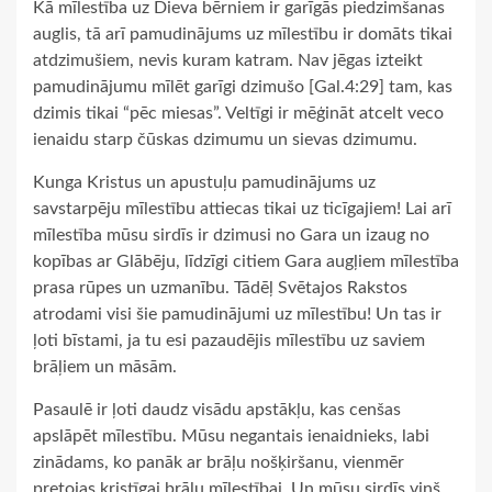
Kā mīlestība uz Dieva bērniem ir garīgās piedzimšanas
auglis, tā arī pamudinājums uz mīlestību ir domāts tikai
atdzimušiem, nevis kuram katram. Nav jēgas izteikt
pamudinājumu mīlēt garīgi dzimušo [Gal.4:29] tam, kas
dzimis tikai “pēc miesas”. Veltīgi ir mēģināt atcelt veco
ienaidu starp čūskas dzimumu un sievas dzimumu.
Kunga Kristus un apustuļu pamudinājums uz
savstarpēju mīlestību attiecas tikai uz ticīgajiem! Lai arī
mīlestība mūsu sirdīs ir dzimusi no Gara un izaug no
kopības ar Glābēju, līdzīgi citiem Gara augļiem mīlestība
prasa rūpes un uzmanību. Tādēļ Svētajos Rakstos
atrodami visi šie pamudinājumi uz mīlestību! Un tas ir
ļoti bīstami, ja tu esi pazaudējis mīlestību uz saviem
brāļiem un māsām.
Pasaulē ir ļoti daudz visādu apstākļu, kas cenšas
apslāpēt mīlestību. Mūsu negantais ienaidnieks, labi
zinādams, ko panāk ar brāļu nošķiršanu, vienmēr
pretojas kristīgai brāļu mīlestībai. Un mūsu sirdīs viņš