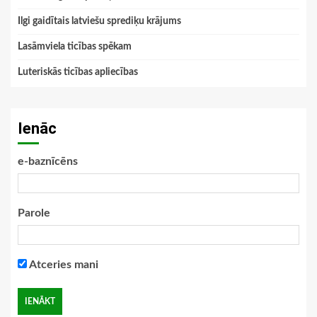
Ilgi gaidītais latviešu sprediķu krājums
Lasāmviela ticības spēkam
Luteriskās ticības apliecības
Ienāc
e-baznīcēns
Parole
Atceries mani