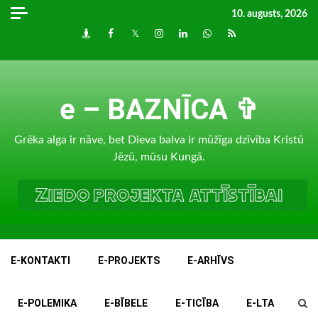
Skip
10. augusts, 2026
to
Draugiem
Facebook
Twitter
Instagram
LinkedIn
whatsapp
RSS
content
e – BAZNĪCA ✞
Grēka alga ir nāve, bet Dieva balva ir mūžīga dzīvība Kristū
Jēzū, mūsu Kungā.
E-KONTAKTI
E-PROJEKTS
E-ARHĪVS
E-POLEMIKA
E-BĪBELE
E-TICĪBA
E-LTA