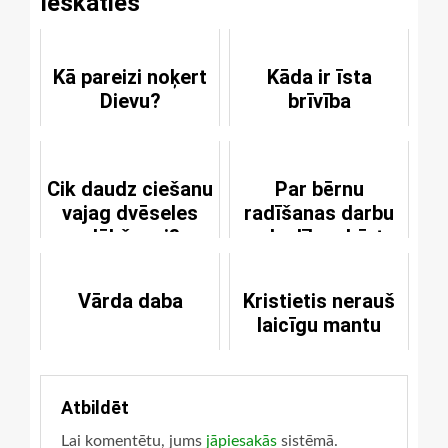
Ieskaties
Kā pareizi noķert
Kāda ir īsta
Dievu?
brīvība
Cik daudz ciešanu
Par bērnu
vajag dvēseles
radīšanas darbu
glābšanai?
un laulības kārtu
Vārda daba
Kristietis nerauš
laicīgu mantu
Atbildēt
Lai komentētu, jums
jāpiesakās
sistēmā.