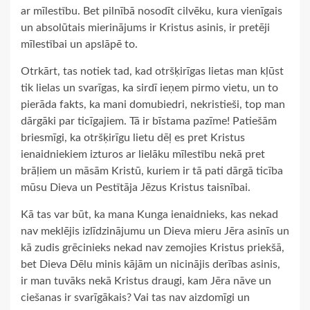
ar mīlestību. Bet pilnībā nosodīt cilvēku, kura vienīgais
un absolūtais mierinājums ir Kristus asinis, ir pretēji
mīlestībai un apslāpē to.
Otrkārt, tas notiek tad, kad otršķirīgas lietas man kļūst
tik lielas un svarīgas, ka sirdī ieņem pirmo vietu, un to
pierāda fakts, ka mani domubiedri, nekristieši, top man
dārgāki par ticīgajiem. Tā ir bīstama pazīme! Patiešām
briesmīgi, ka otršķirīgu lietu dēļ es pret Kristus
ienaidniekiem izturos ar lielāku mīlestību nekā pret
brāļiem un māsām Kristū, kuriem ir tā pati dārgā ticība
mūsu Dieva un Pestītāja Jēzus Kristus taisnībai.
Kā tas var būt, ka mana Kunga ienaidnieks, kas nekad
nav meklējis izlīdzinājumu un Dieva mieru Jēra asinīs un
kā zudis grēcinieks nekad nav zemojies Kristus priekšā,
bet Dieva Dēlu minis kājām un nicinājis derības asinis,
ir man tuvāks nekā Kristus draugi, kam Jēra nāve un
ciešanas ir svarīgākais? Vai tas nav aizdomīgi un