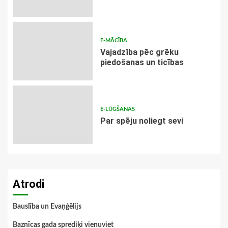
E-MĀCĪBA
Vajadzība pēc grēku
piedošanas un ticības
E-LŪGŠANAS
Par spēju noliegt sevi
Atrodi
Bauslība un Evaņģēlijs
Baznīcas gada sprediķi vienuviet