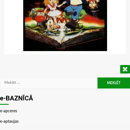
Meklēt:
e-BAZNĪCĀ
e-apceres
e-aptaujas