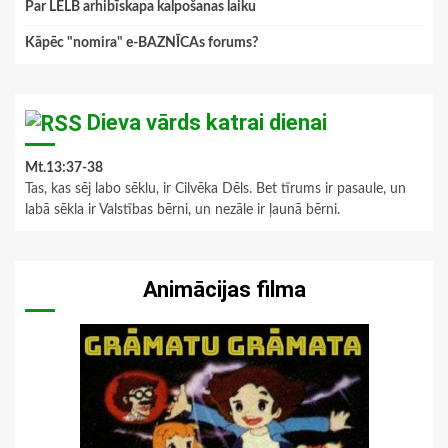
Par LELB arhibīskapa kalpošanas laiku
Kāpēc "nomira" e-BAZNĪCAs forums?
Dieva vārds katrai dienai
Mt.13:37-38
Tas, kas sēj labo sēklu, ir Cilvēka Dēls. Bet tīrums ir pasaule, un
labā sēkla ir Valstības bērni, un nezāle ir ļaunā bērni.
Animācijas filma