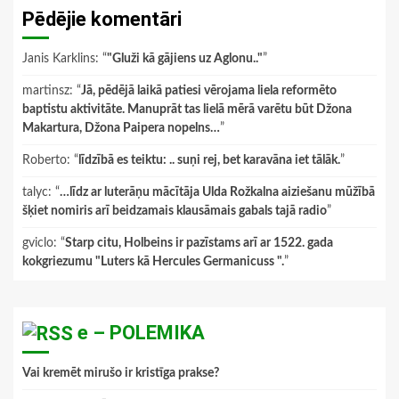
Pēdējie komentāri
Janis Karklins
: “
"Gluži kā gājiens uz Aglonu.."
”
martinsz
: “
Jā, pēdējā laikā patiesi vērojama liela reformēto
baptistu aktivitāte. Manuprāt tas lielā mērā varētu būt Džona
Makartura, Džona Paipera nopelns…
”
Roberto
: “
līdzībā es teiktu: .. suņi rej, bet karavāna iet tālāk.
”
talyc
: “
…līdz ar luterāņu mācītāja Ulda Rožkalna aiziešanu mūžībā
šķiet nomiris arī beidzamais klausāmais gabals tajā radio
”
gviclo
: “
Starp citu, Holbeins ir pazīstams arī ar 1522. gada
kokgriezumu "Luters kā Hercules Germanicuss ".
”
e – POLEMIKA
Vai kremēt mirušo ir kristīga prakse?