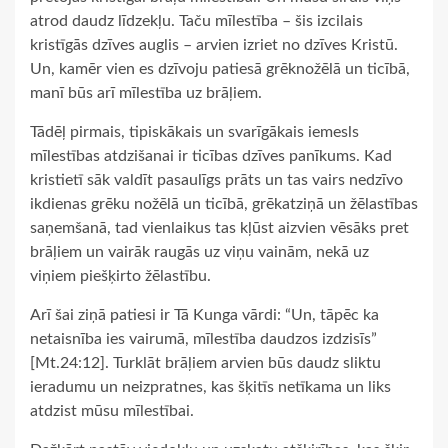
atrod daudz līdzekļu. Taču mīlestība – šis izcilais
kristīgās dzīves auglis – arvien izriet no dzīves Kristū.
Un, kamēr vien es dzīvoju patiesā grēknožēlā un ticībā,
manī būs arī mīlestība uz brāļiem.
Tādēļ pirmais, tipiskākais un svarīgākais iemesls
mīlestības atdzišanai ir ticības dzīves panīkums. Kad
kristietī sāk valdīt pasaulīgs prāts un tas vairs nedzīvo
ikdienas grēku nožēlā un ticībā, grēkatziņā un žēlastības
saņemšanā, tad vienlaikus tas kļūst aizvien vēsāks pret
brāļiem un vairāk raugās uz viņu vainām, nekā uz
viņiem piešķirto žēlastību.
Arī šai ziņā patiesi ir Tā Kunga vārdi: “Un, tāpēc ka
netaisnība ies vairumā, mīlestība daudzos izdzisīs”
[Mt.24:12]. Turklāt brāļiem arvien būs daudz sliktu
ieradumu un neizpratnes, kas šķitīs netīkama un liks
atdzist mūsu mīlestībai.