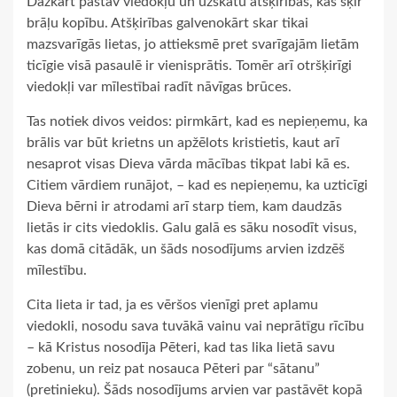
Dažkārt pastāv viedokļu un uzskatu atšķirības, kas šķir
brāļu kopību. Atšķirības galvenokārt skar tikai
mazsvarīgās lietas, jo attieksmē pret svarīgajām lietām
ticīgie visā pasaulē ir vienisprātis. Tomēr arī otršķirīgi
viedokļi var mīlestībai radīt nāvīgas brūces.
Tas notiek divos veidos: pirmkārt, kad es nepieņemu, ka
brālis var būt krietns un apžēlots kristietis, kaut arī
nesaprot visas Dieva vārda mācības tikpat labi kā es.
Citiem vārdiem runājot, – kad es nepieņemu, ka uzticīgi
Dieva bērni ir atrodami arī starp tiem, kam daudzās
lietās ir cits viedoklis. Galu galā es sāku nosodīt visus,
kas domā citādāk, un šāds nosodījums arvien izdzēš
mīlestību.
Cita lieta ir tad, ja es vēršos vienīgi pret aplamu
viedokli, nosodu sava tuvākā vainu vai neprātīgu rīcību
– kā Kristus nosodīja Pēteri, kad tas lika lietā savu
zobenu, un reiz pat nosauca Pēteri par “sātanu”
(pretinieku). Šāds nosodījums arvien var pastāvēt kopā