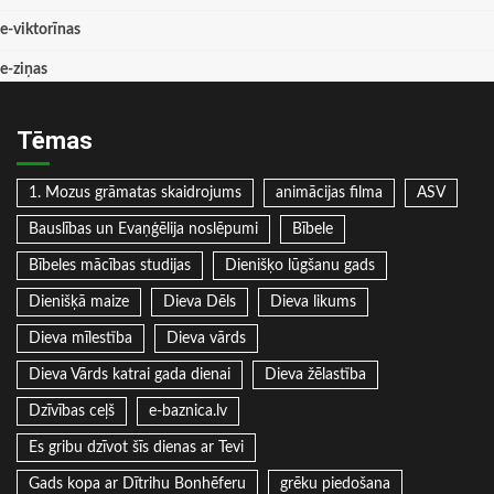
e-viktorīnas
e-ziņas
Tēmas
1. Mozus grāmatas skaidrojums
animācijas filma
ASV
Bauslības un Evaņģēlija noslēpumi
Bībele
Bībeles mācības studijas
Dienišķo lūgšanu gads
Dienišķā maize
Dieva Dēls
Dieva likums
Dieva mīlestība
Dieva vārds
Dieva Vārds katrai gada dienai
Dieva žēlastība
Dzīvības ceļš
e-baznica.lv
Es gribu dzīvot šīs dienas ar Tevi
Gads kopa ar Dītrihu Bonhēferu
grēku piedošana