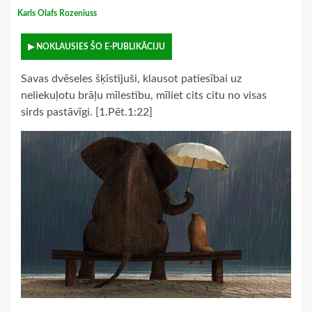
Karls Olafs Rozeniuss
▶ NOKLAUSIES ŠO E-PUBLIKĀCIJU
Savas dvēseles šķīstījuši, klausot patiesībai uz
neliekuļotu brāļu mīlestību, mīliet cits citu no visas
sirds pastāvīgi. [1.Pēt.1:22]