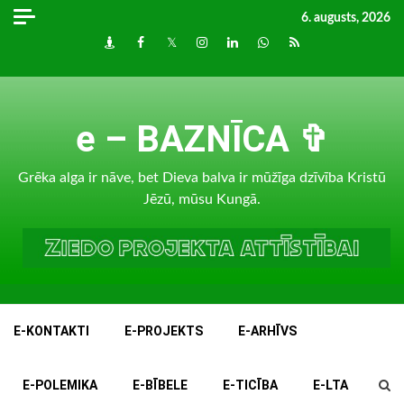
Skip
6. augusts, 2026
to
Draugiem
Facebook
Twitter
Instagram
LinkedIn
whatsapp
RSS
content
e – BAZNĪCA ✞
Grēka alga ir nāve, bet Dieva balva ir mūžīga dzīvība Kristū
Jēzū, mūsu Kungā.
E-KONTAKTI
E-PROJEKTS
E-ARHĪVS
E-POLEMIKA
E-BĪBELE
E-TICĪBA
E-LTA