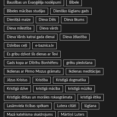
Bauslības un Evaņģēlija noslēpumi
Bībele
Bībeles mācības studijas
Dienišķo lūgšanu gads
Dienišķā maize
Dieva Dēls
Dieva likums
Dieva mīlestība
Dieva vārds
Dieva Vārds katrai gada dienai
Dieva žēlastība
Dzīvības ceļš
e-baznica.lv
Es gribu dzīvot šīs dienas ar Tevi
Gads kopa ar Dītrihu Bonhēferu
grēku piedošana
Ikdienas ar Pirmo Mozus grāmatu
Ikdienas meditācijas
Jēzus Kristus
Kristība
Kristīgā dogmatika
Kristīgā dzīve
kristīgā mācība
kristīgā mūzika
Kristīgās ētikas un morāles rokasgrāmata
kristīgā ētika
Lasāmviela ticības spēkam
Lutera citāti
lūgšana
Mazā katehisma skaidrojums
Mārtiņš Luters