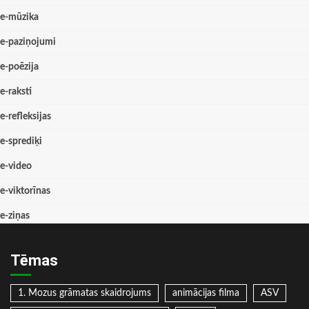
e-mūzika
e-paziņojumi
e-poēzija
e-raksti
e-refleksijas
e-sprediķi
e-video
e-viktorīnas
e-ziņas
Tēmas
1. Mozus grāmatas skaidrojums
animācijas filma
ASV