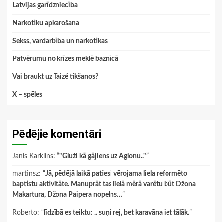
Latvijas garīdzniecība
Narkotiku apkarošana
Sekss, vardarbība un narkotikas
Patvērumu no krīzes meklē baznīcā
Vai braukt uz Taizé tikšanos?
X – spēles
Pēdējie komentāri
Janis Karklins
: “
"Gluži kā gājiens uz Aglonu.."
”
martinsz
: “
Jā, pēdējā laikā patiesi vērojama liela reformēto
baptistu aktivitāte. Manuprāt tas lielā mērā varētu būt Džona
Makartura, Džona Paipera nopelns…
”
Roberto
: “
līdzībā es teiktu: .. suņi rej, bet karavāna iet tālāk.
”