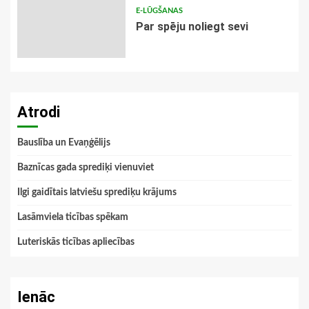
E-LŪGŠANAS
Par spēju noliegt sevi
Atrodi
Bauslība un Evaņģēlijs
Baznīcas gada sprediķi vienuviet
Ilgi gaidītais latviešu sprediķu krājums
Lasāmviela ticības spēkam
Luteriskās ticības apliecības
Ienāc