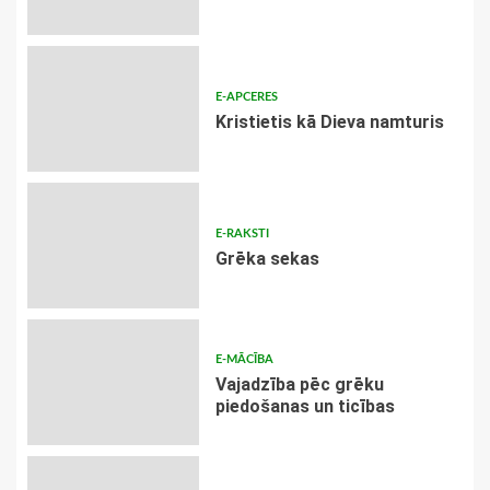
E-APCERES
Kristietis kā Dieva namturis
E-RAKSTI
Grēka sekas
E-MĀCĪBA
Vajadzība pēc grēku
piedošanas un ticības