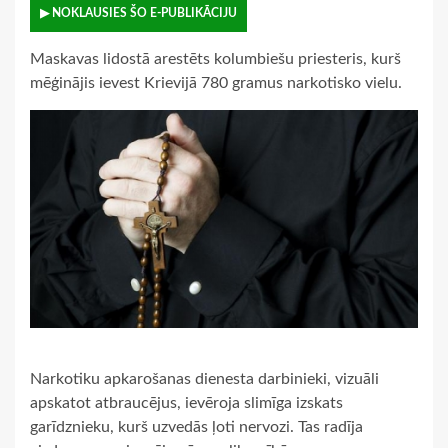
▶ NOKLAUSIES ŠO E-PUBLIKĀCIJU
Maskavas lidostā arestēts kolumbiešu priesteris, kurš
mēģinājis ievest Krievijā 780 gramus narkotisko vielu.
Narkotiku apkarošanas dienesta darbinieki, vizuāli
apskatot atbraucējus, ievēroja slimīga izskats
garīdznieku, kurš uzvedās ļoti nervozi. Tas radīja