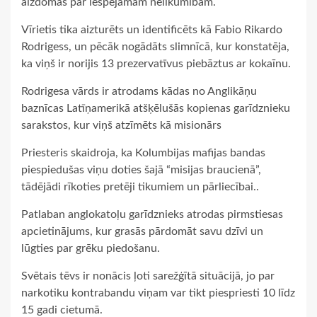
aizdomas par iespējamām nelikumībām.
Vīrietis tika aizturēts un identificēts kā Fabio Rikardo
Rodrigess, un pēcāk nogādāts slimnīcā, kur konstatēja,
ka viņš ir norijis 13 prezervatīvus piebāztus ar kokaīnu.
Rodrigesa vārds ir atrodams kādas no Anglikāņu
baznīcas Latīņamerikā atšķēlušās kopienas garīdznieku
sarakstos, kur viņš atzīmēts kā misionārs
Priesteris skaidroja, ka Kolumbijas mafijas bandas
piespiedušas viņu doties šajā “misijas braucienā”,
tādējādi rīkoties pretēji tikumiem un pārliecībai..
Patlaban anglokatoļu garīdznieks atrodas pirmstiesas
apcietinājums, kur grasās pārdomāt savu dzīvi un
lūgties par grēku piedošanu.
Svētais tēvs ir nonācis ļoti sarežģītā situācijā, jo par
narkotiku kontrabandu viņam var tikt piespriesti 10 līdz
15 gadi cietumā.