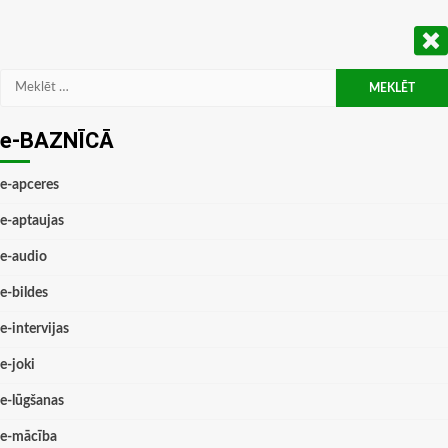
Meklēt:
e-BAZNĪCĀ
e-apceres
e-aptaujas
e-audio
e-bildes
e-intervijas
e-joki
e-lūgšanas
e-mācība