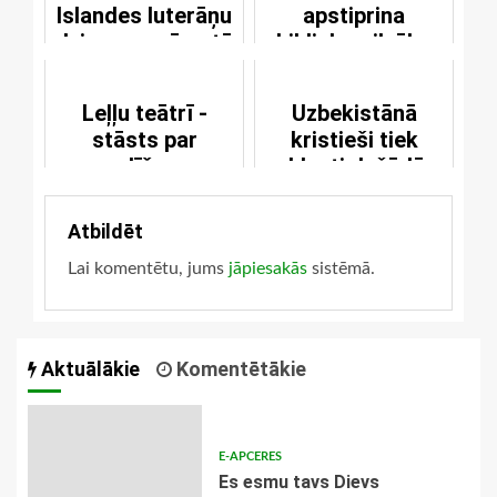
Islandes luterāņu
apstiprina
dziesmu grāmatā
biblisko cilvēka
radīšanas versiju
Leļļu teātrī -
Uzbekistānā
stāsts par
kristieši tiek
radīšanu
pakļauti dažādām
vajāšanām
Atbildēt
Lai komentētu, jums
jāpiesakās
sistēmā.
Aktuālākie
Komentētākie
E-APCERES
Es esmu tavs Dievs