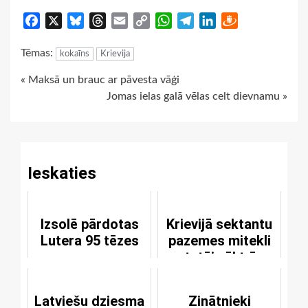
Facebook
X
Bluesky
Threads
Email
Copy
WhatsApp
Telegram
LinkedIn
Draugiem
Link
Tēmas:
kokaīns
Krievija
Continue
« Maksā un brauc ar pāvesta vāģi
Jomas ielas galā vēlas celt dievnamu »
Reading
Ieskaties
Izsolē pārdotas
Krievijā sektantu
Lutera 95 tēzes
pazemes mitekli
atstāj vēl trīs
cilvēki
Latviešu dziesma
Zinātnieki