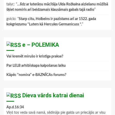
talyc
: “
…līdz ar luterāņu mācītāja Ulda Rožkalna aiziešanu mūžībā
šķiet nomiris arī beidzamais klausāmais gabals tajā radio
”
gviclo
: “
Starp citu, Holbeins ir pazīstams arī ar 1522. gada
kokgriezumu "Luters kā Hercules Germanicuss ".
”
e – POLEMIKA
Vai kremēt mirušo ir kristīga prakse?
Par LELB arhibīskapa kalpošanas laiku
Kāpēc "nomira" e-BAZNĪCAs forums?
Dieva vārds katrai dienai
Ap.d.16:34
Viņš tos veda savā namā, sēdināja pie galda un priecājās ar visu