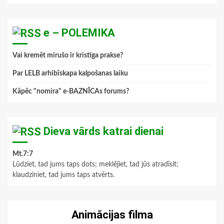
e – POLEMIKA
Vai kremēt mirušo ir kristīga prakse?
Par LELB arhibīskapa kalpošanas laiku
Kāpēc "nomira" e-BAZNĪCAs forums?
Dieva vārds katrai dienai
Mt.7:7
Lūdziet, tad jums taps dots; meklējiet, tad jūs atradīsit;
klaudziniet, tad jums taps atvērts.
Animācijas filma