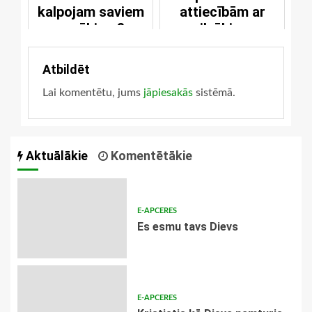
kalpojam saviem
attiecībām ar
vecākiem?
cilvēkiem
Atbildēt
Lai komentētu, jums
jāpiesakās
sistēmā.
Aktuālākie
Komentētākie
E-APCERES
Es esmu tavs Dievs
E-APCERES