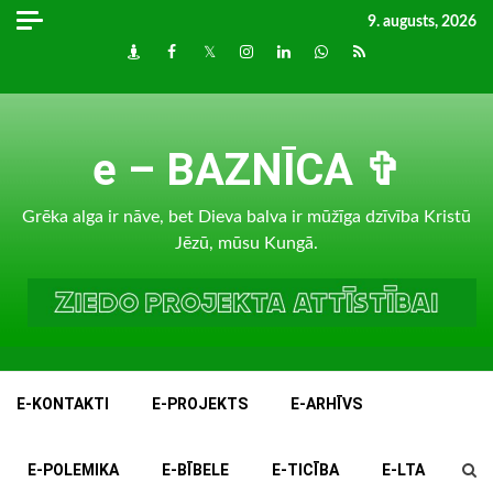
Skip
9. augusts, 2026
to
Draugiem
Facebook
Twitter
Instagram
LinkedIn
whatsapp
RSS
content
e – BAZNĪCA ✞
Grēka alga ir nāve, bet Dieva balva ir mūžīga dzīvība Kristū
Jēzū, mūsu Kungā.
E-KONTAKTI
E-PROJEKTS
E-ARHĪVS
E-POLEMIKA
E-BĪBELE
E-TICĪBA
E-LTA