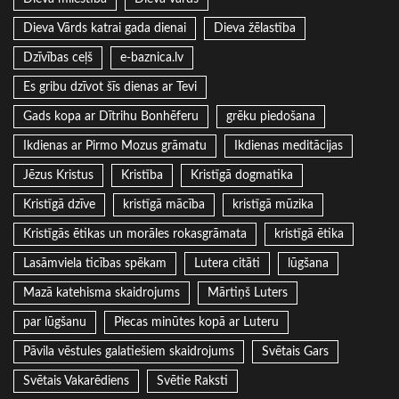
Dieva Vārds katrai gada dienai
Dieva žēlastība
Dzīvības ceļš
e-baznica.lv
Es gribu dzīvot šīs dienas ar Tevi
Gads kopa ar Dītrihu Bonhēferu
grēku piedošana
Ikdienas ar Pirmo Mozus grāmatu
Ikdienas meditācijas
Jēzus Kristus
Kristība
Kristīgā dogmatika
Kristīgā dzīve
kristīgā mācība
kristīgā mūzika
Kristīgās ētikas un morāles rokasgrāmata
kristīgā ētika
Lasāmviela ticības spēkam
Lutera citāti
lūgšana
Mazā katehisma skaidrojums
Mārtiņš Luters
par lūgšanu
Piecas minūtes kopā ar Luteru
Pāvila vēstules galatiešiem skaidrojums
Svētais Gars
Svētais Vakarēdiens
Svētie Raksti