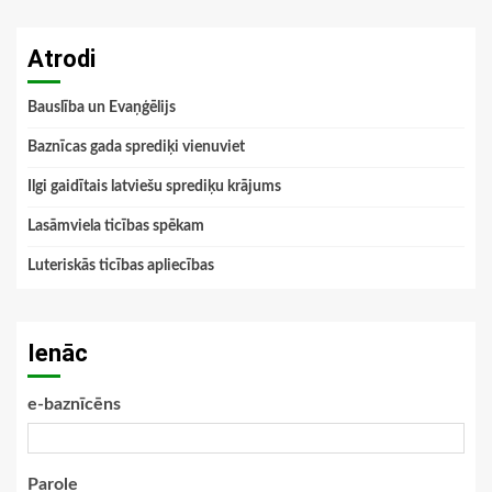
Atrodi
Bauslība un Evaņģēlijs
Baznīcas gada sprediķi vienuviet
Ilgi gaidītais latviešu sprediķu krājums
Lasāmviela ticības spēkam
Luteriskās ticības apliecības
Ienāc
e-baznīcēns
Parole