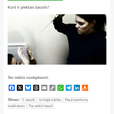
Kurš ir piektais bauslis?
Tev nebūs noslepkavot.
Facebook
X
Bluesky
Threads
Email
Copy
WhatsApp
Telegram
LinkedIn
Draugiem
Link
Tēmas:
5. bauslis
kristīgā mācība
Mazā katehisma
skaidrojums
Par piekto bausli