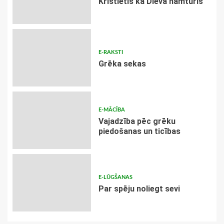
Kristietis kā Dieva namturis
E-RAKSTI
Grēka sekas
E-MĀCĪBA
Vajadzība pēc grēku
piedošanas un ticības
E-LŪGŠANAS
Par spēju noliegt sevi