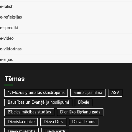
e-raksti
e-refleksijas
e-sprediķi
e-video
e-viktorīnas
e-ziņas
Tēmas
1. Mozus grāmatas skaidrojums
animācijas filma
ASV
Bauslības un Evaņģēlija noslēpumi
Bībele
Bībeles mācības studijas
Dienišķo lūgšanu gads
Dienišķā maize
Dieva Dēls
Dieva likums
Dieva mīlestība
Dieva vārds