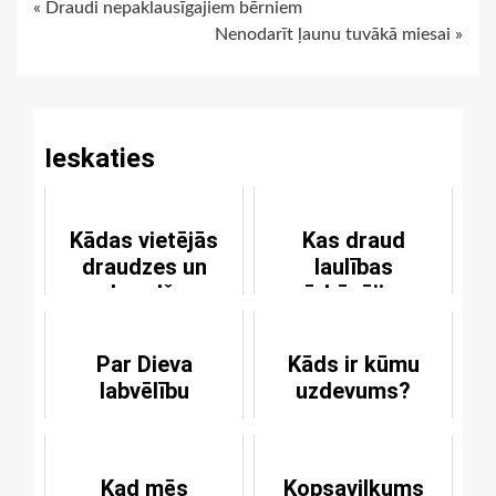
Continue
« Draudi nepaklausīgajiem bērniem
Nenodarīt ļaunu tuvākā miesai »
Reading
Ieskaties
Kādas vietējās
Kas draud
draudzes un
laulības
draudžu
pārkāpējiem
asociācijas
pastāv patlaban?
Par Dieva
Kāds ir kūmu
labvēlību
uzdevums?
Kad mēs
Kopsavilkums