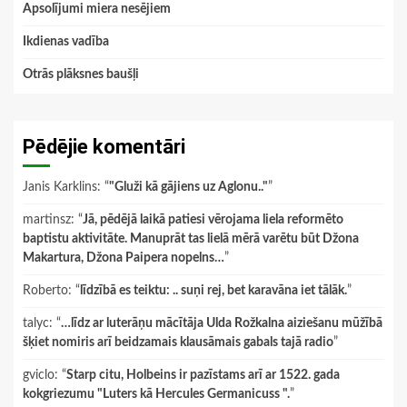
Apsolījumi miera nesējiem
Ikdienas vadība
Otrās plāksnes baušļi
Pēdējie komentāri
Janis Karklins
: “
"Gluži kā gājiens uz Aglonu.."
”
martinsz
: “
Jā, pēdējā laikā patiesi vērojama liela reformēto
baptistu aktivitāte. Manuprāt tas lielā mērā varētu būt Džona
Makartura, Džona Paipera nopelns…
”
Roberto
: “
līdzībā es teiktu: .. suņi rej, bet karavāna iet tālāk.
”
talyc
: “
…līdz ar luterāņu mācītāja Ulda Rožkalna aiziešanu mūžībā
šķiet nomiris arī beidzamais klausāmais gabals tajā radio
”
gviclo
: “
Starp citu, Holbeins ir pazīstams arī ar 1522. gada
kokgriezumu "Luters kā Hercules Germanicuss ".
”